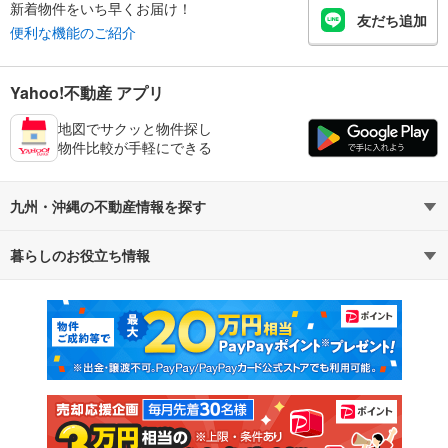
新着物件をいち早くお届け！
友だち追加
便利な機能のご紹介
Yahoo!不動産 アプリ
地図でサクッと物件探し
物件比較が手軽にできる
九州・沖縄の不動産情報を探す
暮らしのお役立ち情報
不動産・住宅
賃貸住宅
マンションカタログ
教えて！住まいの先生
新築マンション
中古マンション
新築一戸建て
中古一戸建て
注文住宅
土地