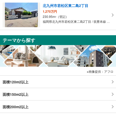
北九州市若松区東二島2丁目
1,270万円
230.95m
（登記）
2
福岡県北九州市若松区東二島2丁目 / 筑豊本線 「二島」駅 徒歩14分
テーマから探す
画像提供：アフロ
面積120m2以上
面積150m2以上
面積200m2以上