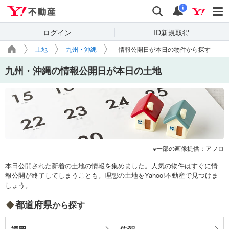
Yahoo!不動産
検索
通知
i
ログイン
ID新規取得
土地
九州・沖縄
情報公開日が本日の物件から探す
九州・沖縄の情報公開日が本日の土地
一部の画像提供：アフロ
本日公開された新着の土地の情報を集めました。人気の物件はすぐに情
報公開が終了してしまうことも。理想の土地をYahoo!不動産で見つけま
しょう。
都道府県
から探す