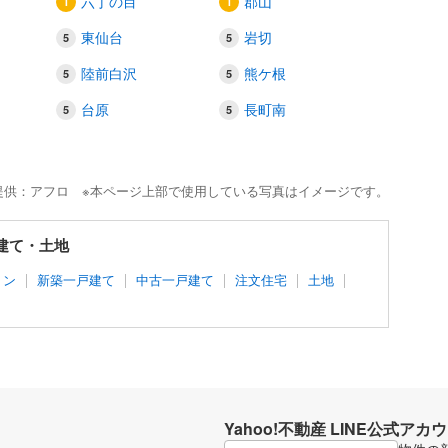
六丁の目
郡山
東仙台
岩切
陸前白沢
熊ケ根
台原
長町南
提供：アフロ ※本ページ上部で使用している写真はイメージです。
戸建て・土地
ョン
新築一戸建て
中古一戸建て
注文住宅
土地
Yahoo!不動産 LINE公式アカ