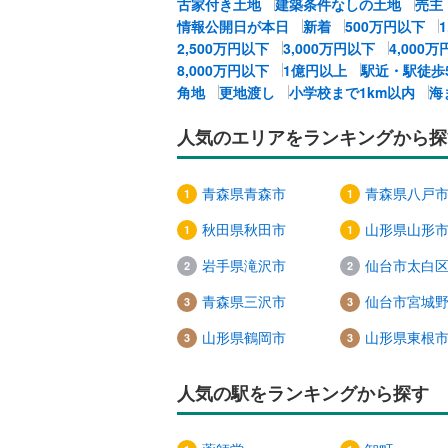
古家付き土地
建築条件なしの土地
売主
情報公開日が本日
新着
500万円以下
2,500万円以下
3,000万円以下
4,000
8,000万円以下
1億円以上
駅近・駅徒歩
角地
更地渡し
小学校まで1km以内
海
人気のエリアをランキングから探
青森県青森市
青森県八戸
秋田県秋田市
山形県山形
岩手県滝沢市
仙台市太白
青森県三沢市
仙台市宮城
山形県鶴岡市
山形県東根
人気の駅をランキングから探す