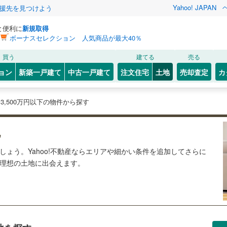
Yahoo! JAPAN
援先を見つけよう
と便利に
新規取得
ボーナスセレクション 人気商品が最大40％
買う
建てる
売る
ョン
新築一戸建て
中古一戸建て
注文住宅
土地
売却査定
カ
3,500万円以下の物件から探す
地
ましょう。Yahoo!不動産ならエリアや細かい条件を追加してさらに
の理想の土地に出会えます。