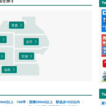
地を探す
Y
青森
田
岩手
宮城
福島
Y
00m2以上
100坪・面積330m2以上
駅徒歩10分以内
家