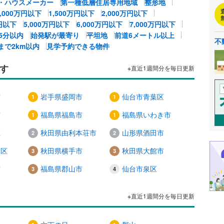
・ハウスメーカー
第一種低層住居専用地域
整形地
1,000万円以下
1,500万円以下
2,000万円以下
万円以下
5,000万円以下
6,000万円以下
7,000万円以下
5分以内
始発駅が最寄り
平坦地
前道6メートル以上
不
まで2km以内
見学予約できる物件
す
※直近1週間分を毎日更新
市
岩手県盛岡市
仙台市青葉区
市
福島県福島市
福島県いわき市
区
秋田県由利本荘市
山形県酒田市
野区
秋田県横手市
秋田県大館市
市
福島県郡山市
仙台市泉区
※直近1週間分を毎日更新