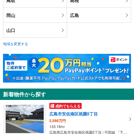
鳥取
島根
岡山
広島
山口
地域を変更する
新着物件から探す
成約でもらえる
広島市安佐南区祇園5丁目
2,598万円
133.18m
2
広島県広島市安佐南区祇園5丁目 / 可部線 「下祇園」駅 徒歩16分