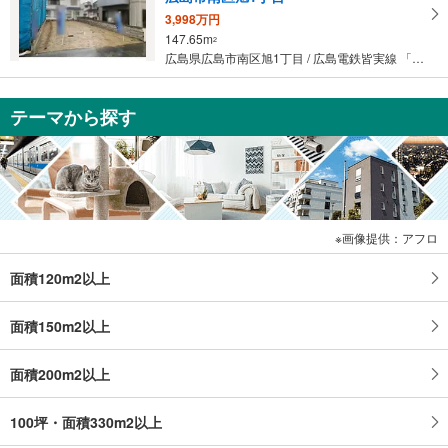
3,998万円
147.65m
2
広島県広島市南区旭1丁目 / 広島電鉄皆実線 「南区役所前」駅 バス4分 大学病院南門 バス停下車 徒歩6分
テーマから探す
画像提供：アフロ
面積120m2以上
面積150m2以上
面積200m2以上
100坪・面積330m2以上