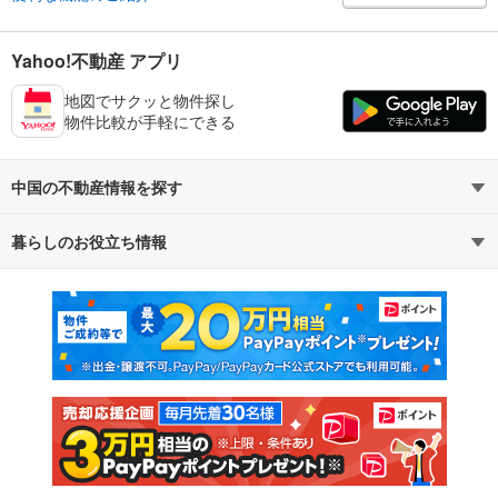
Yahoo!不動産 アプリ
地図でサクッと物件探し
物件比較が手軽にできる
中国の不動産情報を探す
暮らしのお役立ち情報
不動産・住宅
賃貸住宅
マンションカタログ
教えて！住まいの先生
新築マンション
中古マンション
新築一戸建て
中古一戸建て
注文住宅
土地
売却査定