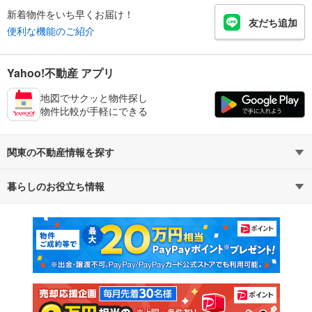
新着物件をいち早くお届け！
友だち追加
便利な機能のご紹介
Yahoo!不動産 アプリ
地図でサクッと物件探し
物件比較が手軽にできる
関東の不動産情報を探す
暮らしのお役立ち情報
不動産・住宅
賃貸住宅
マンションカタログ
教えて！住まいの先生
新築マンション
中古マンション
新築一戸建て
中古一戸建て
注文住宅
土地