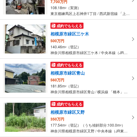
7,700万円
108.18m
（実測）
2
東京都練馬区上石神井1丁目 / 西武新宿線 「上石神井」駅 徒歩7分
成約でもらえる
相模原市緑区三ケ木
500万円
140.46m
（登記）
2
神奈川県相模原市緑区三ケ木 / 中央本線（JR東日本） 「相模湖」駅 徒歩100分
成約でもらえる
相模原市緑区青山
560万円
181.85m
（登記）
2
神奈川県相模原市緑区青山 / 横浜線 「橋本」駅 徒歩128分
成約でもらえる
相模原市緑区又野
350万円
177.54m
（登記）（うち傾斜部分:100.0m
）
2
2
神奈川県相模原市緑区又野 / 中央本線（JR東日本） 「相模湖」駅 徒歩126分