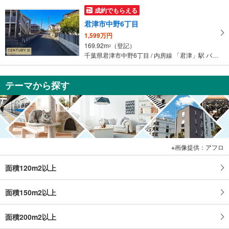
成約でもらえる
君津市中野6丁目
1,599万円
169.92m
（登記）
2
千葉県君津市中野6丁目 / 内房線 「君津」駅 バス2分 中野5丁目 バス停下車 徒歩5分
テーマから探す
画像提供：アフロ
面積120m2以上
面積150m2以上
面積200m2以上