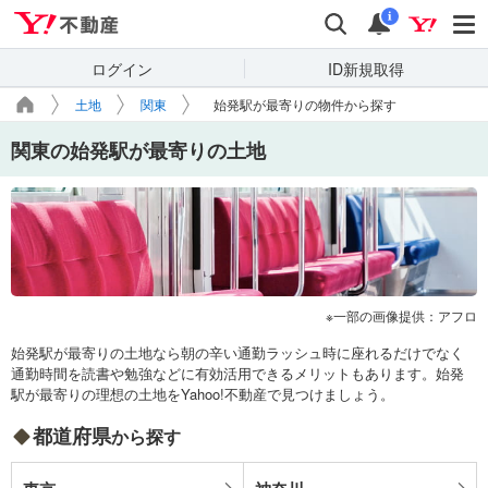
Yahoo!不動産
検索
通知
i
ログイン
ID新規取得
土地
関東
始発駅が最寄りの物件から探す
関東の始発駅が最寄りの土地
一部の画像提供：アフロ
始発駅が最寄りの土地なら朝の辛い通勤ラッシュ時に座れるだけでなく
通勤時間を読書や勉強などに有効活用できるメリットもあります。始発
駅が最寄りの理想の土地をYahoo!不動産で見つけましょう。
都道府県
から探す