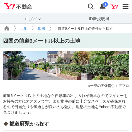
Yahoo!不動産
検索
通知
i
ログイン
ID新規取得
土地
四国
前道6メートル以上の物件から探す
四国の前道6メートル以上の土地
一部の画像提供：アフロ
前道6メートル以上の土地なら自動車の出し入れが簡単なのでマイカーを
お持ちの方にオススメです。また物件の前に十分なスペースが確保され
るので日当たりや風通しが良いのも魅力。理想の土地をYahoo!不動産で
見つけましょう。
都道府県
から探す