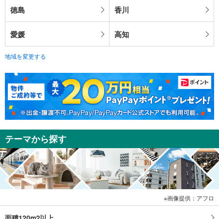
徳島
香川
愛媛
高知
地域を変更する
テーマから探す
画像提供：アフロ
面積120m2以上