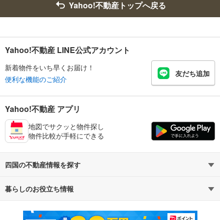
Yahoo!不動産トップへ戻る
Yahoo!不動産 LINE公式アカウント
新着物件をいち早くお届け！
友だち追加
便利な機能のご紹介
Yahoo!不動産 アプリ
地図でサクッと物件探し
物件比較が手軽にできる
四国の不動産情報を探す
暮らしのお役立ち情報
不動産・住宅
賃貸住宅
マンションカタログ
教えて！住まいの先生
新築マンション
中古マンション