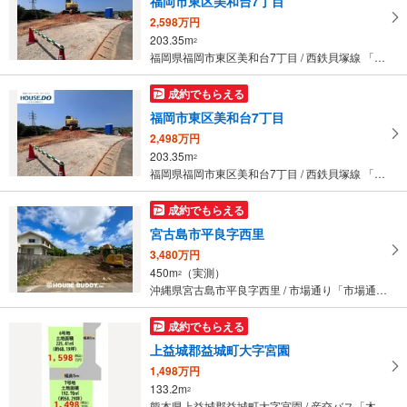
福岡市東区美和台7丁目
2,598万円
203.35m
2
福岡県福岡市東区美和台7丁目 / 西鉄貝塚線 「三苫」駅 徒歩10分
成約でもらえる
福岡市東区美和台7丁目
2,498万円
203.35m
2
福岡県福岡市東区美和台7丁目 / 西鉄貝塚線 「三苫」駅 徒歩10分
成約でもらえる
宮古島市平良字西里
3,480万円
450m
（実測）
2
沖縄県宮古島市平良字西里 / 市場通り「市場通り」下車 徒歩2分
成約でもらえる
上益城郡益城町大字宮園
1,498万円
133.2m
2
熊本県上益城郡益城町大字宮園 / 産交バス「木山下町」停留所「産交バス「木山下町」停留所」下車 徒歩3分