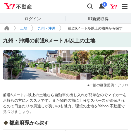
Yahoo!不動産
検索
通知
i
ログイン
ID新規取得
土地
九州・沖縄
前道6メートル以上の物件から探す
九州・沖縄の前道6メートル以上の土地
一部の画像提供：アフロ
前道6メートル以上の土地なら自動車の出し入れが簡単なのでマイカーを
お持ちの方にオススメです。また物件の前に十分なスペースが確保され
るので日当たりや風通しが良いのも魅力。理想の土地をYahoo!不動産で
見つけましょう。
都道府県
から探す