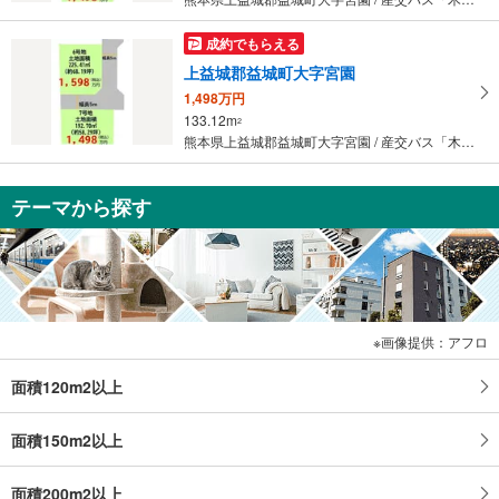
成約でもらえる
上益城郡益城町大字宮園
1,498万円
133.12m
2
熊本県上益城郡益城町大字宮園 / 産交バス「木山下町」停留所「産交バス「木山下町」停留所」下車 徒歩3分
テーマから探す
画像提供：アフロ
面積120m2以上
面積150m2以上
面積200m2以上