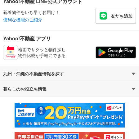
Yahoo!不動産 LINE公式アカウント
新着物件をいち早くお届け！
友だち追加
便利な機能のご紹介
Yahoo!不動産 アプリ
地図でサクッと物件探し
物件比較が手軽にできる
九州・沖縄の不動産情報を探す
暮らしのお役立ち情報
不動産・住宅
賃貸住宅
マンションカタログ
教えて！住まいの先生
新築マンション
中古マンション
新築一戸建て
中古一戸建て
注文住宅
土地