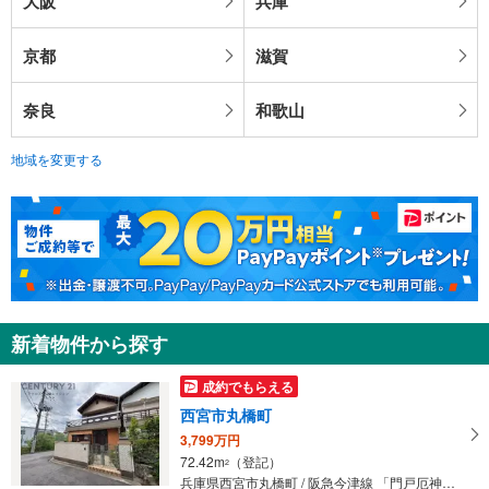
大阪
兵庫
京都
滋賀
奈良
和歌山
地域を変更する
新着物件から探す
成約でもらえる
西宮市丸橋町
3,799万円
72.42m
（登記）
2
兵庫県西宮市丸橋町 / 阪急今津線 「門戸厄神」駅 徒歩9分