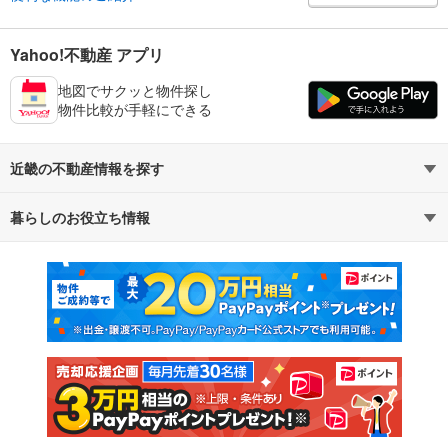
Yahoo!不動産 アプリ
地図でサクッと物件探し
物件比較が手軽にできる
近畿の不動産情報を探す
暮らしのお役立ち情報
不動産・住宅
賃貸住宅
マンションカタログ
教えて！住まいの先生
新築マンション
中古マンション
新築一戸建て
中古一戸建て
注文住宅
土地
売却査定