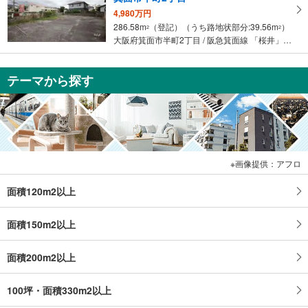
4,980万円
286.58m
（登記）（うち路地状部分:39.56m
）
2
2
大阪府箕面市半町2丁目 / 阪急箕面線 「桜井」駅 徒歩7分
テーマから探す
画像提供：アフロ
面積120m2以上
面積150m2以上
面積200m2以上
100坪・面積330m2以上