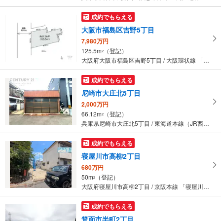
成約でもらえる
大阪市福島区吉野5丁目
7,980万円
125.5m
（登記）
2
大阪府大阪市福島区吉野5丁目 / 大阪環状線 「野田」駅 徒歩9分
成約でもらえる
尼崎市大庄北5丁目
2,000万円
66.12m
（登記）
2
兵庫県尼崎市大庄北5丁目 / 東海道本線（JR西日本） 「立花」駅 徒歩15分
成約でもらえる
寝屋川市高柳2丁目
680万円
50m
（登記）
2
大阪府寝屋川市高柳2丁目 / 京阪本線 「寝屋川市」駅 徒歩20分
成約でもらえる
箕面市半町2丁目