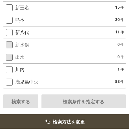
新玉名
15
件
熊本
30
件
新八代
11
件
新水俣
0
件
出水
0
件
川内
1
件
鹿児島中央
88
件
検索する
検索条件を指定する
検索方法を変更