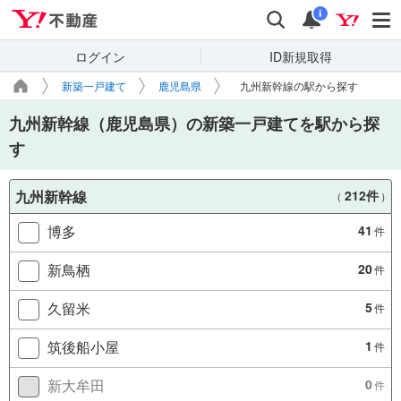
Yahoo!不動産
検索
通知
i
ログイン
ID新規取得
新築一戸建て
鹿児島県
九州新幹線の駅から探す
九州新幹線（鹿児島県）の新築一戸建てを駅から探
す
九州新幹線
212件
（
）
博多
41
件
新鳥栖
20
件
久留米
5
件
筑後船小屋
1
件
新大牟田
0
件