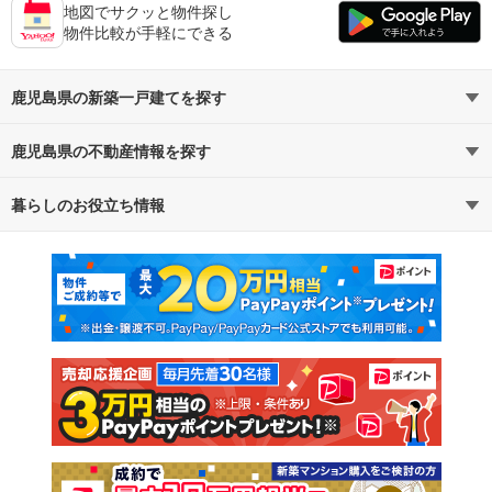
地図でサクッと物件探し
物件比較が手軽にできる
鹿児島県の新築一戸建てを探す
鹿児島県の不動産情報を探す
路線・駅から探す
地域から探す
暮らしのお役立ち情報
不動産・住宅
賃貸住宅
通勤・通学時間から探す
地図から探す
マンションカタログ
教えて！住まいの先生
新築マンション
中古マンション
新築一戸建て
中古一戸建て
注文住宅
土地
売却査定