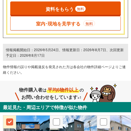
資料をもらう
無料
室内･現地を見学する
無料
情報掲載開始日：2026年5月24日、情報更新日：2026年8月7日、次回更新
予定日：2026年8月17日
物件情報の誤りや掲載違反を発⾒された方は各会社の物件詳細ページよりご連
絡ください。
物件購入者
平均6物件以上
は
の
お問い合わせをしています
※1
最近見た・周辺エリアで特徴が似た物件