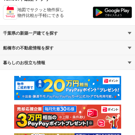
地図でサクッと物件探し
物件比較が手軽にできる
千葉県の新築一戸建てを探す
船橋市の不動産情報を探す
路線・駅から探す
地域から探す
暮らしのお役立ち情報
不動産・住宅
賃貸住宅
通勤・通学時間から探す
地図から探す
マンションカタログ
教えて！住まいの先生
新築マンション
中古マンション
新築一戸建て
中古一戸建て
注文住宅
土地
売却査定