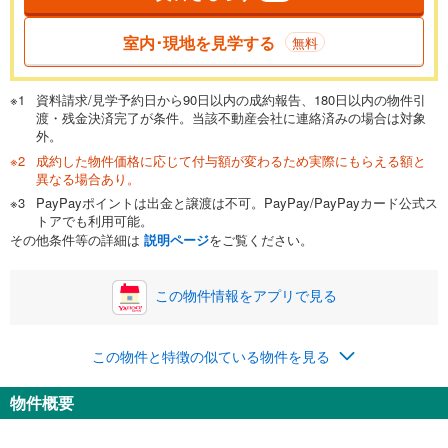
一般的には最長35年まで借り入れ可能です。多くの金融機関
室内･現地を見学する
無料
が完済時の年齢は80歳までを条件としています。
万円
頭金
閉じる
資料請求/見学予約日から90日以内の成約報告、180日以内の物件引
渡・残金決済完了が条件。当該不動産会社に連絡済みの場合は対象
外。
成約した物件価格に応じて付与額が変わるため実際にもらえる額と
0万円
4,190万円
異なる場合あり。
自己資金から住宅購入にかけられる金額を入力してくださ
PayPayポイントは出金と譲渡は不可。PayPay/PayPayカード公式ス
い。一般的には物件価格の2割までが目安です。
万円
トアでも利用可能。
ボーナス
閉じる
/回
その他条件等の詳細は
説明ページ
をご覧ください。
この物件情報をアプリで見る
0円
4,190万円
年2回払いを想定しています。毎月の返済額に加えて、ボー
この物件と特徴の似ている物件を見る
ナス時の増額分（1回分）を入力してください。
ボーナス払いの限度額は金融機関によって異なります。
物件概要
108,766
円
/月
月々の返済額
閉じる