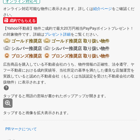
オンライン対応可
オンライン対応可能な物件に表示されます。詳しくは
紹介ページ
をご確認くだ
さい。
成約でもらえる
【Yahoo!不動産】物件ご成約で最大20万円相当PayPayポイントプレゼント！
の対象物件です。詳細は
プレゼント詳細
をご覧ください。
ゴールド推奨店
ゴールド推奨店 取り扱い物件
シルバー推奨店
シルバー推奨店 取り扱い物件
ブロンズ推奨店
ブロンズ推奨店 取り扱い物件
広告商品を購入している不動産会社のうち、物件情報の正確性、法令遵守、ヤ
フー不動産における成約実績等、当社所定の基準を満たした優良な店舗運営を
実践していると認めた不動産会社（もしくは当該認定を受けた不動産会社の取
扱物件）に表示されます。
タップすると用語の意味が書かれたポップアップが開きます。
タップすると画像を拡大表示されます。
PRマークについて