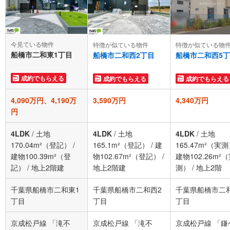
今見ている物件
特徴が似ている物件
特徴が似ている物
船橋市二和東1丁目
船橋市二和西2丁目
船橋市二和西5
成約でもらえる
成約でもらえる
成約でもらえる
4,090万円、4,190万
3,590万円
4,340万円
円
4LDK
/
土地
4LDK
/
土地
4LDK
/
土地
170.04m²（登記）
/
165.1m²（登記）
/
建
165.47m²（実
建物100.39m²（登
物102.67m²（登記）
/
建物102.26m²
記）
/
地上2階建
地上2階建
測）
/
地上2階
千葉県船橋市二和東1
千葉県船橋市二和西2
千葉県船橋市二
丁目
丁目
丁目
京成松戸線 「滝不
京成松戸線 「滝不
京成松戸線 「鎌