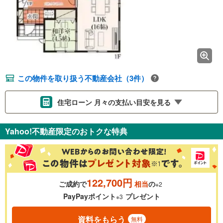
この物件を取り扱う不動産会社（3件）
住宅ローン 月々の支払い目安を見る
支払いの目安をシミュレーションすることができます。
Yahoo!不動産限定のおトクな特典
％
金利
122,700円
ご成約で
相当
の
※2
0.01%
14.99%
PayPayポイント
プレゼント
※3
資料をもらう
無料
返済期間