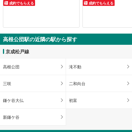
成約でもらえる
成約でもらえる
高根公団駅の近隣の駅から探す
京成松戸線
高根公団
滝不動
三咲
二和向台
鎌ケ谷大仏
初富
新鎌ケ谷