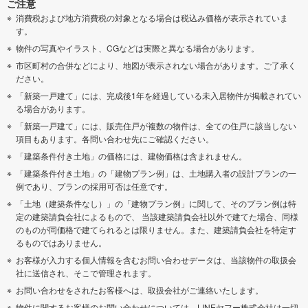
ご注意
消費税および地方消費税の対象となる場合は税込み価格が表示されていま
す。
物件の写真やイラスト、CGなどは実際と異なる場合があります。
市区町村の合併などにより、地図が表示されない場合があります。ご了承く
ださい。
「新築一戸建て」には、完成後1年を経過している未入居物件が掲載されてい
る場合があります。
「新築一戸建て」には、販売住戸が複数の物件は、全ての住戸に該当しない
項目もあります。各問い合わせ先にご確認ください。
「建築条件付き土地」の価格には、建物価格は含まれません。
「建築条件付き土地」の「建物プラン例」は、土地購入者の設計プランの一
例であり、プランの採用可否は任意です。
「土地（建築条件なし）」の「建物プラン例」に関して、そのプラン例は特
定の建築請負会社によるもので、 当該建築請負会社以外で建てた場合、同様
のものが同価格で建てられるとは限りません。また、建築請負会社を特定す
るものではありません。
お客様が入力する個人情報を含むお問い合わせデータは、当該物件の取扱会
社に送信され、そこで管理されます。
お問い合わせをされたお客様へは、取扱会社がご連絡いたします。
物件に関するお客様のお問い合わせについては、LINEヤフー株式会社は一切