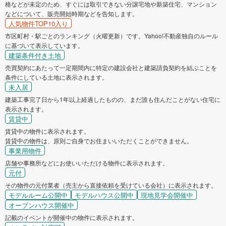
格などが未定のため、すぐには取引できない分譲宅地や新築住宅、マンション
などについて、販売開始時期などを告知します。
人気物件TOP10入り
市区町村・駅ごとのランキング（火曜更新）です。Yahoo!不動産独自のルール
に基づいて表示しています。
建築条件付き土地
売買契約にあたって一定期間内に特定の建設会社と建築請負契約を結ぶことを
条件にしている土地に表示されます。
未入居
建築工事完了日から1年以上経過したものの、まだ誰も住んだことがない住宅に
表示されます。
賃貸中
賃貸中の物件に表示されます。
賃貸中の物件は、原則ご自身でお住まいいただくことができません。
事業用物件
店舗や事務所などにお使いいただける物件に表示されます。
元付
その物件の元付業者（売主から直接依頼を受けている会社）に表示されます。
モデルルーム公開中
モデルハウス公開中
現地見学会開催中
オープンハウス開催中
記載のイベントが開催中の物件に表示されます。