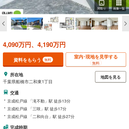
間取り
画像一覧
4,090万円、4,190万円
室内･現地を見学する
資料をもらう
無料
無料
所在地
地図を見る
千葉県船橋市二和東1丁目
交通
京成松戸線 「滝不動」駅 徒歩13分
京成松戸線 「三咲」駅 徒歩17分
京成松戸線 「二和向台」駅 徒歩27分
完成時期