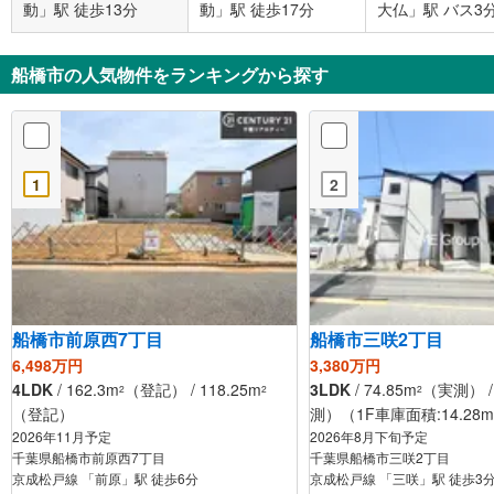
動」駅 徒歩13分
動」駅 徒歩17分
大仏」駅 バス3分
ケ谷 バス停下車
9分
船橋市の人気物件をランキングから探す
1
2
船橋市前原西7丁目
船橋市三咲2丁目
6,498万円
3,380万円
4LDK
/ 162.3m
（登記） / 118.25m
3LDK
/ 74.85m
（実測） / 
2
2
2
（登記）
測）（1F車庫面積:14.28m
2026年11月予定
2026年8月下旬予定
千葉県船橋市前原西7丁目
千葉県船橋市三咲2丁目
京成松戸線 「前原」駅 徒歩6分
京成松戸線 「三咲」駅 徒歩3