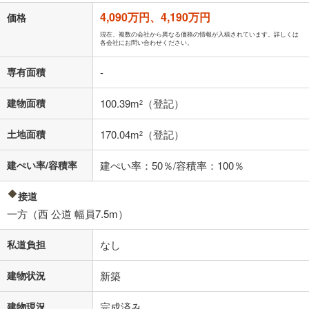
「金利」については、ご利用を予定されている金融機関等にご確認の
4,090万円、4,190万円
価格
上、ご自身での入力をお願いいたします。初期設定で自動入力されてい
る値は、実際の金融機関等における貸出金利とは何ら関係がなく、実際
現在、複数の会社から異なる価格の情報が入稿されています。詳しくは
各会社にお問い合わせください。
の金融機関等における貸出金利を何ら保証するものではありません。返
済方法「元利均等返済」にて算出しております。入力された金利を35年
専有面積
-
適用した場合の計算結果を表示しています。
その他月額費用や、初期費用がかかります。ご注意ください。実際にお
借り入れの際は各金融機関等に、必ずご自身でご確認をお願いいたしま
建物面積
100.39m
（登記）
2
す。
条件によってお借り入れができないことがあります。
土地面積
170.04m
（登記）
2
不動産会社に購入相談をする
無料
建ぺい率/容積率
建ぺい率：50％/容積率：100％
接道
閉じる
一方（西 公道 幅員7.5m）
私道負担
なし
建物状況
新築
建物現況
完成済み