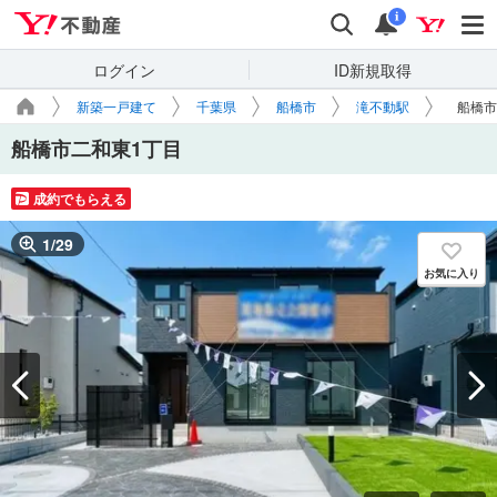
Yahoo!不動産
検索
通知
i
ログイン
ID新規取得
新築一戸建て
千葉県
船橋市
滝不動駅
船橋市
船橋市二和東1丁目
成約でもらえる
1
/
29
お気に入り