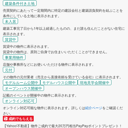
建築条件付き土地
売買契約にあたって一定期間内に特定の建設会社と建築請負契約を結ぶことを
条件にしている土地に表示されます。
未入居
建築工事完了日から1年以上経過したものの、まだ誰も住んだことがない住宅に
表示されます。
賃貸中
賃貸中の物件に表示されます。
賃貸中の物件は、原則ご自身でお住まいいただくことができません。
事業用物件
店舗や事務所などにお使いいただける物件に表示されます。
元付
その物件の元付業者（売主から直接依頼を受けている会社）に表示されます。
モデルルーム公開中
モデルハウス公開中
現地見学会開催中
オープンハウス開催中
記載のイベントが開催中の物件に表示されます。
オンライン対応可
オンライン対応可能な物件に表示されます。詳しくは
紹介ページ
をご確認くだ
さい。
成約でもらえる
【Yahoo!不動産】物件ご成約で最大20万円相当PayPayポイントプレゼント！