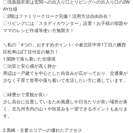
〇洗面脱衣室は玄関への出入り口とリビングへの出入り口の2W
AY仕様
〇2階はファミリークローク完備！活用方法自由自在！
〇リビングには「スタディカウンター」設置！お子様の宿題や
ママのレシピ作成等使い方無限大！
＼私の「4つの」おすすめポイント/ 小倉北区中井1丁目八幡西
区松寿山2丁目付近の魅力！
1.閑静で落ち着いた住環境
〇治安と安心感が高く静か
周辺は一戸建てを中心とした街並みが広がっており、交通量が
少なく子育て世帯や落ち着いて生活したい方に適しています。
〇緑豊かで景観が良い
少し高台に位置しているため風通しや日当たりが良い場所が多
く、北九州市内の山々や街並みを一望できるポイントもありま
す。
2.黒崎・主要エリアへの優れたアクセス