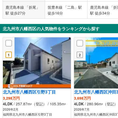
鹿児島本線 「折尾」
筑豊本線 「二島」駅
鹿児島本線 「折
駅 徒歩27分
徒歩16分
駅 徒歩34分
北九州市八幡西区の人気物件をランキングから探す
1
2
北九州市八幡西区引野3丁目
北九州市八幡西区沖田
3,298万円
3,698万円
4LDK
/ 257.87m
（登記） / 105.35m
4LDK
/ 280.96m
（登記） /
2
2
2
2026年2月
2026年7月
福岡県北九州市八幡西区引野3丁目
福岡県北九州市八幡西区沖田3