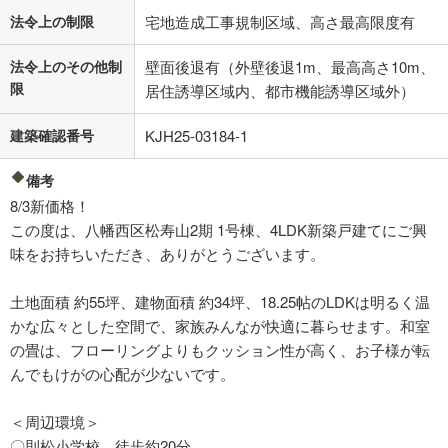
法令上の制限
宅地造成工事規制区域、高さ最高限度有
法令上のその他制
壁面後退有（外壁後退1m、最高高さ10m、
限
居住誘導区域内、都市機能誘導区域外）
建築確認番号
KJH25-03184-1
備考
8/3新価格！
この度は、八幡西区松寿山2期 1号棟、4LDK新築戸建てにご興
味をお持ちいただき、ありがとうございます。
土地面積 約55坪、建物面積 約34坪、18.25帖のLDKは明るく温
かな広々とした空間で、家族みんなが快適に暮らせます。和室
の畳は、フローリングよりもクッション性が高く、お子様が転
んでもけがの心配が少ないです。
＜周辺環境＞
〇則松小学校 徒歩約20分