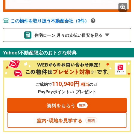
この物件を取り扱う不動産会社（3件）
住宅ローン 月々の支払い目安を見る
支払いの目安をシミュレーションすることができます。
Yahoo!不動産限定のおトクな特典
％
金利
110,940円
ご成約で
相当
の
※2
0.01%
14.99%
PayPayポイント
プレゼント
※3
資料をもらう
無料
返済期間
一般的には最長35年まで借り入れ可能です。多くの金融機関
室内･現地を見学する
無料
が完済時の年齢は80歳までを条件としています。
万円
頭金
閉じる