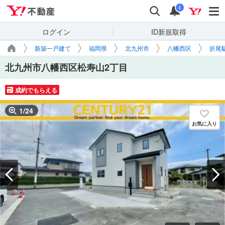
Yahoo!不動産
検索
通知
i
ログイン
ID新規取得
新築一戸建て
福岡県
北九州市
八幡西区
折尾
北九州市八幡西区松寿山2丁目
成約でもらえる
1
/
24
お気に入り