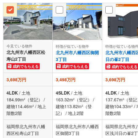
今見ている物件
特徴が似ている物件
特徴が似ている物
北九州市八幡西区松
北九州市八幡西区御開
北九州市八幡西
寿山2丁目
3丁目
日の峯2丁目
成約でもらえる
成約でもらえる
成約でもらえる
3,698万円
3,498万円
3,698万円
4LDK
/
土地
4SLDK
/
土地
4LDK
/
土地
184.99m²（登記）
/
163.32m²（登記）
/
137.67m²（登
建物114.46m²
/
地上
建物113.82m²（登
建物104.33m²
/
階数2階
記）
/
地上2階
階数2階
福岡県北九州市八幡
福岡県北九州市八幡西
福岡県北九州市
西区松寿山2丁目
区御開3丁目
区浅川日の峯2