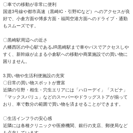
〇車での移動が非常に便利
国道3号線や都市高速（黒崎IC・引野ICなど）へのアクセスが良
好で、小倉方面や博多方面・福岡空港方面へのドライブ・通勤
もスムーズです。
〇黒崎駅周辺への近さ
八幡西区の中心駅であるJR黒崎駅まで車やバスでアクセスしや
すく、新幹線が止まる小倉駅への移動や商業施設での買い物に
困りません。
3.買い物や生活利便施設の充実
〇日常の買い物スポットが豊富
近隣の引野・相生・穴生エリアには「ハローデイ」「スピナ」
「マックスバリュ」などのスーパーやドラッグストアが揃って
おり、車で数分の範囲で買い物を済ませることができます。
〇生活インフラの安心感
近隣には各種クリニックや医療機関、銀行の支店、郵便局など
も点在しています。