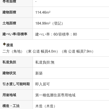
済方法「元利均等返済」にて算出しております。入力された金利を35年
専有面積
-
適用した場合の計算結果を表示しています。
その他月額費用や、初期費用がかかります。ご注意ください。実際にお
建物面積
114.46m
2
借り入れの際は各金融機関等に、必ずご自身でご確認をお願いいたしま
す。
土地面積
184.99m
（登記）
条件によってお借り入れができないことがあります。
2
不動産会社に購入相談をする
建ぺい率/容積率
建ぺい率：60/容積率：80
無料
接道
閉じる
二方（角地）（東 公道 幅員4.0m）（南 公道 幅員7.9m）
私道負担
私道負担:無
建物状況
新築
引き渡し可能時期
即入居可
用途地域
第一種低層住居専用地域
構造・工法
木造（木造）