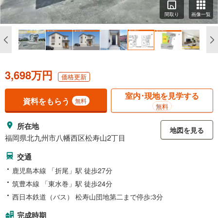
間取り
画像一覧
3,698万円
価格更新
室内･現地を見学する
資料をもらう
無料
無料
所在地
地図を見る
福岡県北九州市八幡西区松寿山2丁目
交通
鹿児島本線 「折尾」駅 徒歩27分
筑豊本線 「東水巻」駅 徒歩24分
西日本鉄道（バス） 松寿山団地第二まで停歩:3分
完成時期