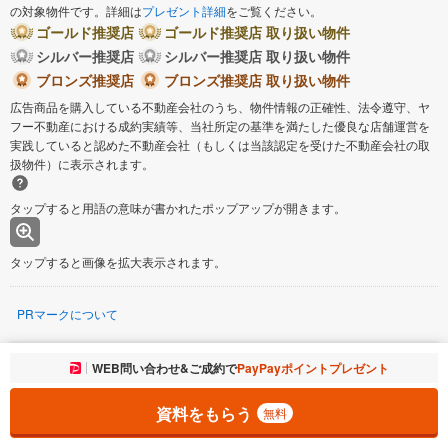
の対象物件です。詳細は
プレゼント詳細
をご覧ください。
ゴールド推奨店
ゴールド推奨店 取り扱い物件
シルバー推奨店
シルバー推奨店 取り扱い物件
ブロンズ推奨店
ブロンズ推奨店 取り扱い物件
広告商品を購入している不動産会社のうち、物件情報の正確性、法令遵守、ヤ
フー不動産における成約実績等、当社所定の基準を満たした優良な店舗運営を
実践していると認めた不動産会社（もしくは当該認定を受けた不動産会社の取
扱物件）に表示されます。
タップすると用語の意味が書かれたポップアップが開きます。
タップすると画像を拡大表示されます。
PRマークについて
ご注意
お気に入りに追加しました。
WEB問い合わせ&ご成約で
PayPayポイントプレゼント
一覧を開く
消費税および地方消費税の対象となる場合は税込み価格が表示されていま
す。
資料をもらう
無料
物件の写真やイラスト、CGなどは実際と異なる場合があります。
市区町村の合併などにより、地図が表示されない場合があります。ご了承く