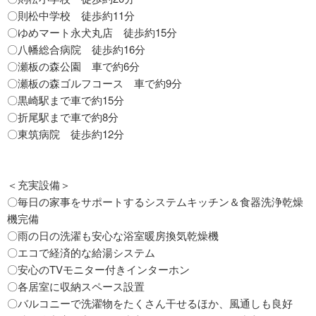
〇則松中学校 徒歩約11分
〇ゆめマート永犬丸店 徒歩約15分
〇八幡総合病院 徒歩約16分
〇瀬板の森公園 車で約6分
〇瀬板の森ゴルフコース 車で約9分
〇黒崎駅まで車で約15分
〇折尾駅まで車で約8分
〇東筑病院 徒歩約12分
＜充実設備＞
〇毎日の家事をサポートするシステムキッチン＆食器洗浄乾燥
機完備
〇雨の日の洗濯も安心な浴室暖房換気乾燥機
〇エコで経済的な給湯システム
〇安心のTVモニター付きインターホン
〇各居室に収納スペース設置
〇バルコニーで洗濯物をたくさん干せるほか、風通しも良好