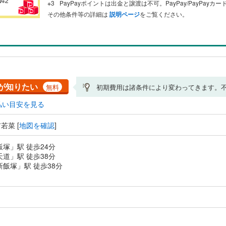
※2
PayPayポイントは出金と譲渡は不可。PayPay/PayPay
その他条件等の詳細は
説明ページ
をご覧ください。
が知りたい
無料
初期費用は諸条件により変わってきます。
払い目安を見る
若菜 [
地図を確認
]
飯塚」駅 徒歩24分
天道」駅 徒歩38分
新飯塚」駅 徒歩38分