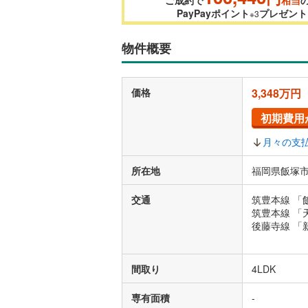
PayPayポイント
プレゼント
※3
物件概要
価格
3,348万円
初期費用
月々の支
所在地
福岡県飯塚市
交通
筑豊本線 「
筑豊本線 「
後藤寺線 「
間取り
4LDK
専有面積
-