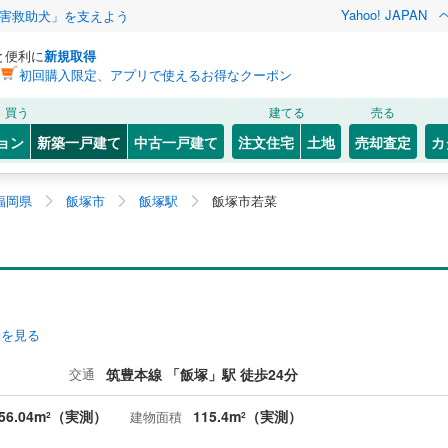
Yahoo! JAPAN
害救助犬」を支えよう
と便利に
新規取得
初回購入限定、アプリで使えるお得なクーポン
買う
建てる
売る
ョン
新築一戸建て
中古一戸建て
注文住宅
土地
売却査定
カ
福岡県
飯塚市
飯塚駅
飯塚市若菜
安を見る
交通
筑豊本線 「飯塚」駅 徒歩24分
56.04m
（実測）
115.4m
（実測）
建物面積
2
2