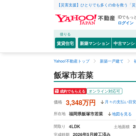
【災害支援】ひとりでも多くの命を救う「災
IDでもっ
ログイン
借りる
賃貸住宅
新築マンション
中古マンシ
Yahoo!不動産トップ
新築一戸建て
飯塚市若菜
オンライン対応可
成約でもらえる
3,348万円
価格
月々の支払い目
所在地
福岡県飯塚市若菜
地図を見る
間取り
4LDK
2
土地面積
2026年5月竣工済み
完成時期