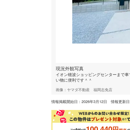
現況外観写真
イオン穂波ショッピングセンターまで車で約
い物に便利です＾＾
画像：ヤマダ不動産 福岡志免店
情報掲載開始日：2026年3月12日 情報更新日：
100,440
円
ご成約で
相当