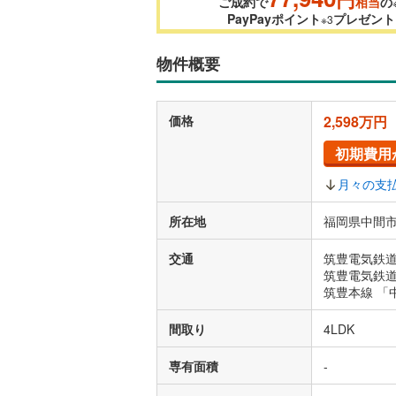
ご成約で
相当
の
PayPayポイント
プレゼント
※3
物件概要
価格
2,598万円
初期費用
月々の支
所在地
福岡県中間市
交通
筑豊電気鉄道
筑豊電気鉄道
筑豊本線 「
間取り
4LDK
専有面積
-