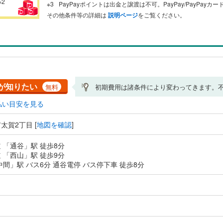
※2
PayPayポイントは出金と譲渡は不可。PayPay/PayPay
その他条件等の詳細は
説明ページ
をご覧ください。
が知りたい
無料
初期費用は諸条件により変わってきます。
払い目安を見る
太賀2丁目 [
地図を確認
]
 「通谷」駅 徒歩8分
 「西山」駅 徒歩9分
中間」駅 バス6分 通谷電停 バス停下車 徒歩8分