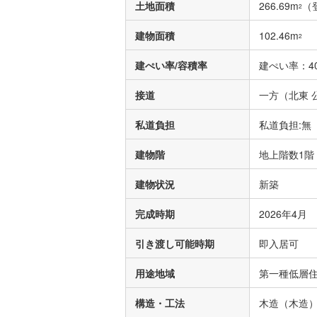
土地面積
266.69m
（
2
建物面積
102.46m
2
建ぺい率/容積率
建ぺい率：40
接道
一方（北東 公
私道負担
私道負担:無
建物階
地上階数1階
建物状況
新築
完成時期
2026年4月
引き渡し可能時期
即入居可
用途地域
第一種低層
構造・工法
木造（木造