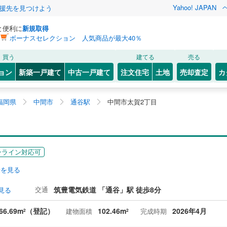
Yahoo! JAPAN
援先を見つけよう
と便利に
新規取得
ボーナスセレクション 人気商品が最大40％
買う
建てる
売る
ョン
新築一戸建て
中古一戸建て
注文住宅
土地
売却査定
カ
福岡県
中間市
通谷駅
中間市太賀2丁目
ンライン対応可
安を見る
交通
筑豊電気鉄道 「通谷」駅 徒歩8分
見る
66.69m
（登記）
102.46m
2026年4月
建物面積
完成時期
2
2