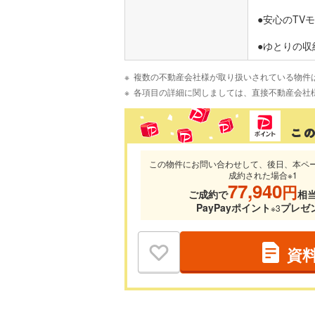
●安心のTV
●ゆとりの収
複数の不動産会社様が取り扱いされている物件
各項目の詳細に関しましては、直接不動産会社
この物件にお問い合わせして、後日、本ペ
成約された場合※1
77,940
円
ご成約で
相
PayPayポイント
プレゼ
※3
資