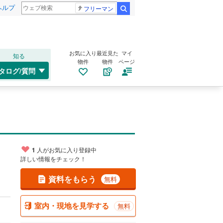
ヘルプ
フリーマン
検索
お気に入り
最近見た
マイ
知る
物件
物件
ページ
タログ/質問
1
人がお気に入り登録中
詳しい情報をチェック！
資料をもらう
無料
室内・現地を見学する
無料