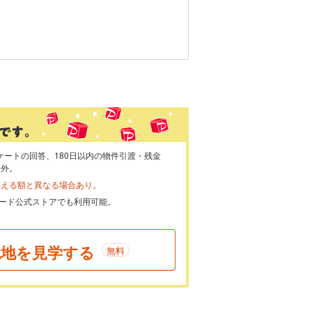
ケートの回答、180日以内の物件引渡・残金
象外。
らえる額と異なる場合あり。
ayカード公式ストアでも利用可能。
現地を見学する
無料