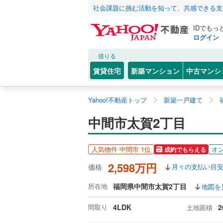
社会課題に挑む活動を知って、共感できる支
IDでもっ
ログイン
借りる
賃貸住宅
新築マンション
中古マンシ
Yahoo!不動産トップ
新築一戸建て
中間市太賀2丁目
人気物件 中間市 1位
オ
成約でもらえる
2,598万円
価格
月々の支払い目
所在地
福岡県中間市太賀2丁目
地図を
間取り
4LDK
2
土地面積