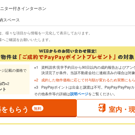
モニター付きインターホン
納スペース
は、様々な項目から情報を一元化して表示しております。
様へご確認をお願いいたします。
資料請求/見学予約日から90日以内の成約報告およびアン
ージ記載の価格で
決済完了が条件。当該不動産会社に連絡済みの場合は対
成約した物件価格に応じて付与額が変わるため実際にも
当
の
※2
PayPayポイントは出金と譲渡は不可。PayPay/PayP
ント
その他条件等の詳細は
説明ページ
をご覧ください。
料をもらう
室内・
無料