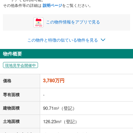
ボーナス
閉じる
/回
その他条件等の詳細は
説明ページ
をご覧ください。
この物件情報をアプリで見る
0円
3,780万円
年2回払いを想定しています。毎月の返済額に加えて、ボー
この物件と特徴の似ている物件を見る
ナス時の増額分（1回分）を入力してください。
ボーナス払いの限度額は金融機関によって異なります。
物件概要
98,123
円
/月
月々の返済額
閉じる
現地見学会開催中
「金利」については、ご利用を予定されている金融機関等にご確認の
上、ご自身での入力をお願いいたします。初期設定で自動入力されてい
3,780万円
価格
る値は、実際の金融機関等における貸出金利とは何ら関係がなく、実際
の金融機関等における貸出金利を何ら保証するものではありません。返
済方法「元利均等返済」にて算出しております。入力された金利を35年
専有面積
-
適用した場合の計算結果を表示しています。
その他月額費用や、初期費用がかかります。ご注意ください。実際にお
建物面積
90.71m
（登記）
2
借り入れの際は各金融機関等に、必ずご自身でご確認をお願いいたしま
す。
土地面積
126.23m
（登記）
条件によってお借り入れができないことがあります。
2