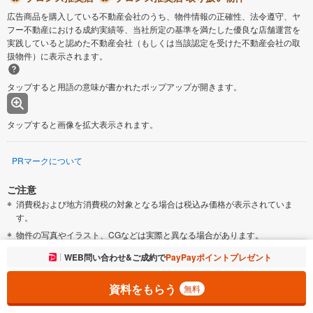
広告商品を購入している不動産会社のうち、物件情報の正確性、法令遵守、ヤ
フー不動産における成約実績等、当社所定の基準を満たした優良な店舗運営を
実践していると認めた不動産会社（もしくは当該認定を受けた不動産会社の取
扱物件）に表示されます。
タップすると用語の意味が書かれたポップアップが開きます。
タップすると画像を拡大表示されます。
PRマークについて
ご注意
消費税および地方消費税の対象となる場合は税込み価格が表示されていま
す。
物件の写真やイラスト、CGなどは実際と異なる場合があります。
市区町村の合併などにより、地図が表示されない場合があります。ご了承く
お気に入りに追加しました。
WEB問い合わせ&ご成約で
PayPayポイントプレゼント
一覧を開く
ださい。
「新築一戸建て」には、完成後1年を経過している未入居物件が掲載されてい
資料をもらう
無料
る場合があります。