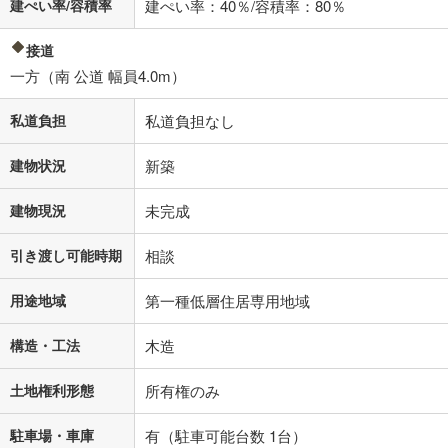
不動産会社に購入相談をする
建ぺい率/容積率
建ぺい率：40％/容積率：80％
無料
接道
閉じる
一方（南 公道 幅員4.0m）
私道負担
私道負担なし
建物状況
新築
建物現況
未完成
引き渡し可能時期
相談
用途地域
第一種低層住居専用地域
構造・工法
木造
土地権利形態
所有権のみ
駐車場・車庫
有（駐車可能台数 1台）