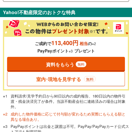
支払いの目安をシミュレーションすることができます。
Yahoo!不動産限定のおトクな特典
％
金利
113,400円
ご成約で
相当
の
※2
0.01%
14.99%
PayPayポイント
プレゼント
※3
資料をもらう
無料
返済期間
一般的には最長35年まで借り入れ可能です。多くの金融機関
室内･現地を見学する
無料
が完済時の年齢は80歳までを条件としています。
万円
頭金
閉じる
資料請求/見学予約日から90日以内の成約報告、180日以内の物件引
渡・残金決済完了が条件。当該不動産会社に連絡済みの場合は対象
外。
成約した物件価格に応じて付与額が変わるため実際にもらえる額と
0万円
3,780万円
異なる場合あり。
自己資金から住宅購入にかけられる金額を入力してくださ
PayPayポイントは出金と譲渡は不可。PayPay/PayPayカード公式ス
い。一般的には物件価格の2割までが目安です。
万円
トアでも利用可能。