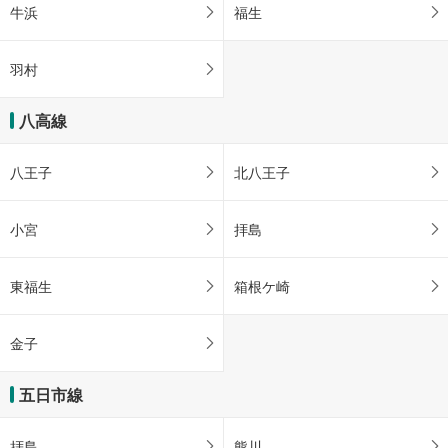
牛浜
福生
羽村
八高線
八王子
北八王子
小宮
拝島
東福生
箱根ケ崎
金子
五日市線
拝島
熊川