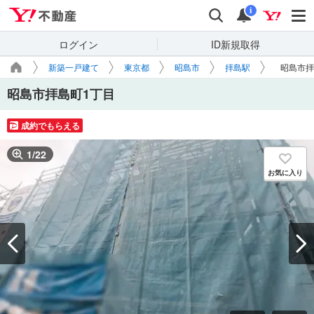
Yahoo!不動産
検索
通知
i
ログイン
ID新規取得
新築一戸建て
東京都
昭島市
拝島駅
昭島市拝
昭島市拝島町1丁目
成約でもらえる
1
/
22
お気に入り