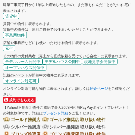
建築工事完了日から1年以上経過したものの、まだ誰も住んだことがない住宅に
表示されます。
賃貸中
賃貸中の物件に表示されます。
賃貸中の物件は、原則ご自身でお住まいいただくことができません。
事業用物件
店舗や事務所などにお使いいただける物件に表示されます。
元付
その物件の元付業者（売主から直接依頼を受けている会社）に表示されます。
モデルルーム公開中
モデルハウス公開中
現地見学会開催中
オープンハウス開催中
記載のイベントが開催中の物件に表示されます。
オンライン対応可
オンライン対応可能な物件に表示されます。詳しくは
紹介ページ
をご確認くだ
さい。
成約でもらえる
【Yahoo!不動産】物件ご成約で最大20万円相当PayPayポイントプレゼント！
の対象物件です。詳細は
プレゼント詳細
をご覧ください。
ゴールド推奨店
ゴールド推奨店 取り扱い物件
シルバー推奨店
シルバー推奨店 取り扱い物件
ブロンズ推奨店
ブロンズ推奨店 取り扱い物件