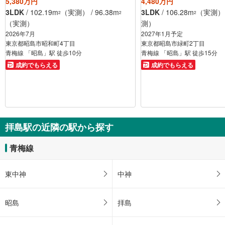
5,380万円
4,480万円
3LDK
/ 102.19m
（実測） / 96.38m
3LDK
/ 106.28m
（実測） 
2
2
2
（実測）
測）
2026年7月
2027年1月予定
東京都昭島市昭和町4丁目
東京都昭島市緑町2丁目
青梅線 「昭島」駅 徒歩10分
青梅線 「昭島」駅 徒歩15分
成約でもらえる
成約でもらえる
拝島駅の近隣の駅から探す
青梅線
東中神
中神
昭島
拝島