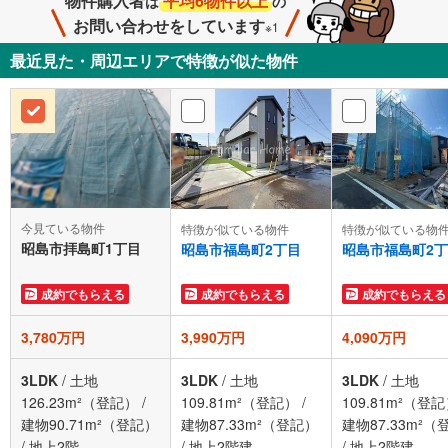
物件購入者
平均6物件以上
は
の
お問い合わせをしています
※1
最近見た・周辺エリアで特徴が似た物件
今見ている物件
特徴が似ている物件
特徴が似ている物
昭島市拝島町1丁目
昭島市福島町2丁目
昭島市福島町2
成約でもらえる
成約でもらえる
成約でもらえる
3,780万円
3,990万円
4,090万円
3LDK
/
土地
3LDK
/
土地
3LDK
/
土地
126.23m²（登記）
/
109.81m²（登記）
/
109.81m²（登
建物90.71m²（登記）
建物87.33m²（登記）
建物87.33m²（
/
地上2階
/
地上2階建
/
地上2階建