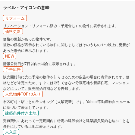
ラベル・アイコンの意味
リフォーム
リノベーション・リフォーム済み（予定含む）の物件に表示されます。
価格更新
価格の更新があった物件です。
複数の価格が表示されている物件に関しましてはそのうちの１つ以上に更新が
あった場合に表示されます。
NEW
情報公開日が7日以内の場合に表示されます。
予告広告
販売開始前に売出予定の物件を知らせるための広告の場合に表示されます。価
格などが未定のため、すぐには取引できない分譲宅地や新築住宅、マンション
などについて、販売開始時期などを告知します。
人気物件TOP10入り
市区町村・駅ごとのランキング（火曜更新）です。Yahoo!不動産独自のルール
に基づいて表示しています。
建築条件付き土地
売買契約にあたって一定期間内に特定の建設会社と建築請負契約を結ぶことを
条件にしている土地に表示されます。
未入居