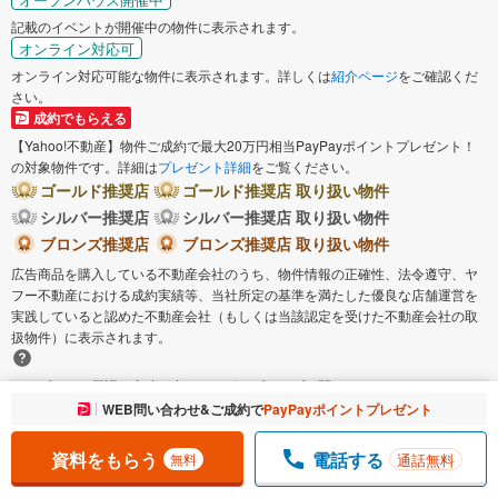
記載のイベントが開催中の物件に表示されます。
オンライン対応可
オンライン対応可能な物件に表示されます。詳しくは
紹介ページ
をご確認くだ
さい。
成約でもらえる
【Yahoo!不動産】物件ご成約で最大20万円相当PayPayポイントプレゼント！
の対象物件です。詳細は
プレゼント詳細
をご覧ください。
ゴールド推奨店
ゴールド推奨店 取り扱い物件
シルバー推奨店
シルバー推奨店 取り扱い物件
ブロンズ推奨店
ブロンズ推奨店 取り扱い物件
広告商品を購入している不動産会社のうち、物件情報の正確性、法令遵守、ヤ
フー不動産における成約実績等、当社所定の基準を満たした優良な店舗運営を
実践していると認めた不動産会社（もしくは当該認定を受けた不動産会社の取
扱物件）に表示されます。
タップすると用語の意味が書かれたポップアップが開きます。
お気に入りに追加しました。
WEB問い合わせ&ご成約で
PayPayポイントプレゼント
一覧を開く
タップすると画像を拡大表示されます。
資料をもらう
電話する
通話無料
無料