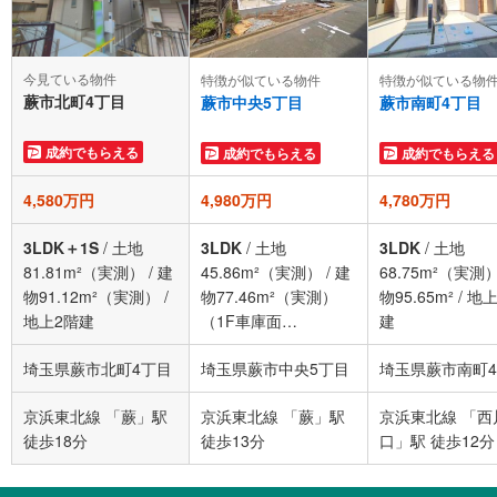
今見ている物件
特徴が似ている物件
特徴が似ている物
蕨市北町4丁目
蕨市中央5丁目
蕨市南町4丁目
成約でもらえる
成約でもらえる
成約でもらえる
4,580万円
4,980万円
4,780万円
3LDK＋1S
/
土地
3LDK
/
土地
3LDK
/
土地
81.81m²（実測）
/
建
45.86m²（実測）
/
建
68.75m²（実測
物91.12m²（実測）
/
物77.46m²（実測）
物95.65m²
/
地上
地上2階建
（1F車庫面
建
積:3.72m²）
/
地上3階
埼玉県蕨市北町4丁目
埼玉県蕨市中央5丁目
埼玉県蕨市南町
京浜東北線 「蕨」駅
京浜東北線 「蕨」駅
京浜東北線 「西
徒歩18分
徒歩13分
口」駅 徒歩12分