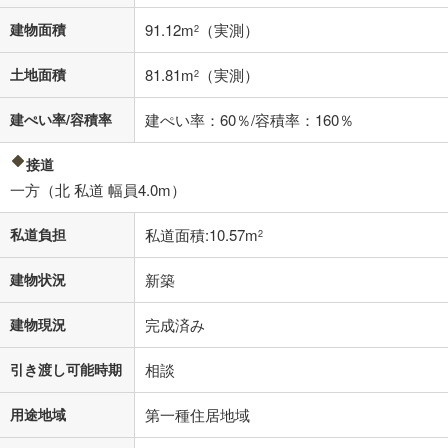
済方法「元利均等返済」にて算出しております。入力された金利を35年
適用した場合の計算結果を表示しています。
建物面積
91.12m
（実測）
2
その他月額費用や、初期費用がかかります。ご注意ください。実際にお
借り入れの際は各金融機関等に、必ずご自身でご確認をお願いいたしま
土地面積
81.81m
（実測）
2
す。
条件によってお借り入れができないことがあります。
建ぺい率/容積率
建ぺい率：60％/容積率：160％
不動産会社に購入相談をする
無料
接道
一方（北 私道 幅員4.0m）
閉じる
私道負担
私道面積:10.57m
2
建物状況
新築
建物現況
完成済み
引き渡し可能時期
相談
用途地域
第一種住居地域