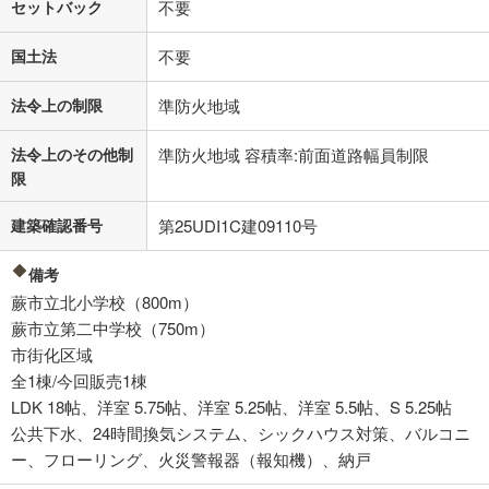
セットバック
不要
国土法
不要
法令上の制限
準防火地域
法令上のその他制
準防火地域 容積率:前面道路幅員制限
限
建築確認番号
第25UDI1C建09110号
備考
蕨市立北小学校（800m）
蕨市立第二中学校（750m）
市街化区域
全1棟/今回販売1棟
LDK 18帖、洋室 5.75帖、洋室 5.25帖、洋室 5.5帖、S 5.25帖
公共下水、24時間換気システム、シックハウス対策、バルコニ
ー、フローリング、火災警報器（報知機）、納戸