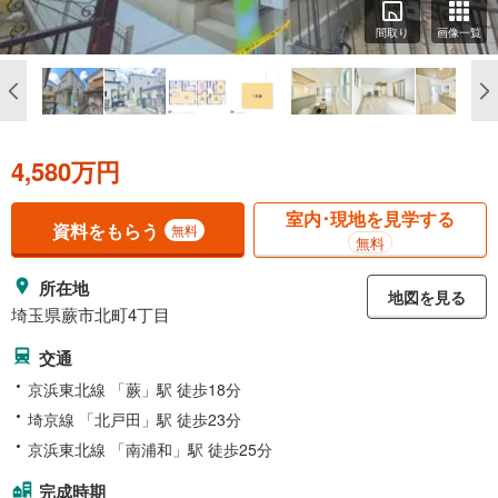
間取り
画像一覧
4,580万円
室内･現地を見学する
資料をもらう
無料
無料
所在地
地図を見る
埼玉県蕨市北町4丁目
交通
京浜東北線 「蕨」駅 徒歩18分
埼京線 「北戸田」駅 徒歩23分
京浜東北線 「南浦和」駅 徒歩25分
完成時期