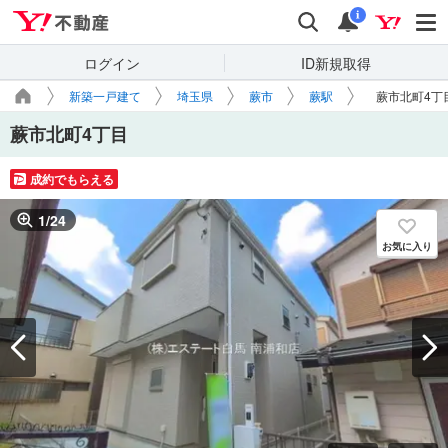
Yahoo!不動産
検索
通知
i
ログイン
ID新規取得
新築一戸建て
埼玉県
蕨市
蕨駅
蕨市北町4丁
蕨市北町4丁目
成約でもらえる
1
/
24
お気に入り