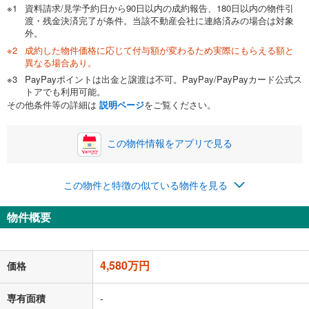
資料請求/見学予約日から90日以内の成約報告、180日以内の物件引
渡・残金決済完了が条件。当該不動産会社に連絡済みの場合は対象
外。
成約した物件価格に応じて付与額が変わるため実際にもらえる額と
0万円
4,580万円
異なる場合あり。
自己資金から住宅購入にかけられる金額を入力してくださ
PayPayポイントは出金と譲渡は不可。PayPay/PayPayカード公式ス
い。一般的には物件価格の2割までが目安です。
万円
トアでも利用可能。
ボーナス
閉じる
/回
その他条件等の詳細は
説明ページ
をご覧ください。
この物件情報をアプリで見る
0円
4,580万円
年2回払いを想定しています。毎月の返済額に加えて、ボー
この物件と特徴の似ている物件を見る
ナス時の増額分（1回分）を入力してください。
ボーナス払いの限度額は金融機関によって異なります。
物件概要
118,890
円
/月
月々の返済額
閉じる
「金利」については、ご利用を予定されている金融機関等にご確認の
4,580万円
価格
上、ご自身での入力をお願いいたします。初期設定で自動入力されてい
る値は、実際の金融機関等における貸出金利とは何ら関係がなく、実際
の金融機関等における貸出金利を何ら保証するものではありません。返
専有面積
-