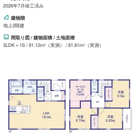
2026年7月竣工済み
建物階
地上2階建
間取り図 / 建物面積 / 土地面積
3LDK＋1S / 91.12m
（実測） / 81.81m
（実測）
2
2