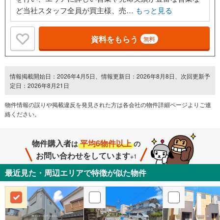
ど当社スタッフ全員が買主様、売…
もっと見る
資料をもらう
無料
情報掲載開始日：2026年4月5日、情報更新日：2026年8月8日、次回更新予
定日：2026年8月21日
物件情報の誤りや掲載違反を発⾒された方は各会社の物件詳細ページよりご連
絡ください。
物件購入者
平均6物件以上
は
の
お問い合わせをしています
※1
最近見た・周辺エリアで特徴が似た物件