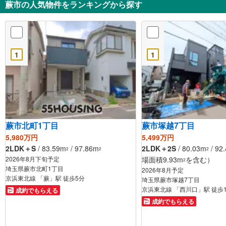
蕨市の人気物件をランキングから探す
1
1
蕨市北町1丁目
蕨市塚越7丁目
5,980万円
5,499万円
2LDK＋S
/ 83.59m
/ 97.86m
2LDK＋2S
/ 80.03m
/ 92
2
2
2
2026年8月下旬予定
場面積9.93m
を含む）
2
埼玉県蕨市北町1丁目
2026年8月予定
京浜東北線 「蕨」駅 徒歩5分
埼玉県蕨市塚越7丁目
京浜東北線 「西川口」駅 徒歩
成約でもらえる
成約でもらえる