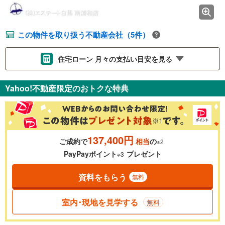
この物件を取り扱う不動産会社（5件）
住宅ローン 月々の支払い目安を見る
支払いの目安をシミュレーションすることができます。
Yahoo!不動産限定のおトクな特典
％
金利
137,400円
ご成約で
相当
の
※2
0.01%
14.99%
PayPayポイント
プレゼント
※3
資料をもらう
無料
返済期間
一般的には最長35年まで借り入れ可能です。多くの金融機関
室内･現地を見学する
無料
が完済時の年齢は80歳までを条件としています。
万円
頭金
閉じる