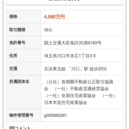
価格
4,580万円
取引態様
仲介
免許番号
国土交通大臣免許(5)第6183号
住所
埼玉県川口市末広1丁目3-5
交通
京浜東北線 「川口」駅 徒歩22分
所属団体名
（公社）首都圏不動産公正取引協議
会 （一社）不動産流通経営協会
（一社）全国住宅産業協会 （一社）
日本木造住宅産業協会
物件管理番号
g000880261
PRコメント