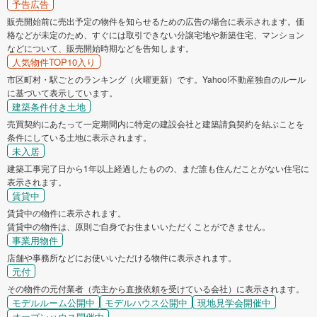
予告広告
販売開始前に売出予定の物件を知らせるための広告の場合に表示されます。価
格などが未定のため、すぐには取引できない分譲宅地や新築住宅、マンション
などについて、販売開始時期などを告知します。
人気物件TOP10入り
市区町村・駅ごとのランキング（火曜更新）です。Yahoo!不動産独自のルール
に基づいて表示しています。
建築条件付き土地
売買契約にあたって一定期間内に特定の建設会社と建築請負契約を結ぶことを
条件にしている土地に表示されます。
未入居
建築工事完了日から1年以上経過したものの、まだ誰も住んだことがない住宅に
表示されます。
賃貸中
賃貸中の物件に表示されます。
賃貸中の物件は、原則ご自身でお住まいいただくことができません。
事業用物件
店舗や事務所などにお使いいただける物件に表示されます。
元付
その物件の元付業者（売主から直接依頼を受けている会社）に表示されます。
モデルルーム公開中
モデルハウス公開中
現地見学会開催中
オープンハウス開催中