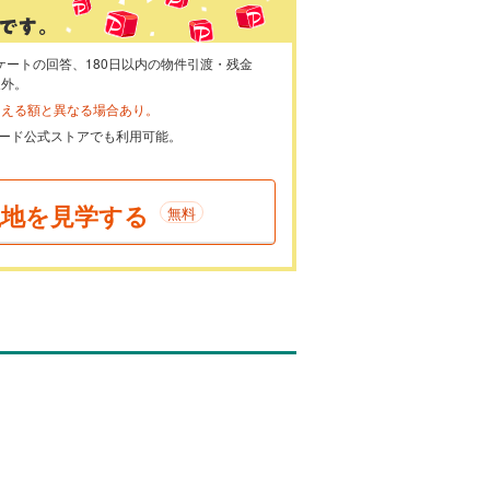
ケートの回答、180日以内の物件引渡・残金
象外。
らえる額と異なる場合あり。
ayカード公式ストアでも利用可能。
現地を見学する
無料