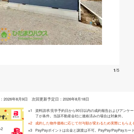
お気に入りに追加する
1
/5
2026年8月9日 次回更新予定日：2026年8月18日
資料請求/見学予約日から90日以内の成約報告およびアンケー
了が条件。当該不動産会社に連絡済みの場合は対象外。
成約した物件価格に応じて付与額が変わるため実際にもらえ
※2
PayPayポイントは出金と譲渡は不可。PayPay/PayPay