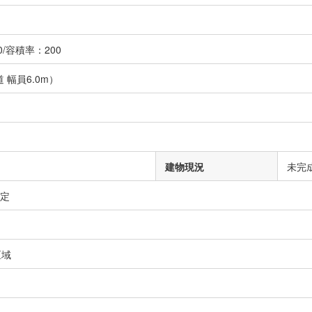
/容積率：200
 幅員6.0m）
建物現況
未完
予定
区域
）