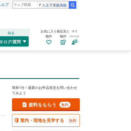
ヘルプ
八王子実践高校
検索
お気に入り
最近見た
マイ
知る
物件
物件
ページ
タログ/質問
簡単1分！最新のお申込状況を問い合わせ
てみよう
資料をもらう
無料
室内・現地を見学する
無料