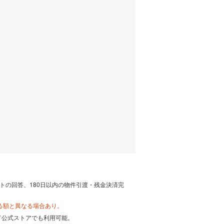
トの回答、180日以内の物件引渡・残金決済完
る額と異なる場合あり。
カード公式ストアでも利用可能。