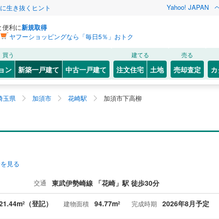
Yahoo! JAPAN
クに生き抜くヒント
と便利に
新規取得
ヤフーショッピングなら「毎日5％」おトク
買う
建てる
売る
ョン
新築一戸建て
中古一戸建て
注文住宅
土地
売却査定
カ
埼玉県
加須市
花崎駅
加須市下高柳
安を見る
交通
東武伊勢崎線 「花崎」駅 徒歩30分
21.44m
（登記）
94.77m
2026年8月予定
建物面積
完成時期
2
2