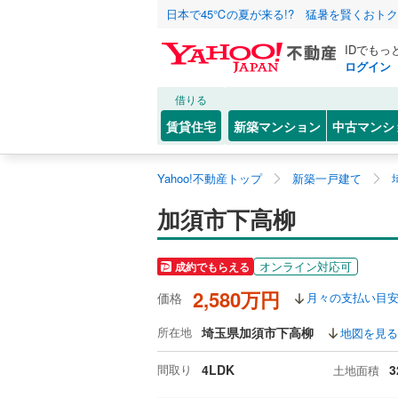
日本で45℃の夏が来る!? 猛暑を賢くおト
IDでもっ
ログイン
借りる
賃貸住宅
新築マンション
中古マンシ
Yahoo!不動産トップ
新築一戸建て
加須市下高柳
オンライン対応可
成約でもらえる
2,580万円
価格
月々の支払い目
所在地
埼玉県加須市下高柳
地図を見る
間取り
4LDK
3
土地面積