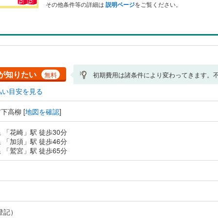
その他条件等の詳細は
説明ページ
をご覧ください。
が知りたい
無料
初期費用は諸条件により変わってきます。
払い目安を見る
下高柳 [
地図を確認
]
 「花崎」駅 徒歩30分
 「加須」駅 徒歩46分
 「鷲宮」駅 徒歩65分
登記）