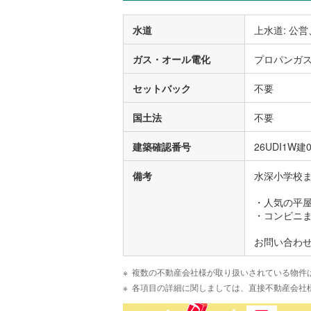
水道
上水道: 公営
ガス・オール電化
プロパンガ
セットバック
不要
国土法
不要
建築確認番号
26UDI1W建0
備考
水深小学校
・人気の平屋
・コンビニま
お問い合わ
複数の不動産会社様が取り扱いされている物件
各項目の詳細に関しましては、直接不動産会社