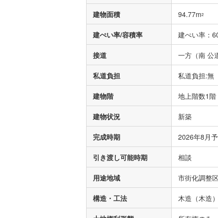
建物面積
94.77m
2
建ぺい率/容積率
建ぺい率：60
接道
一方（南 公道
私道負担
私道負担:無
建物階
地上階数1階
建物状況
新築
完成時期
2026年8月
引き渡し可能時期
相談
用途地域
市街化調整
構造・工法
木造（木造