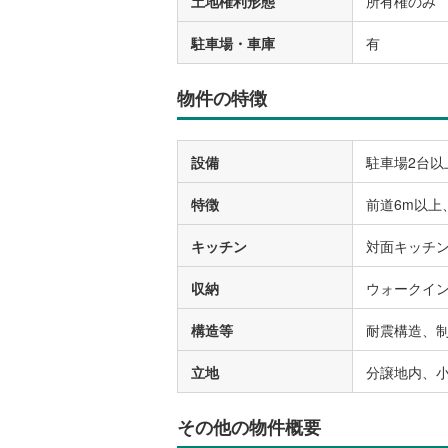
土地権利形態
所有権のみ
駐車場・車庫
有
物件の特徴
設備
駐車場2台以
特徴
前道6m以上
キッチン
対面キッチ
収納
ウォークイ
構造等
耐震構造、
立地
分譲地内、小
その他の物件概要