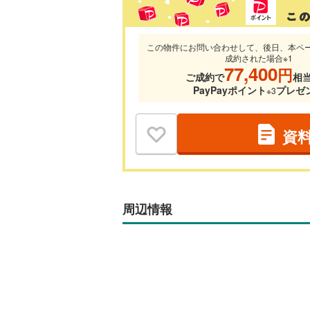
この物件にお問い合わせして、後日、本ペ
成約された場合※1
77,400
円
ご成約で
相
PayPayポイント
プレゼ
※3
資
周辺情報