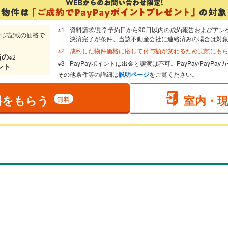
資料請求/見学予約日から90日以内の成約報告およびアン
ージ記載の価格で
決済完了が条件。当該不動産会社に連絡済みの場合は対
成約した物件価格に応じて付与額が変わるため実際にも
当
の
※2
PayPayポイントは出金と譲渡は不可。PayPay/PayP
ント
その他条件等の詳細は
説明ページ
をご覧ください。
料をもらう
室内・
無料