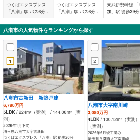
つくばエクスプレス
つくばエクスプレス
東武伊勢崎線 「
「八潮」駅 バス6分
「八潮」駅 バス6分
加」駅 徒歩39分
上馬場 バス停下車 徒
上馬場 バス停下車 徒
歩1分
歩1分
八潮市の人気物件をランキングから探す
1
2
八潮市古新田 新築戸建
八潮市大字南川崎
6,780万円
5LDK
/ 224m
（実測） / 144.08m
（実
3,080万円
2
2
測）
4LDK
/ 100.12m
（実測） /
2
2026年1月下旬
（実測）
埼玉県八潮市大字古新田
2026年6月竣工済み
つくばエクスプレス 「八潮」駅 徒歩20分
埼玉県八潮市大字南川崎