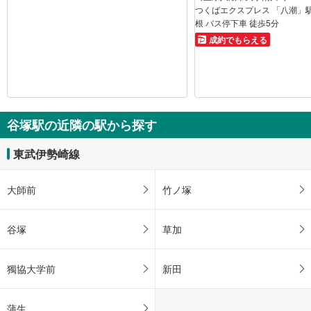
つくばエクスプレス 「八潮」駅
根 バス停下車 徒歩5分
成約でもらえる
谷塚駅の近隣の駅から探す
東武伊勢崎線
大師前
竹ノ塚
谷塚
草加
獨協大学前
新田
蒲生