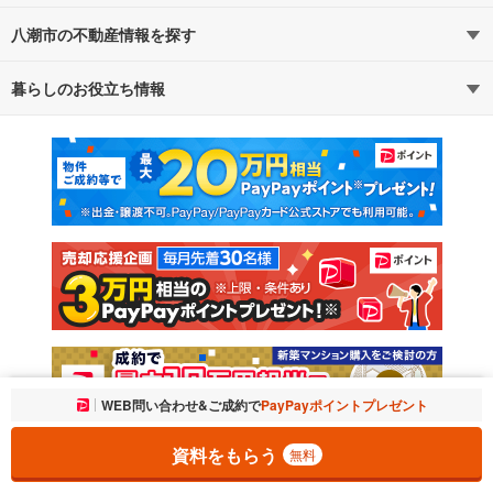
八潮市の不動産情報を探す
路線・駅から探す
地域から探す
暮らしのお役立ち情報
不動産・住宅
賃貸住宅
通勤・通学時間から探す
地図から探す
マンションカタログ
教えて！住まいの先生
新築マンション
中古マンション
新築一戸建て
中古一戸建て
注文住宅
土地
売却査定
お気に入りに追加しました。
WEB問い合わせ&ご成約で
PayPayポイントプレゼント
一覧を開く
資料をもらう
無料