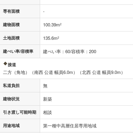
る値は、実際の金融機関等における貸出金利とは何ら関係がなく、実際
の金融機関等における貸出金利を何ら保証するものではありません。返
専有面積
-
済方法「元利均等返済」にて算出しております。入力された金利を35年
適用した場合の計算結果を表示しています。
建物面積
100.39m
2
その他月額費用や、初期費用がかかります。ご注意ください。実際にお
借り入れの際は各金融機関等に、必ずご自身でご確認をお願いいたしま
土地面積
135.6m
2
す。
条件によってお借り入れができないことがあります。
建ぺい率/容積率
建ぺい率：60/容積率：200
不動産会社に購入相談をする
無料
接道
二方（角地）（南西 公道 幅員6.0m）（北西 公道 幅員9.0m）
閉じる
私道負担
無
建物状況
新築
引き渡し可能時期
相談
用途地域
第一種中高層住居専用地域