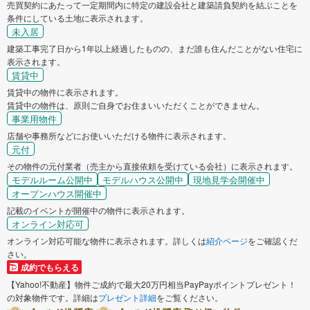
売買契約にあたって一定期間内に特定の建設会社と建築請負契約を結ぶことを
条件にしている土地に表示されます。
未入居
建築工事完了日から1年以上経過したものの、まだ誰も住んだことがない住宅に
表示されます。
賃貸中
賃貸中の物件に表示されます。
賃貸中の物件は、原則ご自身でお住まいいただくことができません。
事業用物件
店舗や事務所などにお使いいただける物件に表示されます。
元付
その物件の元付業者（売主から直接依頼を受けている会社）に表示されます。
モデルルーム公開中
モデルハウス公開中
現地見学会開催中
オープンハウス開催中
記載のイベントが開催中の物件に表示されます。
オンライン対応可
オンライン対応可能な物件に表示されます。詳しくは
紹介ページ
をご確認くだ
さい。
成約でもらえる
【Yahoo!不動産】物件ご成約で最大20万円相当PayPayポイントプレゼント！
の対象物件です。詳細は
プレゼント詳細
をご覧ください。