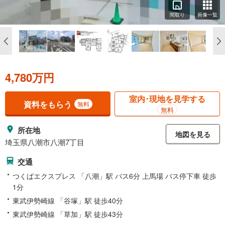
間取り
画像一覧
4,780万円
室内･現地を見学する
資料をもらう
無料
無料
所在地
地図を見る
埼玉県八潮市八潮7丁目
交通
つくばエクスプレス 「八潮」駅 バス6分 上馬場 バス停下車 徒歩
1分
東武伊勢崎線 「谷塚」駅 徒歩40分
東武伊勢崎線 「草加」駅 徒歩43分