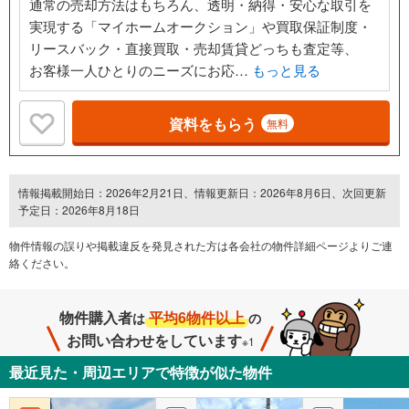
通常の売却方法はもちろん、透明・納得・安心な取引を
実現する「マイホームオークション」や買取保証制度・
リースバック・直接買取・売却賃貸どっちも査定等、
お客様一人ひとりのニーズにお応…
もっと見る
資料をもらう
無料
情報掲載開始日：2026年2月21日、情報更新日：2026年8月6日、次回更新
予定日：2026年8月18日
物件情報の誤りや掲載違反を発⾒された方は各会社の物件詳細ページよりご連
絡ください。
物件購入者
平均6物件以上
は
の
お問い合わせをしています
※1
最近見た・周辺エリアで特徴が似た物件