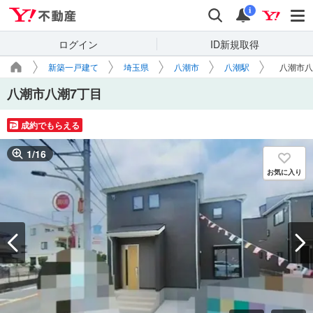
Yahoo!不動産
検索
通知
i
ログイン
ID新規取得
新築一戸建て
埼玉県
八潮市
八潮駅
八潮市八
八潮市八潮7丁目
成約でもらえる
1
/
16
お気に入り