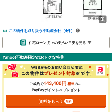
この物件を取り扱う不動産会社（4件）
住宅ローン 月々の支払い目安を見る
支払いの目安をシミュレーションすることができます。
Yahoo!不動産限定のおトクな特典
％
金利
143,400円
ご成約で
相当
の
※2
0.01%
14.99%
PayPayポイント
プレゼント
※3
資料をもらう
無料
返済期間
一般的には最長35年まで借り入れ可能です。多くの金融機関