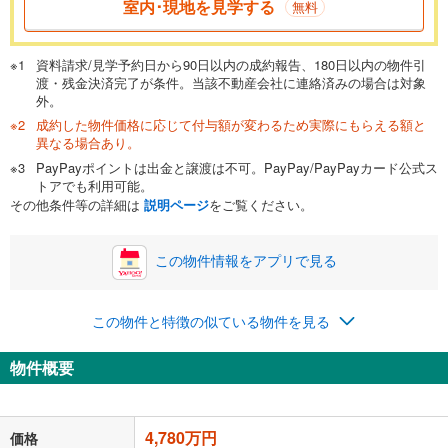
室内･現地を見学する
無料
が完済時の年齢は80歳までを条件としています。
万円
頭金
閉じる
資料請求/見学予約日から90日以内の成約報告、180日以内の物件引
渡・残金決済完了が条件。当該不動産会社に連絡済みの場合は対象
外。
成約した物件価格に応じて付与額が変わるため実際にもらえる額と
0万円
4,780万円
異なる場合あり。
自己資金から住宅購入にかけられる金額を入力してくださ
PayPayポイントは出金と譲渡は不可。PayPay/PayPayカード公式ス
い。一般的には物件価格の2割までが目安です。
万円
トアでも利用可能。
ボーナス
閉じる
/回
その他条件等の詳細は
説明ページ
をご覧ください。
この物件情報をアプリで見る
0円
4,780万円
年2回払いを想定しています。毎月の返済額に加えて、ボー
この物件と特徴の似ている物件を見る
ナス時の増額分（1回分）を入力してください。
ボーナス払いの限度額は金融機関によって異なります。
物件概要
124,081
円
/月
月々の返済額
閉じる
「金利」については、ご利用を予定されている金融機関等にご確認の
4,780万円
価格
上、ご自身での入力をお願いいたします。初期設定で自動入力されてい