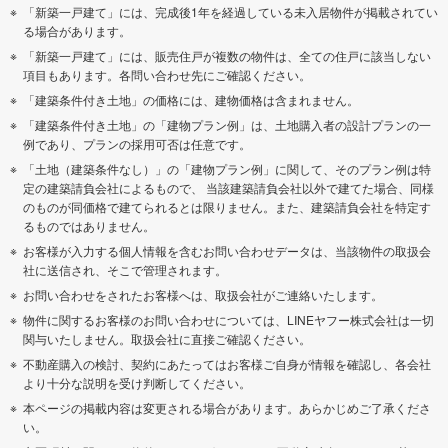
「新築一戸建て」には、完成後1年を経過している未入居物件が掲載されてい
る場合があります。
「新築一戸建て」には、販売住戸が複数の物件は、全ての住戸に該当しない
項目もあります。各問い合わせ先にご確認ください。
「建築条件付き土地」の価格には、建物価格は含まれません。
「建築条件付き土地」の「建物プラン例」は、土地購入者の設計プランの一
例であり、プランの採用可否は任意です。
「土地（建築条件なし）」の「建物プラン例」に関して、そのプラン例は特
定の建築請負会社によるもので、 当該建築請負会社以外で建てた場合、同様
のものが同価格で建てられるとは限りません。また、建築請負会社を特定す
るものではありません。
お客様が入力する個人情報を含むお問い合わせデータは、当該物件の取扱会
社に送信され、そこで管理されます。
お問い合わせをされたお客様へは、取扱会社がご連絡いたします。
物件に関するお客様のお問い合わせについては、LINEヤフー株式会社は一切
関与いたしません。取扱会社に直接ご確認ください。
不動産購入の検討、契約にあたってはお客様ご自身が情報を確認し、各会社
より十分な説明を受け判断してください。
本ページの掲載内容は変更される場合があります。あらかじめご了承くださ
い。