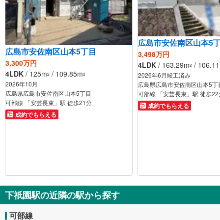
広島市安佐南区山本5
広島市安佐南区山本5丁目
3,498万円
3,300万円
4LDK
/ 163.29m
/ 106.1
2
4LDK
/ 125m
/ 109.85m
2
2
2026年6月竣工済み
2026年10月
広島県広島市安佐南区山本5丁
広島県広島市安佐南区山本5丁目
可部線 「安芸長束」駅 徒歩22
可部線 「安芸長束」駅 徒歩21分
成約でもらえる
成約でもらえる
下祇園駅の近隣の駅から探す
可部線