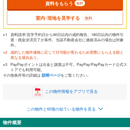
資料をもらう
無料
返済期間
一般的には最長35年まで借り入れ可能です。多くの金融機関
室内･現地を見学する
無料
が完済時の年齢は80歳までを条件としています。
万円
頭金
閉じる
資料請求/見学予約日から90日以内の成約報告、180日以内の物件引
渡・残金決済完了が条件。当該不動産会社に連絡済みの場合は対象
外。
成約した物件価格に応じて付与額が変わるため実際にもらえる額と
0万円
4,880万円
異なる場合あり。
自己資金から住宅購入にかけられる金額を入力してくださ
PayPayポイントは出金と譲渡は不可。PayPay/PayPayカード公式ス
い。一般的には物件価格の2割までが目安です。
万円
トアでも利用可能。
ボーナス
閉じる
/回
その他条件等の詳細は
説明ページ
をご覧ください。
この物件情報をアプリで見る
0円
4,880万円
年2回払いを想定しています。毎月の返済額に加えて、ボー
この物件と特徴の似ている物件を見る
ナス時の増額分（1回分）を入力してください。
ボーナス払いの限度額は金融機関によって異なります。
物件概要
126,677
円
/月
月々の返済額
閉じる