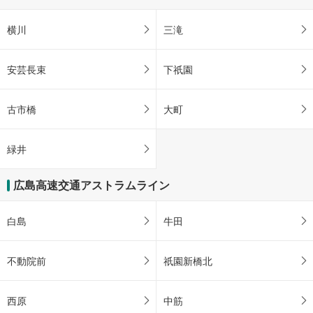
横川
三滝
安芸長束
下祇園
古市橋
大町
緑井
広島高速交通アストラムライン
白島
牛田
不動院前
祇園新橋北
西原
中筋