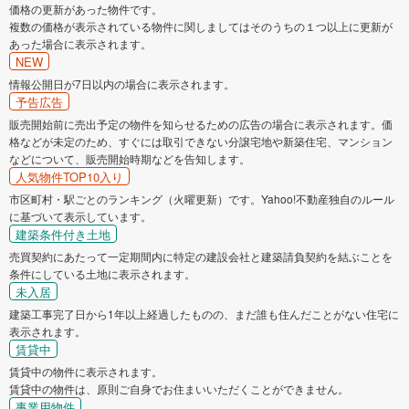
価格の更新があった物件です。
複数の価格が表示されている物件に関しましてはそのうちの１つ以上に更新が
あった場合に表示されます。
NEW
情報公開日が7日以内の場合に表示されます。
予告広告
販売開始前に売出予定の物件を知らせるための広告の場合に表示されます。価
格などが未定のため、すぐには取引できない分譲宅地や新築住宅、マンション
などについて、販売開始時期などを告知します。
人気物件TOP10入り
市区町村・駅ごとのランキング（火曜更新）です。Yahoo!不動産独自のルール
に基づいて表示しています。
建築条件付き土地
売買契約にあたって一定期間内に特定の建設会社と建築請負契約を結ぶことを
条件にしている土地に表示されます。
未入居
建築工事完了日から1年以上経過したものの、まだ誰も住んだことがない住宅に
表示されます。
賃貸中
賃貸中の物件に表示されます。
賃貸中の物件は、原則ご自身でお住まいいただくことができません。
事業用物件