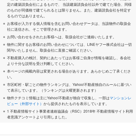
定の建築請負会社によるもので、 当該建築請負会社以外で建てた場合、同様
のものが同価格で建てられるとは限りません。また、建築請負会社を特定す
るものではありません。
お客様が入力する個人情報を含むお問い合わせデータは、当該物件の取扱会
社に送信され、そこで管理されます。
お問い合わせをされたお客様へは、取扱会社がご連絡いたします。
物件に関するお客様のお問い合わせについては、LINEヤフー株式会社は一切
関与いたしません。取扱会社に直接ご確認ください。
不動産購入の検討、契約にあたってはお客様ご自身が情報を確認し、各会社
より十分な説明を受け判断してください。
本ページの掲載内容は変更される場合があります。あらかじめご了承くださ
い。
市区町村・駅ごとの物件ランキングは、Yahoo!不動産独自のルールに基づい
て表示しています。（ランキングは火曜更新されます）
物件クチコミ情報は主にYahoo!不動産が独自で収集し、一部は
マンションレ
ビュー（外部サイト）
から提供されたものを表示しています。
1 不動産情報サイト事業者連絡協議会（RSC）2018年 不動産情報サイト利用
者意識アンケートより引用しました。