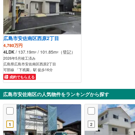
広島市安佐南区西原2丁目
4,780万円
4LDK
/ 137.19m
/ 101.85m
（登記）
2
2
2026年5月竣工済み
広島県広島市安佐南区西原2丁目
可部線 「下祇園」駅 徒歩16分
成約でもらえる
広島市安佐南区の人気物件をランキングから探す
1
2