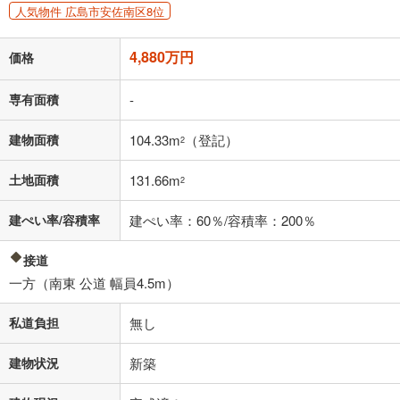
人気物件 広島市安佐南区8位
「金利」については、ご利用を予定されている金融機関等にご確認の
上、ご自身での入力をお願いいたします。初期設定で自動入力されてい
4,880万円
価格
る値は、実際の金融機関等における貸出金利とは何ら関係がなく、実際
の金融機関等における貸出金利を何ら保証するものではありません。返
済方法「元利均等返済」にて算出しております。入力された金利を35年
専有面積
-
適用した場合の計算結果を表示しています。
その他月額費用や、初期費用がかかります。ご注意ください。実際にお
建物面積
104.33m
（登記）
2
借り入れの際は各金融機関等に、必ずご自身でご確認をお願いいたしま
す。
土地面積
131.66m
条件によってお借り入れができないことがあります。
2
不動産会社に購入相談をする
建ぺい率/容積率
建ぺい率：60％/容積率：200％
無料
接道
閉じる
一方（南東 公道 幅員4.5m）
私道負担
無し
建物状況
新築