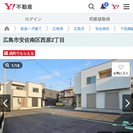
Yahoo!不動産
検索
通知
i
ログイン
ID新規取得
新築一戸建て
広島県
広島市
安佐南区
下祇園
広島市安佐南区西原2丁目
成約でもらえる
1
/
18
お気に入り