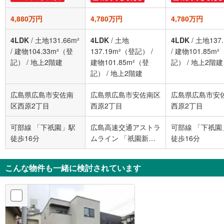
4,880万円
4,780万円
4,780万円
4LDK
/
土地131.66m²
4LDK
/
土地
4LDK
/
土地137.
/
建物104.33m²（登
137.19m²（登記）
/
/
建物101.85m²
記）
/
地上2階建
建物101.85m²（登
記）
/
地上2階建
記）
/
地上2階建
広島県広島市安佐南
広島県広島市安佐南区
広島県広島市安
区西原2丁目
西原2丁目
西原2丁目
可部線 「下祇園」駅
広島高速交通アストラ
可部線 「下祇園
徒歩16分
ムライン 「祇園新橋
徒歩16分
北」駅 徒歩7分
こんな物件も一緒に検討されています