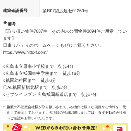
建築確認番号
第R07認広建セ01260号
備考
【取り扱い物件7087件 その内未公開物件3094件ご用意してい
ます】
日東リバティのホームページもぜひご覧ください。
https://www.nitto-f.com/
○広島市立原南小学校まで 徒歩4分
○広島市立祇園東中学校まで 徒歩16分
○祇園幼稚園まで 徒歩6分
〇AL祇園新橋北駅まで 徒歩7分
○セブンイレブン 広島祇園新道店まで 徒歩7分
複数の不動産会社様が取り扱いされている物件は様々な項目から情報を一元
化して表示しております。各項目の詳細に関しましては、直接不動産会社様
へご確認をお願いいたします。