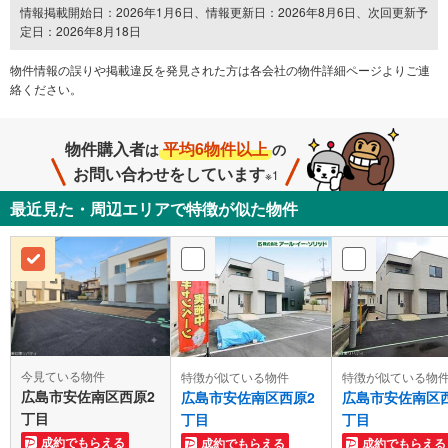
情報掲載開始日：2026年1月6日、情報更新日：2026年8月6日、次回更新予
定日：2026年8月18日
物件情報の誤りや掲載違反を発⾒された方は各会社の物件詳細ページよりご連
絡ください。
物件購入者
平均6物件以上
は
の
お問い合わせをしています
※1
最近見た・周辺エリアで特徴が似た物件
今見ている物件
特徴が似ている物件
特徴が似ている物
広島市安佐南区西原2
広島市安佐南区西原2
広島市安佐南区
丁目
丁目
丁目
成約でもらえる
成約でもらえる
成約でもらえる