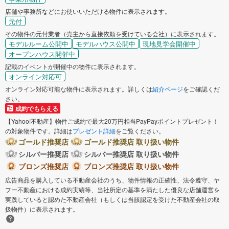
店舗や事務所などにお使いいただける物件に表示されます。
元付
その物件の元付業者（売主から直接依頼を受けている会社）に表示されます。
モデルルーム公開中
モデルハウス公開中
現地見学会開催中
オープンハウス開催中
記載のイベントが開催中の物件に表示されます。
オンライン対応可
オンライン対応可能な物件に表示されます。詳しくは
紹介ページ
をご確認くだ
さい。
成約でもらえる
【Yahoo!不動産】物件ご成約で最大20万円相当PayPayポイントプレゼント！
の対象物件です。詳細は
プレゼント詳細
をご覧ください。
ゴールド推奨店
ゴールド推奨店 取り扱い物件
シルバー推奨店
シルバー推奨店 取り扱い物件
ブロンズ推奨店
ブロンズ推奨店 取り扱い物件
広告商品を購入している不動産会社のうち、物件情報の正確性、法令遵守、ヤ
フー不動産における成約実績等、当社所定の基準を満たした優良な店舗運営を
実践していると認めた不動産会社（もしくは当該認定を受けた不動産会社の取
扱物件）に表示されます。