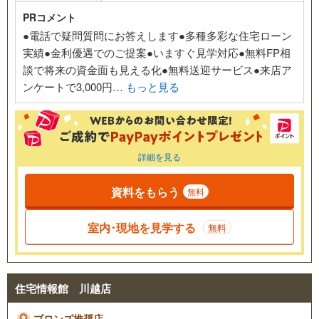
PRコメント
●電話で疑問質問にお答えします●多種多彩な住宅ローン
実績●金利優遇でのご提案●いますぐ見学対応●無料FP相
談で将来の資金面も見える化●無料送迎サービス●来店ア
ンケートで3,000円…
もっと見る
詳細を見る
資料をもらう
無料
室内･現地を見学する
無料
住宅情報館 川越店
ブロンズ推奨店