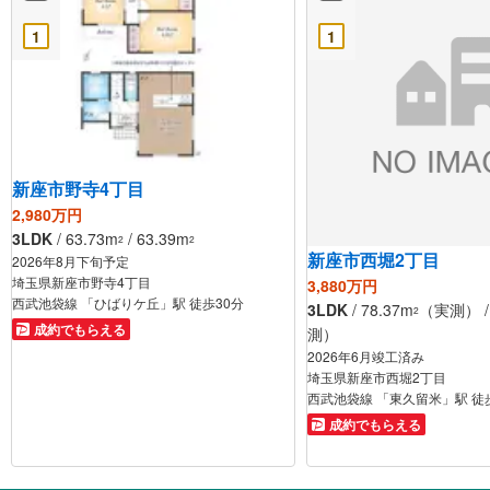
1
1
新座市野寺4丁目
2,980万円
3LDK
/ 63.73m
/ 63.39m
2
2
新座市西堀2丁目
2026年8月下旬予定
埼玉県新座市野寺4丁目
3,880万円
西武池袋線 「ひばりケ丘」駅 徒歩30分
3LDK
/ 78.37m
（実測） / 
2
成約でもらえる
測）
2026年6月竣工済み
埼玉県新座市西堀2丁目
西武池袋線 「東久留米」駅 徒
成約でもらえる