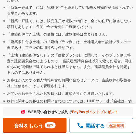
「新築一戸建て」には、完成後1年を経過している未入居物件が掲載されてい
る場合があります。
「新築一戸建て」には、販売住戸が複数の物件は、全ての住戸に該当しない
項目もあります。各問い合わせ先にご確認ください。
「建築条件付き土地」の価格には、建物価格は含まれません。
「建築条件付き土地」の「建物プラン例」は、土地購入者の設計プランの一
例であり、プランの採用可否は任意です。
「土地（建築条件なし）」の「建物プラン例」に関して、そのプラン例は特
定の建築請負会社によるもので、 当該建築請負会社以外で建てた場合、同様
のものが同価格で建てられるとは限りません。また、建築請負会社を特定す
るものではありません。
お客様が入力する個人情報を含むお問い合わせデータは、当該物件の取扱会
社に送信され、そこで管理されます。
お問い合わせをされたお客様へは、取扱会社がご連絡いたします。
物件に関するお客様のお問い合わせについては、LINEヤフー株式会社は一切
関与いたしません。取扱会社に直接ご確認ください。
お気に入りに追加しました。
WEB問い合わせ&ご成約で
PayPayポイントプレゼント
一覧を開く
不動産購入の検討、契約にあたってはお客様ご自身が情報を確認し、各会社
より十分な説明を受け判断してください。
資料をもらう
電話する
通話無料
無料
本ページの掲載内容は変更される場合があります。あらかじめご了承くださ
い。