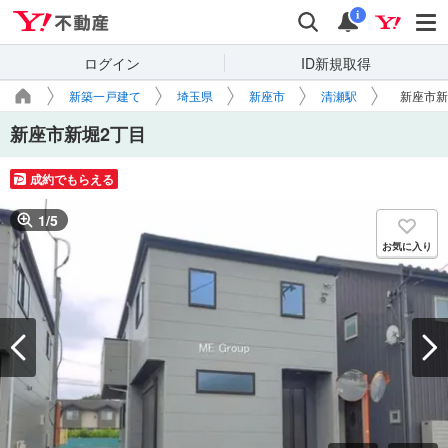
Yahoo!不動産
検索
通知
i
ログイン
ID新規取得
新築一戸建て
埼玉県
新座市
清瀬駅
新座市新
新座市新堀2丁目
成約でもらえる
1
/
5
お気に入り