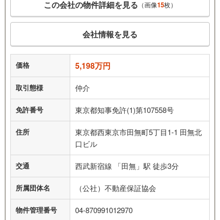
この会社の物件詳細を見る
（画像
15
枚）
会社情報を見る
価格
5,198万円
取引態様
仲介
免許番号
東京都知事免許(1)第107558号
住所
東京都西東京市田無町5丁目1-1 田無北
口ビル
交通
西武新宿線 「田無」駅 徒歩3分
所属団体名
（公社）不動産保証協会
物件管理番号
04-870991012970