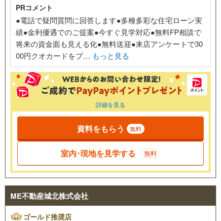
PRコメント
●電話で疑問質問に回答します●多種多彩な住宅ローン実
績●金利優遇でのご提案●今すぐ見学対応●無料FP相談で
将来の資金面も見える化●無料送迎●来店アンケートで30
00円クオカードをプ…
もっと見る
詳細を見る
資料をもらう
無料
室内･現地を見学する
無料
ME不動産城北株式会社
ゴールド推奨店