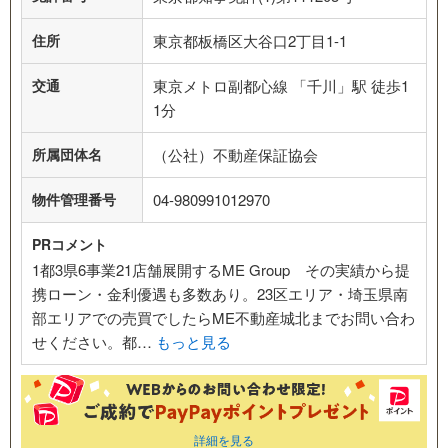
住所
東京都板橋区大谷口2丁目1-1
交通
東京メトロ副都心線 「千川」駅 徒歩1
1分
所属団体名
（公社）不動産保証協会
物件管理番号
04-980991012970
PRコメント
1都3県6事業21店舗展開するME Group その実績から提
携ローン・金利優遇も多数あり。23区エリア・埼玉県南
部エリアでの売買でしたらME不動産城北までお問い合わ
せください。都…
もっと見る
詳細を見る