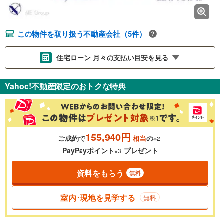
この物件を取り扱う不動産会社（5件）
住宅ローン 月々の支払い目安を見る
支払いの目安をシミュレーションすることができます。
Yahoo!不動産限定のおトクな特典
％
金利
155,940円
ご成約で
相当
の
※2
0.01%
14.99%
PayPayポイント
プレゼント
※3
資料をもらう
無料
返済期間
一般的には最長35年まで借り入れ可能です。多くの金融機関
室内･現地を見学する
無料
が完済時の年齢は80歳までを条件としています。
万円
頭金
閉じる