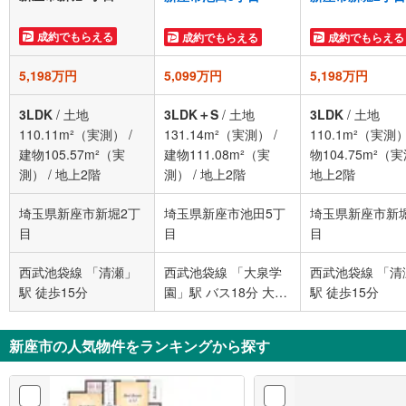
成約でもらえる
成約でもらえる
成約でもらえる
5,198万円
5,099万円
5,198万円
3LDK
/
土地
3LDK＋S
/
土地
3LDK
/
土地
110.11m²（実測）
/
131.14m²（実測）
/
110.1m²（実測
建物105.57m²（実
建物111.08m²（実
物104.75m²（
測）
/
地上2階
測）
/
地上2階
地上2階
埼玉県新座市新堀2丁
埼玉県新座市池田5丁
埼玉県新座市新
目
目
目
西武池袋線 「清瀬」
西武池袋線 「大泉学
西武池袋線 「清
駅 徒歩15分
園」駅 バス18分 大泉
駅 徒歩15分
学園町五丁目 バス停
下車 徒歩9分
新座市の人気物件をランキングから探す