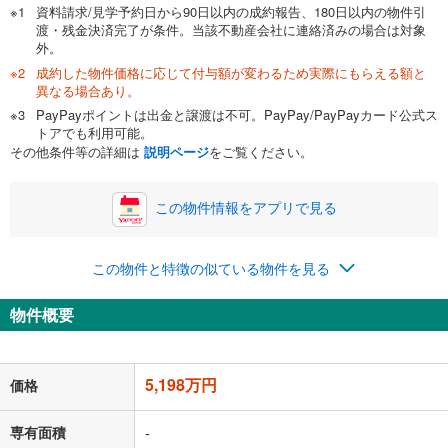
資料請求/見学予約日から90日以内の成約報告、180日以内の物件引
渡・残金決済完了が条件。当該不動産会社に連絡済みの場合は対象
外。
成約した物件価格に応じて付与額が変わるため実際にもらえる額と
0万円
5,198万円
異なる場合あり。
自己資金から住宅購入にかけられる金額を入力してくださ
PayPayポイントは出金と譲渡は不可。PayPay/PayPayカード公式ス
い。一般的には物件価格の2割までが目安です。
万円
トアでも利用可能。
ボーナス
閉じる
/回
その他条件等の詳細は
説明ページ
をご覧ください。
この物件情報をアプリで見る
0円
5,198万円
年2回払いを想定しています。毎月の返済額に加えて、ボー
この物件と特徴の似ている物件を見る
ナス時の増額分（1回分）を入力してください。
ボーナス払いの限度額は金融機関によって異なります。
物件概要
134,932
円
/月
月々の返済額
閉じる
「金利」については、ご利用を予定されている金融機関等にご確認の
5,198万円
価格
上、ご自身での入力をお願いいたします。初期設定で自動入力されてい
る値は、実際の金融機関等における貸出金利とは何ら関係がなく、実際
の金融機関等における貸出金利を何ら保証するものではありません。返
専有面積
-