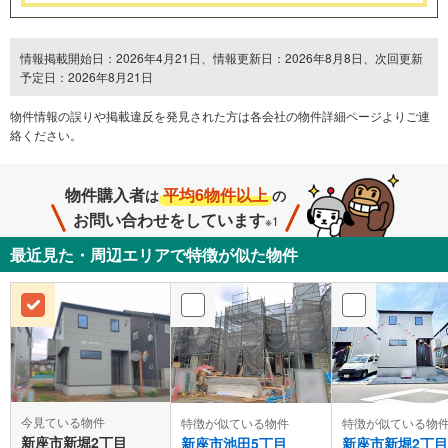
情報掲載開始日：2026年4月21日、情報更新日：2026年8月8日、次回更新
予定日：2026年8月21日
物件情報の誤りや掲載違反を発⾒された方は各会社の物件詳細ページよりご連
絡ください。
物件購入者
平均6物件以上
は
の
お問い合わせをしています
※1
最近見た・周辺エリアで特徴が似た物件
今見ている物件
特徴が似ている物件
特徴が似ている物
新座市新堀2丁目
新座市池田5丁目
新座市新堀2丁目