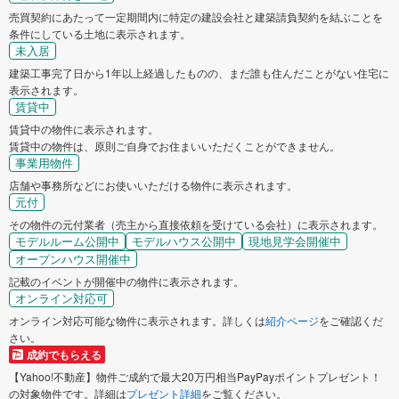
売買契約にあたって一定期間内に特定の建設会社と建築請負契約を結ぶことを
条件にしている土地に表示されます。
未入居
建築工事完了日から1年以上経過したものの、まだ誰も住んだことがない住宅に
表示されます。
賃貸中
賃貸中の物件に表示されます。
賃貸中の物件は、原則ご自身でお住まいいただくことができません。
事業用物件
店舗や事務所などにお使いいただける物件に表示されます。
元付
その物件の元付業者（売主から直接依頼を受けている会社）に表示されます。
モデルルーム公開中
モデルハウス公開中
現地見学会開催中
オープンハウス開催中
記載のイベントが開催中の物件に表示されます。
オンライン対応可
オンライン対応可能な物件に表示されます。詳しくは
紹介ページ
をご確認くだ
さい。
成約でもらえる
【Yahoo!不動産】物件ご成約で最大20万円相当PayPayポイントプレゼント！
の対象物件です。詳細は
プレゼント詳細
をご覧ください。