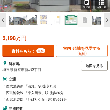
間取り
画像一覧
5,198万円
室内･現地を見学する
資料をもらう
無料
無料
所在地
地図を見る
埼玉県新座市新堀2丁目
交通
西武池袋線 「清瀬」駅 徒歩15分
西武池袋線 「東久留米」駅 徒歩20分
西武池袋線 「ひばりケ丘」駅 徒歩39分
完成時期