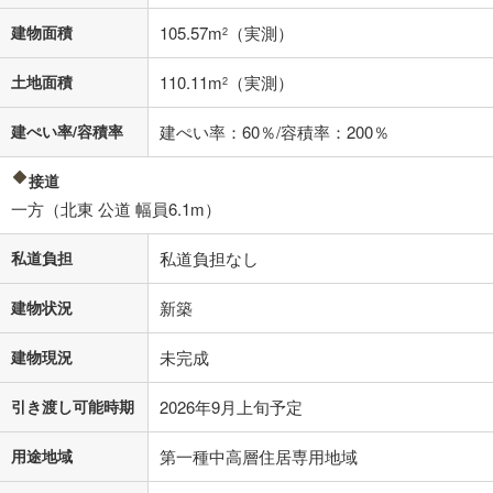
済方法「元利均等返済」にて算出しております。入力された金利を35年
適用した場合の計算結果を表示しています。
建物面積
105.57m
（実測）
2
その他月額費用や、初期費用がかかります。ご注意ください。実際にお
借り入れの際は各金融機関等に、必ずご自身でご確認をお願いいたしま
土地面積
110.11m
（実測）
2
す。
条件によってお借り入れができないことがあります。
建ぺい率/容積率
建ぺい率：60％/容積率：200％
不動産会社に購入相談をする
無料
接道
一方（北東 公道 幅員6.1m）
閉じる
私道負担
私道負担なし
建物状況
新築
建物現況
未完成
引き渡し可能時期
2026年9月上旬予定
用途地域
第一種中高層住居専用地域