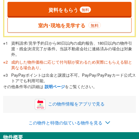
資料をもらう
無料
返済期間
一般的には最長35年まで借り入れ可能です。多くの金融機関
室内･現地を見学する
無料
が完済時の年齢は80歳までを条件としています。
万円
頭金
閉じる
資料請求/見学予約日から90日以内の成約報告、180日以内の物件引
渡・残金決済完了が条件。当該不動産会社に連絡済みの場合は対象
外。
成約した物件価格に応じて付与額が変わるため実際にもらえる額と
0万円
2,490万円
異なる場合あり。
自己資金から住宅購入にかけられる金額を入力してくださ
PayPayポイントは出金と譲渡は不可。PayPay/PayPayカード公式ス
い。一般的には物件価格の2割までが目安です。
万円
トアでも利用可能。
ボーナス
閉じる
/回
その他条件等の詳細は
説明ページ
をご覧ください。
この物件情報をアプリで見る
0円
2,490万円
年2回払いを想定しています。毎月の返済額に加えて、ボー
この物件と特徴の似ている物件を見る
ナス時の増額分（1回分）を入力してください。
ボーナス払いの限度額は金融機関によって異なります。
物件概要
64,636
円
/月
月々の返済額