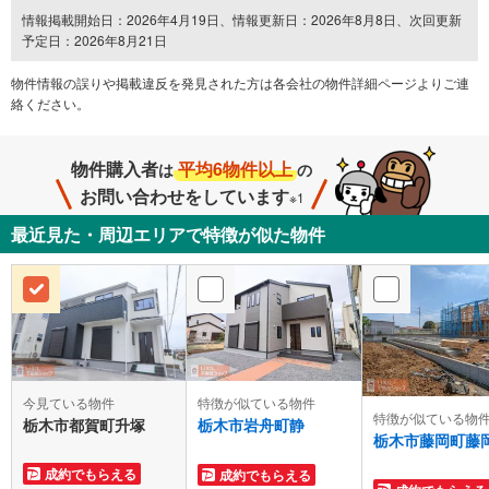
情報掲載開始日：2026年4月19日、情報更新日：2026年8月8日、次回更新
予定日：2026年8月21日
物件情報の誤りや掲載違反を発⾒された方は各会社の物件詳細ページよりご連
絡ください。
物件購入者
平均6物件以上
は
の
お問い合わせをしています
※1
最近見た・周辺エリアで特徴が似た物件
今見ている物件
特徴が似ている物件
特徴が似ている物
栃木市都賀町升塚
栃木市岩舟町静
栃木市藤岡町藤
成約でもらえる
成約でもらえる