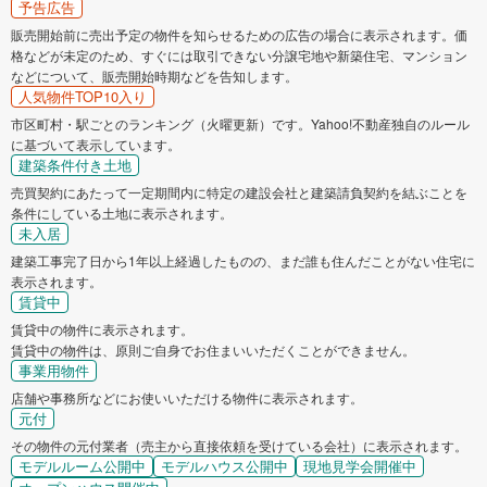
予告広告
販売開始前に売出予定の物件を知らせるための広告の場合に表示されます。価
格などが未定のため、すぐには取引できない分譲宅地や新築住宅、マンション
などについて、販売開始時期などを告知します。
人気物件TOP10入り
市区町村・駅ごとのランキング（火曜更新）です。Yahoo!不動産独自のルール
に基づいて表示しています。
建築条件付き土地
売買契約にあたって一定期間内に特定の建設会社と建築請負契約を結ぶことを
条件にしている土地に表示されます。
未入居
建築工事完了日から1年以上経過したものの、まだ誰も住んだことがない住宅に
表示されます。
賃貸中
賃貸中の物件に表示されます。
賃貸中の物件は、原則ご自身でお住まいいただくことができません。
事業用物件
店舗や事務所などにお使いいただける物件に表示されます。
元付
その物件の元付業者（売主から直接依頼を受けている会社）に表示されます。
モデルルーム公開中
モデルハウス公開中
現地見学会開催中