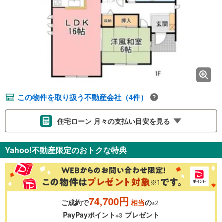
この物件を取り扱う不動産会社（4件）
住宅ローン 月々の支払い目安を見る
支払いの目安をシミュレーションすることができます。
Yahoo!不動産限定のおトクな特典
％
金利
74,700円
ご成約で
相当
の
※2
0.01%
14.99%
PayPayポイント
プレゼント
※3