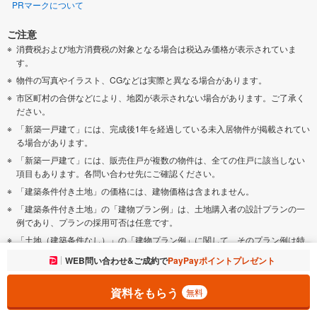
PRマークについて
ご注意
消費税および地方消費税の対象となる場合は税込み価格が表示されていま
す。
物件の写真やイラスト、CGなどは実際と異なる場合があります。
市区町村の合併などにより、地図が表示されない場合があります。ご了承く
ださい。
「新築一戸建て」には、完成後1年を経過している未入居物件が掲載されてい
る場合があります。
「新築一戸建て」には、販売住戸が複数の物件は、全ての住戸に該当しない
項目もあります。各問い合わせ先にご確認ください。
「建築条件付き土地」の価格には、建物価格は含まれません。
「建築条件付き土地」の「建物プラン例」は、土地購入者の設計プランの一
例であり、プランの採用可否は任意です。
「土地（建築条件なし）」の「建物プラン例」に関して、そのプラン例は特
定の建築請負会社によるもので、 当該建築請負会社以外で建てた場合、同様
お気に入りに追加しました。
WEB問い合わせ&ご成約で
PayPayポイントプレゼント
一覧を開く
のものが同価格で建てられるとは限りません。また、建築請負会社を特定す
るものではありません。
資料をもらう
無料
お客様が入力する個人情報を含むお問い合わせデータは、当該物件の取扱会
社に送信され、そこで管理されます。