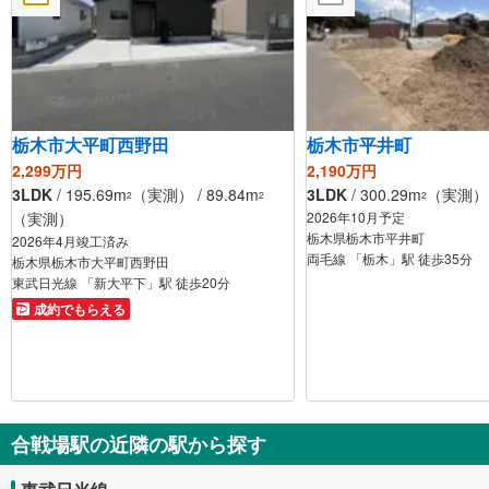
栃木市大平町西野田
栃木市平井町
2,299万円
2,190万円
3LDK
/ 195.69m
（実測） / 89.84m
3LDK
/ 300.29m
（実測） /
2
2
2
（実測）
2026年10月予定
栃木県栃木市平井町
2026年4月竣工済み
両毛線 「栃木」駅 徒歩35分
栃木県栃木市大平町西野田
東武日光線 「新大平下」駅 徒歩20分
成約でもらえる
合戦場駅の近隣の駅から探す