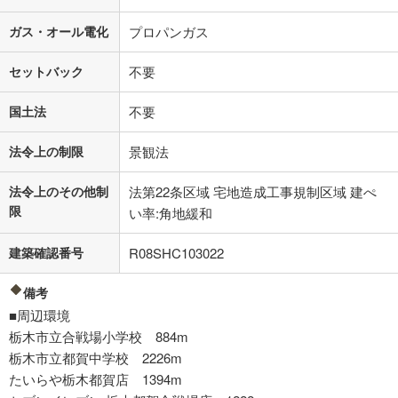
ガス・オール電化
プロパンガス
セットバック
不要
国土法
不要
法令上の制限
景観法
法令上のその他制
法第22条区域 宅地造成工事規制区域 建ぺ
限
い率:角地緩和
建築確認番号
R08SHC103022
備考
■周辺環境
栃木市立合戦場小学校 884m
栃木市立都賀中学校 2226m
たいらや栃木都賀店 1394m