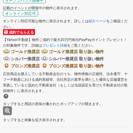
オープンハウス開催中
記載のイベントが開催中の物件に表示されます。
オンライン対応可
オンライン対応可能な物件に表示されます。詳しくは
紹介ページ
をご確認くだ
さい。
成約でもらえる
【Yahoo!不動産】物件ご成約で最大20万円相当PayPayポイントプレゼント！
の対象物件です。詳細は
プレゼント詳細
をご覧ください。
ゴールド推奨店
ゴールド推奨店 取り扱い物件
シルバー推奨店
シルバー推奨店 取り扱い物件
ブロンズ推奨店
ブロンズ推奨店 取り扱い物件
広告商品を購入している不動産会社のうち、物件情報の正確性、法令遵守、ヤ
フー不動産における成約実績等、当社所定の基準を満たした優良な店舗運営を
実践していると認めた不動産会社（もしくは当該認定を受けた不動産会社の取
扱物件）に表示されます。
タップすると用語の意味が書かれたポップアップが開きます。
タップすると画像を拡大表示されます。