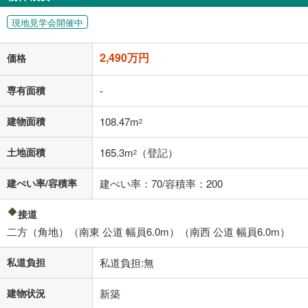
閉じる
現地見学会開催中
「金利」については、ご利用を予定されている金融機関等にご確認の
上、ご自身での入力をお願いいたします。初期設定で自動入力されてい
2,490万円
価格
る値は、実際の金融機関等における貸出金利とは何ら関係がなく、実際
の金融機関等における貸出金利を何ら保証するものではありません。返
済方法「元利均等返済」にて算出しております。入力された金利を35年
専有面積
-
適用した場合の計算結果を表示しています。
その他月額費用や、初期費用がかかります。ご注意ください。実際にお
建物面積
108.47m
2
借り入れの際は各金融機関等に、必ずご自身でご確認をお願いいたしま
す。
土地面積
165.3m
（登記）
条件によってお借り入れができないことがあります。
2
不動産会社に購入相談をする
建ぺい率/容積率
建ぺい率：70/容積率：200
無料
接道
閉じる
二方（角地）（南東 公道 幅員6.0m）（南西 公道 幅員6.0m）
私道負担
私道負担:無
建物状況
新築