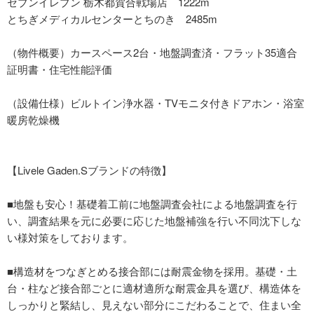
セブンイレブン 栃木都賀合戦場店 1222m
とちぎメディカルセンターとちのき 2485m
（物件概要）カースペース2台・地盤調査済・フラット35適合
証明書・住宅性能評価
（設備仕様）ビルトイン浄水器・TVモニタ付きドアホン・浴室
暖房乾燥機
【Livele Gaden.Sブランドの特徴】
■地盤も安心！基礎着工前に地盤調査会社による地盤調査を行
い、調査結果を元に必要に応じた地盤補強を行い不同沈下しな
い様対策をしております。
■構造材をつなぎとめる接合部には耐震金物を採用。基礎・土
台・柱など接合部ごとに適材適所な耐震金具を選び、構造体を
しっかりと緊結し、見えない部分にこだわることで、住まい全