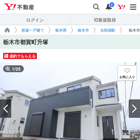
Yahoo!不動産
検索
通知
i
ログイン
ID新規取得
新築一戸建て
栃木県
栃木市
合戦場駅
栃木市
栃木市都賀町升塚
成約でもらえる
1
/
25
お気に入り