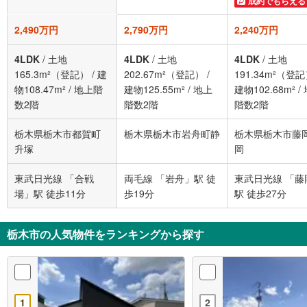
成約でもらえる
2,490万円
2,790万円
2,240万円
4LDK
/
土地
4LDK
/
土地
4LDK
/
土地
165.3m²（登記）
/
建
202.67m²（登記）
/
191.34m²（登
物108.47m²
/
地上階
建物125.55m²
/
地上
建物102.68m²
/
数2階
階数2階
階数2階
栃木県栃木市都賀町
栃木県栃木市岩舟町静
栃木県栃木市藤
升塚
岡
東武日光線 「合戦
両毛線 「岩舟」駅 徒
東武日光線 「藤
場」駅 徒歩11分
歩19分
駅 徒歩27分
栃木市の人気物件をランキングから探す
1
2