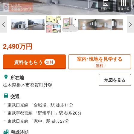
間取り
画像一覧
2,490万円
室内･現地を見学する
資料をもらう
無料
無料
所在地
地図を見る
栃木県栃木市都賀町升塚
交通
東武日光線 「合戦場」駅 徒歩11分
東武宇都宮線 「野州平川」駅 徒歩26分
東武日光線 「家中」駅 徒歩27分
完成時期