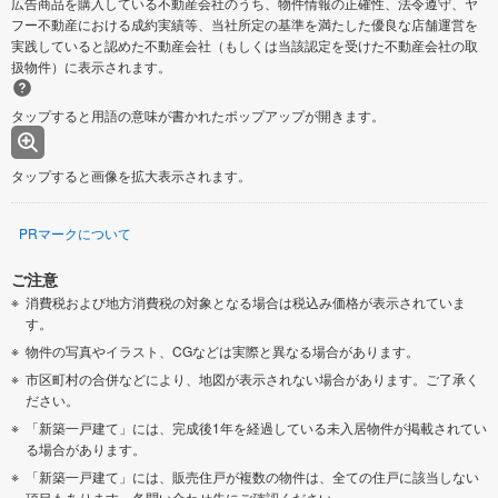
広告商品を購入している不動産会社のうち、物件情報の正確性、法令遵守、ヤ
フー不動産における成約実績等、当社所定の基準を満たした優良な店舗運営を
実践していると認めた不動産会社（もしくは当該認定を受けた不動産会社の取
扱物件）に表示されます。
タップすると用語の意味が書かれたポップアップが開きます。
タップすると画像を拡大表示されます。
PRマークについて
ご注意
消費税および地方消費税の対象となる場合は税込み価格が表示されていま
す。
物件の写真やイラスト、CGなどは実際と異なる場合があります。
市区町村の合併などにより、地図が表示されない場合があります。ご了承く
ださい。
「新築一戸建て」には、完成後1年を経過している未入居物件が掲載されてい
る場合があります。
「新築一戸建て」には、販売住戸が複数の物件は、全ての住戸に該当しない
項目もあります。各問い合わせ先にご確認ください。