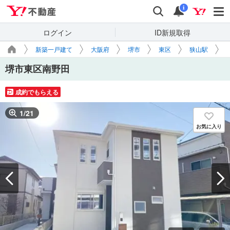
Yahoo!不動産
検索
通知
i
ログイン
ID新規取得
新築一戸建て
大阪府
堺市
東区
狭山駅
堺市東区南野田
成約でもらえる
1
/
21
お気に入り