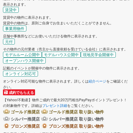
表示されます。
賃貸中
賃貸中の物件に表示されます。
賃貸中の物件は、原則ご自身でお住まいいただくことができません。
事業用物件
店舗や事務所などにお使いいただける物件に表示されます。
元付
その物件の元付業者（売主から直接依頼を受けている会社）に表示されます。
モデルルーム公開中
モデルハウス公開中
現地見学会開催中
オープンハウス開催中
記載のイベントが開催中の物件に表示されます。
オンライン対応可
オンライン対応可能な物件に表示されます。詳しくは
紹介ページ
をご確認くだ
さい。
成約でもらえる
【Yahoo!不動産】物件ご成約で最大20万円相当PayPayポイントプレゼント！
の対象物件です。詳細は
プレゼント詳細
をご覧ください。
ゴールド推奨店
ゴールド推奨店 取り扱い物件
シルバー推奨店
シルバー推奨店 取り扱い物件
ブロンズ推奨店
ブロンズ推奨店 取り扱い物件