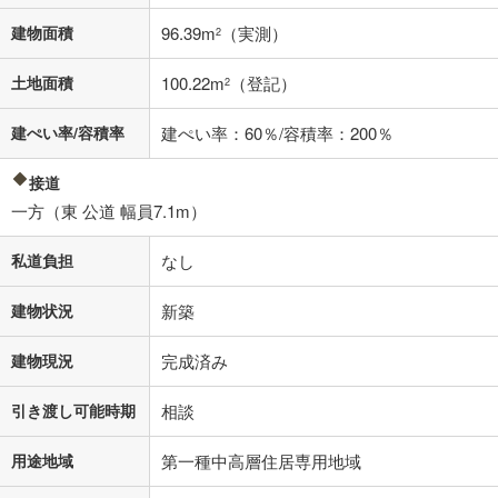
済方法「元利均等返済」にて算出しております。入力された金利を35年
適用した場合の計算結果を表示しています。
建物面積
96.39m
（実測）
2
その他月額費用や、初期費用がかかります。ご注意ください。実際にお
借り入れの際は各金融機関等に、必ずご自身でご確認をお願いいたしま
土地面積
100.22m
（登記）
2
す。
条件によってお借り入れができないことがあります。
建ぺい率/容積率
建ぺい率：60％/容積率：200％
不動産会社に購入相談をする
無料
接道
一方（東 公道 幅員7.1m）
閉じる
私道負担
なし
建物状況
新築
建物現況
完成済み
引き渡し可能時期
相談
用途地域
第一種中高層住居専用地域