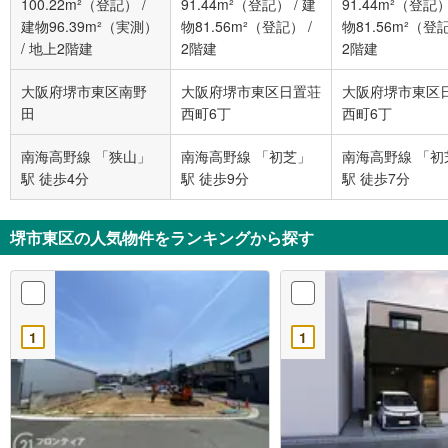
100.22m²（登記）
/
91.44m²（登記）
/
建
91.44m²（登記
建物96.39m²（実測）
物81.56m²（登記）
/
物81.56m²（登
/
地上2階建
2階建
2階建
大阪府堺市東区南野
大阪府堺市東区日置荘
大阪府堺市東区
田
西町6丁
西町6丁
南海高野線 「狭山」
南海高野線 「初芝」
南海高野線 「初
駅 徒歩4分
駅 徒歩9分
駅 徒歩7分
堺市東区の人気物件をランキングから探す
1
1