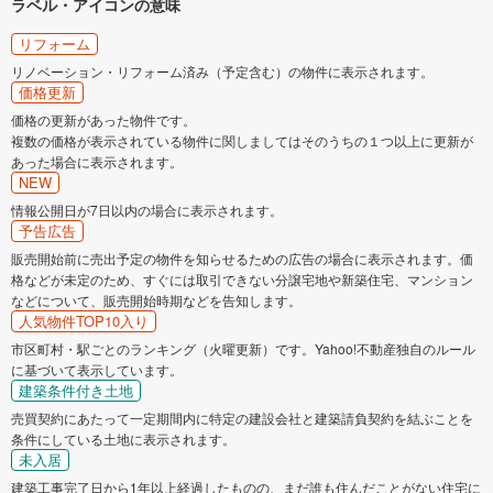
ラベル・アイコンの意味
リフォーム
リノベーション・リフォーム済み（予定含む）の物件に表示されます。
価格更新
価格の更新があった物件です。
複数の価格が表示されている物件に関しましてはそのうちの１つ以上に更新が
あった場合に表示されます。
NEW
情報公開日が7日以内の場合に表示されます。
予告広告
販売開始前に売出予定の物件を知らせるための広告の場合に表示されます。価
格などが未定のため、すぐには取引できない分譲宅地や新築住宅、マンション
などについて、販売開始時期などを告知します。
人気物件TOP10入り
市区町村・駅ごとのランキング（火曜更新）です。Yahoo!不動産独自のルール
に基づいて表示しています。
建築条件付き土地
売買契約にあたって一定期間内に特定の建設会社と建築請負契約を結ぶことを
条件にしている土地に表示されます。
未入居
建築工事完了日から1年以上経過したものの、まだ誰も住んだことがない住宅に