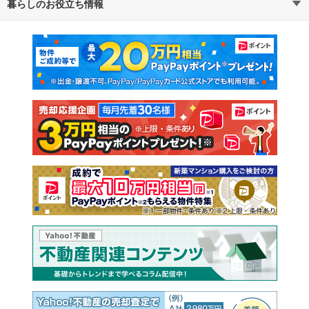
暮らしのお役立ち情報
不動産・住宅
賃貸住宅
通勤・通学時間から探す
地図から探す
マンションカタログ
教えて！住まいの先生
新築マンション
中古マンション
新築一戸建て
中古一戸建て
注文住宅
土地
売却査定