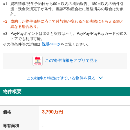
資料請求/見学予約日から90日以内の成約報告、180日以内の物件引
渡・残金決済完了が条件。当該不動産会社に連絡済みの場合は対象
外。
成約した物件価格に応じて付与額が変わるため実際にもらえる額と
0万円
3,790万円
異なる場合あり。
自己資金から住宅購入にかけられる金額を入力してくださ
PayPayポイントは出金と譲渡は不可。PayPay/PayPayカード公式ス
い。一般的には物件価格の2割までが目安です。
万円
トアでも利用可能。
ボーナス
閉じる
/回
その他条件等の詳細は
説明ページ
をご覧ください。
この物件情報をアプリで見る
0円
3,790万円
年2回払いを想定しています。毎月の返済額に加えて、ボー
この物件と特徴の似ている物件を見る
ナス時の増額分（1回分）を入力してください。
ボーナス払いの限度額は金融機関によって異なります。
物件概要
98,382
円
/月
月々の返済額
閉じる
「金利」については、ご利用を予定されている金融機関等にご確認の
3,790万円
価格
上、ご自身での入力をお願いいたします。初期設定で自動入力されてい
る値は、実際の金融機関等における貸出金利とは何ら関係がなく、実際
の金融機関等における貸出金利を何ら保証するものではありません。返
専有面積
-