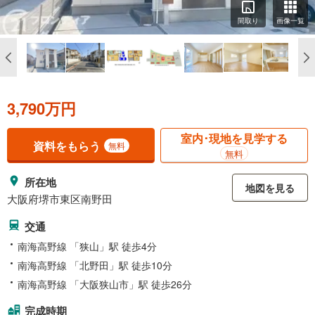
間取り
画像一覧
3,790万円
室内･現地を見学する
資料をもらう
無料
無料
所在地
地図を見る
大阪府堺市東区南野田
交通
南海高野線 「狭山」駅 徒歩4分
南海高野線 「北野田」駅 徒歩10分
南海高野線 「大阪狭山市」駅 徒歩26分
完成時期