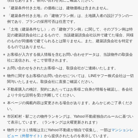
「建築条件付き土地」の価格には、建物価格は含まれません。
「建築条件付き土地」の「建物プラン例」は、土地購入者の設計プランの一
例であり、プランの採用可否は任意です。
「土地（建築条件なし）」の「建物プラン例」に関して、そのプラン例は特
定の建築請負会社によるもので、 当該建築請負会社以外で建てた場合、同様
のものが同価格で建てられるとは限りません。また、建築請負会社を特定す
るものではありません。
お客様が入力する個人情報を含むお問い合わせデータは、当該物件の取扱会
社に送信され、そこで管理されます。
お問い合わせをされたお客様へは、取扱会社がご連絡いたします。
物件に関するお客様のお問い合わせについては、LINEヤフー株式会社は一切
関与いたしません。取扱会社に直接ご確認ください。
不動産購入の検討、契約にあたってはお客様ご自身が情報を確認し、各会社
より十分な説明を受け判断してください。
本ページの掲載内容は変更される場合があります。あらかじめご了承くださ
い。
市区町村・駅ごとの物件ランキングは、Yahoo!不動産独自のルールに基づい
て表示しています。（ランキングは火曜更新されます）
物件クチコミ情報は主にYahoo!不動産が独自で収集し、一部は
マンションレ
ビュー（外部サイト）
から提供されたものを表示しています。