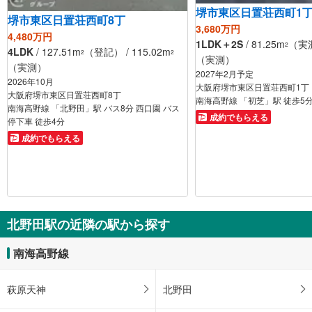
堺市東区日置荘西町1
堺市東区日置荘西町8丁
3,680万円
4,480万円
1LDK＋2S
/ 81.25m
（実測
2
4LDK
/ 127.51m
（登記） / 115.02m
2
2
（実測）
（実測）
2027年2月予定
2026年10月
大阪府堺市東区日置荘西町1丁
大阪府堺市東区日置荘西町8丁
南海高野線 「初芝」駅 徒歩5
南海高野線 「北野田」駅 バス8分 西口園 バス
成約でもらえる
停下車 徒歩4分
成約でもらえる
北野田駅の近隣の駅から探す
南海高野線
萩原天神
北野田