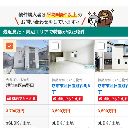
物件購入者
平均6物件以上
は
の
お問い合わせをしています
※1
最近見た・周辺エリアで特徴が似た物件
今見ている物件
特徴が似ている物件
特徴が似ている物
堺市東区南野田
堺市東区日置荘西町6
堺市東区日置荘
丁
丁
成約でもらえる
成約でもらえる
成約でもらえる
3,790万円
3,590万円
3,590万円
3SLDK
/
土地
3LDK
/
土地
3LDK
/
土地