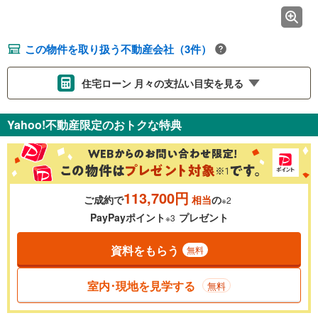
この物件を取り扱う不動産会社（3件）
住宅ローン 月々の支払い目安を見る
支払いの目安をシミュレーションすることができます。
Yahoo!不動産限定のおトクな特典
％
金利
113,700円
ご成約で
相当
の
※2
0.01%
14.99%
PayPayポイント
プレゼント
※3
資料をもらう
無料
返済期間
一般的には最長35年まで借り入れ可能です。多くの金融機関
室内･現地を見学する
無料
が完済時の年齢は80歳までを条件としています。
万円
頭金
閉じる