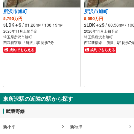
所沢市旭町
所沢市旭町
5,790万円
5,590万円
3LDK＋S
/ 81.28m
/ 108.19m
2LDK＋2S
/ 60.56m
/ 10
2
2
2
2026年11月上旬予定
2026年11月上旬予定
埼玉県所沢市旭町
埼玉県所沢市旭町
西武新宿線 「所沢」駅 徒歩7分
西武新宿線 「所沢」駅 徒歩7
成約でもらえる
成約でもらえる
東所沢駅の近隣の駅から探す
武蔵野線
新小平
新秋津