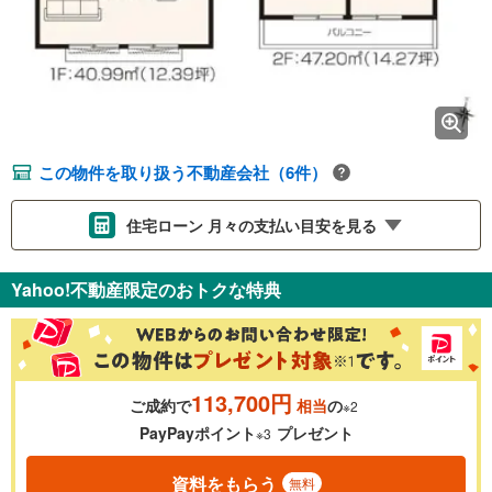
この物件を取り扱う不動産会社（6件）
住宅ローン 月々の支払い目安を見る
支払いの目安をシミュレーションすることができます。
Yahoo!不動産限定のおトクな特典
％
金利
113,700円
ご成約で
相当
の
※2
0.01%
14.99%
PayPayポイント
プレゼント
※3
資料をもらう
無料
返済期間