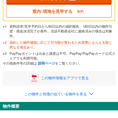
一般的には最長35年まで借り入れ可能です。多くの金融機関
室内･現地を見学する
無料
が完済時の年齢は80歳までを条件としています。
万円
頭金
閉じる
資料請求/見学予約日から90日以内の成約報告、180日以内の物件引
渡・残金決済完了が条件。当該不動産会社に連絡済みの場合は対象
外。
成約した物件価格に応じて付与額が変わるため実際にもらえる額と
0万円
3,990万円
異なる場合あり。
自己資金から住宅購入にかけられる金額を入力してくださ
PayPayポイントは出金と譲渡は不可。PayPay/PayPayカード公式ス
い。一般的には物件価格の2割までが目安です。
万円
トアでも利用可能。
ボーナス
閉じる
/回
その他条件等の詳細は
説明ページ
をご覧ください。
この物件情報をアプリで見る
0円
3,990万円
年2回払いを想定しています。毎月の返済額に加えて、ボー
この物件と特徴の似ている物件を見る
ナス時の増額分（1回分）を入力してください。
ボーナス払いの限度額は金融機関によって異なります。
物件概要
103,574
円
/月
月々の返済額
閉じる