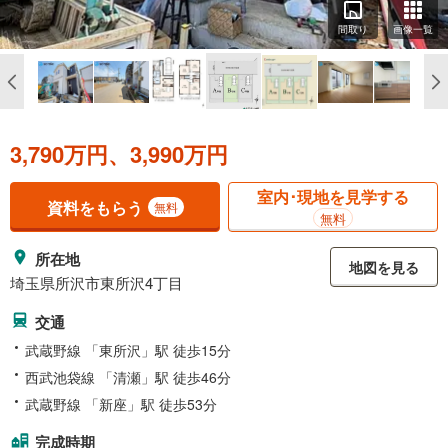
間取り
画像一覧
3,790万円、3,990万円
室内･現地を見学する
資料をもらう
無料
無料
所在地
地図を見る
埼玉県所沢市東所沢4丁目
交通
武蔵野線 「東所沢」駅 徒歩15分
西武池袋線 「清瀬」駅 徒歩46分
武蔵野線 「新座」駅 徒歩53分
完成時期