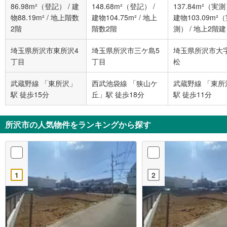
86.98m²（登記）
/
建
148.68m²（登記）
/
137.84m²（実
物88.19m²
/
地上階数
建物104.75m²
/
地上
建物103.09m²
2階
階数2階
測）
/
地上2階建
埼玉県所沢市東所沢4
埼玉県所沢市三ケ島5
埼玉県所沢市大
丁目
丁目
松
武蔵野線 「東所沢」
西武池袋線 「狭山ケ
武蔵野線 「東所
駅 徒歩15分
丘」駅 徒歩18分
駅 徒歩11分
所沢市の人気物件をランキングから探す
1
2