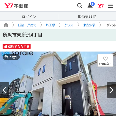
Yahoo!不動産
検索
通知
i
ログイン
ID新規取得
新築一戸建て
埼玉県
所沢市
東所沢駅
所沢市
所沢市東所沢4丁目
成約でもらえる
1
/
21
お気に入り