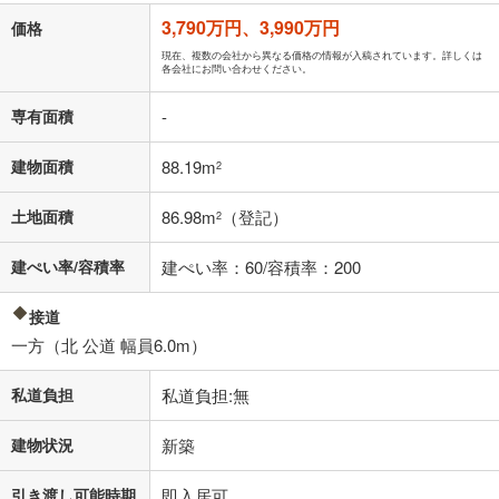
「金利」については、ご利用を予定されている金融機関等にご確認の
3,790万円、3,990万円
価格
上、ご自身での入力をお願いいたします。初期設定で自動入力されてい
る値は、実際の金融機関等における貸出金利とは何ら関係がなく、実際
現在、複数の会社から異なる価格の情報が入稿されています。詳しくは
各会社にお問い合わせください。
の金融機関等における貸出金利を何ら保証するものではありません。返
済方法「元利均等返済」にて算出しております。入力された金利を35年
専有面積
-
適用した場合の計算結果を表示しています。
その他月額費用や、初期費用がかかります。ご注意ください。実際にお
借り入れの際は各金融機関等に、必ずご自身でご確認をお願いいたしま
建物面積
88.19m
2
す。
条件によってお借り入れができないことがあります。
土地面積
86.98m
（登記）
2
不動産会社に購入相談をする
無料
建ぺい率/容積率
建ぺい率：60/容積率：200
接道
閉じる
一方（北 公道 幅員6.0m）
私道負担
私道負担:無
建物状況
新築
引き渡し可能時期
即入居可