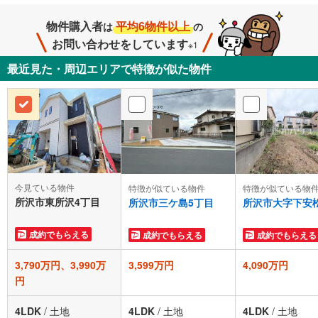
物件購入者
平均6物件以上
は
の
お問い合わせをしています
※1
最近見た・周辺エリアで特徴が似た物件
今見ている物件
特徴が似ている物件
特徴が似ている物
所沢市東所沢4丁目
所沢市三ケ島5丁目
所沢市大字下安
成約でもらえる
成約でもらえる
成約でもらえる
3,790万円、3,990万
3,599万円
4,090万円
円
4LDK
/
土地
4LDK
/
土地
4LDK
/
土地