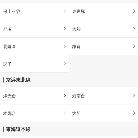
保土ケ谷
東戸塚
戸塚
大船
北鎌倉
鎌倉
逗子
京浜東北線
洋光台
港南台
本郷台
大船
東海道本線