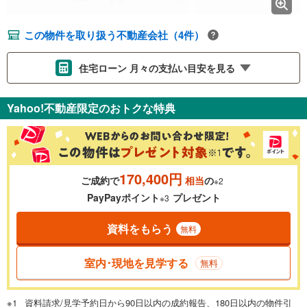
この物件を取り扱う不動産会社（4件）
住宅ローン 月々の支払い目安を見る
支払いの目安をシミュレーションすることができます。
Yahoo!不動産限定のおトクな特典
％
金利
170,400円
ご成約で
相当
の
※2
0.01%
14.99%
PayPayポイント
プレゼント
※3
資料をもらう
無料
返済期間
一般的には最長35年まで借り入れ可能です。多くの金融機関
室内･現地を見学する
無料
が完済時の年齢は80歳までを条件としています。
万円
頭金
閉じる
資料請求/見学予約日から90日以内の成約報告、180日以内の物件引