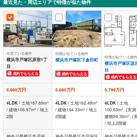
最近見た・周辺エリアで特徴が似た物件
今見ている物件
特徴が似ている物件
特徴が似ている物
横浜市戸塚区原宿1丁
横浜市戸塚区下倉田町
横浜市戸塚区汲
目
目
成約でもらえる
成約でもらえる
成約でもらえる
5,680万円
5,680万円
5,798万円
4LDK
/
土地187.89m²
4LDK
/
土地162.48m²
4LDK
/
土地
/
建物106.97m²
/
地上
/
建物104.33m²
/
地上
100.63m²（実
2階
2階建
建物99.36m²（
/
地上2階建
神奈川県横浜市戸塚
神奈川県横浜市戸塚区
神奈川県横浜市