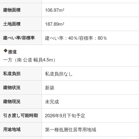
適用した場合の計算結果を表示しています。
その他月額費用や、初期費用がかかります。ご注意ください。実際にお
建物面積
106.97m
2
借り入れの際は各金融機関等に、必ずご自身でご確認をお願いいたしま
す。
土地面積
187.89m
条件によってお借り入れができないことがあります。
2
不動産会社に購入相談をする
建ぺい率/容積率
建ぺい率：40％/容積率：80％
無料
接道
閉じる
一方（南 公道 幅員4.5m）
私道負担
私道負担なし
建物状況
新築
建物現況
未完成
引き渡し可能時期
2026年9月下旬予定
用途地域
第一種低層住居専用地域