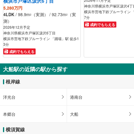
横浜市戸塚区汲沢6丁目
2026年11月予定
神奈川県横浜市戸塚区汲沢4丁
5,280万円
横浜市営地下鉄ブルーライン 「
4LDK
/ 98.9m
（実測） / 92.73m
（実
2
2
7分
測）
成約でもらえる
2026年12月予定
神奈川県横浜市戸塚区汲沢6丁目
横浜市営地下鉄ブルーライン 「踊場」駅 徒歩1
3分
成約でもらえる
大船駅の近隣の駅から探す
根岸線
洋光台
港南台
本郷台
大船
横須賀線