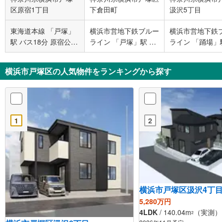
区原宿1丁目
下倉田町
汲沢5丁目
東海道本線 「戸塚」
横浜市営地下鉄ブルー
横浜市営地下鉄
駅 バス18分 原宿公園
ライン 「戸塚」駅 バ
ライン 「踊場」
バス停下車 徒歩1分
ス5分 下倉田 バス停
歩12分
下車 徒歩6分
横浜市戸塚区の人気物件をランキングから探す
1
2
横浜市戸塚区汲沢4丁
5,280万円
4LDK
/ 140.04m
（実測） /
2