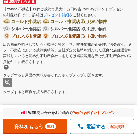
成約でもらえる
【Yahoo!不動産】物件ご成約で最大20万円相当PayPayポイントプレゼント！
の対象物件です。詳細は
プレゼント詳細
をご覧ください。
ゴールド推奨店
ゴールド推奨店 取り扱い物件
シルバー推奨店
シルバー推奨店 取り扱い物件
ブロンズ推奨店
ブロンズ推奨店 取り扱い物件
広告商品を購入している不動産会社のうち、物件情報の正確性、法令遵守、ヤ
フー不動産における成約実績等、当社所定の基準を満たした優良な店舗運営を
実践していると認めた不動産会社（もしくは当該認定を受けた不動産会社の取
扱物件）に表示されます。
タップすると用語の意味が書かれたポップアップが開きます。
タップすると画像を拡大表示されます。
PRマークについて
お気に入りに追加しました。
WEB問い合わせ&ご成約で
PayPayポイントプレゼント
一覧を開く
ご注意
資料をもらう
電話する
通話無料
無料
消費税および地方消費税の対象となる場合は税込み価格が表示されていま
す。