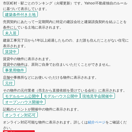
市区町村・駅ごとのランキング（火曜更新）です。Yahoo!不動産独自のルール
に基づいて表示しています。
建築条件付き土地
売買契約にあたって一定期間内に特定の建設会社と建築請負契約を結ぶことを
条件にしている土地に表示されます。
未入居
建築工事完了日から1年以上経過したものの、まだ誰も住んだことがない住宅に
表示されます。
賃貸中
賃貸中の物件に表示されます。
賃貸中の物件は、原則ご自身でお住まいいただくことができません。
事業用物件
店舗や事務所などにお使いいただける物件に表示されます。
元付
その物件の元付業者（売主から直接依頼を受けている会社）に表示されます。
モデルルーム公開中
モデルハウス公開中
現地見学会開催中
オープンハウス開催中
記載のイベントが開催中の物件に表示されます。
オンライン対応可
オンライン対応可能な物件に表示されます。詳しくは
紹介ページ
をご確認くだ
さい。