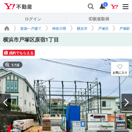
Yahoo!不動産
検索
通知
i
ログイン
ID新規取得
新築一戸建て
神奈川県
横浜市
戸塚区
戸塚駅
横浜市戸塚区原宿1丁目
成約でもらえる
1
/
16
お気に入り