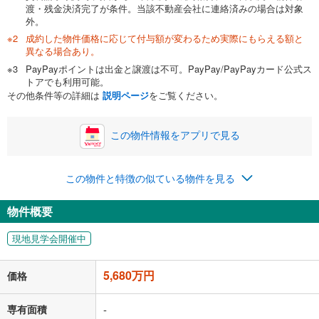
渡・残金決済完了が条件。当該不動産会社に連絡済みの場合は対象
外。
成約した物件価格に応じて付与額が変わるため実際にもらえる額と
0万円
5,680万円
異なる場合あり。
自己資金から住宅購入にかけられる金額を入力してくださ
PayPayポイントは出金と譲渡は不可。PayPay/PayPayカード公式ス
い。一般的には物件価格の2割までが目安です。
万円
トアでも利用可能。
ボーナス
閉じる
/回
その他条件等の詳細は
説明ページ
をご覧ください。
この物件情報をアプリで見る
0円
5,680万円
年2回払いを想定しています。毎月の返済額に加えて、ボー
この物件と特徴の似ている物件を見る
ナス時の増額分（1回分）を入力してください。
ボーナス払いの限度額は金融機関によって異なります。
物件概要
147,444
円
/月
月々の返済額
閉じる
現地見学会開催中
「金利」については、ご利用を予定されている金融機関等にご確認の
上、ご自身での入力をお願いいたします。初期設定で自動入力されてい
5,680万円
価格
る値は、実際の金融機関等における貸出金利とは何ら関係がなく、実際
の金融機関等における貸出金利を何ら保証するものではありません。返
済方法「元利均等返済」にて算出しております。入力された金利を35年
専有面積
-