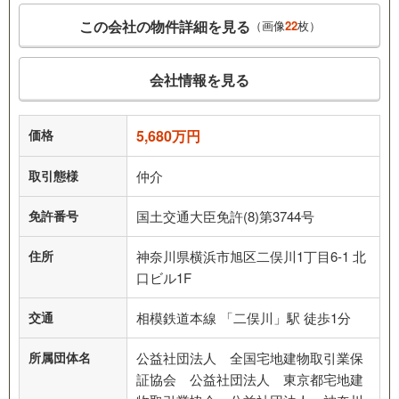
この会社の物件詳細を見る
（画像
22
枚）
会社情報を見る
価格
5,680万円
取引態様
仲介
免許番号
国土交通大臣免許(8)第3744号
住所
神奈川県横浜市旭区二俣川1丁目6-1 北
口ビル1F
交通
相模鉄道本線 「二俣川」駅 徒歩1分
所属団体名
公益社団法人 全国宅地建物取引業保
証協会 公益社団法人 東京都宅地建