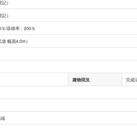
登記）
登記）
％/容積率：200％
道 幅員4.0m）
建物現況
完成
地域
）