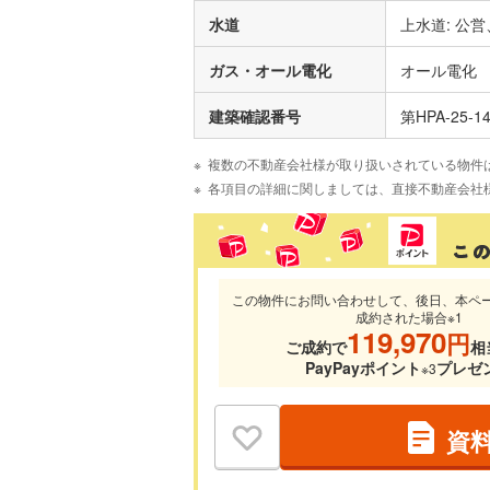
水道
上水道: 公営
ガス・オール電化
オール電化
建築確認番号
第HPA-25-1
複数の不動産会社様が取り扱いされている物件
各項目の詳細に関しましては、直接不動産会社
この物件にお問い合わせして、後日、本ペ
成約された場合※1
119,970
円
ご成約で
相
PayPayポイント
プレゼ
※3
資