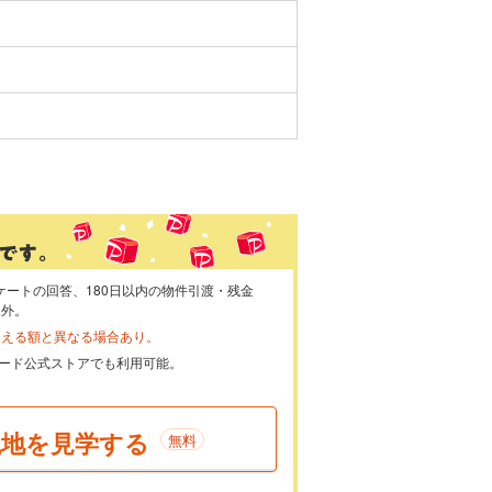
ケートの回答、180日以内の物件引渡・残金
象外。
らえる額と異なる場合あり。
ayカード公式ストアでも利用可能。
現地を見学する
無料