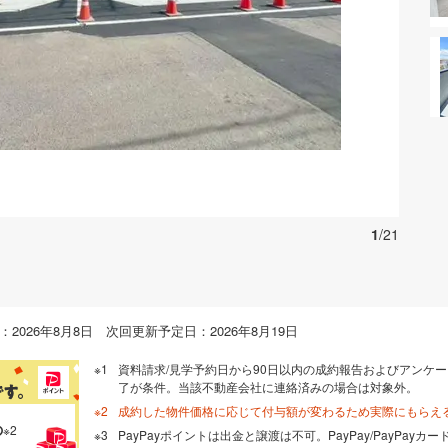
お気に入りに追加する
1
/21
2026年8月8日 次回更新予定日：2026年8月19日
資料請求/見学予約日から90日以内の成約報告およびアンケー
了が条件。当該不動産会社に連絡済みの場合は対象外。
成約した物件価格に応じて付与額が変わるため実際にもらえ
の
※2
PayPayポイントは出金と譲渡は不可。PayPay/PayPay