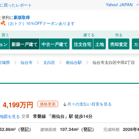
Yahoo! JAPAN
際に買ったレポート
と便利に
新規取得
［おトク］10％OFFクーポンあります
買う
建てる
売る
ョン
新築一戸建て
中古一戸建て
注文住宅
土地
売却査定
カ
宮城県
仙台市
太白区
南仙台駅
仙台市太白区中田2丁目
目
、4,199万円
価格更新
月々の支払い目安を見る
交通
常磐線 「南仙台」駅 徒歩14分
地図を見る
52.86m
（登記）
107.34m
（登記）
2026年
建物面積
完成時期
2
2