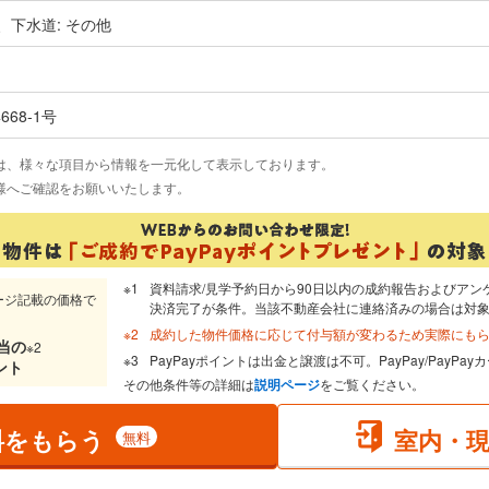
、下水道: その他
4668-1号
は、様々な項目から情報を一元化して表示しております。
様へご確認をお願いいたします。
資料請求/見学予約日から90日以内の成約報告およびアン
ージ記載の価格で
決済完了が条件。当該不動産会社に連絡済みの場合は対
成約した物件価格に応じて付与額が変わるため実際にも
当
の
※2
PayPayポイントは出金と譲渡は不可。PayPay/PayP
ント
その他条件等の詳細は
説明ページ
をご覧ください。
料をもらう
室内・
無料