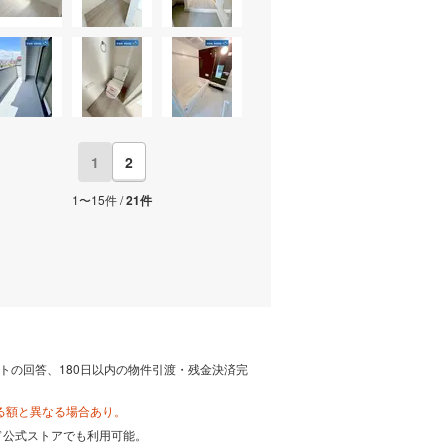
1
2
1〜15件 /
21件
トの回答、180日以内の物件引渡・残金決済完
る額と異なる場合あり。
カード公式ストアでも利用可能。