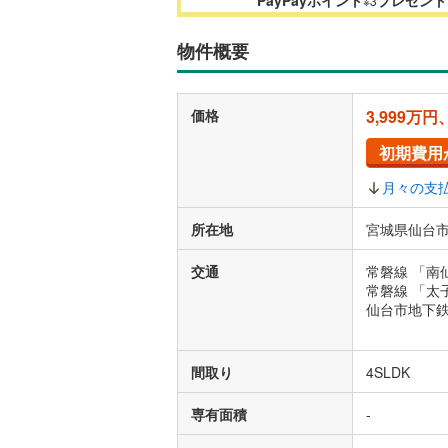
※3
物件概要
価格
3,999万円
初期費用
月々の支
所在地
宮城県仙台市
交通
常磐線 「南
常磐線 「太
仙台市地下鉄
間取り
4SLDK
専有面積
-