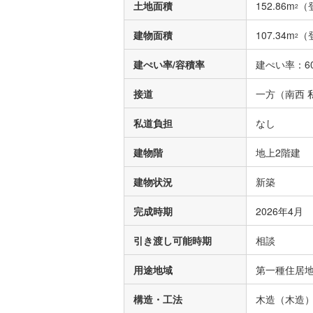
土地面積
152.86m
（
2
建物面積
107.34m
（
2
建ぺい率/容積率
建ぺい率：60
接道
一方（南西 私
私道負担
なし
建物階
地上2階建
建物状況
新築
完成時期
2026年4月
引き渡し可能時期
相談
用途地域
第一種住居
構造・工法
木造（木造