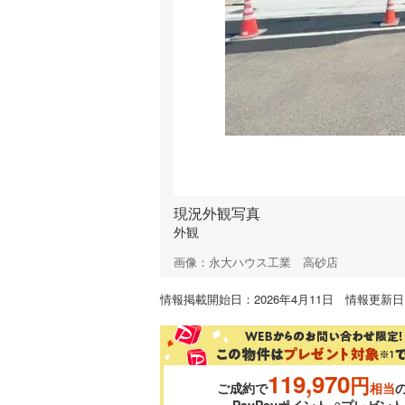
現況外観写真
外観
画像：永大ハウス工業 高砂店
情報掲載開始日：2026年4月11日 情報更新日：
119,970
円
ご成約で
相当
PayPayポイント
プレゼント