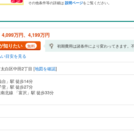
その他条件等の詳細は
説明ページ
をご覧ください。
、4,099万円、4,199万円
が知りたい
無料
初期費用は諸条件により変わってきます。
払い目安を見る
太白区中田2丁目 [
地図を確認
]
仙台」駅 徒歩14分
子堂」駅 徒歩27分
南北線 「富沢」駅 徒歩33分