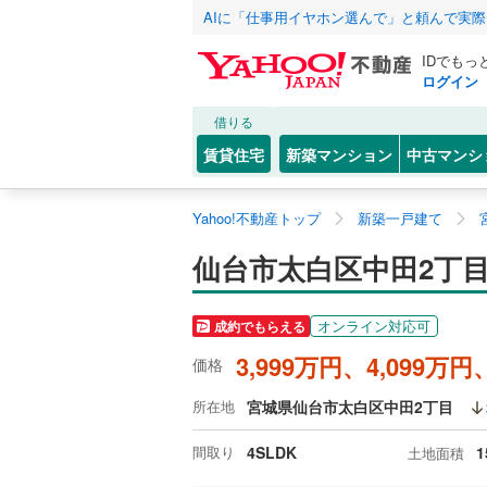
AIに「仕事用イヤホン選んで」と頼んで実
IDでもっ
ログイン
借りる
賃貸住宅
新築マンション
中古マンシ
Yahoo!不動産トップ
新築一戸建て
仙台市太白区中田2丁
オンライン対応可
成約でもらえる
3,999万円、4,099万円
価格
所在地
宮城県仙台市太白区中田2丁目
間取り
4SLDK
1
土地面積