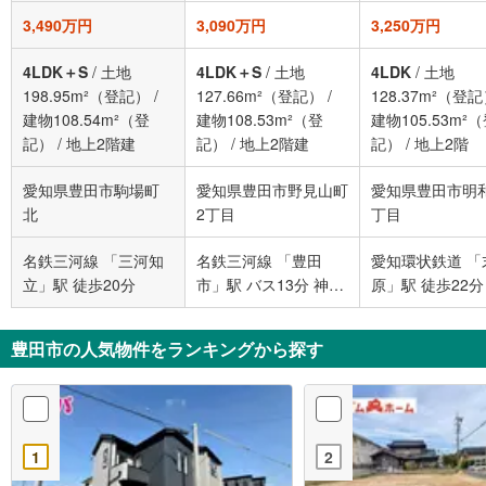
3,490万円
3,090万円
3,250万円
4LDK＋S
/
土地
4LDK＋S
/
土地
4LDK
/
土地
198.95m²（登記）
/
127.66m²（登記）
/
128.37m²（登
建物108.54m²（登
建物108.53m²（登
建物105.53m²
記）
/
地上2階建
記）
/
地上2階建
記）
/
地上2階
愛知県豊田市駒場町
愛知県豊田市野見山町
愛知県豊田市明
北
2丁目
丁目
名鉄三河線 「三河知
名鉄三河線 「豊田
愛知環状鉄道 「
立」駅 徒歩20分
市」駅 バス13分 神池
原」駅 徒歩22分
町 バス停下車 徒歩6
分
豊田市の人気物件をランキングから探す
1
2