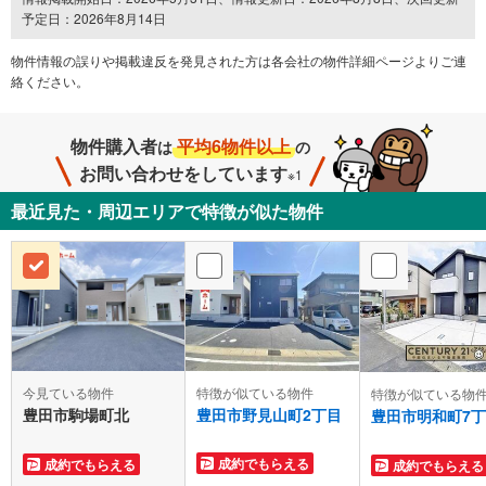
予定日：2026年8月14日
物件情報の誤りや掲載違反を発⾒された方は各会社の物件詳細ページよりご連
絡ください。
物件購入者
平均6物件以上
は
の
お問い合わせをしています
※1
最近見た・周辺エリアで特徴が似た物件
特徴が似ている物件
今見ている物件
特徴が似ている物
豊田市野見山町2丁目
豊田市駒場町北
豊田市明和町7
成約でもらえる
成約でもらえる
成約でもらえる