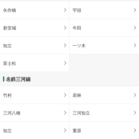
矢作橋
宇頭
新安城
牛田
知立
一ツ木
富士松
名鉄三河線
竹村
若林
三河八橋
三河知立
知立
重原