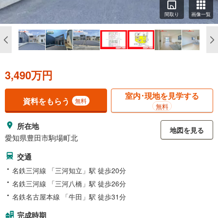
間取り
画像一覧
3,490万円
室内･現地を見学する
資料をもらう
無料
無料
所在地
地図を見る
愛知県豊田市駒場町北
交通
名鉄三河線 「三河知立」駅 徒歩20分
名鉄三河線 「三河八橋」駅 徒歩26分
名鉄名古屋本線 「牛田」駅 徒歩31分
完成時期