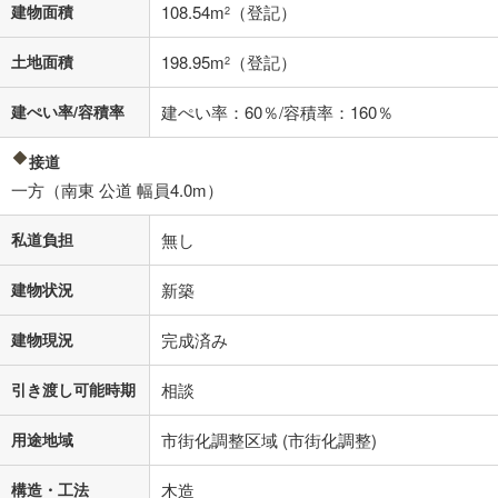
適用した場合の計算結果を表示しています。
建物面積
108.54m
（登記）
2
その他月額費用や、初期費用がかかります。ご注意ください。実際にお
借り入れの際は各金融機関等に、必ずご自身でご確認をお願いいたしま
土地面積
198.95m
（登記）
2
す。
条件によってお借り入れができないことがあります。
建ぺい率/容積率
建ぺい率：60％/容積率：160％
不動産会社に購入相談をする
無料
接道
一方（南東 公道 幅員4.0m）
閉じる
私道負担
無し
建物状況
新築
建物現況
完成済み
引き渡し可能時期
相談
用途地域
市街化調整区域 (市街化調整)
構造・工法
木造