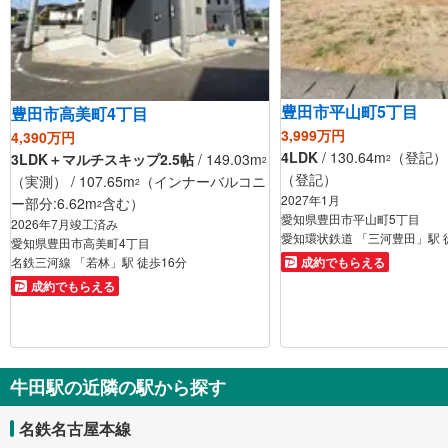
豊田市平山町5丁目
豊田市高美町4丁目
3,999万円
4,390万円
4LDK
/ 130.64m
（登記） /
3LDK＋マルチスキップ2.5帖
/ 149.03m
2
2
（登記）
（実測） / 107.65m
（インナーバルコニ
2
2027年1月
ー部分:6.62m
含む）
2
愛知県豊田市平山町5丁目
2026年7月竣工済み
愛知環状鉄道 「三河豊田」駅 
愛知県豊田市高美町4丁目
名鉄三河線 「若林」駅 徒歩16分
成約でもらえる
成約でもらえる
牛田駅の近隣の駅から探す
名鉄名古屋本線