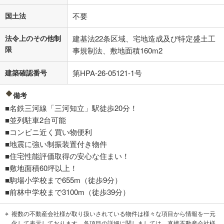
国土法
不要
法令上のその他制
建基法22条区域、宅地造成及び特定盛土工
限
事規制法、敷地面積160m2
建築確認番号
第HPA-26-05121-1号
備考
■名鉄三河線「三河知立」駅徒歩20分！
■並列駐車2台可能
■コンビニ近く買い物便利
■地震に強い制振装置付き物件
■住宅性能評価取得の安心な住まい！
■敷地面積60坪以上！
■駒場小学校まで655m（徒歩9分）
■前林中学校まで3100m（徒歩39分）
複数の不動産会社様が取り扱いされている物件は様々な項目から情報を一元
化して表示しております。各項目の詳細に関しましては、直接不動産会社様