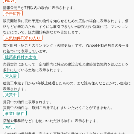
NEW
情報公開日が7日以内の場合に表示されます。
予告広告
販売開始前に売出予定の物件を知らせるための広告の場合に表示されます。価
格などが未定のため、すぐには取引できない分譲宅地や新築住宅、マンション
などについて、販売開始時期などを告知します。
人気物件TOP10入り
市区町村・駅ごとのランキング（火曜更新）です。Yahoo!不動産独自のルール
に基づいて表示しています。
建築条件付き土地
売買契約にあたって一定期間内に特定の建設会社と建築請負契約を結ぶことを
条件にしている土地に表示されます。
未入居
建築工事完了日から1年以上経過したものの、まだ誰も住んだことがない住宅に
表示されます。
賃貸中
賃貸中の物件に表示されます。
賃貸中の物件は、原則ご自身でお住まいいただくことができません。
事業用物件
店舗や事務所などにお使いいただける物件に表示されます。
元付
その物件の元付業者（売主から直接依頼を受けている会社）に表示されます。