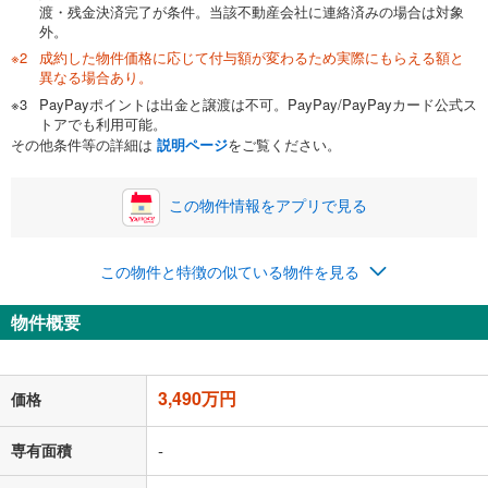
渡・残金決済完了が条件。当該不動産会社に連絡済みの場合は対象
外。
成約した物件価格に応じて付与額が変わるため実際にもらえる額と
0万円
3,490万円
異なる場合あり。
自己資金から住宅購入にかけられる金額を入力してくださ
PayPayポイントは出金と譲渡は不可。PayPay/PayPayカード公式ス
い。一般的には物件価格の2割までが目安です。
万円
トアでも利用可能。
ボーナス
閉じる
/回
その他条件等の詳細は
説明ページ
をご覧ください。
この物件情報をアプリで見る
0円
3,490万円
年2回払いを想定しています。毎月の返済額に加えて、ボー
この物件と特徴の似ている物件を見る
ナス時の増額分（1回分）を入力してください。
ボーナス払いの限度額は金融機関によって異なります。
物件概要
90,595
円
/月
月々の返済額
閉じる
「金利」については、ご利用を予定されている金融機関等にご確認の
3,490万円
価格
上、ご自身での入力をお願いいたします。初期設定で自動入力されてい
る値は、実際の金融機関等における貸出金利とは何ら関係がなく、実際
の金融機関等における貸出金利を何ら保証するものではありません。返
専有面積
-
済方法「元利均等返済」にて算出しております。入力された金利を35年