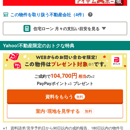
この物件を取り扱う不動産会社（4件）
住宅ローン 月々の支払い目安を見る
支払いの目安をシミュレーションすることができます。
Yahoo!不動産限定のおトクな特典
％
金利
104,700円
ご成約で
相当
の
※2
0.01%
14.99%
PayPayポイント
プレゼント
※3
資料をもらう
無料
返済期間
一般的には最長35年まで借り入れ可能です。多くの金融機関
室内･現地を見学する
無料
が完済時の年齢は80歳までを条件としています。
万円
頭金
閉じる
資料請求/見学予約日から90日以内の成約報告、180日以内の物件引