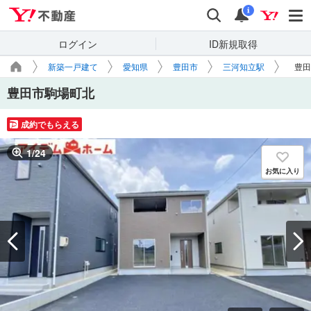
Yahoo!不動産
検索
通知
i
ログイン
ID新規取得
新築一戸建て
愛知県
豊田市
三河知立駅
豊田
豊田市駒場町北
成約でもらえる
1
/
24
お気に入り