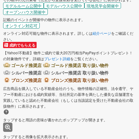
モデルルーム公開中
モデルハウス公開中
現地見学会開催中
オープンハウス開催中
記載のイベントが開催中の物件に表示されます。
オンライン対応可
オンライン対応可能な物件に表示されます。詳しくは
紹介ページ
をご確認くだ
さい。
成約でもらえる
【Yahoo!不動産】物件ご成約で最大20万円相当PayPayポイントプレゼント！
の対象物件です。詳細は
プレゼント詳細
をご覧ください。
ゴールド推奨店
ゴールド推奨店 取り扱い物件
シルバー推奨店
シルバー推奨店 取り扱い物件
ブロンズ推奨店
ブロンズ推奨店 取り扱い物件
広告商品を購入している不動産会社のうち、物件情報の正確性、法令遵守、ヤ
フー不動産における成約実績等、当社所定の基準を満たした優良な店舗運営を
実践していると認めた不動産会社（もしくは当該認定を受けた不動産会社の取
扱物件）に表示されます。
タップすると用語の意味が書かれたポップアップが開きます。
タップすると画像を拡大表示されます。