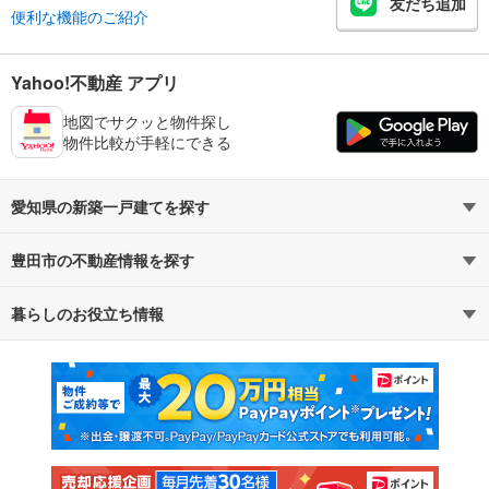
友だち追加
便利な機能のご紹介
Yahoo!不動産 アプリ
地図でサクッと物件探し
物件比較が手軽にできる
愛知県の新築一戸建てを探す
豊田市の不動産情報を探す
路線・駅から探す
地域から探す
暮らしのお役立ち情報
不動産・住宅
賃貸住宅
通勤・通学時間から探す
地図から探す
マンションカタログ
教えて！住まいの先生
新築マンション
中古マンション
新築一戸建て
中古一戸建て
注文住宅
土地