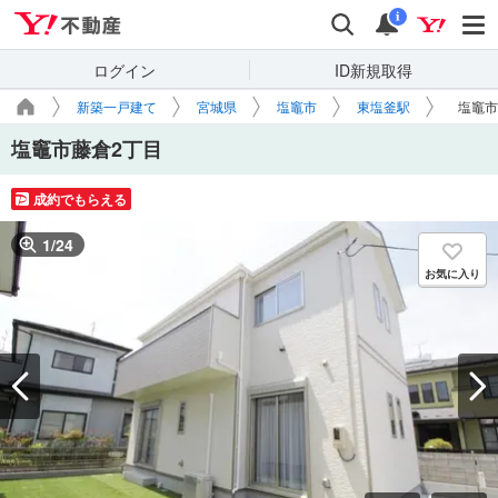
Yahoo!不動産
検索
通知
i
ログイン
ID新規取得
新築一戸建て
宮城県
塩竈市
東塩釜駅
塩竈市
塩竈市藤倉2丁目
成約でもらえる
1
/
24
お気に入り