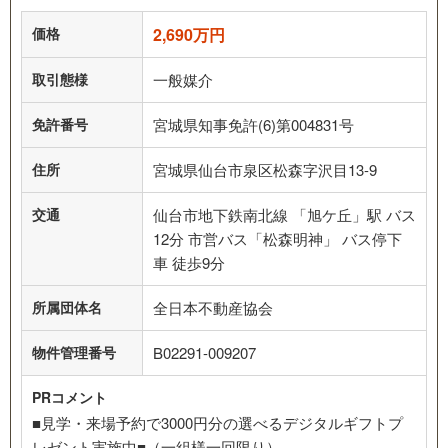
価格
2,690万円
取引態様
一般媒介
免許番号
宮城県知事免許(6)第004831号
住所
宮城県仙台市泉区松森字沢目13-9
交通
仙台市地下鉄南北線 「旭ケ丘」駅 バス
12分 市営バス「松森明神」 バス停下
車 徒歩9分
所属団体名
全日本不動産協会
物件管理番号
B02291-009207
PRコメント
■見学・来場予約で3000円分の選べるデジタルギフトプ
レゼント実施中■（一組様一回限り）