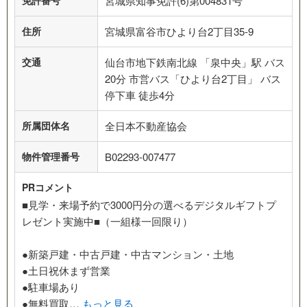
免許番号
宮城県知事免許(6)第004831号
住所
宮城県富谷市ひより台2丁目35-9
交通
仙台市地下鉄南北線 「泉中央」駅 バス
20分 市営バス「ひより台2丁目」 バス
停下車 徒歩4分
所属団体名
全日本不動産協会
物件管理番号
B02293-007477
PRコメント
■見学・来場予約で3000円分の選べるデジタルギフトプ
レゼント実施中■（一組様一回限り）
●新築戸建・中古戸建・中古マンション・土地
●土日祝休まず営業
●駐車場あり
●無料買取…
もっと見る