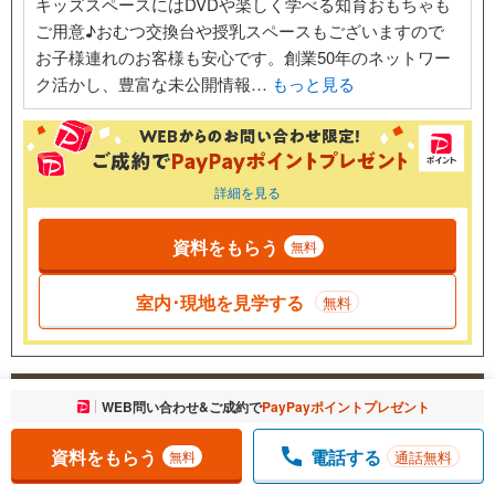
キッズスペースにはDVDや楽しく学べる知育おもちゃも
ご用意♪おむつ交換台や授乳スペースもございますので
お子様連れのお客様も安心です。創業50年のネットワー
ク活かし、豊富な未公開情報…
もっと見る
詳細を見る
資料をもらう
無料
室内･現地を見学する
無料
株式会社ニコエ
お気に入りに追加しました。
WEB問い合わせ&ご成約で
PayPayポイントプレゼント
一覧を開く
おすすめ
オンライン対応可
成約でもらえる
資料をもらう
電話する
通話無料
無料
営業時間
9:30-18:30