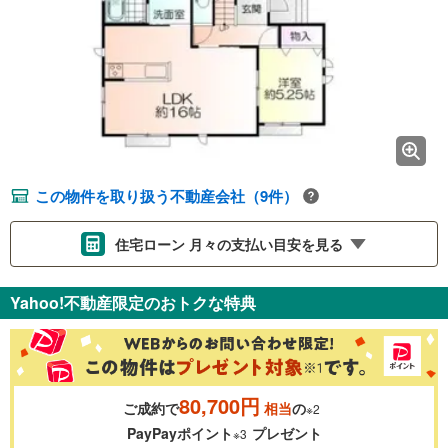
この物件を取り扱う不動産会社（9件）
住宅ローン 月々の支払い目安を見る
支払いの目安をシミュレーションすることができます。
Yahoo!不動産限定のおトクな特典
％
金利
80,700円
ご成約で
相当
の
※2
0.01%
14.99%
PayPayポイント
プレゼント
※3