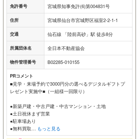
免許番号
宮城県知事免許(6)第004831号
住所
宮城県仙台市宮城野区福室2-2-1-1
交通
仙石線 「陸前高砂」駅 徒歩8分
所属団体名
全日本不動産協会
物件管理番号
B02285-010155
PRコメント
■見学・来場予約で3000円分の選べるデジタルギフトプ
レゼント実施中■（一組様一回限り）
●新築戸建・中古戸建・中古マンション・土地
●土日祝休まず営業
●駐車場あり
●無料買取…
もっと見る