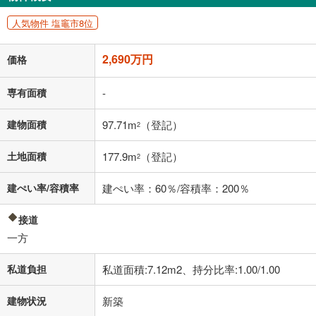
閉じる
人気物件 塩竈市8位
「金利」については、ご利用を予定されている金融機関等にご確認の
上、ご自身での入力をお願いいたします。初期設定で自動入力されてい
2,690万円
価格
る値は、実際の金融機関等における貸出金利とは何ら関係がなく、実際
の金融機関等における貸出金利を何ら保証するものではありません。返
済方法「元利均等返済」にて算出しております。入力された金利を35年
専有面積
-
適用した場合の計算結果を表示しています。
その他月額費用や、初期費用がかかります。ご注意ください。実際にお
建物面積
97.71m
（登記）
2
借り入れの際は各金融機関等に、必ずご自身でご確認をお願いいたしま
す。
土地面積
177.9m
（登記）
条件によってお借り入れができないことがあります。
2
不動産会社に購入相談をする
建ぺい率/容積率
建ぺい率：60％/容積率：200％
無料
接道
閉じる
一方
私道負担
私道面積:7.12m2、持分比率:1.00/1.00
建物状況
新築