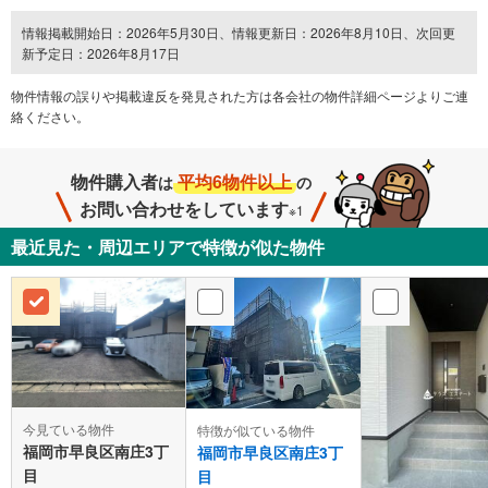
情報掲載開始日：2026年5月30日、情報更新日：2026年8月10日、次回更
新予定日：2026年8月17日
物件情報の誤りや掲載違反を発⾒された方は各会社の物件詳細ページよりご連
絡ください。
物件購入者
平均6物件以上
は
の
お問い合わせをしています
※1
最近見た・周辺エリアで特徴が似た物件
今見ている物件
特徴が似ている物件
福岡市早良区南庄3丁
福岡市早良区南庄3丁
目
目