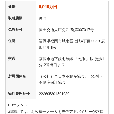
価格
6,048万円
取引態様
仲介
免許番号
国土交通大臣免許(5)第007017号
住所
福岡県福岡市城南区七隈4丁目11-13 廣
田ビル1階
交通
福岡市地下鉄七隈線 「七隈」駅 徒歩1
分 2番出口より
所属団体名
（公社）全日本不動産協会、（公社）
不動産保証協会
物件管理番号
222605301501080
PRコメント
城南店では、お客様一人一人を専任アドバイザーが窓口