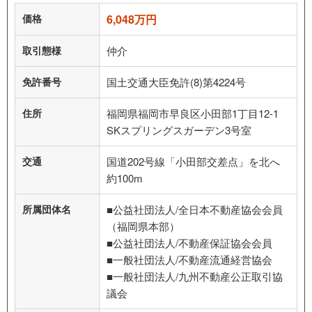
価格
6,048万円
取引態様
仲介
免許番号
国土交通大臣免許(8)第4224号
住所
福岡県福岡市早良区小田部1丁目12-1
SKスプリングスガーデン3号室
交通
国道202号線「小田部交差点」を北へ
約100m
所属団体名
■公益社団法人/全日本不動産協会会員
（福岡県本部）
■公益社団法人/不動産保証協会会員
■一般社団法人/不動産流通経営協会
■一般社団法人/九州不動産公正取引協
議会