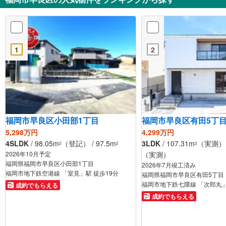
1
2
福岡市早良区小田部1丁目
福岡市早良区有田5丁
5,298万円
4,299万円
4SLDK
/ 98.05m
（登記） / 97.5m
3LDK
/ 107.31m
（実測） /
2
2
2
2026年10月予定
（実測）
福岡県福岡市早良区小田部1丁目
2026年7月竣工済み
福岡市地下鉄空港線 「室見」駅 徒歩19分
福岡県福岡市早良区有田5丁目
福岡市地下鉄七隈線 「次郎丸」
成約でもらえる
成約でもらえる