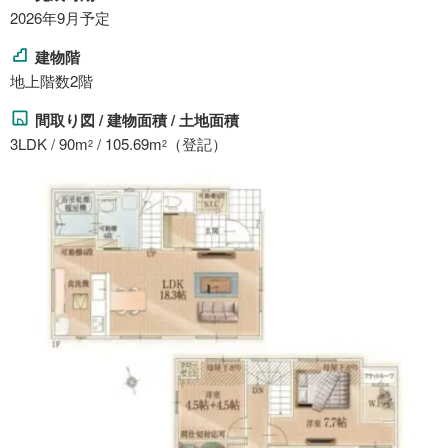
2026年9月予定
建物階
地上階数2階
間取り図 / 建物面積 / 土地面積
3LDK / 90m
/ 105.69m
（登記）
2
2