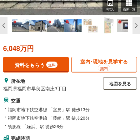
間取り
画像一覧
6,048万円
室内･現地を見学する
資料をもらう
無料
無料
所在地
地図を見る
福岡県福岡市早良区南庄3丁目
交通
福岡市地下鉄空港線 「室見」駅 徒歩13分
福岡市地下鉄空港線 「藤崎」駅 徒歩20分
筑肥線 「姪浜」駅 徒歩26分
完成時期