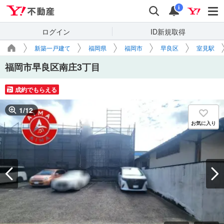
Yahoo!不動産
検索
通知
i
ログイン
ID新規取得
新築一戸建て
福岡県
福岡市
早良区
室見駅
福岡市早良区南庄3丁目
成約でもらえる
1
/
12
お気に入り