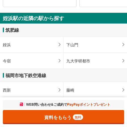
姪浜駅の近隣の駅から探す
筑肥線
姪浜
下山門
今宿
九大学研都市
福岡市地下鉄空港線
西新
藤崎
お気に入りに追加しました。
WEB問い合わせ&ご成約で
PayPayポイントプレゼント
一覧を開く
室見
姪浜
資料をもらう
無料
同じエリアから物件を探す