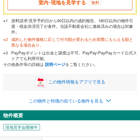
室内･現地を見学する
無料
が完済時の年齢は80歳までを条件としています。
万円
頭金
閉じる
資料請求/見学予約日から90日以内の成約報告、180日以内の物件引
渡・残金決済完了が条件。当該不動産会社に連絡済みの場合は対象
外。
成約した物件価格に応じて付与額が変わるため実際にもらえる額と
0万円
6,048万円
異なる場合あり。
自己資金から住宅購入にかけられる金額を入力してくださ
PayPayポイントは出金と譲渡は不可。PayPay/PayPayカード公式ス
い。一般的には物件価格の2割までが目安です。
万円
トアでも利用可能。
ボーナス
閉じる
/回
その他条件等の詳細は
説明ページ
をご覧ください。
この物件情報をアプリで見る
0円
6,048万円
年2回払いを想定しています。毎月の返済額に加えて、ボー
この物件と特徴の似ている物件を見る
ナス時の増額分（1回分）を入力してください。
ボーナス払いの限度額は金融機関によって異なります。
物件概要
156,997
円
/月
月々の返済額
閉じる
現地見学会開催中
「金利」については、ご利用を予定されている金融機関等にご確認の
上、ご自身での入力をお願いいたします。初期設定で自動入力されてい