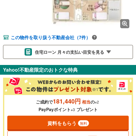
この物件を取り扱う不動産会社（7件）
住宅ローン 月々の支払い目安を見る
支払いの目安をシミュレーションすることができます。
Yahoo!不動産限定のおトクな特典
％
金利
181,440円
ご成約で
相当
の
※2
0.01%
14.99%
PayPayポイント
プレゼント
※3
資料をもらう
無料
返済期間
一般的には最長35年まで借り入れ可能です。多くの金融機関