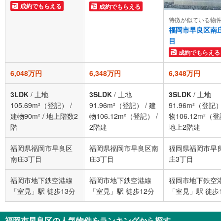
成約でもらえる
成約でもらえる
特徴が似ている物
福岡市早良区南
目
成約でもらえる
6,048万円
6,348万円
6,348万円
3LDK
/
土地
3SLDK
/
土地
3SLDK
/
土地
105.69m²（登記）
/
91.96m²（登記）
/
建
91.96m²（登記
建物90m²
/
地上階数2
物106.12m²（登記）
/
物106.12m²（
階
2階建
地上2階建
福岡県福岡市早良区
福岡県福岡市早良区南
福岡県福岡市早
南庄3丁目
庄3丁目
庄3丁目
福岡市地下鉄空港線
福岡市地下鉄空港線
福岡市地下鉄空
「室見」駅 徒歩13分
「室見」駅 徒歩12分
「室見」駅 徒歩
福岡市早良区の人気物件をランキングから探す