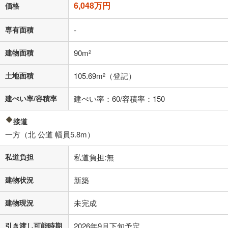
6,048万円
価格
る値は、実際の金融機関等における貸出金利とは何ら関係がなく、実際
の金融機関等における貸出金利を何ら保証するものではありません。返
済方法「元利均等返済」にて算出しております。入力された金利を35年
専有面積
-
適用した場合の計算結果を表示しています。
その他月額費用や、初期費用がかかります。ご注意ください。実際にお
建物面積
90m
2
借り入れの際は各金融機関等に、必ずご自身でご確認をお願いいたしま
す。
土地面積
105.69m
（登記）
条件によってお借り入れができないことがあります。
2
不動産会社に購入相談をする
建ぺい率/容積率
建ぺい率：60/容積率：150
無料
接道
閉じる
一方（北 公道 幅員5.8m）
私道負担
私道負担:無
建物状況
新築
建物現況
未完成
引き渡し可能時期
2026年9月下旬予定