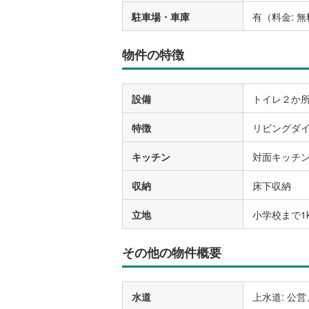
駐車場・車庫
有（料金: 
物件の特徴
設備
トイレ２か所
特徴
リビングダイ
キッチン
対面キッチ
収納
床下収納
立地
小学校まで1
その他の物件概要
水道
上水道: 公営