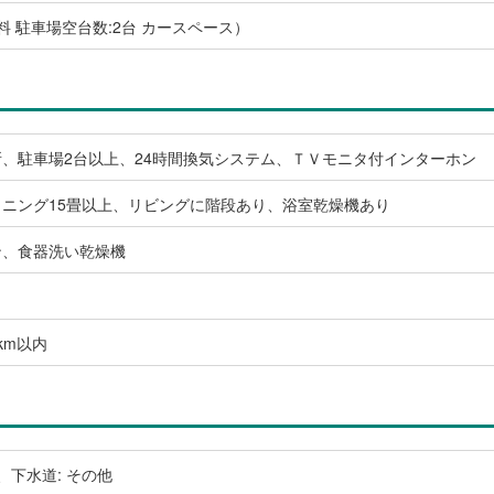
無料 駐車場空台数:2台 カースペース）
、駐車場2台以上、24時間換気システム、ＴＶモニタ付インターホン
ニング15畳以上、リビングに階段あり、浴室乾燥機あり
ン、食器洗い乾燥機
km以内
、下水道: その他