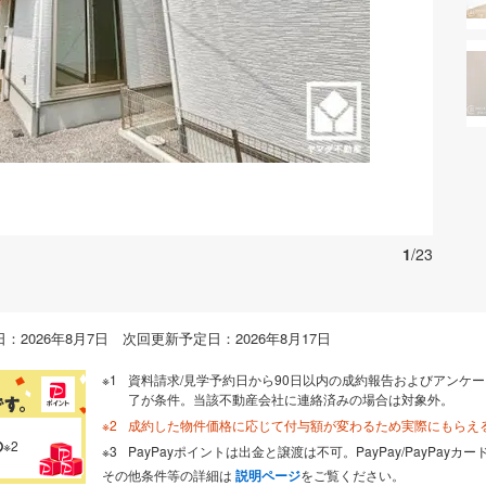
お気に入りに追加する
1
/23
：2026年8月7日 次回更新予定日：2026年8月17日
資料請求/見学予約日から90日以内の成約報告およびアンケー
了が条件。当該不動産会社に連絡済みの場合は対象外。
成約した物件価格に応じて付与額が変わるため実際にもらえ
の
※2
PayPayポイントは出金と譲渡は不可。PayPay/PayPay
その他条件等の詳細は
説明ページ
をご覧ください。