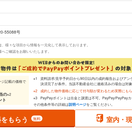
20-55088号
は、様々な項目から情報を一元化して表示しております。
様へご確認をお願いいたします。
資料請求/見学予約日から90日以内の成約報告およびアン
ージ記載の価格で
決済完了が条件。当該不動産会社に連絡済みの場合は対
成約した物件価格に応じて付与額が変わるため実際にも
当
の
※2
PayPayポイントは出金と譲渡は不可。PayPay/PayP
ント
その他条件等の詳細は
説明ページ
をご覧ください。
料をもらう
室内・
無料