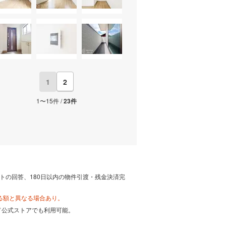
1
2
1〜15件 /
23件
トの回答、180日以内の物件引渡・残金決済完
る額と異なる場合あり。
カード公式ストアでも利用可能。