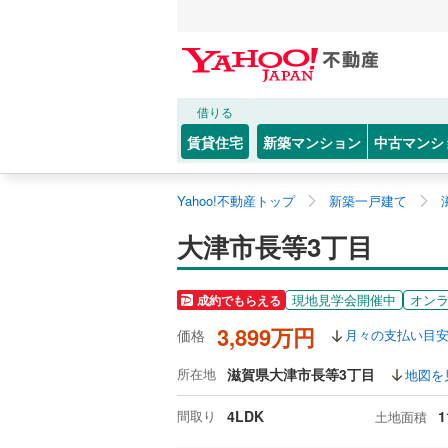
借りる
賃貸住宅
新築マンション
中古マンシ
Yahoo!不動産トップ
新築一戸建て
大津市長等3丁目
現地見学会開催中
オン
成約でもらえる
3,899万円
価格
月々の支払い目
所在地
滋賀県大津市長等3丁目
地図を
間取り
4LDK
1
土地面積