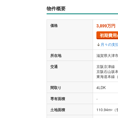
物件概要
価格
3,899万円
初期費用
月々の支
所在地
滋賀県大津市
交通
京阪京津線 
京阪石山坂本
東海道本線（
間取り
4LDK
専有面積
-
土地面積
110.94m
（
2