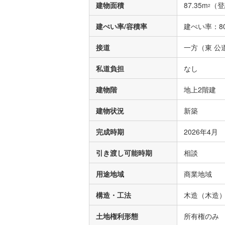
建物面積
87.35m
（登
2
建ぺい率/容積率
建ぺい率：80
接道
一方（東 公道
私道負担
なし
建物階
地上2階建
建物状況
新築
完成時期
2026年4月
引き渡し可能時期
相談
用途地域
商業地域
構造・工法
木造（木造
土地権利形態
所有権のみ