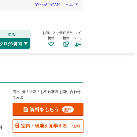
お気に入り
最近見た
マイ
知る
物件
物件
ページ
タログ/質問
簡単1分！最新のお申込状況を問い合わせ
てみよう
資料をもらう
無料
室内・現地を見学する
無料
月