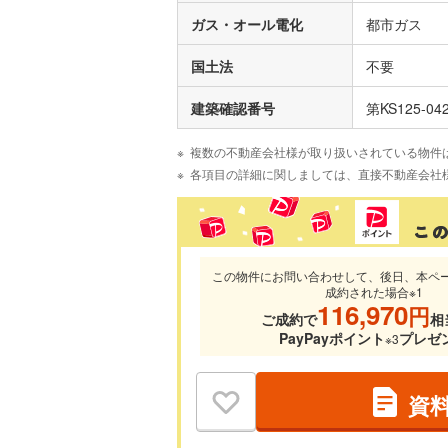
ガス・オール電化
都市ガス
国土法
不要
建築確認番号
第KS125-04
複数の不動産会社様が取り扱いされている物件
各項目の詳細に関しましては、直接不動産会社
この物件にお問い合わせして、後日、本ペ
成約された場合※1
116,970
円
ご成約で
相
PayPayポイント
プレゼ
※3
資