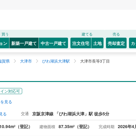
買う
建てる
売る
ョン
新築一戸建て
中古一戸建て
注文住宅
土地
売却査定
カ
滋賀県
大津市
びわ湖浜大津駅
大津市長等3丁目
ライン対応可
安を見る
交通
京阪京津線 「びわ湖浜大津」駅 徒歩5分
見る
10.94m
（登記）
87.35m
（登記）
2026年4
建物面積
完成時期
2
2