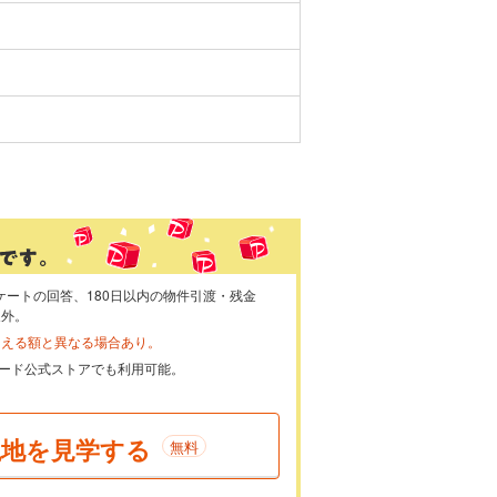
ケートの回答、180日以内の物件引渡・残金
象外。
らえる額と異なる場合あり。
ayカード公式ストアでも利用可能。
現地を見学する
無料