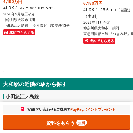
4,180万円
6,180万円
4LDK
/ 147.5m
/ 105.57m
2
2
4LDK
/ 125.61m
（登記） /
2
2026年2月竣工済み
（実測）
神奈川県大和市福田
2026年11月予定
小田急江ノ島線 「高座渋谷」駅 徒歩13分
神奈川県大和市下鶴間
成約でもらえる
東急田園都市線 「つきみ野」駅
成約でもらえる
大和駅の近隣の駅から探す
小田急江ノ島線
お気に入りに追加しました。
WEB問い合わせ&ご成約で
PayPayポイントプレゼント
一覧を開く
南林間
鶴間
資料をもらう
無料
大和
桜ケ丘