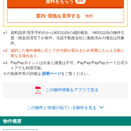
資料をもらう
無料
返済期間
一般的には最長35年まで借り入れ可能です。多くの金融機関
室内･現地を見学する
無料
が完済時の年齢は80歳までを条件としています。
万円
頭金
閉じる
資料請求/見学予約日から90日以内の成約報告、180日以内の物件引
渡・残金決済完了が条件。当該不動産会社に連絡済みの場合は対象
外。
成約した物件価格に応じて付与額が変わるため実際にもらえる額と
0万円
4,499万円
異なる場合あり。
自己資金から住宅購入にかけられる金額を入力してくださ
PayPayポイントは出金と譲渡は不可。PayPay/PayPayカード公式ス
い。一般的には物件価格の2割までが目安です。
万円
トアでも利用可能。
ボーナス
閉じる
/回
その他条件等の詳細は
説明ページ
をご覧ください。
この物件情報をアプリで見る
0円
4,499万円
年2回払いを想定しています。毎月の返済額に加えて、ボー
この物件と特徴の似ている物件を見る
ナス時の増額分（1回分）を入力してください。
ボーナス払いの限度額は金融機関によって異なります。
物件概要
116,787
円
/月
月々の返済額
閉じる