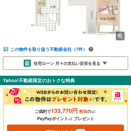
この物件を取り扱う不動産会社（7件）
住宅ローン 月々の支払い目安を見る
支払いの目安をシミュレーションすることができます。
Yahoo!不動産限定のおトクな特典
％
金利
133,770円
ご成約で
相当
の
※2
0.01%
14.99%
PayPayポイント
プレゼント
※3