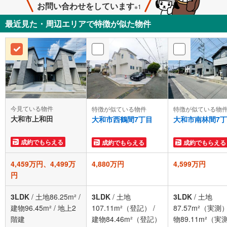
お問い合わせをしています
※1
最近見た・周辺エリアで特徴が似た物件
今見ている物件
特徴が似ている物件
特徴が似ている物
大和市上和田
大和市西鶴間7丁目
大和市南林間7
成約でもらえる
成約でもらえる
成約でもらえる
4,459万円、4,499万
4,880万円
4,599万円
円
3LDK
/
土地86.25m²
/
3LDK
/
土地
3LDK
/
土地
建物96.45m²
/
地上2
107.11m²（登記）
/
87.57m²（実測
階建
建物84.46m²（登記）
物89.11m²（実