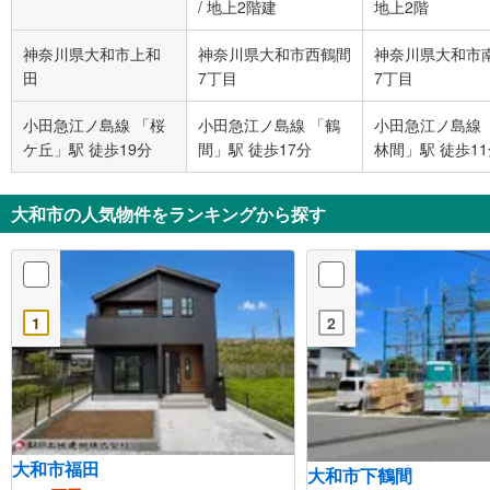
/
地上2階建
地上2階
神奈川県大和市上和
神奈川県大和市西鶴間
神奈川県大和市
田
7丁目
7丁目
小田急江ノ島線 「桜
小田急江ノ島線 「鶴
小田急江ノ島線 
ケ丘」駅 徒歩19分
間」駅 徒歩17分
林間」駅 徒歩1
大和市の人気物件をランキングから探す
1
2
大和市福田
大和市下鶴間