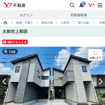
Yahoo!不動産
検索
通知
i
ログイン
ID新規取得
新築一戸建て
神奈川県
大和市
桜ケ丘駅
大和
大和市上和田
成約でもらえる
1
/
26
お気に入り