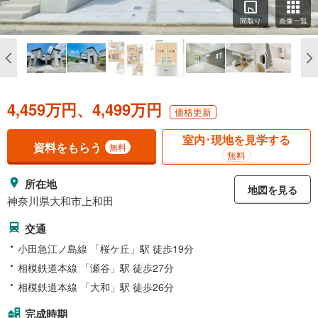
間取り
画像一覧
4,459万円、4,499万円
価格更新
室内･現地を見学する
資料をもらう
無料
無料
所在地
地図を見る
神奈川県大和市上和田
交通
小田急江ノ島線 「桜ケ丘」駅 徒歩19分
相模鉄道本線 「瀬谷」駅 徒歩27分
相模鉄道本線 「大和」駅 徒歩26分
完成時期