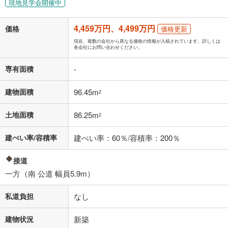
現地見学会開催中
「金利」については、ご利用を予定されている金融機関等にご確認の
上、ご自身での入力をお願いいたします。初期設定で自動入力されてい
4,459万円、4,499万円
価格
価格更新
る値は、実際の金融機関等における貸出金利とは何ら関係がなく、実際
の金融機関等における貸出金利を何ら保証するものではありません。返
現在、複数の会社から異なる価格の情報が入稿されています。詳しくは
各会社にお問い合わせください。
済方法「元利均等返済」にて算出しております。入力された金利を35年
適用した場合の計算結果を表示しています。
専有面積
-
その他月額費用や、初期費用がかかります。ご注意ください。実際にお
借り入れの際は各金融機関等に、必ずご自身でご確認をお願いいたしま
す。
建物面積
96.45m
2
条件によってお借り入れができないことがあります。
土地面積
86.25m
2
不動産会社に購入相談をする
無料
建ぺい率/容積率
建ぺい率：60％/容積率：200％
閉じる
接道
一方（南 公道 幅員5.9m）
私道負担
なし
建物状況
新築