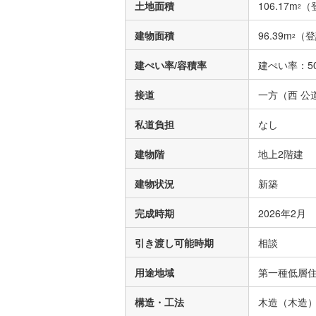
土地面積
106.17m
（
2
建物面積
96.39m
（登
2
建ぺい率/容積率
建ぺい率：50
接道
一方（西 公道
私道負担
なし
建物階
地上2階建
建物状況
新築
完成時期
2026年2月
引き渡し可能時期
相談
用途地域
第一種低層
構造・工法
木造（木造