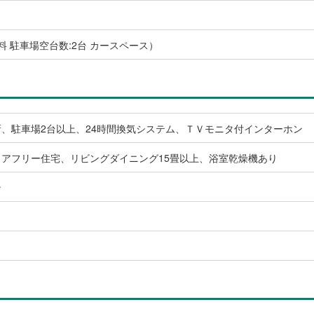
無料 駐車場空台数:2台 カースペース）
、駐車場2台以上、24時間換気システム、ＴＶモニタ付インターホン
アフリー住宅、リビングダイニング15畳以上、浴室乾燥機あり
ン