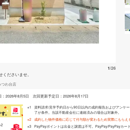
お気に入りに追加する
1
/26
せくださいませ。
みつわ台店
：2026年8月5日 次回更新予定日：2026年8月17日
資料請求/見学予約日から90日以内の成約報告およびアンケー
了が条件。当該不動産会社に連絡済みの場合は対象外。
成約した物件価格に応じて付与額が変わるため実際にもらえ
※2
PayPayポイントは出金と譲渡は不可。PayPay/PayPay