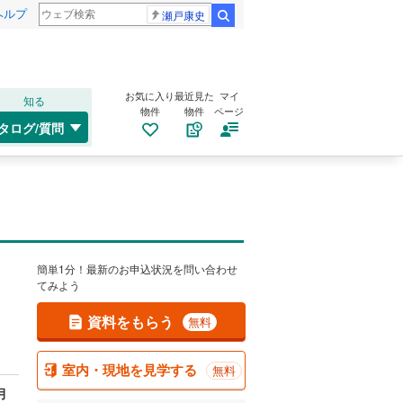
ヘルプ
瀬戸康史
検索
お気に入り
最近見た
マイ
知る
物件
物件
ページ
タログ/質問
簡単1分！最新のお申込状況を問い合わせ
てみよう
資料をもらう
無料
室内・現地を見学する
無料
月