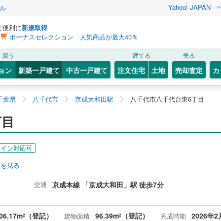
Yahoo! JAPAN
ル
と便利に
新規取得
ボーナスセレクション 人気商品が最大40％
買う
建てる
売る
ョン
新築一戸建て
中古一戸建て
注文住宅
土地
売却査定
カ
千葉県
八千代市
京成大和田駅
八千代市八千代台東6丁目
丁目
ライン対応可
安を見る
交通
京成本線 「京成大和田」駅 徒歩7分
06.17m
（登記）
96.39m
（登記）
2026年2
建物面積
完成時期
2
2