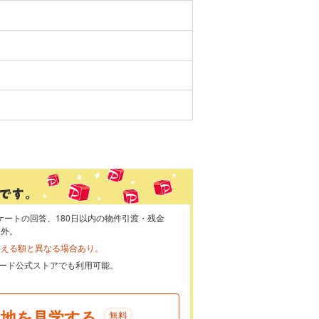
ケートの回答、180日以内の物件引渡・残金
象外。
らえる額と異なる場合あり。
ayカード公式ストアでも利用可能。
現地を見学する
無料