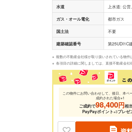
水道
上水道: 公営
ガス・オール電化
都市ガス
国土法
不要
建築確認番号
第25UDI1C
複数の不動産会社様が取り扱いされている物件
各項目の詳細に関しましては、直接不動産会社
この物件にお問い合わせして、後日、本ペ
成約された場合※1
98,400
円
ご成約で
相
PayPayポイント
プレゼ
※3
資