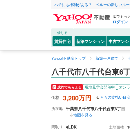
ハチにも権利がある？ ペルーの新しいルー
IDでもっ
ログイン
借りる
賃貸住宅
新築マンション
中古マンシ
Yahoo!不動産トップ
新築一戸建て
八千代市八千代台東6
現地見学会開催中
オン
成約でもらえる
3,280万円
価格
月々の支払い目
所在地
千葉県八千代市八千代台東6丁目
地図を見る
間取り
4LDK
1
土地面積