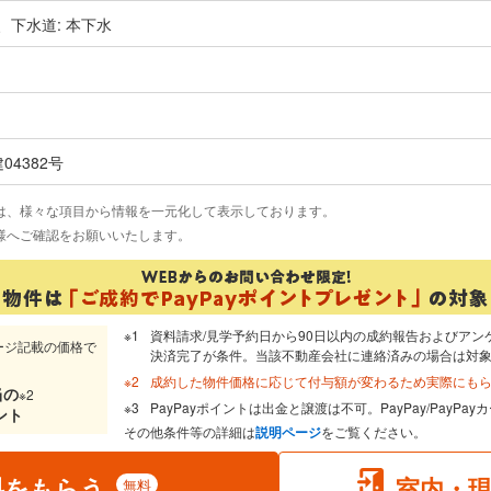
、下水道: 本下水
建04382号
は、様々な項目から情報を一元化して表示しております。
様へご確認をお願いいたします。
資料請求/見学予約日から90日以内の成約報告およびアン
ージ記載の価格で
決済完了が条件。当該不動産会社に連絡済みの場合は対
成約した物件価格に応じて付与額が変わるため実際にも
当
の
※2
PayPayポイントは出金と譲渡は不可。PayPay/PayP
ント
その他条件等の詳細は
説明ページ
をご覧ください。
料をもらう
室内・
無料