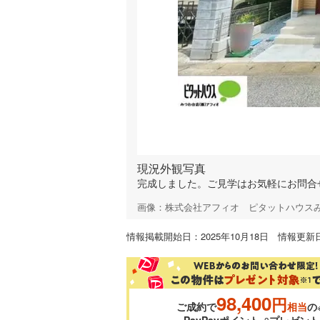
現況外観写真
完成しました。ご見学はお気軽にお問合
画像：株式会社アフィオ ピタットハウス
情報掲載開始日：2025年10月18日 情報更新日
98,400
円
ご成約で
相当
の
PayPayポイント
プレゼント