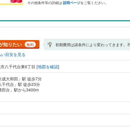
その他条件等の詳細は
説明ページ
をご覧ください。
が知りたい
無料
初期費用は諸条件により変わってきます。
払い目安を見る
市八千代台東6丁目 [
地図を確認
]
京成大和田」駅 徒歩7分
八千代台」駅 徒歩23分
勝田台」駅から3400m