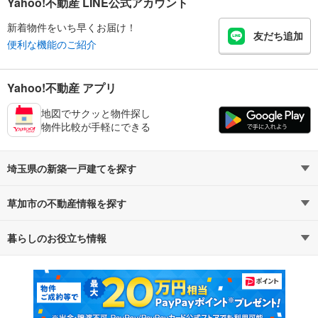
Yahoo!不動産 LINE公式アカウント
新着物件をいち早くお届け！
友だち追加
便利な機能のご紹介
Yahoo!不動産 アプリ
地図でサクッと物件探し
物件比較が手軽にできる
埼玉県の新築一戸建てを探す
草加市の不動産情報を探す
路線・駅から探す
地域から探す
暮らしのお役立ち情報
不動産・住宅
賃貸住宅
通勤・通学時間から探す
地図から探す
マンションカタログ
教えて！住まいの先生
新築マンション
中古マンション
新築一戸建て
中古一戸建て