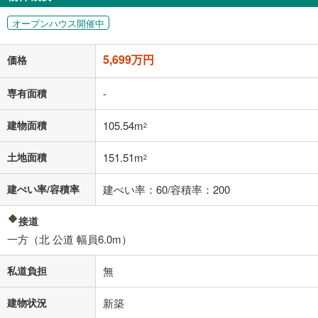
閉じる
オープンハウス開催中
「金利」については、ご利用を予定されている金融機関等にご確認の
上、ご自身での入力をお願いいたします。初期設定で自動入力されてい
5,699万円
価格
る値は、実際の金融機関等における貸出金利とは何ら関係がなく、実際
の金融機関等における貸出金利を何ら保証するものではありません。返
済方法「元利均等返済」にて算出しております。入力された金利を35年
専有面積
-
適用した場合の計算結果を表示しています。
その他月額費用や、初期費用がかかります。ご注意ください。実際にお
建物面積
105.54m
2
借り入れの際は各金融機関等に、必ずご自身でご確認をお願いいたしま
す。
土地面積
151.51m
条件によってお借り入れができないことがあります。
2
不動産会社に購入相談をする
建ぺい率/容積率
建ぺい率：60/容積率：200
無料
接道
閉じる
一方（北 公道 幅員6.0m）
私道負担
無
建物状況
新築