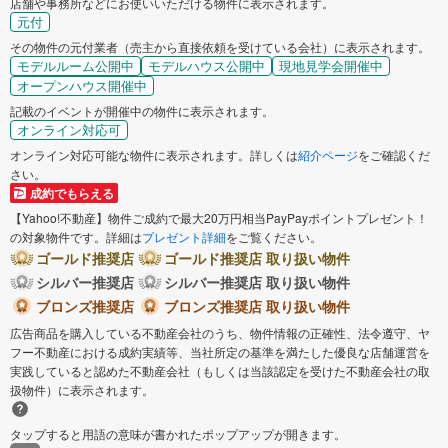
店舗や事務所などにお使いいただける物件に表示されます。
元付
その物件の元付業者（売主から直接依頼を受けている会社）に表示されます。
モデルルーム公開中
モデルハウス公開中
現地見学会開催中
オープンハウス開催中
記載のイベントが開催中の物件に表示されます。
オンライン対応可
オンライン対応可能な物件に表示されます。詳しくは
紹介ページ
をご確認くだ
さい。
成約でもらえる
【Yahoo!不動産】物件ご成約で最大20万円相当PayPayポイントプレゼント！
の対象物件です。詳細は
プレゼント詳細
をご覧ください。
ゴールド推奨店
ゴールド推奨店 取り扱い物件
シルバー推奨店
シルバー推奨店 取り扱い物件
ブロンズ推奨店
ブロンズ推奨店 取り扱い物件
広告商品を購入している不動産会社のうち、物件情報の正確性、法令遵守、ヤ
フー不動産における成約実績等、当社所定の基準を満たした優良な店舗運営を
実践していると認めた不動産会社（もしくは当該認定を受けた不動産会社の取
扱物件）に表示されます。
タップすると用語の意味が書かれたポップアップが開きます。