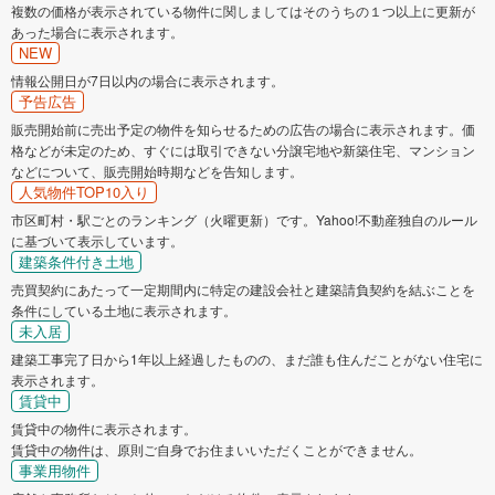
複数の価格が表示されている物件に関しましてはそのうちの１つ以上に更新が
あった場合に表示されます。
NEW
情報公開日が7日以内の場合に表示されます。
予告広告
販売開始前に売出予定の物件を知らせるための広告の場合に表示されます。価
格などが未定のため、すぐには取引できない分譲宅地や新築住宅、マンション
などについて、販売開始時期などを告知します。
人気物件TOP10入り
市区町村・駅ごとのランキング（火曜更新）です。Yahoo!不動産独自のルール
に基づいて表示しています。
建築条件付き土地
売買契約にあたって一定期間内に特定の建設会社と建築請負契約を結ぶことを
条件にしている土地に表示されます。
未入居
建築工事完了日から1年以上経過したものの、まだ誰も住んだことがない住宅に
表示されます。
賃貸中
賃貸中の物件に表示されます。
賃貸中の物件は、原則ご自身でお住まいいただくことができません。
事業用物件