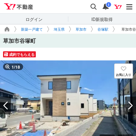
Yahoo!不動産
検索
通知
i
ログイン
ID新規取得
新築一戸建て
埼玉県
草加市
谷塚駅
草加市谷
草加市谷塚町
成約でもらえる
1
/
18
お気に入り