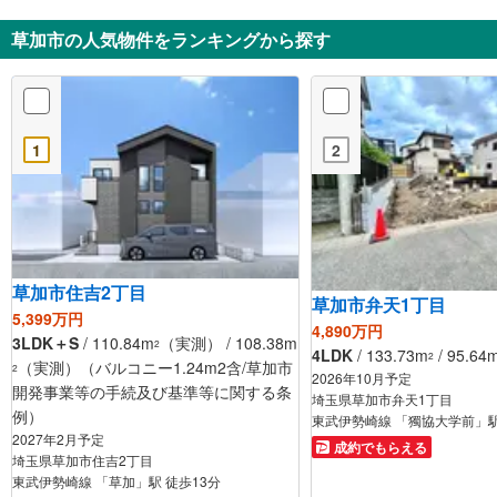
草加市の人気物件をランキングから探す
1
2
草加市住吉2丁目
草加市弁天1丁目
5,399万円
4,890万円
3LDK＋S
/ 110.84m
（実測） / 108.38m
2
4LDK
/ 133.73m
/ 95.64
2
（実測）（バルコニー1.24m2含/草加市
2
2026年10月予定
開発事業等の手続及び基準等に関する条
埼玉県草加市弁天1丁目
例）
東武伊勢崎線 「獨協大学前」駅
2027年2月予定
成約でもらえる
埼玉県草加市住吉2丁目
東武伊勢崎線 「草加」駅 徒歩13分