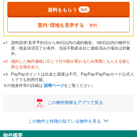
資料をもらう
無料
返済期間
一般的には最長35年まで借り入れ可能です。多くの金融機関
室内･現地を見学する
無料
が完済時の年齢は80歳までを条件としています。
万円
頭金
閉じる
資料請求/見学予約日から90日以内の成約報告、180日以内の物件引
渡・残金決済完了が条件。当該不動産会社に連絡済みの場合は対象
外。
成約した物件価格に応じて付与額が変わるため実際にもらえる額と
0万円
5,699万円
異なる場合あり。
自己資金から住宅購入にかけられる金額を入力してくださ
PayPayポイントは出金と譲渡は不可。PayPay/PayPayカード公式ス
い。一般的には物件価格の2割までが目安です。
万円
トアでも利用可能。
ボーナス
閉じる
/回
その他条件等の詳細は
説明ページ
をご覧ください。
この物件情報をアプリで見る
0円
5,699万円
年2回払いを想定しています。毎月の返済額に加えて、ボー
この物件と特徴の似ている物件を見る
ナス時の増額分（1回分）を入力してください。
ボーナス払いの限度額は金融機関によって異なります。
物件概要
147,937
円
/月
月々の返済額