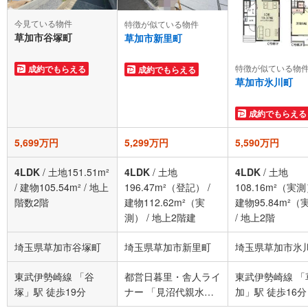
今見ている物件
特徴が似ている物件
草加市谷塚町
草加市新里町
特徴が似ている物
成約でもらえる
成約でもらえる
草加市氷川町
成約でもらえる
5,699万円
5,299万円
5,590万円
4LDK
/
土地151.51m²
4LDK
/
土地
4LDK
/
土地
/
建物105.54m²
/
地上
196.47m²（登記）
/
108.16m²（実
階数2階
建物112.62m²（実
建物95.84m²（
測）
/
地上2階建
/
地上2階
埼玉県草加市谷塚町
埼玉県草加市新里町
埼玉県草加市氷
東武伊勢崎線 「谷
都営日暮里・舎人ライ
東武伊勢崎線 「
塚」駅 徒歩19分
ナー 「見沼代親水公
加」駅 徒歩16分
園」駅 徒歩20分