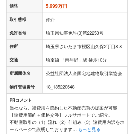
価格
5,699万円
取引態様
仲介
免許番号
埼玉県知事免許(3)第22253号
住所
埼玉県さいたま市桜区山久保2丁目8-8
交通
埼京線 「南与野」駅 徒歩10分
所属団体名
公益社団法人全国宅地建物取引業協会
物件管理番号
18_185220648
PRコメント
当社なら、諸費用を節約した不動産売買の提案が可能
【諸費用節約＋価格交渉】フルサポートでご紹介。
不動産取引の（1）流れ（2）仕組み（3）諸費用内訳をホ
ームページで説明しております…
もっと見る