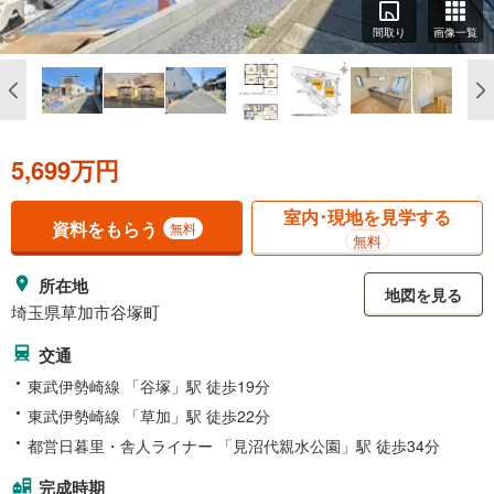
間取り
画像一覧
5,699万円
室内･現地を見学する
資料をもらう
無料
無料
所在地
地図を見る
埼玉県草加市谷塚町
交通
東武伊勢崎線 「谷塚」駅 徒歩19分
東武伊勢崎線 「草加」駅 徒歩22分
都営日暮里・舎人ライナー 「見沼代親水公園」駅 徒歩34分
完成時期