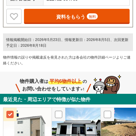
資料をもらう
無料
情報掲載開始日：2026年5月23日、情報更新日：2026年8月5日、次回更新
予定日：2026年8月18日
物件情報の誤りや掲載違反を発⾒された方は各会社の物件詳細ページよりご連
絡ください。
物件購入者
平均6物件以上
は
の
お問い合わせをしています
※1
最近見た・周辺エリアで特徴が似た物件