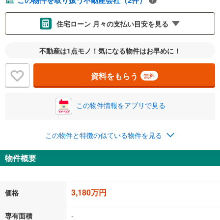
この物件を取り扱う不動産会社（2件）
住宅ローン 月々の支払い目安を見る
支払いの目安をシミュレーションすることができます。
不動産は1点モノ！気になる物件はお早めに！
％
金利
資料をもらう
無料
この物件情報をアプリで見る
0.01%
14.99%
この物件と特徴の似ている物件を見る
返済期間
物件概要
一般的には最長35年まで借り入れ可能です。多くの金融機関
が完済時の年齢は80歳までを条件としています。
万円
頭金
閉じる
3,180万円
価格
専有面積
-