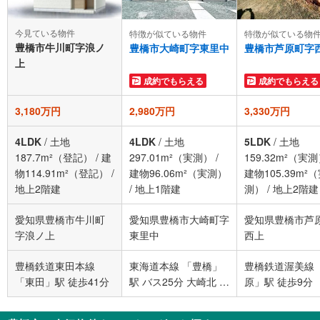
今見ている物件
特徴が似ている物件
特徴が似ている物
豊橋市牛川町字浪ノ
豊橋市大崎町字東里中
豊橋市芦原町字
上
成約でもらえる
成約でもらえる
3,180万円
2,980万円
3,330万円
4LDK
/
土地
4LDK
/
土地
5LDK
/
土地
187.7m²（登記）
/
建
297.01m²（実測）
/
159.32m²（実
物114.91m²（登記）
/
建物96.06m²（実測）
建物105.39m²
地上2階建
/
地上1階建
測）
/
地上2階建
愛知県豊橋市牛川町
愛知県豊橋市大崎町字
愛知県豊橋市芦
字浪ノ上
東里中
西上
豊橋鉄道東田本線
東海道本線 「豊橋」
豊橋鉄道渥美線 
「東田」駅 徒歩41分
駅 バス25分 大崎北 バ
原」駅 徒歩9分
ス停下車 徒歩1分