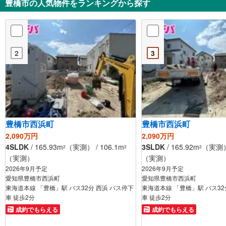
豊橋市の人気物件をランキングから探す
2
3
豊橋市西浜町
豊橋市西浜町
2,090万円
2,090万円
4SLDK
/ 165.93m
（実測） / 106.1m
3SLDK
/ 165.92m
（実測） 
2
2
2
（実測）
（実測）
2026年9月予定
2026年9月予定
愛知県豊橋市西浜町
愛知県豊橋市西浜町
東海道本線 「豊橋」駅 バス32分 西浜 バス停下
東海道本線 「豊橋」駅 バス32
車 徒歩2分
車 徒歩2分
成約でもらえる
成約でもらえる