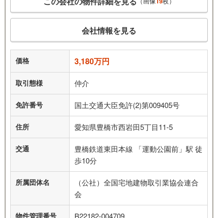
この会社の物件詳細を見る
（画像
19
枚）
会社情報を見る
価格
3,180万円
取引態様
仲介
免許番号
国土交通大臣免許(2)第009405号
住所
愛知県豊橋市西岩田5丁目11-5
交通
豊橋鉄道東田本線 「運動公園前」駅 徒
歩10分
所属団体名
（公社）全国宅地建物取引業協会連合
会
物件管理番号
B22182-004709