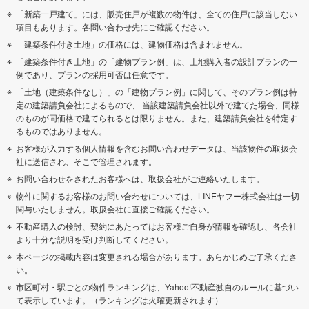
「新築一戸建て」には、販売住戸が複数の物件は、全ての住戸に該当しない
項目もあります。各問い合わせ先にご確認ください。
「建築条件付き土地」の価格には、建物価格は含まれません。
「建築条件付き土地」の「建物プラン例」は、土地購入者の設計プランの一
例であり、プランの採用可否は任意です。
「土地（建築条件なし）」の「建物プラン例」に関して、そのプラン例は特
定の建築請負会社によるもので、 当該建築請負会社以外で建てた場合、同様
のものが同価格で建てられるとは限りません。また、建築請負会社を特定す
るものではありません。
お客様が入力する個人情報を含むお問い合わせデータは、当該物件の取扱会
社に送信され、そこで管理されます。
お問い合わせをされたお客様へは、取扱会社がご連絡いたします。
物件に関するお客様のお問い合わせについては、LINEヤフー株式会社は一切
関与いたしません。取扱会社に直接ご確認ください。
不動産購入の検討、契約にあたってはお客様ご自身が情報を確認し、各会社
より十分な説明を受け判断してください。
本ページの掲載内容は変更される場合があります。あらかじめご了承くださ
い。
市区町村・駅ごとの物件ランキングは、Yahoo!不動産独自のルールに基づい
て表示しています。（ランキングは火曜更新されます）