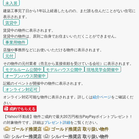
未入居
建築工事完了日から1年以上経過したものの、まだ誰も住んだことがない住宅に
表示されます。
賃貸中
賃貸中の物件に表示されます。
賃貸中の物件は、原則ご自身でお住まいいただくことができません。
事業用物件
店舗や事務所などにお使いいただける物件に表示されます。
元付
その物件の元付業者（売主から直接依頼を受けている会社）に表示されます。
モデルルーム公開中
モデルハウス公開中
現地見学会開催中
オープンハウス開催中
記載のイベントが開催中の物件に表示されます。
オンライン対応可
オンライン対応可能な物件に表示されます。詳しくは
紹介ページ
をご確認くだ
さい。
成約でもらえる
【Yahoo!不動産】物件ご成約で最大20万円相当PayPayポイントプレゼント！
の対象物件です。詳細は
プレゼント詳細
をご覧ください。
ゴールド推奨店
ゴールド推奨店 取り扱い物件
シルバー推奨店
シルバー推奨店 取り扱い物件