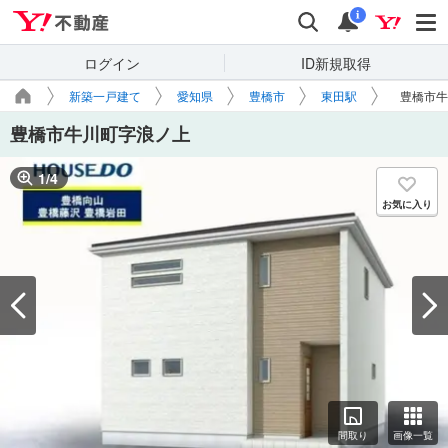
Yahoo!不動産
検索
通知
i
ログイン
ID新規取得
新築一戸建て
愛知県
豊橋市
東田駅
豊橋市牛
豊橋市牛川町字浪ノ上
1
/
4
お気に入り
間取り
画像一覧