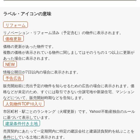
ラベル・アイコンの意味
リフォーム
リノベーション・リフォーム済み（予定含む）の物件に表示されます。
価格更新
価格の更新があった物件です。
複数の価格が表示されている物件に関しましてはそのうちの１つ以上に更新が
あった場合に表示されます。
NEW
情報公開日が7日以内の場合に表示されます。
予告広告
販売開始前に売出予定の物件を知らせるための広告の場合に表示されます。価
格などが未定のため、すぐには取引できない分譲宅地や新築住宅、マンション
などについて、販売開始時期などを告知します。
人気物件TOP10入り
市区町村・駅ごとのランキング（火曜更新）です。Yahoo!不動産独自のルール
に基づいて表示しています。
建築条件付き土地
売買契約にあたって一定期間内に特定の建設会社と建築請負契約を結ぶことを
条件にしている土地に表示されます。