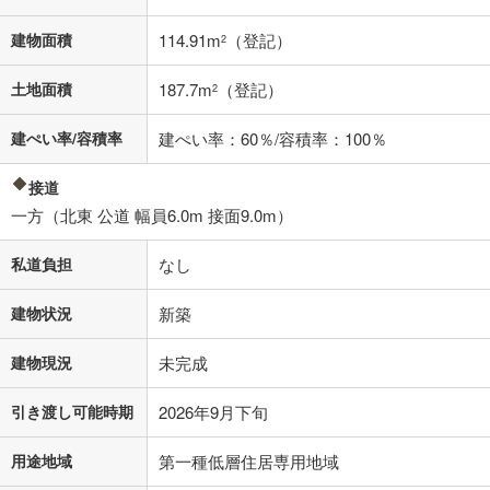
0万円
3,180万円
自己資金から住宅購入にかけられる金額を入力してくださ
建物面積
114.91m
（登記）
2
い。一般的には物件価格の2割までが目安です。
万円
ボーナス
閉じる
/回
土地面積
187.7m
（登記）
2
建ぺい率/容積率
建ぺい率：60％/容積率：100％
0円
3,180万円
接道
年2回払いを想定しています。毎月の返済額に加えて、ボー
一方（北東 公道 幅員6.0m 接面9.0m）
ナス時の増額分（1回分）を入力してください。
ボーナス払いの限度額は金融機関によって異なります。
私道負担
なし
82,548
円
/月
月々の返済額
閉じる
建物状況
新築
「金利」については、ご利用を予定されている金融機関等にご確認の
上、ご自身での入力をお願いいたします。初期設定で自動入力されてい
建物現況
未完成
る値は、実際の金融機関等における貸出金利とは何ら関係がなく、実際
の金融機関等における貸出金利を何ら保証するものではありません。返
引き渡し可能時期
2026年9月下旬
済方法「元利均等返済」にて算出しております。入力された金利を35年
適用した場合の計算結果を表示しています。
その他月額費用や、初期費用がかかります。ご注意ください。実際にお
用途地域
第一種低層住居専用地域
借り入れの際は各金融機関等に、必ずご自身でご確認をお願いいたしま