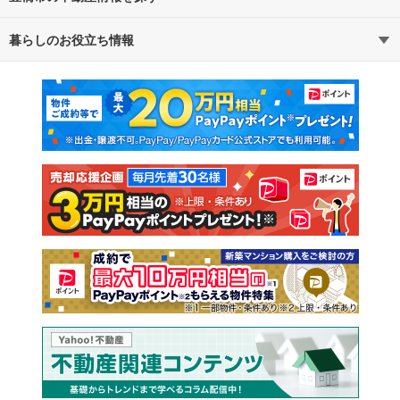
暮らしのお役立ち情報
不動産・住宅
賃貸住宅
通勤・通学時間から探す
地図から探す
マンションカタログ
教えて！住まいの先生
新築マンション
中古マンション
新築一戸建て
中古一戸建て
注文住宅
土地
売却査定