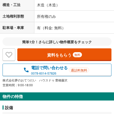
す。
構造・工法
木造（木造）
条件によってお借り入れができないことがあります。
土地権利形態
所有権のみ
不動産会社に購入相談をする
無料
駐車場・車庫
有（料金: 無料）
閉じる
簡単1分！さらに詳しい物件概要をチェック
資料をもらう
無料
電話で問い合わせる
通話料無料
0078-6014-57826
株式会社夢のおてつだい ハウスドゥ 豊橋藤沢
営業時間：9:00-18:00
物件の特徴
設備