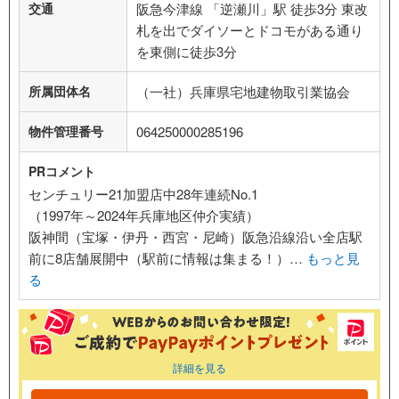
交通
阪急今津線 「逆瀬川」駅 徒歩3分 東改
札を出でダイソーとドコモがある通り
を東側に徒歩3分
所属団体名
（一社）兵庫県宅地建物取引業協会
物件管理番号
064250000285196
PRコメント
センチュリー21加盟店中28年連続No.1
（1997年～2024年兵庫地区仲介実績）
阪神間（宝塚・伊丹・西宮・尼崎）阪急沿線沿い全店駅
前に8店舗展開中（駅前に情報は集まる！）…
もっと見
る
詳細を見る