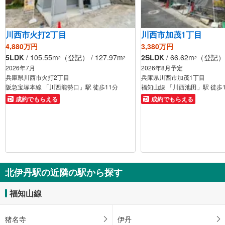
川西市火打2丁目
川西市加茂1丁目
4,880万円
3,380万円
5LDK
/ 105.55m
（登記） / 127.97m
2SLDK
/ 66.62m
（登記） /
2
2
2
2026年7月
2026年8月予定
兵庫県川西市火打2丁目
兵庫県川西市加茂1丁目
阪急宝塚本線 「川西能勢口」駅 徒歩11分
福知山線 「川西池田」駅 徒歩
成約でもらえる
成約でもらえる
北伊丹駅の近隣の駅から探す
福知山線
猪名寺
伊丹