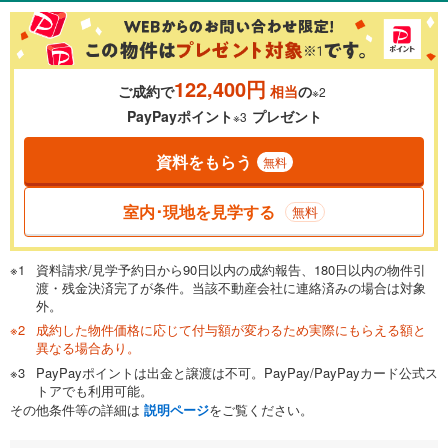
％
金利
122,400円
ご成約で
相当
の
※2
0.01%
14.99%
PayPayポイント
プレゼント
※3
資料をもらう
無料
返済期間
一般的には最長35年まで借り入れ可能です。多くの金融機関
室内･現地を見学する
無料
が完済時の年齢は80歳までを条件としています。
万円
頭金
閉じる
資料請求/見学予約日から90日以内の成約報告、180日以内の物件引
渡・残金決済完了が条件。当該不動産会社に連絡済みの場合は対象
外。
成約した物件価格に応じて付与額が変わるため実際にもらえる額と
0万円
4,080万円
異なる場合あり。
自己資金から住宅購入にかけられる金額を入力してくださ
PayPayポイントは出金と譲渡は不可。PayPay/PayPayカード公式ス
い。一般的には物件価格の2割までが目安です。
万円
トアでも利用可能。
ボーナス
閉じる
/回
その他条件等の詳細は
説明ページ
をご覧ください。