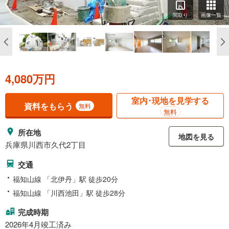
間取り
画像一覧
4,080万円
室内･現地を見学する
資料をもらう
無料
無料
所在地
地図を見る
兵庫県川西市久代2丁目
交通
福知山線 「北伊丹」駅 徒歩20分
福知山線 「川西池田」駅 徒歩28分
完成時期
2026年4月竣工済み