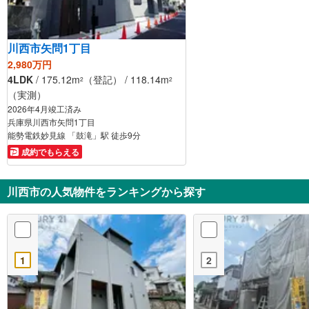
川西市矢問1丁目
2,980万円
4LDK
/ 175.12m
（登記） / 118.14m
2
2
（実測）
2026年4月竣工済み
兵庫県川西市矢問1丁目
能勢電鉄妙見線 「鼓滝」駅 徒歩9分
成約でもらえる
川西市の人気物件をランキングから探す
1
2