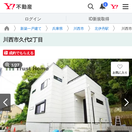
Yahoo!不動産
検索
通知
i
ログイン
ID新規取得
新築一戸建て
兵庫県
川西市
北伊丹駅
川西市
川西市久代2丁目
成約でもらえる
1
/
27
お気に入り