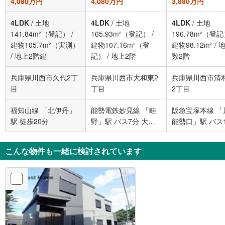
4,080万円
4,080万円
3,880万円
4LDK
/
土地
4LDK
/
土地
4LDK
/
土地
141.84m²（登記）
/
165.93m²（登記）
/
196.78m²（登
建物105.7m²（実測）
建物107.16m²（登
建物98.12m²
/
/
地上2階建
記）
/
地上2階
数2階
兵庫県川西市久代2丁
兵庫県川西市大和東2
兵庫県川西市清
目
丁目
2丁目
福知山線 「北伊丹」
能勢電鉄妙見線 「畦
阪急宝塚本線 「
駅 徒歩20分
野」駅 バス7分 大和
能勢口」駅 バス
東二丁目 バス停下車
清和台一丁目 バ
徒歩2分
下車 徒歩6分
こんな物件も一緒に検討されています