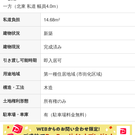
閉じる
一方（北東 私道 幅員4.0m）
私道負担
14.68m
2
建物状況
新築
建物現況
完成済み
引き渡し可能時期
即入居可
用途地域
第一種住居地域 (市街化区域)
構造・工法
木造
土地権利形態
所有権のみ
駐車場・車庫
有（駐車場料金無料）