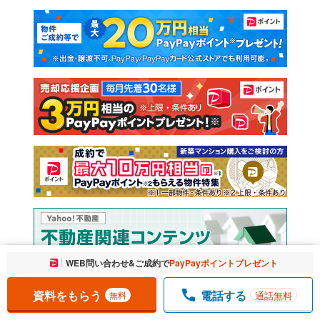
マンションカタログ
教えて！住まいの先生
新築マンション
中古マンション
新築一戸建て
中古一戸建て
注文住宅
土地
売却査定
お気に入りに追加しました。
WEB問い合わせ&ご成約で
PayPayポイントプレゼント
一覧を開く
資料をもらう
電話する
通話無料
無料