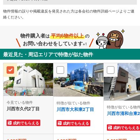
物件情報の誤りや掲載違反を発⾒された方は各会社の物件詳細ページよりご連
絡ください。
物件購入者
平均6物件以上
は
の
お問い合わせをしています
※1
最近見た・周辺エリアで特徴が似た物件
今見ている物件
特徴が似ている物件
特徴が似ている物
川西市久代2丁目
川西市大和東2丁目
川西市清和台東
成約でもらえる
成約でもらえる
成約でもらえる