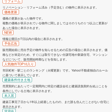
リフォーム
リノベーション・リフォーム済み（予定含む）の物件に表示されます。
価格更新
価格の更新があった物件です。
複数の価格が表示されている物件に関しましてはそのうちの１つ以上に更新が
あった場合に表示されます。
NEW
情報公開日が7日以内の場合に表示されます。
予告広告
販売開始前に売出予定の物件を知らせるための広告の場合に表示されます。価
格などが未定のため、すぐには取引できない分譲宅地や新築住宅、マンション
などについて、販売開始時期などを告知します。
人気物件TOP10入り
市区町村・駅ごとのランキング（火曜更新）です。Yahoo!不動産独自のルール
に基づいて表示しています。
建築条件付き土地
売買契約にあたって一定期間内に特定の建設会社と建築請負契約を結ぶことを
条件にしている土地に表示されます。
未入居
建築工事完了日から1年以上経過したものの、まだ誰も住んだことがない住宅に
表示されます。
賃貸中