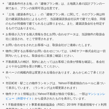
「建築条件付き土地」の「建物プラン例」は、土地購入者の設計プランの一
例であり、プランの採用可否は任意です。
「土地（建築条件なし）」の「建物プラン例」に関して、そのプラン例は特
定の建築請負会社によるもので、 当該建築請負会社以外で建てた場合、同様
のものが同価格で建てられるとは限りません。また、建築請負会社を特定す
るものではありません。
お客様が入力する個人情報を含むお問い合わせデータは、当該物件の取扱会
社に送信され、そこで管理されます。
お問い合わせをされたお客様へは、取扱会社がご連絡いたします。
物件に関するお客様のお問い合わせについては、LINEヤフー株式会社は一切
関与いたしません。取扱会社に直接ご確認ください。
不動産購入の検討、契約にあたってはお客様ご自身が情報を確認し、各会社
より十分な説明を受け判断してください。
本ページの掲載内容は変更される場合があります。あらかじめご了承くださ
い。
市区町村・駅ごとの物件ランキングは、Yahoo!不動産独自のルールに基づい
て表示しています。（ランキングは火曜更新されます）
物件クチコミ情報は主にYahoo!不動産が独自で収集し、一部は
マンションレ
ビュー（外部サイト）
から提供されたものを表示しています。
1 不動産情報サイト事業者連絡協議会（RSC）2018年 不動産情報サイト利用
者意識アンケートより引用しました。