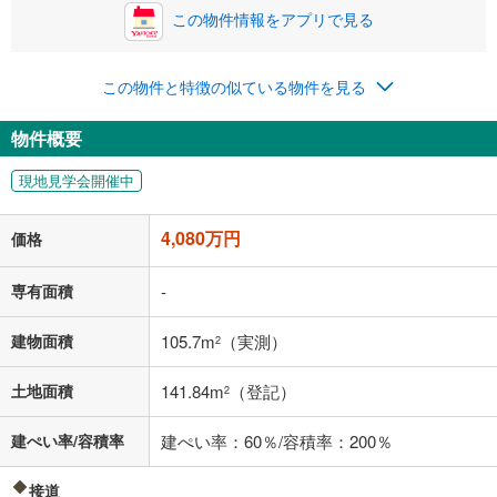
この物件情報をアプリで見る
0円
4,080万円
年2回払いを想定しています。毎月の返済額に加えて、ボー
この物件と特徴の似ている物件を見る
ナス時の増額分（1回分）を入力してください。
ボーナス払いの限度額は金融機関によって異なります。
物件概要
105,910
円
/月
月々の返済額
閉じる
現地見学会開催中
「金利」については、ご利用を予定されている金融機関等にご確認の
上、ご自身での入力をお願いいたします。初期設定で自動入力されてい
4,080万円
価格
る値は、実際の金融機関等における貸出金利とは何ら関係がなく、実際
の金融機関等における貸出金利を何ら保証するものではありません。返
済方法「元利均等返済」にて算出しております。入力された金利を35年
専有面積
-
適用した場合の計算結果を表示しています。
その他月額費用や、初期費用がかかります。ご注意ください。実際にお
建物面積
105.7m
（実測）
2
借り入れの際は各金融機関等に、必ずご自身でご確認をお願いいたしま
す。
土地面積
141.84m
（登記）
条件によってお借り入れができないことがあります。
2
不動産会社に購入相談をする
建ぺい率/容積率
建ぺい率：60％/容積率：200％
無料
接道