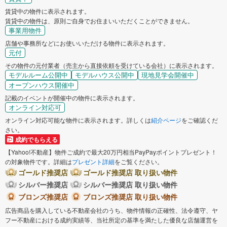
賃貸中の物件に表示されます。
賃貸中の物件は、原則ご自身でお住まいいただくことができません。
事業用物件
店舗や事務所などにお使いいただける物件に表示されます。
元付
その物件の元付業者（売主から直接依頼を受けている会社）に表示されます。
モデルルーム公開中
モデルハウス公開中
現地見学会開催中
オープンハウス開催中
記載のイベントが開催中の物件に表示されます。
オンライン対応可
オンライン対応可能な物件に表示されます。詳しくは
紹介ページ
をご確認くだ
さい。
成約でもらえる
【Yahoo!不動産】物件ご成約で最大20万円相当PayPayポイントプレゼント！
の対象物件です。詳細は
プレゼント詳細
をご覧ください。
ゴールド推奨店
ゴールド推奨店 取り扱い物件
シルバー推奨店
シルバー推奨店 取り扱い物件
ブロンズ推奨店
ブロンズ推奨店 取り扱い物件
広告商品を購入している不動産会社のうち、物件情報の正確性、法令遵守、ヤ
フー不動産における成約実績等、当社所定の基準を満たした優良な店舗運営を