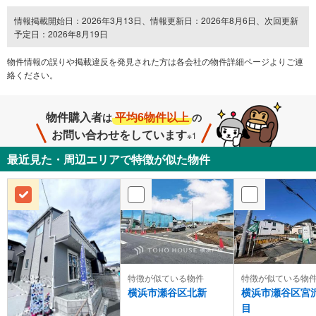
情報掲載開始日：2026年3月13日、情報更新日：2026年8月6日、次回更新
予定日：2026年8月19日
物件情報の誤りや掲載違反を発⾒された方は各会社の物件詳細ページよりご連
絡ください。
物件購入者
平均6物件以上
は
の
お問い合わせをしています
※1
最近見た・周辺エリアで特徴が似た物件
特徴が似ている物件
特徴が似ている物
横浜市瀬谷区北新
横浜市瀬谷区宮
目