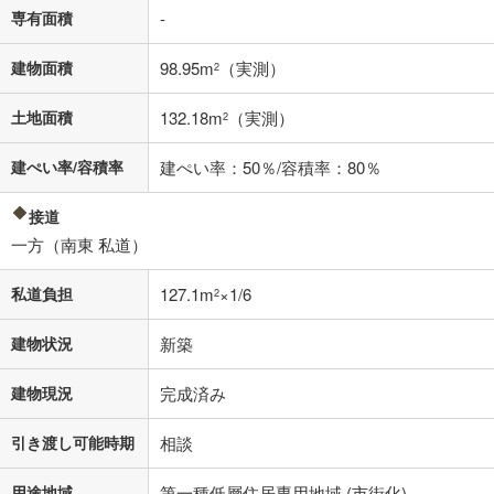
済方法「元利均等返済」にて算出しております。入力された金利を35年
専有面積
-
適用した場合の計算結果を表示しています。
その他月額費用や、初期費用がかかります。ご注意ください。実際にお
借り入れの際は各金融機関等に、必ずご自身でご確認をお願いいたしま
建物面積
98.95m
（実測）
2
す。
条件によってお借り入れができないことがあります。
土地面積
132.18m
（実測）
2
不動産会社に購入相談をする
無料
建ぺい率/容積率
建ぺい率：50％/容積率：80％
接道
閉じる
一方（南東 私道）
私道負担
127.1m
×1/6
2
建物状況
新築
建物現況
完成済み
引き渡し可能時期
相談
用途地域
第一種低層住居専用地域 (市街化)