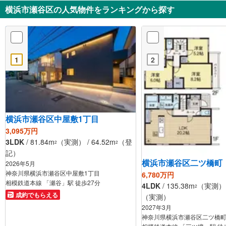
徒歩4分
横浜市瀬谷区の人気物件をランキングから探す
1
2
横浜市瀬谷区中屋敷1丁目
3,095万円
3LDK
/ 81.84m
（実測） / 64.52m
（登
2
2
記）
横浜市瀬谷区二ツ橋町
2026年5月
神奈川県横浜市瀬谷区中屋敷1丁目
6,780万円
相模鉄道本線 「瀬谷」駅 徒歩27分
4LDK
/ 135.38m
（実測） /
2
成約でもらえる
（実測）
2027年3月
神奈川県横浜市瀬谷区二ツ橋