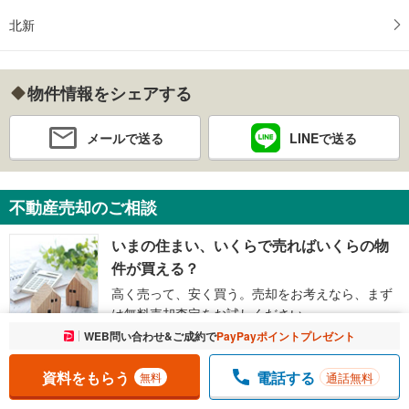
北新
物件情報をシェアする
メールで送る
LINEで送る
不動産売却のご相談
いまの住まい、いくらで売ればいくらの物
件が買える？
高く売って、安く買う。売却をお考えなら、まず
は無料売却査定をお試しください。
お気に入りに追加しました。
WEB問い合わせ&ご成約で
PayPayポイントプレゼント
一覧を開く
一戸建ての最新相場を見る
資料をもらう
電話する
通話無料
無料
売却査定を依頼する
（無料）