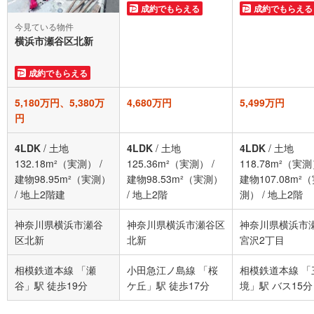
成約でもらえる
成約でもらえる
今見ている物件
横浜市瀬谷区北新
成約でもらえる
5,180万円、5,380万
4,680万円
5,499万円
円
4LDK
/
土地
4LDK
/
土地
4LDK
/
土地
132.18m²（実測）
/
125.36m²（実測）
/
118.78m²（実
建物98.95m²（実測）
建物98.53m²（実測）
建物107.08m²
/
地上2階建
/
地上2階
測）
/
地上2階
神奈川県横浜市瀬谷
神奈川県横浜市瀬谷区
神奈川県横浜市
区北新
北新
宮沢2丁目
相模鉄道本線 「瀬
小田急江ノ島線 「桜
相模鉄道本線 「
谷」駅 徒歩19分
ケ丘」駅 徒歩17分
境」駅 バス15分
谷小学校 バス停