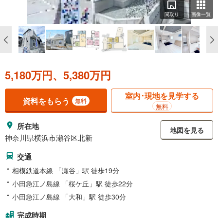
間取り
画像一覧
5,180万円、5,380万円
室内･現地を見学する
資料をもらう
無料
無料
所在地
地図を見る
神奈川県横浜市瀬谷区北新
交通
相模鉄道本線 「瀬谷」駅 徒歩19分
小田急江ノ島線 「桜ケ丘」駅 徒歩22分
小田急江ノ島線 「大和」駅 徒歩30分
完成時期