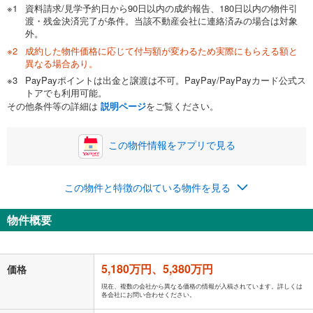
資料請求/見学予約日から90日以内の成約報告、180日以内の物件引
渡・残金決済完了が条件。当該不動産会社に連絡済みの場合は対象
外。
成約した物件価格に応じて付与額が変わるため実際にもらえる額と
0万円
5,380万円
異なる場合あり。
自己資金から住宅購入にかけられる金額を入力してくださ
PayPayポイントは出金と譲渡は不可。PayPay/PayPayカード公式ス
い。一般的には物件価格の2割までが目安です。
万円
トアでも利用可能。
ボーナス
閉じる
/回
その他条件等の詳細は
説明ページ
をご覧ください。
この物件情報をアプリで見る
0円
5,380万円
年2回払いを想定しています。毎月の返済額に加えて、ボー
この物件と特徴の似ている物件を見る
ナス時の増額分（1回分）を入力してください。
ボーナス払いの限度額は金融機関によって異なります。
物件概要
139,656
円
/月
月々の返済額
閉じる
「金利」については、ご利用を予定されている金融機関等にご確認の
5,180万円、5,380万円
価格
上、ご自身での入力をお願いいたします。初期設定で自動入力されてい
る値は、実際の金融機関等における貸出金利とは何ら関係がなく、実際
現在、複数の会社から異なる価格の情報が入稿されています。詳しくは
各会社にお問い合わせください。
の金融機関等における貸出金利を何ら保証するものではありません。返