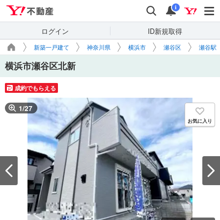
Yahoo!不動産
検索
通知
i
ログイン
ID新規取得
新築一戸建て
神奈川県
横浜市
瀬谷区
瀬谷駅
横浜市瀬谷区北新
成約でもらえる
1
/
27
お気に入り