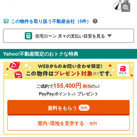
この物件を取り扱う不動産会社（5件）
住宅ローン 月々の支払い目安を見る
支払いの目安をシミュレーションすることができます。
Yahoo!不動産限定のおトクな特典
％
金利
155,400円
ご成約で
相当
の
※2
0.01%
14.99%
PayPayポイント
プレゼント
※3
資料をもらう
無料
返済期間
一般的には最長35年まで借り入れ可能です。多くの金融機関
室内･現地を見学する
無料
が完済時の年齢は80歳までを条件としています。
万円
頭金
閉じる