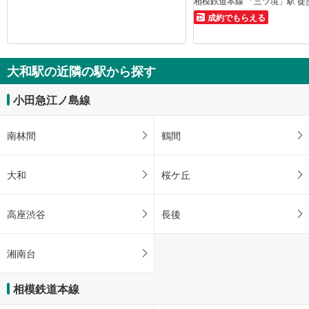
相模鉄道本線 「三ツ境」駅 徒
成約でもらえる
大和駅の近隣の駅から探す
小田急江ノ島線
南林間
鶴間
大和
桜ケ丘
高座渋谷
長後
湘南台
相模鉄道本線