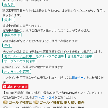
未入居
建築工事完了日から1年以上経過したものの、まだ誰も住んだことがない住宅に
表示されます。
賃貸中
賃貸中の物件に表示されます。
賃貸中の物件は、原則ご自身でお住まいいただくことができません。
事業用物件
店舗や事務所などにお使いいただける物件に表示されます。
元付
その物件の元付業者（売主から直接依頼を受けている会社）に表示されます。
モデルルーム公開中
モデルハウス公開中
現地見学会開催中
オープンハウス開催中
記載のイベントが開催中の物件に表示されます。
オンライン対応可
オンライン対応可能な物件に表示されます。詳しくは
紹介ページ
をご確認くだ
さい。
成約でもらえる
【Yahoo!不動産】物件ご成約で最大20万円相当PayPayポイントプレゼント！
の対象物件です。詳細は
プレゼント詳細
をご覧ください。
ゴールド推奨店
ゴールド推奨店 取り扱い物件