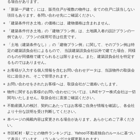
る場合があります。
「新築一戸建て」には、販売住戸が複数の物件は、全ての住戸に該当しない
項目もあります。各問い合わせ先にご確認ください。
「建築条件付き土地」の価格には、建物価格は含まれません。
「建築条件付き土地」の「建物プラン例」は、土地購入者の設計プランの一
例であり、プランの採用可否は任意です。
「土地（建築条件なし）」の「建物プラン例」に関して、そのプラン例は特
定の建築請負会社によるもので、 当該建築請負会社以外で建てた場合、同様
のものが同価格で建てられるとは限りません。また、建築請負会社を特定す
るものではありません。
お客様が入力する個人情報を含むお問い合わせデータは、当該物件の取扱会
社に送信され、そこで管理されます。
お問い合わせをされたお客様へは、取扱会社がご連絡いたします。
物件に関するお客様のお問い合わせについては、LINEヤフー株式会社は一切
関与いたしません。取扱会社に直接ご確認ください。
不動産購入の検討、契約にあたってはお客様ご自身が情報を確認し、各会社
より十分な説明を受け判断してください。
本ページの掲載内容は変更される場合があります。あらかじめご了承くださ
い。
市区町村・駅ごとの物件ランキングは、Yahoo!不動産独自のルールに基づい
て表示しています。（ランキングは火曜更新されます）