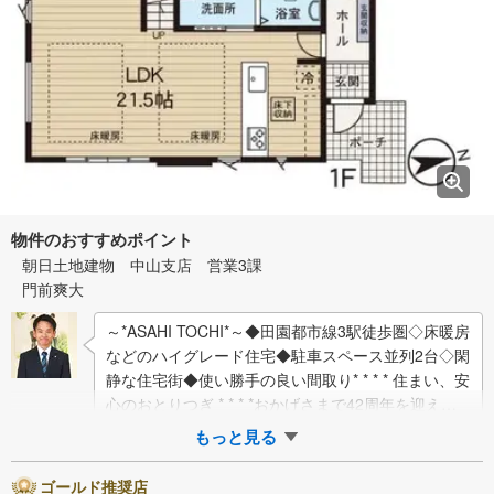
物件のおすすめポイント
朝日土地建物 中山支店 営業3課
門前爽大
～*ASAHI TOCHI*～◆田園都市線3駅徒歩圏◇床暖房
などのハイグレード住宅◆駐車スペース並列2台◇閑
静な住宅街◆使い勝手の良い間取り* * * * 住まい、安
心のおとりつぎ * * * *おかげさまで42周年を迎える
ことが…
もっと見る
ゴールド推奨店