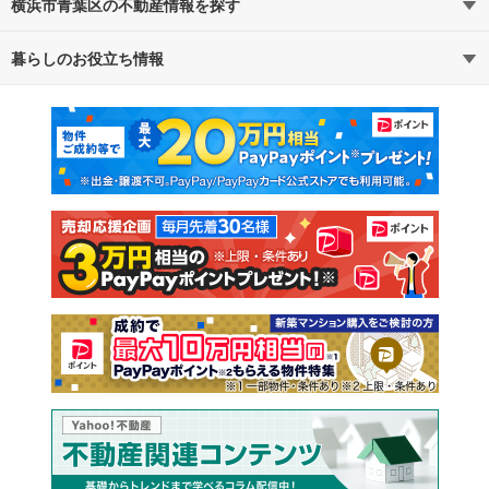
横浜市青葉区の不動産情報を探す
路線・駅から探す
地域から探す
暮らしのお役立ち情報
不動産・住宅
賃貸住宅
通勤・通学時間から探す
地図から探す
マンションカタログ
教えて！住まいの先生
新築マンション
中古マンション
新築一戸建て
中古一戸建て
注文住宅
土地
売却査定