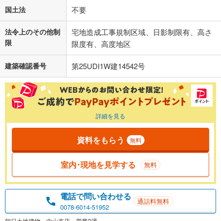
国土法
不要
法令上のその他制
宅地造成工事規制区域、日影制限有、高さ
限
限度有、高度地区
建築確認番号
第25UDI1W建14542号
詳細を見る
資料をもらう
無料
室内･現地を見学する
無料
電話で問い合わせる
通話料無料
0078-6014-51952
朝日土地建物 中山支店 営業3課