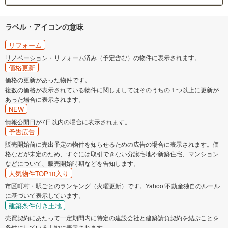
ラベル・アイコンの意味
リフォーム
リノベーション・リフォーム済み（予定含む）の物件に表示されます。
価格更新
価格の更新があった物件です。
複数の価格が表示されている物件に関しましてはそのうちの１つ以上に更新が
あった場合に表示されます。
NEW
情報公開日が7日以内の場合に表示されます。
予告広告
販売開始前に売出予定の物件を知らせるための広告の場合に表示されます。価
格などが未定のため、すぐには取引できない分譲宅地や新築住宅、マンション
などについて、販売開始時期などを告知します。
人気物件TOP10入り
市区町村・駅ごとのランキング（火曜更新）です。Yahoo!不動産独自のルール
に基づいて表示しています。
建築条件付き土地
売買契約にあたって一定期間内に特定の建設会社と建築請負契約を結ぶことを
条件にしている土地に表示されます。