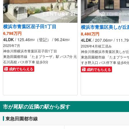
横浜市青葉区荏子田1丁目
横浜市青葉区美しが丘
6,798万円
8,480万円
4LDK
/ 125.46m
（登記） / 96.24m
4LDK
/ 207.06m
/ 111.7
2
2
2
2025年7月
2026年4月竣工済み
神奈川県横浜市青葉区荏子田1丁目
神奈川県横浜市青葉区美しが丘
東急田園都市線 「たまプラーザ」駅 バス7分 元
東急田園都市線 「たまプラーザ
石川高校 バス停下車 徒歩3分
すき野入口 バス停下車 徒歩
成約でもらえる
成約でもらえる
市が尾駅の近隣の駅から探す
東急田園都市線