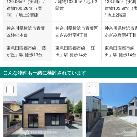
120.06m²（実測）
/
/
建物103.9m²
/
地上2
133.56m²（実
建物100.26m²（実
階建
建物103.9m²（
測）
/
地上2階建
/
地上2階建
神奈川県横浜市青葉
神奈川県横浜市青葉区
神奈川県横浜市
区柿の木台
あざみ野南4丁目
あざみ野南4丁目
東急田園都市線 「藤
東急田園都市線 「江
東急田園都市線 
が丘」駅 徒歩13分
田」駅 徒歩14分
田」駅 徒歩14分
こんな物件も一緒に検討されています