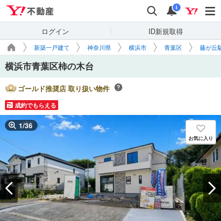
Yahoo!不動産
検索
通知
i
ログイン
ID新規取得
新築一戸建て
神奈川県
横浜市
青葉区
藤が丘
横浜市青葉区柿の木台
ゴールド推奨店 取り扱い物件
成約でもらえる
1
/
36
お気に入り