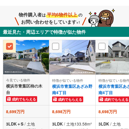
物件購入者
平均6物件以上
は
の
お問い合わせをしています
※1
最近見た・周辺エリアで特徴が似た物件
今見ている物件
特徴が似ている物件
特徴が似ている物
横浜市青葉区柿の木
横浜市青葉区あざみ野
横浜市青葉区あ
台
南4丁目
南4丁目
成約でもらえる
成約でもらえる
成約でもらえる
8,699万円
8,698万円
8,698万円
3LDK＋S
/
土地
3LDK
/
土地133.58m²
3LDK
/
土地