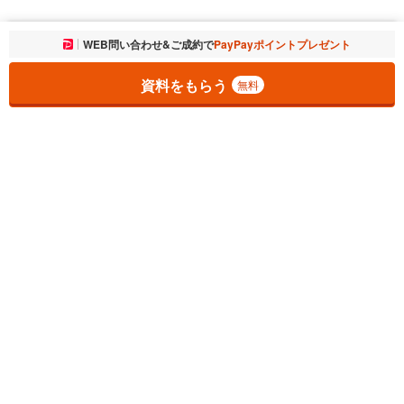
お気に入りに追加しました。
WEB問い合わせ&ご成約で
PayPayポイントプレゼント
一覧を開く
資料をもらう
無料
1
チェックした
件
をまとめて
資料をもらう
無料