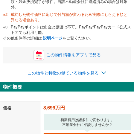
渡・残金決済完了が条件。当該不動産会社に連絡済みの場合は対象
外。
成約した物件価格に応じて付与額が変わるため実際にもらえる額と
0万円
8,699万円
異なる場合あり。
自己資金から住宅購入にかけられる金額を入力してくださ
PayPayポイントは出金と譲渡は不可。PayPay/PayPayカード公式ス
い。一般的には物件価格の2割までが目安です。
万円
トアでも利用可能。
ボーナス
閉じる
/回
その他条件等の詳細は
説明ページ
をご覧ください。
この物件情報をアプリで見る
0円
8,699万円
年2回払いを想定しています。毎月の返済額に加えて、ボー
この物件と特徴の似ている物件を見る
ナス時の増額分（1回分）を入力してください。
ボーナス払いの限度額は金融機関によって異なります。
物件概要
225,813
円
/月
月々の返済額
閉じる
「金利」については、ご利用を予定されている金融機関等にご確認の
8,699万円
価格
上、ご自身での入力をお願いいたします。初期設定で自動入力されてい
る値は、実際の金融機関等における貸出金利とは何ら関係がなく、実際
初期費用は諸条件で変わります。
の金融機関等における貸出金利を何ら保証するものではありません。返
不動産会社に相談しませんか？
済方法「元利均等返済」にて算出しております。入力された金利を35年
適用した場合の計算結果を表示しています。