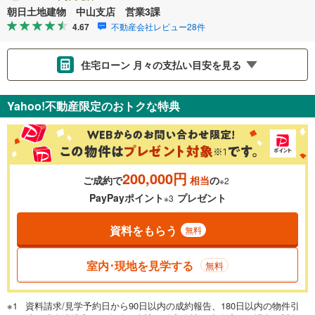
朝日土地建物 中山支店 営業3課
4.67
不動産会社レビュー28件
住宅ローン 月々の支払い目安を見る
支払いの目安をシミュレーションすることができます。
Yahoo!不動産限定のおトクな特典
％
金利
200,000円
ご成約で
相当
の
※2
0.01%
14.99%
PayPayポイント
プレゼント
※3
資料をもらう
無料
返済期間
一般的には最長35年まで借り入れ可能です。多くの金融機関
室内･現地を見学する
無料
が完済時の年齢は80歳までを条件としています。
万円
頭金
閉じる
資料請求/見学予約日から90日以内の成約報告、180日以内の物件引