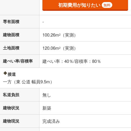
その他月額費用や、初期費用がかかります。ご注意ください。実際にお
初期費用が知りたい
無料
借り入れの際は各金融機関等に、必ずご自身でご確認をお願いいたしま
す。
条件によってお借り入れができないことがあります。
専有面積
-
不動産会社に購入相談をする
無料
建物面積
100.26m
（実測）
2
土地面積
120.06m
（実測）
2
閉じる
建ぺい率/容積率
建ぺい率：40％/容積率：80％
接道
一方（東 公道 幅員9.5m）
私道負担
無し
建物状況
新築
建物現況
完成済み