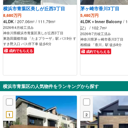
横浜市青葉区美しが丘西3丁目
茅ヶ崎市香川3丁目
8,680万円
5,480万円
4LDK
/ 207.06m
/ 111.79m
4LDK＋Inner Balcony
/ 
2
2
2026年4月竣工済み
記） / 102.7m
2
神奈川県横浜市青葉区美しが丘西3丁目
2026年7月竣工済み
東急田園都市線 「たまプラーザ」駅 バス9分 す
神奈川県茅ヶ崎市香川3丁目
すき野入口 バス停下車 徒歩6分
相模線 「香川」駅 徒歩8分
成約でもらえる
成約でもらえる
横浜市青葉区の人気物件をランキングから探す
1
2