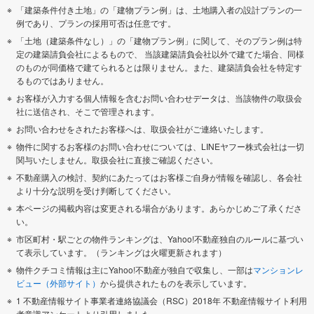
「建築条件付き土地」の「建物プラン例」は、土地購入者の設計プランの一
例であり、プランの採用可否は任意です。
「土地（建築条件なし）」の「建物プラン例」に関して、そのプラン例は特
定の建築請負会社によるもので、 当該建築請負会社以外で建てた場合、同様
のものが同価格で建てられるとは限りません。また、建築請負会社を特定す
るものではありません。
お客様が入力する個人情報を含むお問い合わせデータは、当該物件の取扱会
社に送信され、そこで管理されます。
お問い合わせをされたお客様へは、取扱会社がご連絡いたします。
物件に関するお客様のお問い合わせについては、LINEヤフー株式会社は一切
関与いたしません。取扱会社に直接ご確認ください。
不動産購入の検討、契約にあたってはお客様ご自身が情報を確認し、各会社
より十分な説明を受け判断してください。
本ページの掲載内容は変更される場合があります。あらかじめご了承くださ
い。
市区町村・駅ごとの物件ランキングは、Yahoo!不動産独自のルールに基づい
て表示しています。（ランキングは火曜更新されます）
物件クチコミ情報は主にYahoo!不動産が独自で収集し、一部は
マンションレ
ビュー（外部サイト）
から提供されたものを表示しています。
1 不動産情報サイト事業者連絡協議会（RSC）2018年 不動産情報サイト利用
者意識アンケートより引用しました。