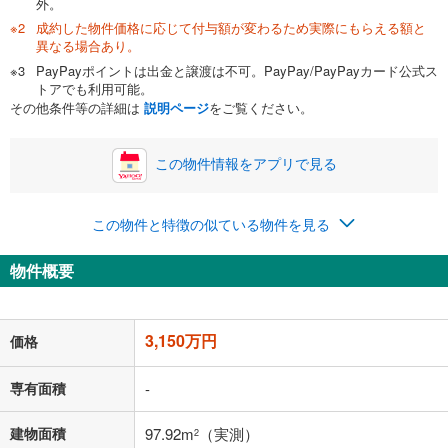
外。
成約した物件価格に応じて付与額が変わるため実際にもらえる額と
0万円
3,150万円
異なる場合あり。
自己資金から住宅購入にかけられる金額を入力してくださ
PayPayポイントは出金と譲渡は不可。PayPay/PayPayカード公式ス
い。一般的には物件価格の2割までが目安です。
万円
トアでも利用可能。
ボーナス
閉じる
/回
その他条件等の詳細は
説明ページ
をご覧ください。
この物件情報をアプリで見る
0円
3,150万円
年2回払いを想定しています。毎月の返済額に加えて、ボー
この物件と特徴の似ている物件を見る
ナス時の増額分（1回分）を入力してください。
ボーナス払いの限度額は金融機関によって異なります。
物件概要
81,769
円
/月
月々の返済額
閉じる
「金利」については、ご利用を予定されている金融機関等にご確認の
3,150万円
価格
上、ご自身での入力をお願いいたします。初期設定で自動入力されてい
る値は、実際の金融機関等における貸出金利とは何ら関係がなく、実際
の金融機関等における貸出金利を何ら保証するものではありません。返
専有面積
-
済方法「元利均等返済」にて算出しております。入力された金利を35年
適用した場合の計算結果を表示しています。
建物面積
97.92m
（実測）
2
その他月額費用や、初期費用がかかります。ご注意ください。実際にお