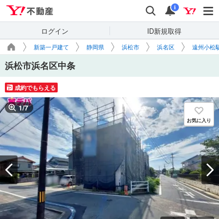
Yahoo!不動産
検索
通知
i
ログイン
ID新規取得
新築一戸建て
静岡県
浜松市
浜名区
遠州小松
浜松市浜名区中条
成約でもらえる
1
/
7
お気に入り