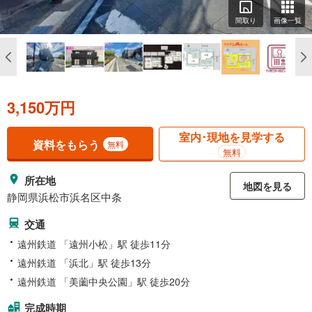
間取り
画像一覧
3,150万円
室内･現地を見学する
資料をもらう
無料
無料
所在地
地図を見る
静岡県浜松市浜名区中条
交通
遠州鉄道 「遠州小松」駅 徒歩11分
遠州鉄道 「浜北」駅 徒歩13分
遠州鉄道 「美薗中央公園」駅 徒歩20分
完成時期