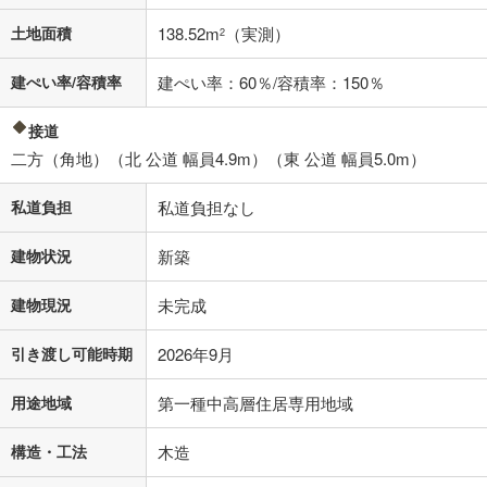
借り入れの際は各金融機関等に、必ずご自身でご確認をお願いいたしま
土地面積
138.52m
（実測）
2
す。
条件によってお借り入れができないことがあります。
建ぺい率/容積率
建ぺい率：60％/容積率：150％
不動産会社に購入相談をする
無料
接道
二方（角地）（北 公道 幅員4.9m）（東 公道 幅員5.0m）
閉じる
私道負担
私道負担なし
建物状況
新築
建物現況
未完成
引き渡し可能時期
2026年9月
用途地域
第一種中高層住居専用地域
構造・工法
木造