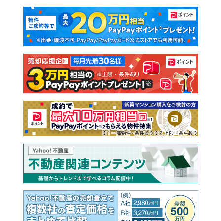
マンションカタログ
教えて！住まいの先生
新築マンション
中古マンション
新築一戸建て
中古一戸建て
注文住宅
土地
売却査定