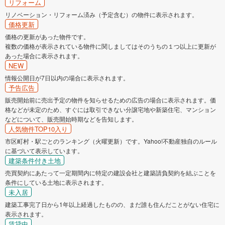
リフォーム
リノベーション・リフォーム済み（予定含む）の物件に表示されます。
価格更新
価格の更新があった物件です。
複数の価格が表示されている物件に関しましてはそのうちの１つ以上に更新が
あった場合に表示されます。
NEW
情報公開日が7日以内の場合に表示されます。
予告広告
販売開始前に売出予定の物件を知らせるための広告の場合に表示されます。価
格などが未定のため、すぐには取引できない分譲宅地や新築住宅、マンション
などについて、販売開始時期などを告知します。
人気物件TOP10入り
市区町村・駅ごとのランキング（火曜更新）です。Yahoo!不動産独自のルール
に基づいて表示しています。
建築条件付き土地
売買契約にあたって一定期間内に特定の建設会社と建築請負契約を結ぶことを
条件にしている土地に表示されます。
未入居
建築工事完了日から1年以上経過したものの、まだ誰も住んだことがない住宅に
表示されます。
賃貸中