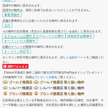
賃貸中の物件に表示されます。
賃貸中の物件は、原則ご自身でお住まいいただくことができません。
事業用物件
店舗や事務所などにお使いいただける物件に表示されます。
元付
その物件の元付業者（売主から直接依頼を受けている会社）に表示されます。
モデルルーム公開中
モデルハウス公開中
現地見学会開催中
オープンハウス開催中
記載のイベントが開催中の物件に表示されます。
オンライン対応可
オンライン対応可能な物件に表示されます。詳しくは
紹介ページ
をご確認くだ
さい。
成約でもらえる
【Yahoo!不動産】物件ご成約で最大20万円相当PayPayポイントプレゼント！
の対象物件です。詳細は
プレゼント詳細
をご覧ください。
ゴールド推奨店
ゴールド推奨店 取り扱い物件
シルバー推奨店
シルバー推奨店 取り扱い物件
ブロンズ推奨店
ブロンズ推奨店 取り扱い物件
広告商品を購入している不動産会社のうち、物件情報の正確性、法令遵守、ヤ
フー不動産における成約実績等、当社所定の基準を満たした優良な店舗運営を