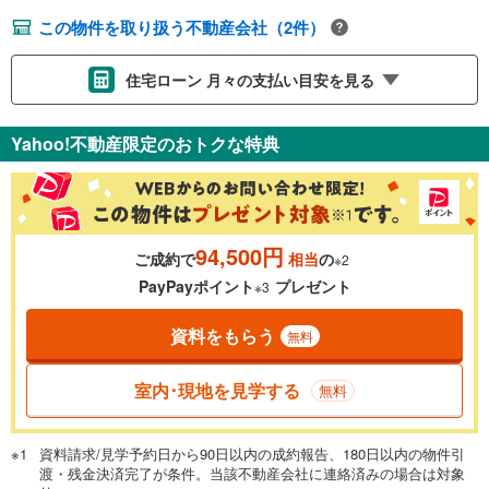
この物件を取り扱う不動産会社（2件）
住宅ローン 月々の支払い目安を見る
支払いの目安をシミュレーションすることができます。
Yahoo!不動産限定のおトクな特典
％
金利
94,500円
ご成約で
相当
の
※2
0.01%
14.99%
PayPayポイント
プレゼント
※3
資料をもらう
無料
返済期間
一般的には最長35年まで借り入れ可能です。多くの金融機関
室内･現地を見学する
無料
が完済時の年齢は80歳までを条件としています。
万円
頭金
閉じる
資料請求/見学予約日から90日以内の成約報告、180日以内の物件引
渡・残金決済完了が条件。当該不動産会社に連絡済みの場合は対象