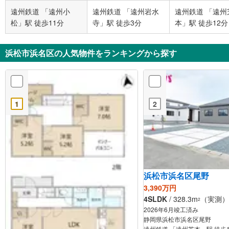
遠州鉄道 「遠州小
遠州鉄道 「遠州岩水
遠州鉄道 「遠州
松」駅 徒歩11分
寺」駅 徒歩3分
本」駅 徒歩12分
浜松市浜名区の人気物件をランキングから探す
1
2
浜松市浜名区尾野
3,390万円
4SLDK
/ 328.3m
（実測） /
2
2026年6月竣工済み
静岡県浜松市浜名区尾野
遠州鉄道 「遠州芝本」駅 徒歩