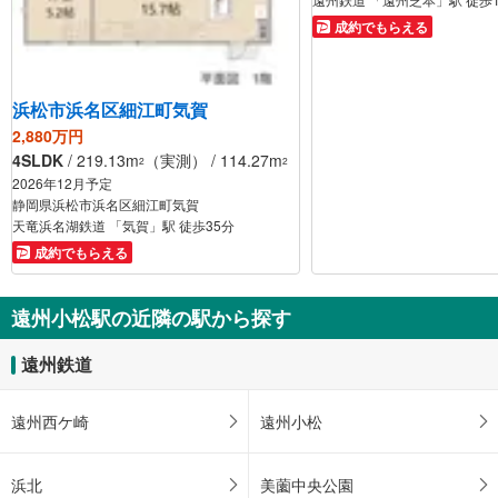
成約でもらえる
浜松市浜名区細江町気賀
2,880万円
4SLDK
/ 219.13m
（実測） / 114.27m
2
2
2026年12月予定
静岡県浜松市浜名区細江町気賀
天竜浜名湖鉄道 「気賀」駅 徒歩35分
成約でもらえる
遠州小松駅の近隣の駅から探す
遠州鉄道
遠州西ケ崎
遠州小松
浜北
美薗中央公園