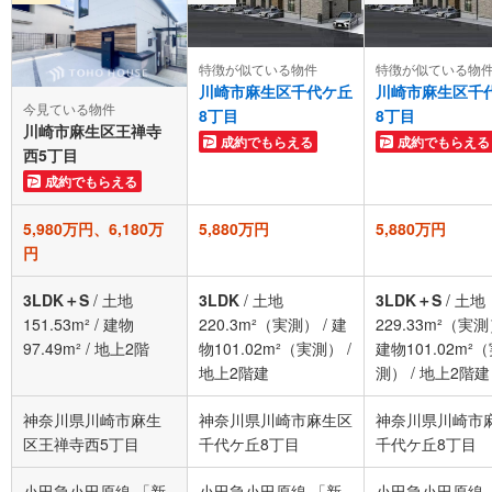
特徴が似ている物件
特徴が似ている物
川崎市麻生区千代ケ丘
川崎市麻生区千
今見ている物件
8丁目
8丁目
川崎市麻生区王禅寺
成約でもらえる
成約でもらえる
西5丁目
成約でもらえる
5,980万円、6,180万
5,880万円
5,880万円
円
3LDK＋S
/
土地
3LDK
/
土地
3LDK＋S
/
土地
151.53m²
/
建物
220.3m²（実測）
/
建
229.33m²（実
97.49m²
/
地上2階
物101.02m²（実測）
/
建物101.02m²
地上2階建
測）
/
地上2階建
神奈川県川崎市麻生
神奈川県川崎市麻生区
神奈川県川崎市
区王禅寺西5丁目
千代ケ丘8丁目
千代ケ丘8丁目
小田急小田原線 「新
小田急小田原線 「新
小田急小田原線 