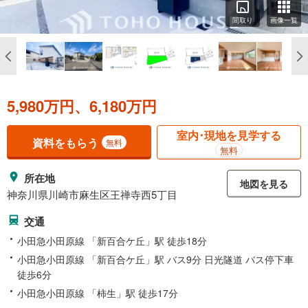
間取り
画像一覧
5,980万円、6,180万円
室内･現地を見学する
資料をもらう
無料
無料
所在地
地図を見る
神奈川県川崎市麻生区王禅寺西5丁目
交通
小田急小田原線 「新百合ケ丘」駅 徒歩18分
小田急小田原線 「新百合ケ丘」駅 バス9分 日光隧道 バス停下車
徒歩6分
小田急小田原線 「柿生」駅 徒歩17分