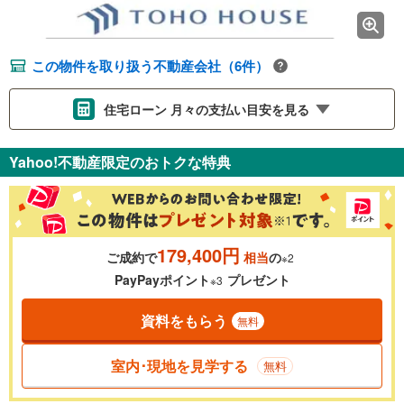
この物件を取り扱う不動産会社（6件）
住宅ローン 月々の支払い目安を見る
支払いの目安をシミュレーションすることができます。
Yahoo!不動産限定のおトクな特典
％
金利
179,400円
ご成約で
相当
の
※2
0.01%
14.99%
PayPayポイント
プレゼント
※3
資料をもらう
無料
返済期間
一般的には最長35年まで借り入れ可能です。多くの金融機関
室内･現地を見学する
無料
が完済時の年齢は80歳までを条件としています。
万円
頭金