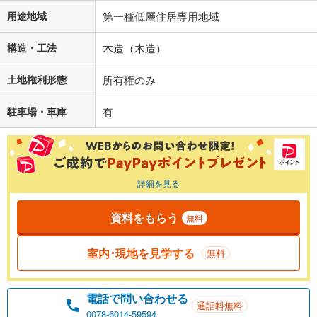
用途地域
第一種低層住居専用地域
構造・工法
木造（木造）
土地権利形態
所有権のみ
駐車場・車庫
有
詳細を見る
資料をもらう
無料
室内･現地を見学する
無料
電話で問い合わせる
通話料無料
0078-6014-59594