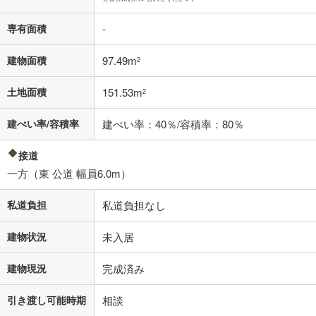
済方法「元利均等返済」にて算出しております。入力された金利を35年
適用した場合の計算結果を表示しています。
専有面積
-
その他月額費用や、初期費用がかかります。ご注意ください。実際にお
借り入れの際は各金融機関等に、必ずご自身でご確認をお願いいたしま
す。
建物面積
97.49m
2
条件によってお借り入れができないことがあります。
土地面積
151.53m
2
不動産会社に購入相談をする
無料
建ぺい率/容積率
建ぺい率：40％/容積率：80％
閉じる
接道
一方（東 公道 幅員6.0m）
私道負担
私道負担なし
建物状況
未入居
建物現況
完成済み
引き渡し可能時期
相談