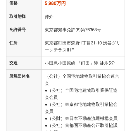
価格
5,980万円
取引態様
仲介
免許番号
東京都知事免許(6)第76363号
住所
東京都町田市森野1丁目31-10 渋谷グリ
ーンテラスII1F
交通
小田急小田原線 「町田」駅 徒歩5分
所属団体名
（公社）全国宅地建物取引業協会連合
会
●（公社）全国宅地建物取引業保証協
会会員
●（公社）東京都宅地建物取引業協会
会員
●（公財）東日本不動産流通機構会員
●（公社）首都圏不動産公正取引協議