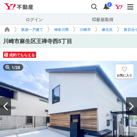
Yahoo!不動産
検索
通知
i
ログイン
ID新規取得
新築一戸建て
神奈川県
川崎市
麻生区
新百合
川崎市麻生区王禅寺西5丁目
成約でもらえる
1
/
28
お気に入り