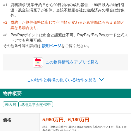
閉じる
資料請求/見学予約日から90日以内の成約報告、180日以内の物件引
渡・残金決済完了が条件。当該不動産会社に連絡済みの場合は対象
外。
成約した物件価格に応じて付与額が変わるため実際にもらえる額と
0万円
6,180万円
異なる場合あり。
自己資金から住宅購入にかけられる金額を入力してくださ
PayPayポイントは出金と譲渡は不可。PayPay/PayPayカード公式ス
い。一般的には物件価格の2割までが目安です。
万円
トアでも利用可能。
ボーナス
閉じる
/回
その他条件等の詳細は
説明ページ
をご覧ください。
この物件情報をアプリで見る
0円
6,180万円
年2回払いを想定しています。毎月の返済額に加えて、ボー
この物件と特徴の似ている物件を見る
ナス時の増額分（1回分）を入力してください。
ボーナス払いの限度額は金融機関によって異なります。
物件概要
160,423
円
/月
月々の返済額
閉じる
未入居
現地見学会開催中
「金利」については、ご利用を予定されている金融機関等にご確認の
上、ご自身での入力をお願いいたします。初期設定で自動入力されてい
5,980万円、6,180万円
価格
る値は、実際の金融機関等における貸出金利とは何ら関係がなく、実際
の金融機関等における貸出金利を何ら保証するものではありません。返
現在、複数の会社から異なる価格の情報が入稿されています。詳しくは
各会社にお問い合わせください。