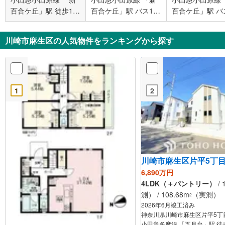
百合ケ丘」駅 徒歩18
百合ケ丘」駅 バス17
百合ケ丘」駅 バ
分
分 千代ヶ丘 バス停下
分 千代ヶ丘 バ
車 徒歩5分
車 徒歩5分
川崎市麻生区の人気物件をランキングから探す
1
2
川崎市麻生区片平5丁
6,890万円
4LDK（＋パントリー）
/ 
測） / 108.68m
（実測）
2
2026年6月竣工済み
神奈川県川崎市麻生区片平5丁
小田急多摩線 「五月台」駅 徒