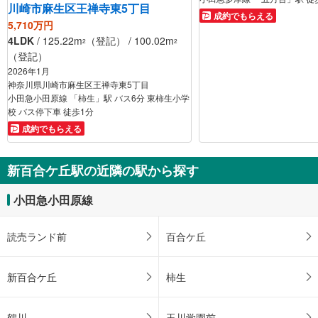
川崎市麻生区王禅寺東5丁目
成約でもらえる
5,710万円
4LDK
/ 125.22m
（登記） / 100.02m
2
2
（登記）
2026年1月
神奈川県川崎市麻生区王禅寺東5丁目
小田急小田原線 「柿生」駅 バス6分 東柿生小学
校 バス停下車 徒歩1分
成約でもらえる
新百合ケ丘駅の近隣の駅から探す
小田急小田原線
読売ランド前
百合ケ丘
新百合ケ丘
柿生
鶴川
玉川学園前