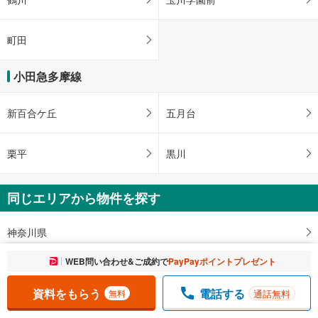
町田
小田急多摩線
新百合ケ丘
五月台
栗平
黒川
同じエリアから物件を探す
神奈川県
お気に入りに追加しました。
WEB問い合わせ&ご成約で
PayPayポイントプレゼント
一覧を開く
川崎市
資料をもらう
電話する
通話無料
無料
川崎市麻生区