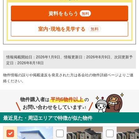
資料をもらう
無料
室内･現地を見学する
無料
情報掲載開始日：2026年1月9日、情報更新日：2026年8月9日、次回更新予
定日：2026年8月18日
物件情報の誤りや掲載違反を発⾒された方は各会社の物件詳細ページよりご連
絡ください。
物件購入者
平均6物件以上
は
の
お問い合わせをしています
※1
最近見た・周辺エリアで特徴が似た物件