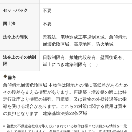
セットバック
不要
国土法
不要
法令上の制限
景観法、宅地造成工事規制区域、急傾斜地
崩壊危険区域、高度地区、防火地域
法令上のその他制
日影制限有、敷地内段差有、壁面後退有、
限
崖上につき建築制限有（ ）
備考
急傾斜地崩壊危険区域 本物件は隣地との間に高低差があるため
その段差を支える擁壁があります。再建築・増改築の際には特
定行政庁より擁壁の補強、再構築、又は建物の外壁後退等の指
導を受ける場合があります。これらの対策に関する費用は買主
の負担となります 建築基準法第22条区域
複数の不動産会社様が取り扱いされている物件は様々な項目から情報を一元
化して表示しております。各項目の詳細に関しましては、直接不動産会社様