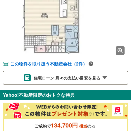
この物件を取り扱う不動産会社（2件）
住宅ローン 月々の支払い目安を見る
支払いの目安をシミュレーションすることができます。
Yahoo!不動産限定のおトクな特典
％
金利
134,700円
ご成約で
相当
の
※2
0.01%
14.99%