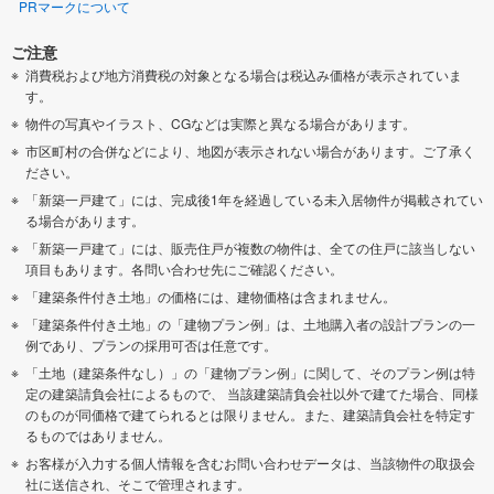
PRマークについて
ご注意
消費税および地方消費税の対象となる場合は税込み価格が表示されていま
す。
物件の写真やイラスト、CGなどは実際と異なる場合があります。
市区町村の合併などにより、地図が表示されない場合があります。ご了承く
ださい。
「新築一戸建て」には、完成後1年を経過している未入居物件が掲載されてい
る場合があります。
「新築一戸建て」には、販売住戸が複数の物件は、全ての住戸に該当しない
項目もあります。各問い合わせ先にご確認ください。
「建築条件付き土地」の価格には、建物価格は含まれません。
「建築条件付き土地」の「建物プラン例」は、土地購入者の設計プランの一
例であり、プランの採用可否は任意です。
「土地（建築条件なし）」の「建物プラン例」に関して、そのプラン例は特
定の建築請負会社によるもので、 当該建築請負会社以外で建てた場合、同様
のものが同価格で建てられるとは限りません。また、建築請負会社を特定す
るものではありません。
お客様が入力する個人情報を含むお問い合わせデータは、当該物件の取扱会
社に送信され、そこで管理されます。