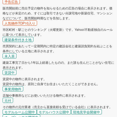
予告広告
販売開始前に売出予定の物件を知らせるための広告の場合に表示されます。価
格などが未定のため、すぐには取引できない分譲宅地や新築住宅、マンション
などについて、販売開始時期などを告知します。
人気物件TOP10入り
市区町村・駅ごとのランキング（火曜更新）です。Yahoo!不動産独自のルール
に基づいて表示しています。
建築条件付き土地
売買契約にあたって一定期間内に特定の建設会社と建築請負契約を結ぶことを
条件にしている土地に表示されます。
未入居
建築工事完了日から1年以上経過したものの、まだ誰も住んだことがない住宅に
表示されます。
賃貸中
賃貸中の物件に表示されます。
賃貸中の物件は、原則ご自身でお住まいいただくことができません。
事業用物件
店舗や事務所などにお使いいただける物件に表示されます。
元付
その物件の元付業者（売主から直接依頼を受けている会社）に表示されます。
モデルルーム公開中
モデルハウス公開中
現地見学会開催中