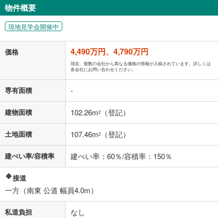
物件概要
124,341
円
/月
月々の返済額
閉じる
現地見学会開催中
「金利」については、ご利用を予定されている金融機関等にご確認の
上、ご自身での入力をお願いいたします。初期設定で自動入力されてい
4,490万円、4,790万円
価格
る値は、実際の金融機関等における貸出金利とは何ら関係がなく、実際
の金融機関等における貸出金利を何ら保証するものではありません。返
現在、複数の会社から異なる価格の情報が入稿されています。詳しくは
各会社にお問い合わせください。
済方法「元利均等返済」にて算出しております。入力された金利を35年
適用した場合の計算結果を表示しています。
専有面積
-
その他月額費用や、初期費用がかかります。ご注意ください。実際にお
借り入れの際は各金融機関等に、必ずご自身でご確認をお願いいたしま
す。
建物面積
102.26m
（登記）
2
条件によってお借り入れができないことがあります。
土地面積
107.46m
（登記）
2
不動産会社に購入相談をする
無料
建ぺい率/容積率
建ぺい率：60％/容積率：150％
閉じる
接道
一方（南東 公道 幅員4.0m）
私道負担
なし