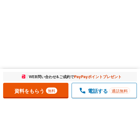
お気に入りに追加しました。
WEB問い合わせ&ご成約で
PayPayポイントプレゼント
一覧を開く
資料をもらう
電話する
通話無料
無料
1
チェックした
件
をまとめて
資料をもらう
無料