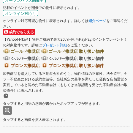
オープンハウス開催中
記載のイベントが開催中の物件に表示されます。
オンライン対応可
オンライン対応可能な物件に表示されます。詳しくは
紹介ページ
をご確認くだ
さい。
成約でもらえる
【Yahoo!不動産】物件ご成約で最大20万円相当PayPayポイントプレゼント！
の対象物件です。詳細は
プレゼント詳細
をご覧ください。
ゴールド推奨店
ゴールド推奨店 取り扱い物件
シルバー推奨店
シルバー推奨店 取り扱い物件
ブロンズ推奨店
ブロンズ推奨店 取り扱い物件
広告商品を購入している不動産会社のうち、物件情報の正確性、法令遵守、ヤ
フー不動産における成約実績等、当社所定の基準を満たした優良な店舗運営を
実践していると認めた不動産会社（もしくは当該認定を受けた不動産会社の取
扱物件）に表示されます。
タップすると用語の意味が書かれたポップアップが開きます。
タップすると画像を拡大表示されます。