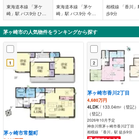
東海道本線 「茅ケ
東海道本線 「茅ケ
相模線 「香川」
崎」駅 バス9分 ひば
崎」駅 バス9分 今宿
歩9分
りが丘 バス停下車 徒
バス停下車 徒歩7分
歩6分
茅ヶ崎市の人気物件をランキングから探す
1
2
茅ヶ崎市香川2丁目
4,680万円
4LDK
/ 133.04m
（登記） /
2
（登記）
2026年10月予定
神奈川県茅ヶ崎市香川2丁目
茅ヶ崎市常盤町
相模線 「香川」駅 徒歩9分