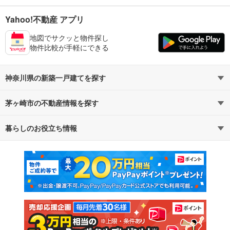
Yahoo!不動産 アプリ
地図でサクッと物件探し
物件比較が手軽にできる
神奈川県の新築一戸建てを探す
茅ヶ崎市の不動産情報を探す
路線・駅から探す
地域から探す
暮らしのお役立ち情報
不動産・住宅
賃貸住宅
通勤・通学時間から探す
地図から探す
マンションカタログ
教えて！住まいの先生
新築マンション
中古マンション
新築一戸建て
中古一戸建て
注文住宅
土地