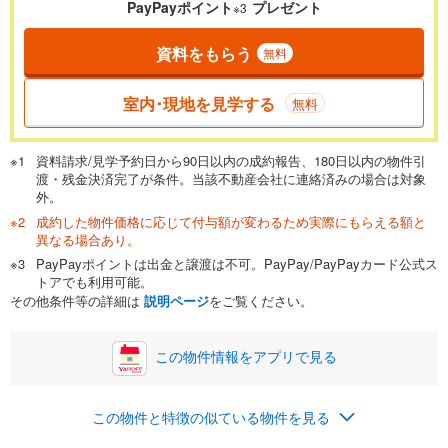
PayPayポイント
プレゼント
※3
資料をもらう
無料
返済期間
一般的には最長35年まで借り入れ可能です。多くの金融機関
室内･現地を見学する
無料
が完済時の年齢は80歳までを条件としています。
万円
頭金
閉じる
資料請求/見学予約日から90日以内の成約報告、180日以内の物件引
渡・残金決済完了が条件。当該不動産会社に連絡済みの場合は対象
外。
成約した物件価格に応じて付与額が変わるため実際にもらえる額と
0万円
4,790万円
異なる場合あり。
自己資金から住宅購入にかけられる金額を入力してくださ
PayPayポイントは出金と譲渡は不可。PayPay/PayPayカード公式ス
い。一般的には物件価格の2割までが目安です。
万円
トアでも利用可能。
ボーナス
閉じる
/回
その他条件等の詳細は
説明ページ
をご覧ください。
この物件情報をアプリで見る
0円
4,790万円
年2回払いを想定しています。毎月の返済額に加えて、ボー
この物件と特徴の似ている物件を見る
ナス時の増額分（1回分）を入力してください。
ボーナス払いの限度額は金融機関によって異なります。