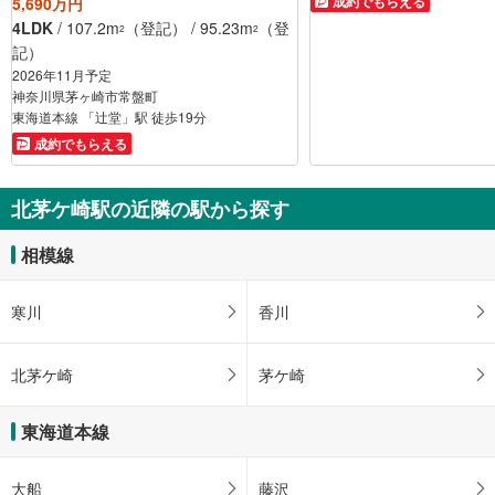
成約でもらえる
5,690万円
4LDK
/ 107.2m
（登記） / 95.23m
（登
2
2
記）
2026年11月予定
神奈川県茅ヶ崎市常盤町
東海道本線 「辻堂」駅 徒歩19分
成約でもらえる
北茅ケ崎駅の近隣の駅から探す
相模線
寒川
香川
北茅ケ崎
茅ケ崎
東海道本線
大船
藤沢