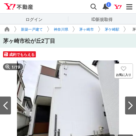
Yahoo!不動産
検索
通知
i
ログイン
ID新規取得
新築一戸建て
神奈川県
茅ヶ崎市
茅ケ崎駅
茅
茅ヶ崎市松が丘2丁目
成約でもらえる
1
/
19
お気に入り