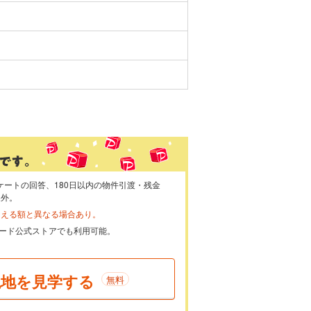
ケートの回答、180日以内の物件引渡・残金
象外。
らえる額と異なる場合あり。
ayカード公式ストアでも利用可能。
現地を見学する
無料