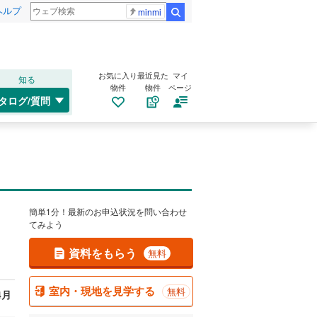
ヘルプ
minmi
検索
お気に入り
最近見た
マイ
知る
物件
物件
ページ
タログ/質問
簡単1分！最新のお申込状況を問い合わせ
てみよう
資料をもらう
無料
室内・現地を見学する
無料
4月