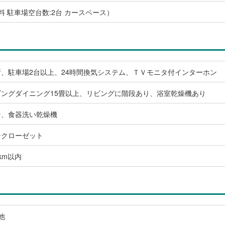
無料 駐車場空台数:2台 カースペース）
、駐車場2台以上、24時間換気システム、ＴＶモニタ付インターホン
ングダイニング15畳以上、リビングに階段あり、浴室乾燥機あり
ン、食器洗い乾燥機
ンクローゼット
km以内
他