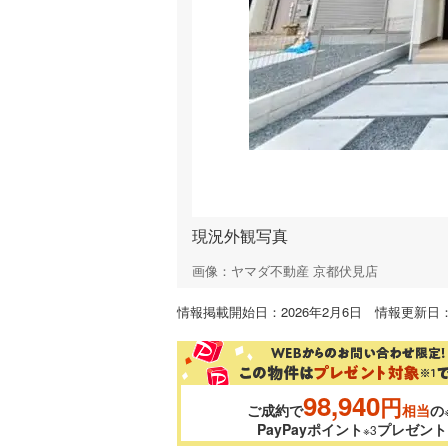
現況外観写真
画像：ヤマダ不動産 京都伏見店
情報掲載開始日：2026年2月6日 情報更新日：2
98,940
円
ご成約で
相当
の
PayPayポイント
プレゼント
※3