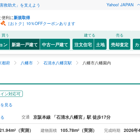
Yahoo! JAPAN
害救助犬」を支えよう
と便利に
新規取得
［おトク］10％OFFクーポンあります
買う
建てる
売る
ョン
新築一戸建て
中古一戸建て
注文住宅
土地
売却査定
カ
京都府
八幡市
石清水八幡宮駅
八幡市八幡園内
ライン対応可
安を見る
交通
京阪本線 「石清水八幡宮」駅 徒歩17分
見る
21.94m
（実測）
105.78m
（実測）
2026年
建物面積
完成時期
2
2