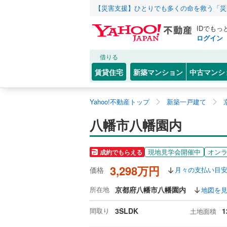
【災害支援】ひとりでも多くの命を救う「災
IDでもっ
ログイン
借りる
賃貸住宅
新築マンション
中古マンシ
Yahoo!不動産トップ
新築一戸建て
八幡市八幡園内
現地見学会開催中
オン
成約でもらえる
3,298万円
価格
月々の支払い目
所在地
京都府八幡市八幡園内
地図を
間取り
3SLDK
1
土地面積