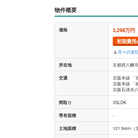
物件概要
価格
3,298万円
初期費用
月々の支
所在地
京都府八幡市
交通
京阪本線 「
京阪本線 「
京阪石清水八
間取り
3SLDK
専有面積
-
土地面積
121.94m
（
2