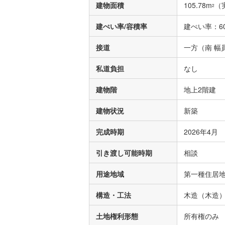
建物面積
105.78m
（
2
建ぺい率/容積率
建ぺい率：60
接道
一方（南 幅員
私道負担
なし
建物階
地上2階建
建物状況
新築
完成時期
2026年4月
引き渡し可能時期
相談
用途地域
第一種住居
構造・工法
木造（木造
土地権利形態
所有権のみ