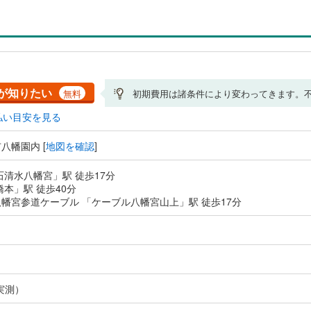
が知りたい
無料
初期費用は諸条件により変わってきます。
払い目安を見る
八幡園内 [
地図を確認
]
石清水八幡宮」駅 徒歩17分
橋本」駅 徒歩40分
幡宮参道ケーブル 「ケーブル八幡宮山上」駅 徒歩17分
実測）