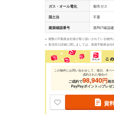
ガス・オール電化
都市ガス
国土法
不要
建築確認番号
第R07確認建築
複数の不動産会社様が取り扱いされている物件
各項目の詳細に関しましては、直接不動産会社
この物件にお問い合わせして、後日、本ペ
成約された場合※1
98,940
円
ご成約で
相
PayPayポイント
プレゼ
※3
資