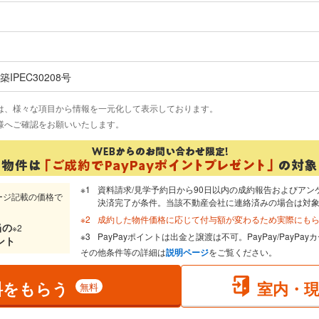
IPEC30208号
は、様々な項目から情報を一元化して表示しております。
様へご確認をお願いいたします。
資料請求/見学予約日から90日以内の成約報告およびアン
ージ記載の価格で
決済完了が条件。当該不動産会社に連絡済みの場合は対
成約した物件価格に応じて付与額が変わるため実際にも
当
の
※2
PayPayポイントは出金と譲渡は不可。PayPay/PayP
ント
その他条件等の詳細は
説明ページ
をご覧ください。
料をもらう
室内・
無料