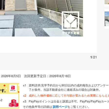
お気に入りに追加する
1
/21
026年8月5日 次回更新予定日：2026年8月18日
資料請求/見学予約日から90日以内の成約報告およびアンケー
了が条件。当該不動産会社に連絡済みの場合は対象外。
成約した物件価格に応じて付与額が変わるため実際にもらえ
※2
PayPayポイントは出金と譲渡は不可。PayPay/PayPay
その他条件等の詳細は
説明ページ
をご覧ください。