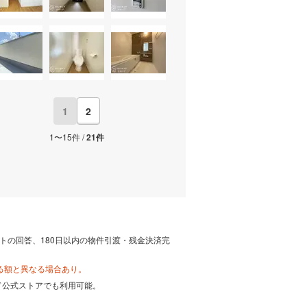
1
2
1〜15件 /
21件
トの回答、180日以内の物件引渡・残金決済完
る額と異なる場合あり。
カード公式ストアでも利用可能。