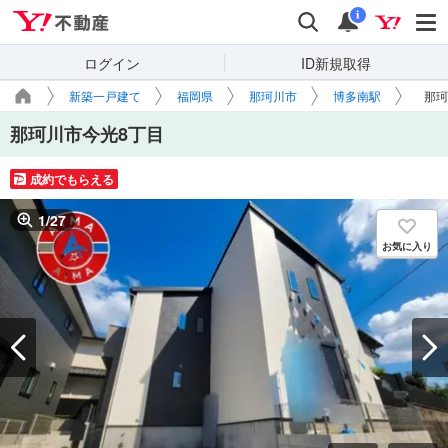
Yahoo!不動産
検索
通知
i
ログイン
ID新規取得
新築一戸建て
福岡県
那珂川市
博多南駅
那珂
那珂川市今光8丁目
成約でもらえる
1
/
27
お気に入り