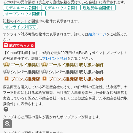
その物件の元付業者（売主から直接依頼を受けている会社）に表示されます。
モデルルーム公開中
モデルハウス公開中
現地見学会開催中
オープンハウス開催中
記載のイベントが開催中の物件に表示されます。
オンライン対応可
オンライン対応可能な物件に表示されます。詳しくは
紹介ページ
をご確認くだ
さい。
成約でもらえる
【Yahoo!不動産】物件ご成約で最大20万円相当PayPayポイントプレゼント！
の対象物件です。詳細は
プレゼント詳細
をご覧ください。
ゴールド推奨店
ゴールド推奨店 取り扱い物件
シルバー推奨店
シルバー推奨店 取り扱い物件
ブロンズ推奨店
ブロンズ推奨店 取り扱い物件
広告商品を購入している不動産会社のうち、物件情報の正確性、法令遵守、ヤ
フー不動産における成約実績等、当社所定の基準を満たした優良な店舗運営を
実践していると認めた不動産会社（もしくは当該認定を受けた不動産会社の取
扱物件）に表示されます。
タップすると用語の意味が書かれたポップアップが開きます。
タップすると画像を拡大表示されます。