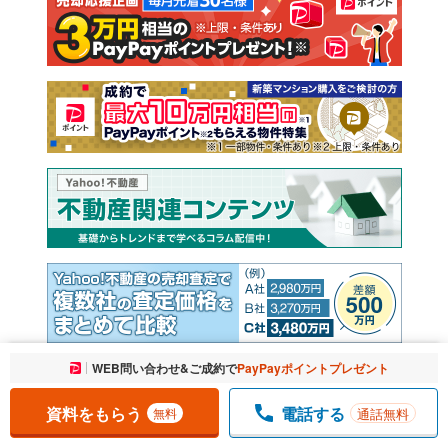
注文住宅
土地
売却査定
お気に入りに追加しました。
WEB問い合わせ&ご成約で
PayPayポイントプレゼント
一覧を開く
資料をもらう
電話する
通話無料
無料