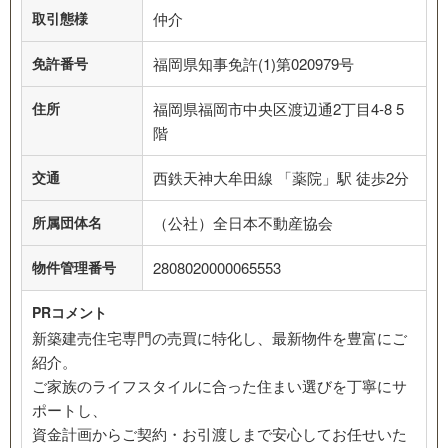
取引態様
仲介
免許番号
福岡県知事免許(1)第020979号
住所
福岡県福岡市中央区渡辺通2丁目4-8 5
階
交通
西鉄天神大牟田線 「薬院」駅 徒歩2分
所属団体名
（公社）全日本不動産協会
物件管理番号
2808020000065553
PRコメント
新築建売住宅専門の売買に特化し、最新物件を豊富にご
紹介。
ご家族のライフスタイルに合った住まい選びを丁寧にサ
ポートし、
資金計画からご契約・お引渡しまで安心してお任せいた