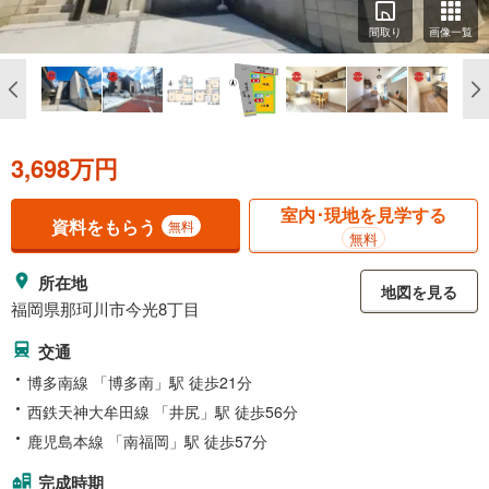
間取り
画像一覧
3,698万円
室内･現地を見学する
資料をもらう
無料
無料
所在地
地図を見る
福岡県那珂川市今光8丁目
交通
博多南線 「博多南」駅 徒歩21分
西鉄天神大牟田線 「井尻」駅 徒歩56分
鹿児島本線 「南福岡」駅 徒歩57分
完成時期