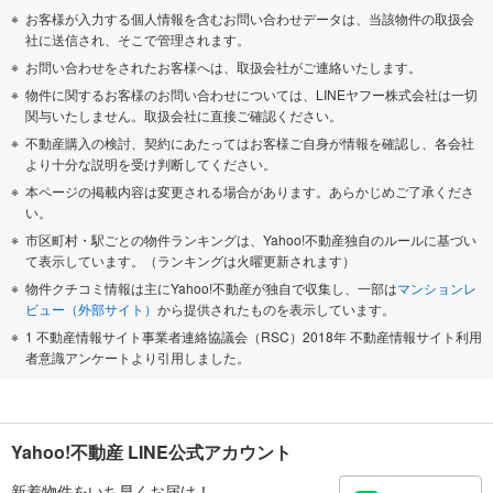
お客様が入力する個人情報を含むお問い合わせデータは、当該物件の取扱会
社に送信され、そこで管理されます。
お問い合わせをされたお客様へは、取扱会社がご連絡いたします。
物件に関するお客様のお問い合わせについては、LINEヤフー株式会社は一切
関与いたしません。取扱会社に直接ご確認ください。
不動産購入の検討、契約にあたってはお客様ご自身が情報を確認し、各会社
より十分な説明を受け判断してください。
本ページの掲載内容は変更される場合があります。あらかじめご了承くださ
い。
市区町村・駅ごとの物件ランキングは、Yahoo!不動産独自のルールに基づい
て表示しています。（ランキングは火曜更新されます）
物件クチコミ情報は主にYahoo!不動産が独自で収集し、一部は
マンションレ
ビュー（外部サイト）
から提供されたものを表示しています。
1 不動産情報サイト事業者連絡協議会（RSC）2018年 不動産情報サイト利用
者意識アンケートより引用しました。
Yahoo!不動産 LINE公式アカウント
新着物件をいち早くお届け！