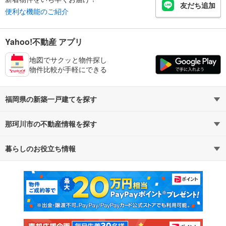
友だち追加
便利な機能のご紹介
Yahoo!不動産 アプリ
地図でサクッと物件探し
物件比較が手軽にできる
福岡県の新築一戸建てを探す
那珂川市の不動産情報を探す
路線・駅から探す
地域から探す
暮らしのお役立ち情報
不動産・住宅
賃貸住宅
通勤・通学時間から探す
地図から探す
マンションカタログ
教えて！住まいの先生
新築マンション
中古マンション
新築一戸建て
中古一戸建て