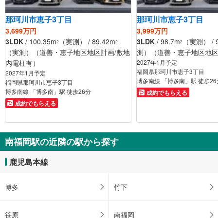
那珂川市恵子3丁目
那珂川市恵子3丁目
3,699万円
3,999万円
3LDK
/ 100.35m
（実測） / 89.42m
3LDK
/ 98.7m
（実測） / 9
2
2
2
（実測）（道善・恵子地区地区計画/敷地
測）（道善・恵子地区地
内電柱有）
2027年1月予定
福岡県那珂川市恵子3丁目
2027年1月予定
博多南線 「博多南」駅 徒歩26
福岡県那珂川市恵子3丁目
博多南線 「博多南」駅 徒歩26分
成約でもらえる
成約でもらえる
南福岡駅の近隣の駅から探す
鹿児島本線
博多
竹下
笹原
南福岡