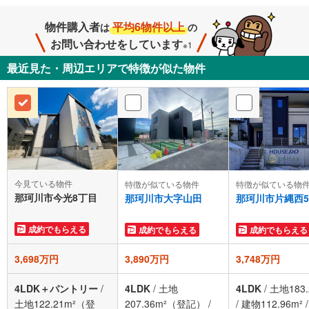
物件購入者
平均6物件以上
は
の
お問い合わせをしています
※1
最近見た・周辺エリアで特徴が似た物件
今見ている物件
特徴が似ている物件
特徴が似ている物
那珂川市今光8丁目
那珂川市大字山田
那珂川市片縄西
成約でもらえる
成約でもらえる
成約でもらえる
3,698万円
3,890万円
3,748万円
4LDK＋パントリー
/
4LDK
/
土地
4LDK
/
土地183.
土地122.21m²（登
207.36m²（登記）
/
/
建物112.96m²