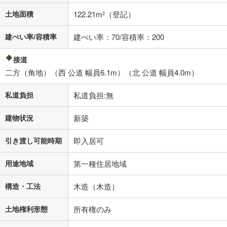
す。
土地面積
122.21m
（登記）
条件によってお借り入れができないことがあります。
2
不動産会社に購入相談をする
建ぺい率/容積率
建ぺい率：70/容積率：200
無料
接道
閉じる
二方（角地）（西 公道 幅員6.1m）（北 公道 幅員4.0m）
私道負担
私道負担:無
建物状況
新築
引き渡し可能時期
即入居可
用途地域
第一種住居地域
構造・工法
木造（木造）
土地権利形態
所有権のみ