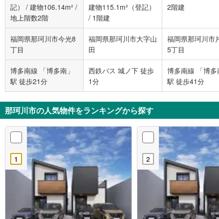
記）
/
建物106.14m²
/
建物115.1m²（登記）
2階建
地上階数2階
/
1階建
福岡県那珂川市今光8
福岡県那珂川市大字山
福岡県那珂川市
丁目
田
5丁目
博多南線 「博多南」
西鉄バス 城ノ下 徒歩
博多南線 「博多
駅 徒歩21分
1分
駅 徒歩41分
那珂川市の人気物件をランキングから探す
1
2