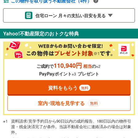
この物件を取り扱う不動産会社（4件）
住宅ローン 月々の支払い目安を見る
支払いの目安をシミュレーションすることができます。
Yahoo!不動産限定のおトクな特典
％
金利
110,940円
ご成約で
相当
の
※2
0.01%
14.99%
PayPayポイント
プレゼント
※3
資料をもらう
無料
返済期間
一般的には最長35年まで借り入れ可能です。多くの金融機関
室内･現地を見学する
無料
が完済時の年齢は80歳までを条件としています。
万円
頭金
閉じる
資料請求/見学予約日から90日以内の成約報告、180日以内の物件引
渡・残金決済完了が条件。当該不動産会社に連絡済みの場合は対象
外。