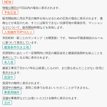
NEW
情報公開日が7日以内の場合に表示されます。
予告広告
販売開始前に売出予定の物件を知らせるための広告の場合に表示されます。価
格などが未定のため、すぐには取引できない分譲宅地や新築住宅、マンション
などについて、販売開始時期などを告知します。
人気物件TOP10入り
市区町村・駅ごとのランキング（火曜更新）です。Yahoo!不動産独自のルール
に基づいて表示しています。
建築条件付き土地
売買契約にあたって一定期間内に特定の建設会社と建築請負契約を結ぶことを
条件にしている土地に表示されます。
未入居
建築工事完了日から1年以上経過したものの、まだ誰も住んだことがない住宅に
表示されます。
賃貸中
賃貸中の物件に表示されます。
賃貸中の物件は、原則ご自身でお住まいいただくことができません。
事業用物件
店舗や事務所などにお使いいただける物件に表示されます。
元付