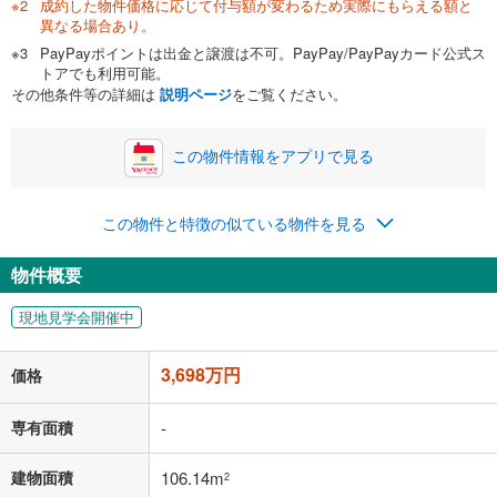
成約した物件価格に応じて付与額が変わるため実際にもらえる額と
0万円
3,698万円
異なる場合あり。
自己資金から住宅購入にかけられる金額を入力してくださ
PayPayポイントは出金と譲渡は不可。PayPay/PayPayカード公式ス
い。一般的には物件価格の2割までが目安です。
万円
トアでも利用可能。
ボーナス
閉じる
/回
その他条件等の詳細は
説明ページ
をご覧ください。
この物件情報をアプリで見る
0円
3,698万円
年2回払いを想定しています。毎月の返済額に加えて、ボー
この物件と特徴の似ている物件を見る
ナス時の増額分（1回分）を入力してください。
ボーナス払いの限度額は金融機関によって異なります。
物件概要
95,994
円
/月
月々の返済額
閉じる
現地見学会開催中
「金利」については、ご利用を予定されている金融機関等にご確認の
上、ご自身での入力をお願いいたします。初期設定で自動入力されてい
3,698万円
価格
る値は、実際の金融機関等における貸出金利とは何ら関係がなく、実際
の金融機関等における貸出金利を何ら保証するものではありません。返
済方法「元利均等返済」にて算出しております。入力された金利を35年
専有面積
-
適用した場合の計算結果を表示しています。
その他月額費用や、初期費用がかかります。ご注意ください。実際にお
建物面積
106.14m
2
借り入れの際は各金融機関等に、必ずご自身でご確認をお願いいたしま