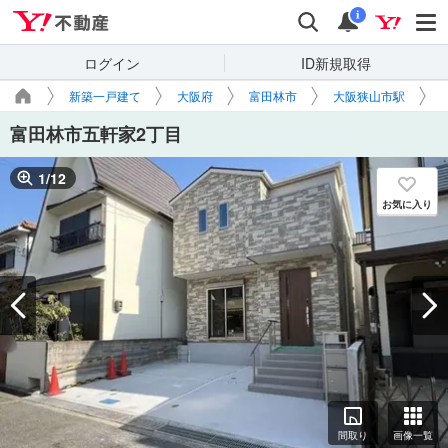
Yahoo!不動産
検索
通知
i
ログイン
ID新規取得
新築一戸建て
大阪府
富田林市
大阪狭山市駅
富田林市五軒家2丁目
1
/
12
お気に入り
間取り
画像一覧