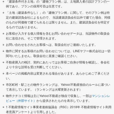
「建築条件付き土地」の「建物プラン例」は、土地購入者の設計プランの一
例であり、プランの採用可否は任意です。
「土地（建築条件なし）」の「建物プラン例」に関して、そのプラン例は特
定の建築請負会社によるもので、 当該建築請負会社以外で建てた場合、同様
のものが同価格で建てられるとは限りません。また、建築請負会社を特定す
るものではありません。
お客様が入力する個人情報を含むお問い合わせデータは、当該物件の取扱会
社に送信され、そこで管理されます。
お問い合わせをされたお客様へは、取扱会社がご連絡いたします。
物件に関するお客様のお問い合わせについては、LINEヤフー株式会社は一切
関与いたしません。取扱会社に直接ご確認ください。
不動産購入の検討、契約にあたってはお客様ご自身が情報を確認し、各会社
より十分な説明を受け判断してください。
本ページの掲載内容は変更される場合があります。あらかじめご了承くださ
い。
市区町村・駅ごとの物件ランキングは、Yahoo!不動産独自のルールに基づい
て表示しています。（ランキングは火曜更新されます）
物件クチコミ情報は主にYahoo!不動産が独自で収集し、一部は
マンションレ
ビュー（外部サイト）
から提供されたものを表示しています。
1 不動産情報サイト事業者連絡協議会（RSC）2018年 不動産情報サイト利用
者意識アンケートより引用しました。