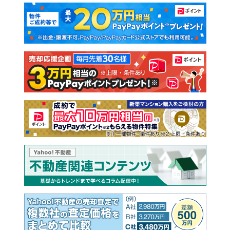
マンションカタログ
教えて！住まいの先生
新築マンション
中古マンション
新築一戸建て
中古一戸建て
注文住宅
土地
売却査定