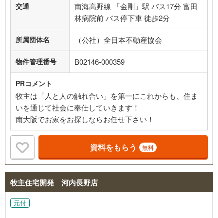
交通
南海高野線 「金剛」駅 バス17分 富田
林病院前 バス停下車 徒歩2分
所属団体名
（公社）全日本不動産協会
物件管理番号
B02146-000359
PRコメント
牧主は「人と人の触れ合い」を第一にこれからも、住ま
いを通じて社会に奉仕していきます！
南大阪でお家をお探しならお任せ下さい！
資料をもらう
無料
牧主住宅開発 河内長野店
元付