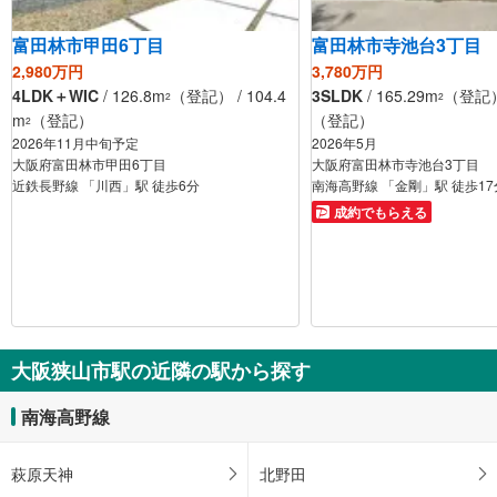
富田林市甲田6丁目
富田林市寺池台3丁目
2,980万円
3,780万円
4LDK＋WIC
/ 126.8m
（登記） / 104.4
3SLDK
/ 165.29m
（登記） 
2
2
m
（登記）
（登記）
2
2026年11月中旬予定
2026年5月
大阪府富田林市甲田6丁目
大阪府富田林市寺池台3丁目
近鉄長野線 「川西」駅 徒歩6分
南海高野線 「金剛」駅 徒歩17
成約でもらえる
大阪狭山市駅の近隣の駅から探す
南海高野線
萩原天神
北野田