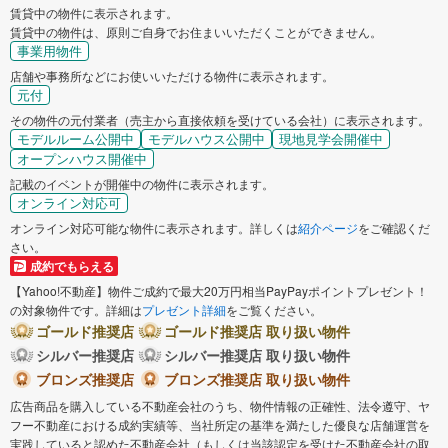
賃貸中の物件に表示されます。
賃貸中の物件は、原則ご自身でお住まいいただくことができません。
事業用物件
店舗や事務所などにお使いいただける物件に表示されます。
元付
その物件の元付業者（売主から直接依頼を受けている会社）に表示されます。
モデルルーム公開中
モデルハウス公開中
現地見学会開催中
オープンハウス開催中
記載のイベントが開催中の物件に表示されます。
オンライン対応可
オンライン対応可能な物件に表示されます。詳しくは
紹介ページ
をご確認くだ
さい。
成約でもらえる
【Yahoo!不動産】物件ご成約で最大20万円相当PayPayポイントプレゼント！
の対象物件です。詳細は
プレゼント詳細
をご覧ください。
ゴールド推奨店
ゴールド推奨店 取り扱い物件
シルバー推奨店
シルバー推奨店 取り扱い物件
ブロンズ推奨店
ブロンズ推奨店 取り扱い物件
広告商品を購入している不動産会社のうち、物件情報の正確性、法令遵守、ヤ
フー不動産における成約実績等、当社所定の基準を満たした優良な店舗運営を
実践していると認めた不動産会社（もしくは当該認定を受けた不動産会社の取