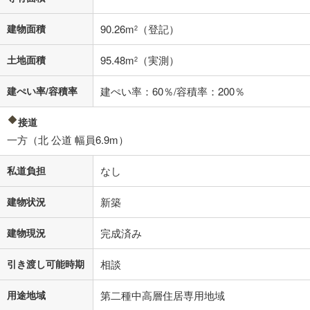
済方法「元利均等返済」にて算出しております。入力された金利を35年
適用した場合の計算結果を表示しています。
建物面積
90.26m
（登記）
2
その他月額費用や、初期費用がかかります。ご注意ください。実際にお
借り入れの際は各金融機関等に、必ずご自身でご確認をお願いいたしま
す。
土地面積
95.48m
（実測）
2
条件によってお借り入れができないことがあります。
建ぺい率/容積率
建ぺい率：60％/容積率：200％
不動産会社に購入相談をする
無料
接道
一方（北 公道 幅員6.9m）
閉じる
私道負担
なし
建物状況
新築
建物現況
完成済み
引き渡し可能時期
相談
用途地域
第二種中高層住居専用地域