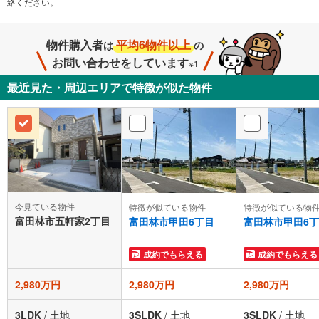
絡ください。
物件購入者
平均6物件以上
は
の
お問い合わせをしています
※1
最近見た・周辺エリアで特徴が似た物件
今見ている物件
特徴が似ている物件
特徴が似ている物
富田林市五軒家2丁目
富田林市甲田6丁目
富田林市甲田6
成約でもらえる
成約でもらえる
2,980万円
2,980万円
2,980万円
3LDK
/
土地
3SLDK
/
土地
3SLDK
/
土地