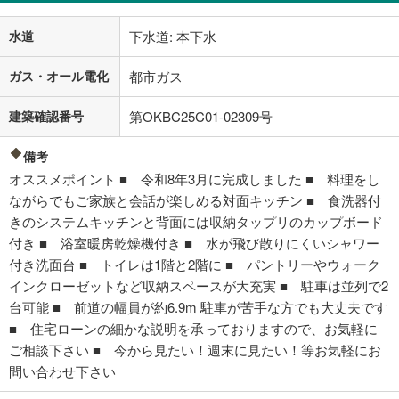
水道
下水道: 本下水
ガス・オール電化
都市ガス
建築確認番号
第OKBC25C01-02309号
備考
オススメポイント ■ 令和8年3月に完成しました ■ 料理をし
ながらでもご家族と会話が楽しめる対面キッチン ■ 食洗器付
きのシステムキッチンと背面には収納タップリのカップボード
付き ■ 浴室暖房乾燥機付き ■ 水が飛び散りにくいシャワー
付き洗面台 ■ トイレは1階と2階に ■ パントリーやウォーク
インクローゼットなど収納スペースが大充実 ■ 駐車は並列で2
台可能 ■ 前道の幅員が約6.9m 駐車が苦手な方でも大丈夫です
■ 住宅ローンの細かな説明を承っておりますので、お気軽に
ご相談下さい ■ 今から見たい！週末に見たい！等お気軽にお
問い合わせ下さい