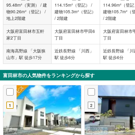
95.48m²（実測）
/
建
114.15m²（登記）
/
114.96m²（登
物90.26m²（登記）
/
建物105.3m²（登記）
建物105.7m²（
地上2階建
/
2階建
/
2階建
大阪府富田林市五軒
大阪府富田林市甲田6
大阪府富田林市
家2丁目
丁目
丁目
南海高野線 「大阪狭
近鉄長野線 「川西」
近鉄長野線 「川
山市」駅 徒歩17分
駅 徒歩6分
駅 徒歩6分
富田林市の人気物件をランキングから探す
1
2