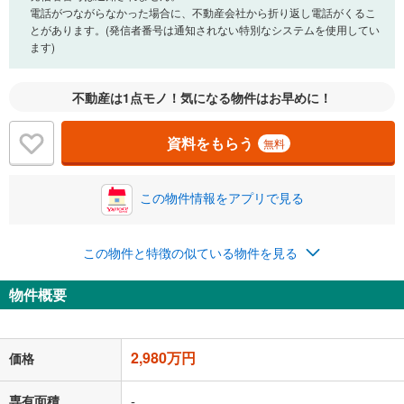
閉じる
電話がつながらなかった場合に、不動産会社から折り返し電話がくるこ
とがあります。(発信者番号は通知されない特別なシステムを使用してい
ます)
0万円
2,980万円
自己資金から住宅購入にかけられる金額を入力してくださ
不動産は1点モノ！気になる物件はお早めに！
い。一般的には物件価格の2割までが目安です。
万円
ボーナス
閉じる
/回
資料をもらう
無料
この物件情報をアプリで見る
0円
2,980万円
年2回払いを想定しています。毎月の返済額に加えて、ボー
ナス時の増額分（1回分）を入力してください。
この物件と特徴の似ている物件を見る
ボーナス払いの限度額は金融機関によって異なります。
77,356
円
/月
物件概要
月々の返済額
閉じる
「金利」については、ご利用を予定されている金融機関等にご確認の
2,980万円
価格
上、ご自身での入力をお願いいたします。初期設定で自動入力されてい
る値は、実際の金融機関等における貸出金利とは何ら関係がなく、実際
の金融機関等における貸出金利を何ら保証するものではありません。返
専有面積
-