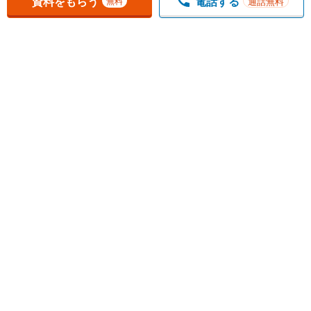
資料をもらう
電話する
通話無料
無料
1
チェックした
件
をまとめて
資料をもらう
無料