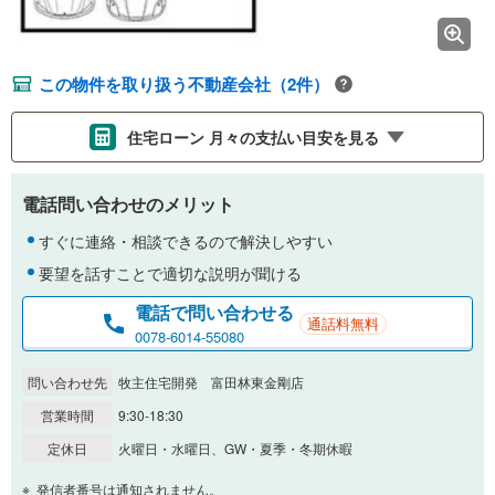
この物件を取り扱う不動産会社（2件）
住宅ローン 月々の支払い目安を見る
支払いの目安をシミュレーションすることができます。
電話問い合わせのメリット
％
金利
すぐに連絡・相談できるので解決しやすい
要望を話すことで適切な説明が聞ける
電話で問い合わせる
通話料無料
0.01%
14.99%
0078-6014-55080
問い合わせ先
牧主住宅開発 富田林東金剛店
返済期間
営業時間
9:30-18:30
一般的には最長35年まで借り入れ可能です。多くの金融機関
定休日
火曜日・水曜日、GW・夏季・冬期休暇
が完済時の年齢は80歳までを条件としています。
万円
頭金
発信者番号は通知されません。