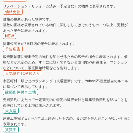
リノベーション・リフォーム済み（予定含む）の物件に表示されます。
価格更新
価格の更新があった物件です。
複数の価格が表示されている物件に関しましてはそのうちの１つ以上に更新が
あった場合に表示されます。
NEW
情報公開日が7日以内の場合に表示されます。
予告広告
販売開始前に売出予定の物件を知らせるための広告の場合に表示されます。価
格などが未定のため、すぐには取引できない分譲宅地や新築住宅、マンション
などについて、販売開始時期などを告知します。
人気物件TOP10入り
市区町村・駅ごとのランキング（火曜更新）です。Yahoo!不動産独自のルール
に基づいて表示しています。
建築条件付き土地
売買契約にあたって一定期間内に特定の建設会社と建築請負契約を結ぶことを
条件にしている土地に表示されます。
未入居
建築工事完了日から1年以上経過したものの、まだ誰も住んだことがない住宅に
表示されます。
賃貸中