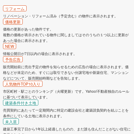
リフォーム
リノベーション・リフォーム済み（予定含む）の物件に表示されます。
価格更新
価格の更新があった物件です。
複数の価格が表示されている物件に関しましてはそのうちの１つ以上に更新が
あった場合に表示されます。
NEW
情報公開日が7日以内の場合に表示されます。
予告広告
販売開始前に売出予定の物件を知らせるための広告の場合に表示されます。価
格などが未定のため、すぐには取引できない分譲宅地や新築住宅、マンション
などについて、販売開始時期などを告知します。
人気物件TOP10入り
市区町村・駅ごとのランキング（火曜更新）です。Yahoo!不動産独自のルール
に基づいて表示しています。
建築条件付き土地
売買契約にあたって一定期間内に特定の建設会社と建築請負契約を結ぶことを
条件にしている土地に表示されます。
未入居
建築工事完了日から1年以上経過したものの、まだ誰も住んだことがない住宅に