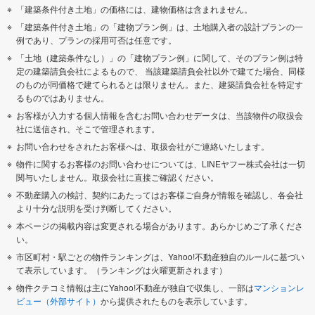
「建築条件付き土地」の価格には、建物価格は含まれません。
「建築条件付き土地」の「建物プラン例」は、土地購入者の設計プランの一
例であり、プランの採用可否は任意です。
「土地（建築条件なし）」の「建物プラン例」に関して、そのプラン例は特
定の建築請負会社によるもので、 当該建築請負会社以外で建てた場合、同様
のものが同価格で建てられるとは限りません。また、建築請負会社を特定す
るものではありません。
お客様が入力する個人情報を含むお問い合わせデータは、当該物件の取扱会
社に送信され、そこで管理されます。
お問い合わせをされたお客様へは、取扱会社がご連絡いたします。
物件に関するお客様のお問い合わせについては、LINEヤフー株式会社は一切
関与いたしません。取扱会社に直接ご確認ください。
不動産購入の検討、契約にあたってはお客様ご自身が情報を確認し、各会社
より十分な説明を受け判断してください。
本ページの掲載内容は変更される場合があります。あらかじめご了承くださ
い。
市区町村・駅ごとの物件ランキングは、Yahoo!不動産独自のルールに基づい
て表示しています。（ランキングは火曜更新されます）
物件クチコミ情報は主にYahoo!不動産が独自で収集し、一部は
マンションレ
ビュー（外部サイト）
から提供されたものを表示しています。