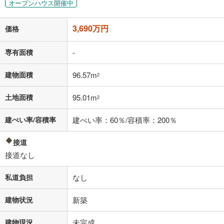
オープンハウス開催中
「金利」については、ご利用を予定されている金融機関等にご確認の
上、ご自身での入力をお願いいたします。初期設定で自動入力されてい
3,690万円
価格
る値は、実際の金融機関等における貸出金利とは何ら関係がなく、実際
の金融機関等における貸出金利を何ら保証するものではありません。返
済方法「元利均等返済」にて算出しております。入力された金利を35年
専有面積
-
適用した場合の計算結果を表示しています。
その他月額費用や、初期費用がかかります。ご注意ください。実際にお
建物面積
96.57m
2
借り入れの際は各金融機関等に、必ずご自身でご確認をお願いいたしま
す。
土地面積
95.01m
条件によってお借り入れができないことがあります。
2
不動産会社に購入相談をする
建ぺい率/容積率
建ぺい率：60％/容積率：200％
無料
接道
閉じる
接道なし
私道負担
なし
建物状況
新築
建物現況
未完成