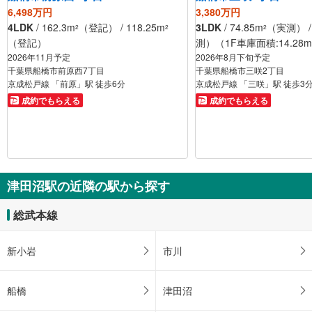
6,498万円
3,380万円
4LDK
/ 162.3m
（登記） / 118.25m
3LDK
/ 74.85m
（実測） / 
2
2
2
（登記）
測）（1F車庫面積:14.28m
2026年11月予定
2026年8月下旬予定
千葉県船橋市前原西7丁目
千葉県船橋市三咲2丁目
京成松戸線 「前原」駅 徒歩6分
京成松戸線 「三咲」駅 徒歩3
成約でもらえる
成約でもらえる
津田沼駅の近隣の駅から探す
総武本線
新小岩
市川
船橋
津田沼