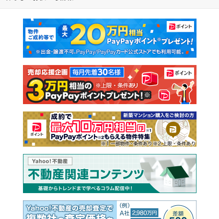
マンションカタログ
教えて！住まいの先生
新築マンション
中古マンション
新築一戸建て
中古一戸建て
注文住宅
土地
売却査定