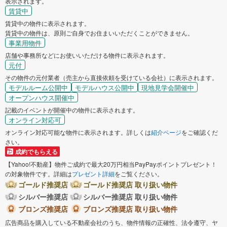
表示されます。
賃貸中
賃貸中の物件に表示されます。
賃貸中の物件は、原則ご自身でお住まいいただくことができません。
事業用物件
店舗や事務所などにお使いいただける物件に表示されます。
元付
その物件の元付業者（売主から直接依頼を受けている会社）に表示されます。
モデルルーム公開中
モデルハウス公開中
現地見学会開催中
オープンハウス開催中
記載のイベントが開催中の物件に表示されます。
オンライン対応可
オンライン対応可能な物件に表示されます。詳しくは
紹介ページ
をご確認くだ
さい。
成約でもらえる
【Yahoo!不動産】物件ご成約で最大20万円相当PayPayポイントプレゼント！
の対象物件です。詳細は
プレゼント詳細
をご覧ください。
ゴールド推奨店
ゴールド推奨店 取り扱い物件
シルバー推奨店
シルバー推奨店 取り扱い物件
ブロンズ推奨店
ブロンズ推奨店 取り扱い物件
広告商品を購入している不動産会社のうち、物件情報の正確性、法令遵守、ヤ