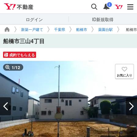
Yahoo!不動産
検索
通知
i
ログイン
ID新規取得
新築一戸建て
千葉県
船橋市
薬園台駅
船橋市
船橋市三山4丁目
成約でもらえる
1
/
12
お気に入り