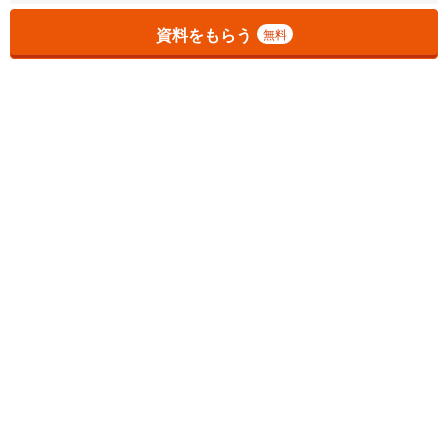
資料をもらう
無料
1
チェックした
件
をまとめて
資料をもらう
無料