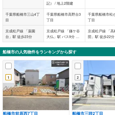
記）
/
地上2階建
千葉県船橋市三山4丁
千葉県船橋市高野台3
千葉県船橋市松
目
丁目
丁目
京成松戸線 「薬園
京成松戸線 「鎌ケ谷
京成松戸線 「高
台」駅 徒歩23分
大仏」駅 バス9分 高
団」駅 徒歩22分
野台さざんか公園 バ
ス停下車 徒歩3分
船橋市の人気物件をランキングから探す
1
2
船橋市前原西7丁目
船橋市三咲2丁目