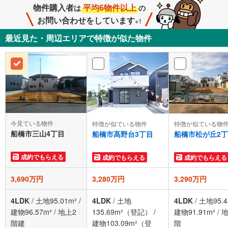
物件購入者
平均6物件以上
は
の
お問い合わせをしています
※1
最近見た・周辺エリアで特徴が似た物件
今見ている物件
特徴が似ている物件
特徴が似ている物
船橋市三山4丁目
船橋市高野台3丁目
船橋市松が丘2
成約でもらえる
成約でもらえる
成約でもらえる
3,690万円
3,280万円
3,290万円
4LDK
/
土地95.01m²
/
4LDK
/
土地
4LDK
/
土地95.4
建物96.57m²
/
地上2
135.69m²（登記）
/
建物91.91m²
/
地
階建
建物103.09m²（登
階