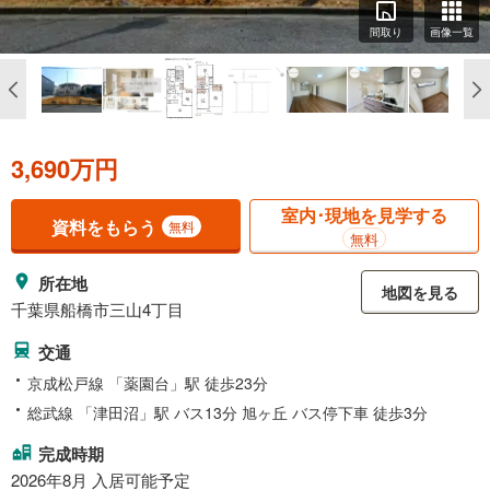
間取り
画像一覧
3,690万円
室内･現地を見学する
資料をもらう
無料
無料
所在地
地図を見る
千葉県船橋市三山4丁目
交通
京成松戸線 「薬園台」駅 徒歩23分
総武線 「津田沼」駅 バス13分 旭ヶ丘 バス停下車 徒歩3分
完成時期
2026年8月 入居可能予定