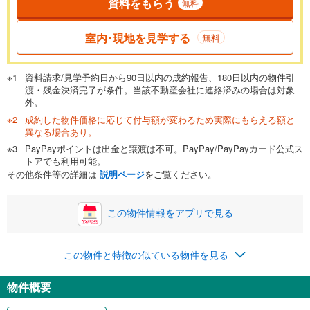
資料をもらう
無料
返済期間
一般的には最長35年まで借り入れ可能です。多くの金融機関
室内･現地を見学する
無料
が完済時の年齢は80歳までを条件としています。
万円
頭金
閉じる
資料請求/見学予約日から90日以内の成約報告、180日以内の物件引
渡・残金決済完了が条件。当該不動産会社に連絡済みの場合は対象
外。
成約した物件価格に応じて付与額が変わるため実際にもらえる額と
0万円
3,690万円
異なる場合あり。
自己資金から住宅購入にかけられる金額を入力してくださ
PayPayポイントは出金と譲渡は不可。PayPay/PayPayカード公式ス
い。一般的には物件価格の2割までが目安です。
万円
トアでも利用可能。
ボーナス
閉じる
/回
その他条件等の詳細は
説明ページ
をご覧ください。
この物件情報をアプリで見る
0円
3,690万円
年2回払いを想定しています。毎月の返済額に加えて、ボー
この物件と特徴の似ている物件を見る
ナス時の増額分（1回分）を入力してください。
ボーナス払いの限度額は金融機関によって異なります。
物件概要
95,787
円
/月
月々の返済額
閉じる