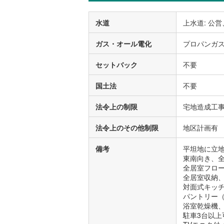
水道
上水道: 公営
ガス・オール電化
プロパンガ
セットバック
不要
国土法
不要
法令上の制限
宅地造成工
法令上のその他制限
地区計画有
備考
平坦地に立
東南向き、
全居室フロ
全居室収納
対面式キッ
パントリー
浴室乾燥機
駐車3台以