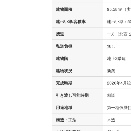
建物面積
95.58m
（実
2
建ぺい率/容積率
建ぺい率：50
接道
一方（北西 公
私道負担
無し
建物階
地上2階建
建物状況
新築
完成時期
2026年4月
引き渡し可能時期
相談
用途地域
第一種低層住
構造・工法
木造