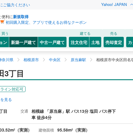
Yahoo! JAPAN
金にご協力ください
と便利に
新規取得
初回購入限定、アプリで使えるお得なクーポン
買う
建てる
売る
ョン
新築一戸建て
中古一戸建て
注文住宅
土地
売却査定
カ
神奈川県
相模原市
中央区
原当麻駅
相模原市中央区田名
田3丁目
ンライン対応可
安を見る
丁目
交通
相模線 「原当麻」駅 バス13分 塩田 バス停下
車 徒歩4分
03.52m
（実測）
95.58m
（実測）
建物面積
2
2