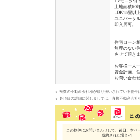
TVモニタ
土地面積50
LDK15畳以
ユニバーサ
即入居可。
住宅ローン
無理のない
させて頂き
お客様一人
資金計画、
お問い合わ
複数の不動産会社様が取り扱いされている物件
各項目の詳細に関しましては、直接不動産会社
この物件にお問い合わせして、後日、本ペ
成約された場合※1