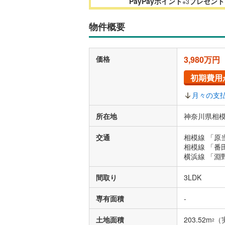
PayPayポイント
プレゼント
※3
物件概要
価格
3,980万円
初期費用
月々の支
所在地
神奈川県相模
交通
相模線 「原
相模線 「番
横浜線 「淵
間取り
3LDK
専有面積
-
土地面積
203.52m
（
2