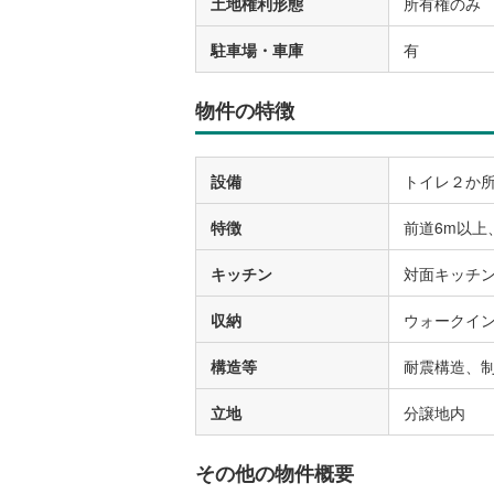
土地権利形態
所有権のみ
駐車場・車庫
有
物件の特徴
設備
トイレ２か所
特徴
前道6m以上
キッチン
対面キッチ
収納
ウォークイ
構造等
耐震構造、
立地
分譲地内
その他の物件概要