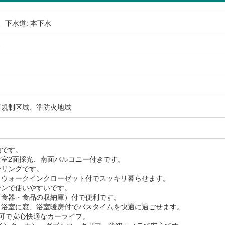
、下水道: 本下水
ス
事規制区域、準防火地域
地です。
全室2面採光、南面バルコニー付きです。
ーリングです。
、ウォークインクローゼット付でスッキリ暮らせます。
チンで使いやすいです。
（食器・食品の収納庫）付で便利です。
、浴室に窓、浴室暖房付でバスタイムを快適に過ごせます。
上可で安心快適なカーライフ。