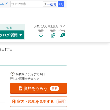
ヘルプ
一松旬
検索
お気に入り
最近見た
マイ
知る
物件
物件
ページ
タログ/質問
塩田3丁目
掲載終了予定まで
6日
詳しい情報をチェック！
資料をもらう
無料
室内・現地を見学する
無料