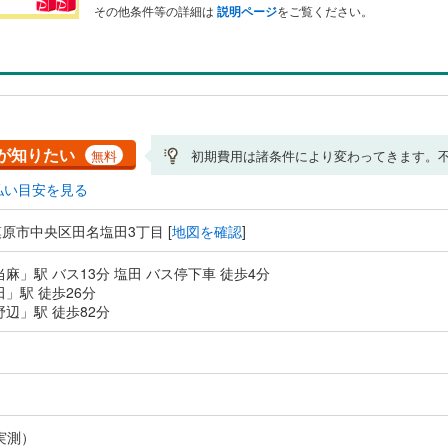
その他条件等の詳細は
説明ページ
をご覧ください。
が知りたい
無料
初期費用は諸条件により変わってきます。
払い目安を見る
原市中央区田名塩田3丁目 [
地図を確認
]
当麻」駅 バス13分 塩田 バス停下車 徒歩4分
田」駅 徒歩26分
野辺」駅 徒歩82分
実測）