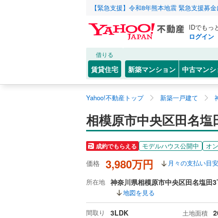
【緊急支援】令和8年熊本地震 緊急支援募
IDでもっ
ログイン
借りる
賃貸住宅
新築マンション
中古マンシ
Yahoo!不動産トップ
新築一戸建て
相模原市中央区田名塩
モデルハウス公開中
オ
成約でもらえる
3,980万円
価格
月々の支払い目
所在地
神奈川県相模原市中央区田名塩田3
地図を見る
間取り
3LDK
2
土地面積