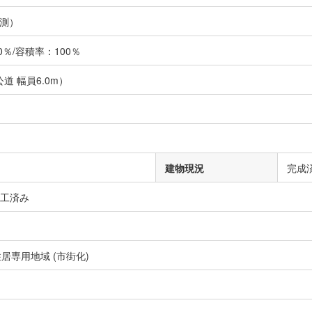
測）
％/容積率：100％
道 幅員6.0m）
建物現況
完成
竣工済み
居専用地域 (市街化)