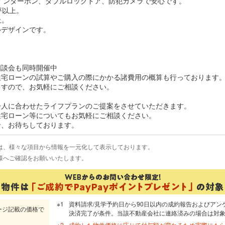
付インターホン、ダブルロックドア、防犯カメラで安心です。
坪以上。
上。
ルデザインです。
相談会も同時開催中
住宅ローンの試算やご購入の際にかかる諸費用の概算も行っております
ますので、お気軽にご相談ください。
一人に合わせたライフプランのご提案をさせていただきます。
住宅ローン等についてもお気軽にご相談ください。
せ、お待ちしております。
は、様々な項目から情報を一元化して表示しております。
様へご確認をお願いいたします。
資料請求/見学予約日から90日以内の成約報告およびアン
ージ記載の価格で
決済完了が条件。当該不動産会社に連絡済みの場合は対
成約した物件価格に応じて付与額が変わるため実際にも