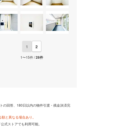
1
2
1〜15件 /
28件
トの回答、180日以内の物件引渡・残金決済完
る額と異なる場合あり。
カード公式ストアでも利用可能。