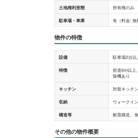
土地権利形態
所有権のみ
駐車場・車庫
有（料金: 
物件の特徴
設備
駐車場2台以
特徴
前道6m以上
燥機あり
キッチン
対面キッチ
収納
ウォークイ
構造等
耐震構造、
その他の物件概要