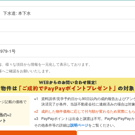
、下水道: 本下水
1979-1号
は、様々な項目から情報を一元化して表示しております。
様へご確認をお願いいたします。
資料請求/見学予約日から90日以内の成約報告およびアン
ージ記載の価格で
決済完了が条件。当該不動産会社に連絡済みの場合は対
成約した物件価格に応じて付与額が変わるため実際にも
当
の
※2
PayPayポイントは出金と譲渡は不可。PayPay/PayP
ント
その他条件等の詳細は
説明ページ
をご覧ください。