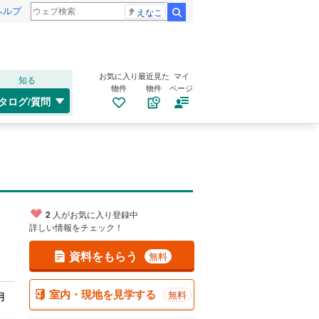
ヘルプ
えなこ
検索
お気に入り
最近見た
マイ
知る
物件
物件
ページ
タログ/質問
2
人がお気に入り登録中
詳しい情報をチェック！
資料をもらう
無料
室内・現地を見学する
無料
月