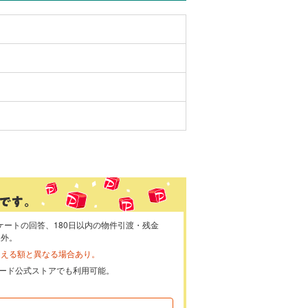
ケートの回答、180日以内の物件引渡・残金
象外。
らえる額と異なる場合あり。
ayカード公式ストアでも利用可能。