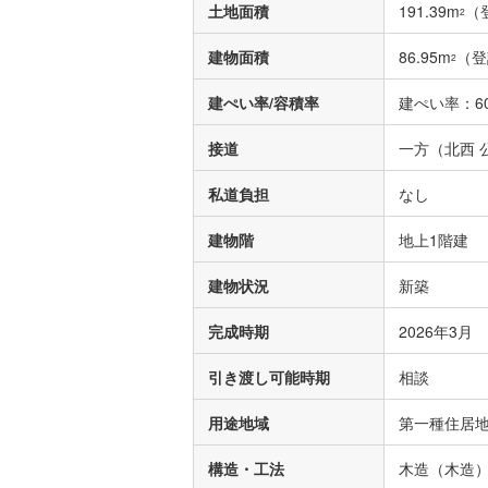
土地面積
191.39m
（
2
建物面積
86.95m
（登
2
建ぺい率/容積率
建ぺい率：60
接道
一方（北西 公
私道負担
なし
建物階
地上1階建
建物状況
新築
完成時期
2026年3月
引き渡し可能時期
相談
用途地域
第一種住居
構造・工法
木造（木造