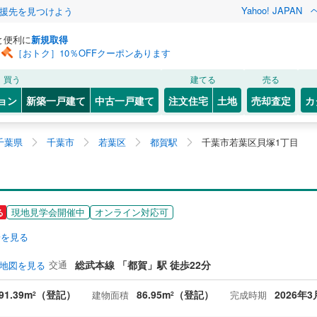
Yahoo! JAPAN
援先を見つけよう
と便利に
新規取得
［おトク］10％OFFクーポンあります
買う
建てる
売る
ョン
新築一戸建て
中古一戸建て
注文住宅
土地
売却査定
カ
千葉県
千葉市
若葉区
都賀駅
千葉市若葉区貝塚1丁目
目
現地見学会開催中
オンライン対応可
る
安を見る
交通
総武本線 「都賀」駅 徒歩22分
地図を見る
91.39m
（登記）
86.95m
（登記）
2026年3
建物面積
完成時期
2
2