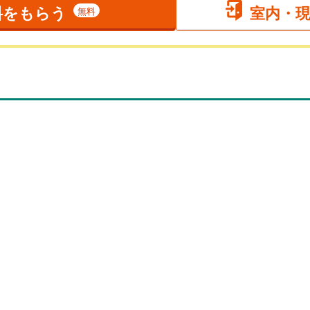
料をもらう
室内・
無料