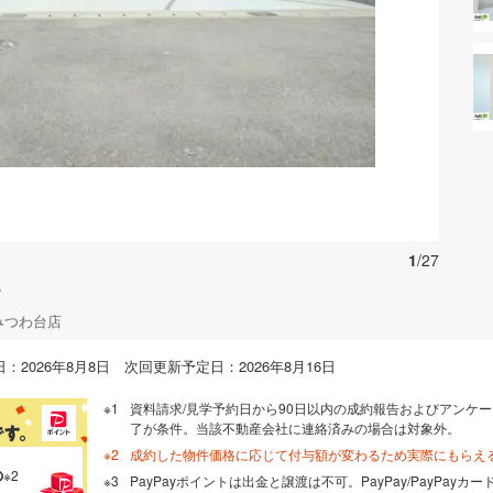
お気に入りに追加する
1
/27
。
みつわ台店
：2026年8月8日 次回更新予定日：2026年8月16日
資料請求/見学予約日から90日以内の成約報告およびアンケー
了が条件。当該不動産会社に連絡済みの場合は対象外。
成約した物件価格に応じて付与額が変わるため実際にもらえ
の
※2
PayPayポイントは出金と譲渡は不可。PayPay/PayPay