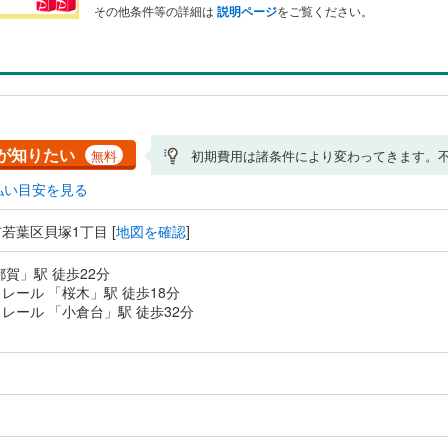
その他条件等の詳細は
説明ページ
をご覧ください。
が知りたい
無料
初期費用は諸条件により変わってきます。
払い目安を見る
若葉区貝塚1丁目 [
地図を確認
]
都賀」駅 徒歩22分
レール 「桜木」駅 徒歩18分
レール 「小倉台」駅 徒歩32分