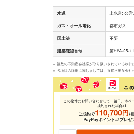
水道
上水道: 公営
ガス・オール電化
都市ガス
国土法
不要
建築確認番号
第HPA-25-1
複数の不動産会社様が取り扱いされている物件
各項目の詳細に関しましては、直接不動産会社
この物件にお問い合わせして、後日、本ペ
成約された場合※1
110,700
円
ご成約で
相
PayPayポイント
プレゼ
※3