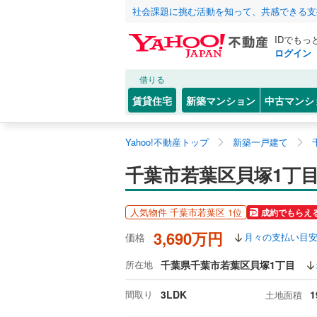
社会課題に挑む活動を知って、共感できる支
IDでもっ
ログイン
借りる
賃貸住宅
新築マンション
中古マンシ
Yahoo!不動産トップ
新築一戸建て
千葉市若葉区貝塚1丁
人気物件 千葉市若葉区 1位
成約でもらえ
3,690万円
価格
月々の支払い目
所在地
千葉県千葉市若葉区貝塚1丁目
間取り
3LDK
1
土地面積