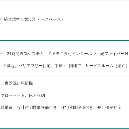
無料 駐車場空台数:3台 カースペース）
上、24時間換気システム、ＴＶモニタ付インターホン、光ファイバー対
、平坦地、バリアフリー住宅、平屋・1階建て、サービスルーム（納戸）
ン、食器洗い乾燥機
ンクローゼット、床下収納
免震構造、設計住宅性能評価付き、住宅性能評価付き、長期優良住宅