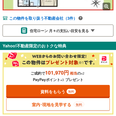
この物件を取り扱う不動産会社（3件）
住宅ローン 月々の支払い目安を見る
支払いの目安をシミュレーションすることができます。
Yahoo!不動産限定のおトクな特典
％
金利
101,970円
ご成約で
相当
の
※2
0.01%
14.99%
PayPayポイント
プレゼント
※3
資料をもらう
無料
返済期間
一般的には最長35年まで借り入れ可能です。多くの金融機関
室内･現地を見学する
無料
が完済時の年齢は80歳までを条件としています。
万円
頭金
閉じる