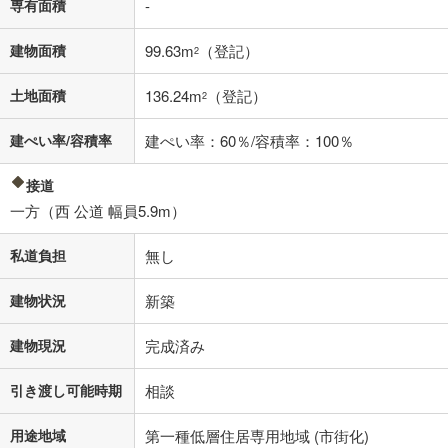
済方法「元利均等返済」にて算出しております。入力された金利を35年
専有面積
-
適用した場合の計算結果を表示しています。
その他月額費用や、初期費用がかかります。ご注意ください。実際にお
建物面積
99.63m
（登記）
2
借り入れの際は各金融機関等に、必ずご自身でご確認をお願いいたしま
す。
土地面積
136.24m
（登記）
条件によってお借り入れができないことがあります。
2
不動産会社に購入相談をする
建ぺい率/容積率
建ぺい率：60％/容積率：100％
無料
接道
閉じる
一方（西 公道 幅員5.9m）
私道負担
無し
建物状況
新築
建物現況
完成済み
引き渡し可能時期
相談
用途地域
第一種低層住居専用地域 (市街化)