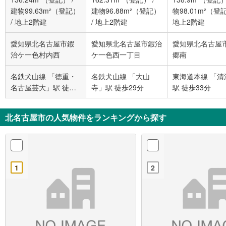
建物99.63m²（登記）
建物96.88m²（登記）
物98.01m²（登
/
地上2階建
/
地上2階建
地上2階建
愛知県北名古屋市鍜
愛知県北名古屋市鍜治
愛知県北名古屋
治ケ一色村内西
ケ一色西一丁目
郷南
名鉄犬山線 「徳重・
名鉄犬山線 「大山
東海道本線 「清
名古屋芸大」駅 徒歩
寺」駅 徒歩29分
駅 徒歩33分
22分
北名古屋市の人気物件をランキングから探す
1
2