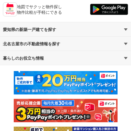
地図でサクッと物件探し
物件比較が手軽にできる
愛知県の新築一戸建てを探す
北名古屋市の不動産情報を探す
路線・駅から探す
地域から探す
暮らしのお役立ち情報
不動産・住宅
賃貸住宅
通勤・通学時間から探す
地図から探す
マンションカタログ
教えて！住まいの先生
新築マンション
中古マンション
新築一戸建て
中古一戸建て
注文住宅
土地
売却査定