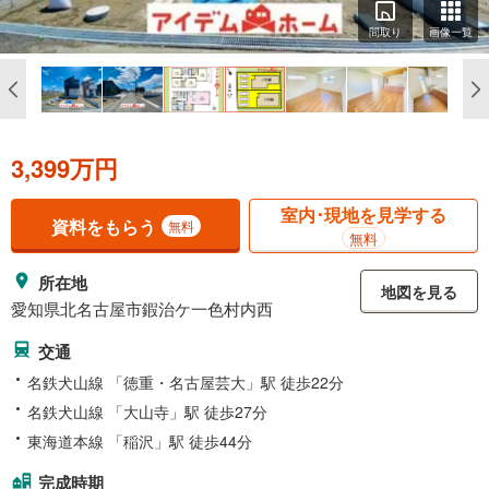
間取り
画像一覧
3,399万円
室内･現地を見学する
資料をもらう
無料
無料
所在地
地図を見る
愛知県北名古屋市鍜治ケ一色村内西
交通
名鉄犬山線 「徳重・名古屋芸大」駅 徒歩22分
名鉄犬山線 「大山寺」駅 徒歩27分
東海道本線 「稲沢」駅 徒歩44分
完成時期