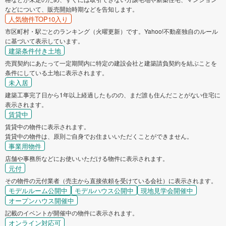
などについて、販売開始時期などを告知します。
人気物件TOP10入り
市区町村・駅ごとのランキング（火曜更新）です。Yahoo!不動産独自のルール
に基づいて表示しています。
建築条件付き土地
売買契約にあたって一定期間内に特定の建設会社と建築請負契約を結ぶことを
条件にしている土地に表示されます。
未入居
建築工事完了日から1年以上経過したものの、まだ誰も住んだことがない住宅に
表示されます。
賃貸中
賃貸中の物件に表示されます。
賃貸中の物件は、原則ご自身でお住まいいただくことができません。
事業用物件
店舗や事務所などにお使いいただける物件に表示されます。
元付
その物件の元付業者（売主から直接依頼を受けている会社）に表示されます。
モデルルーム公開中
モデルハウス公開中
現地見学会開催中
オープンハウス開催中
記載のイベントが開催中の物件に表示されます。
オンライン対応可