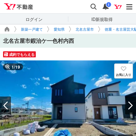
Yahoo!不動産
検索
通知
i
ログイン
ID新規取得
新築一戸建て
愛知県
北名古屋市
徳重・名古屋芸大
北名古屋市鍜治ケ一色村内西
成約でもらえる
1
/
19
お気に入り