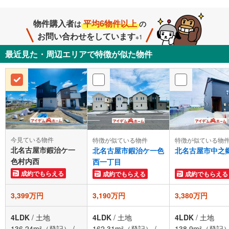
物件購入者
平均6物件以上
は
の
お問い合わせをしています
※1
最近見た・周辺エリアで特徴が似た物件
今見ている物件
特徴が似ている物件
特徴が似ている物
北名古屋市鍜治ケ一
北名古屋市鍜治ケ一色
北名古屋市中之
色村内西
西一丁目
成約でもらえる
成約でもらえる
成約でもらえる
3,399万円
3,190万円
3,380万円
4LDK
/
土地
4LDK
/
土地
4LDK
/
土地
136.24m²（登記）
/
162.31m²（登記）
/
138.9m²（登記