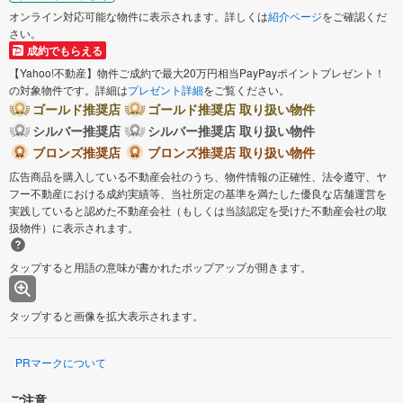
オンライン対応可能な物件に表示されます。詳しくは
紹介ページ
をご確認くだ
さい。
成約でもらえる
【Yahoo!不動産】物件ご成約で最大20万円相当PayPayポイントプレゼント！
の対象物件です。詳細は
プレゼント詳細
をご覧ください。
ゴールド推奨店
ゴールド推奨店 取り扱い物件
シルバー推奨店
シルバー推奨店 取り扱い物件
ブロンズ推奨店
ブロンズ推奨店 取り扱い物件
広告商品を購入している不動産会社のうち、物件情報の正確性、法令遵守、ヤ
フー不動産における成約実績等、当社所定の基準を満たした優良な店舗運営を
実践していると認めた不動産会社（もしくは当該認定を受けた不動産会社の取
扱物件）に表示されます。
タップすると用語の意味が書かれたポップアップが開きます。
タップすると画像を拡大表示されます。
PRマークについて
ご注意