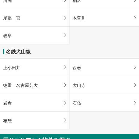
清洲
稲沢
尾張一宮
木曽川
岐阜
名鉄犬山線
上小田井
西春
徳重・名古屋芸大
大山寺
岩倉
石仏
布袋