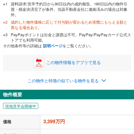
資料請求/見学予約日から90日以内の成約報告、180日以内の物件引
渡・残金決済完了が条件。当該不動産会社に連絡済みの場合は対象
外。
成約した物件価格に応じて付与額が変わるため実際にもらえる額と
0万円
3,399万円
異なる場合あり。
自己資金から住宅購入にかけられる金額を入力してくださ
PayPayポイントは出金と譲渡は不可。PayPay/PayPayカード公式ス
い。一般的には物件価格の2割までが目安です。
万円
トアでも利用可能。
ボーナス
閉じる
/回
その他条件等の詳細は
説明ページ
をご覧ください。
この物件情報をアプリで見る
0円
3,399万円
年2回払いを想定しています。毎月の返済額に加えて、ボー
この物件と特徴の似ている物件を見る
ナス時の増額分（1回分）を入力してください。
ボーナス払いの限度額は金融機関によって異なります。
物件概要
88,233
円
/月
月々の返済額
閉じる
現地見学会開催中
「金利」については、ご利用を予定されている金融機関等にご確認の
上、ご自身での入力をお願いいたします。初期設定で自動入力されてい
3,399万円
価格
る値は、実際の金融機関等における貸出金利とは何ら関係がなく、実際
の金融機関等における貸出金利を何ら保証するものではありません。返