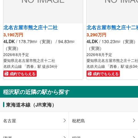
北名古屋市熊之庄十二社
北名古屋市熊之庄十二
3,190万円
3,290万円
4LDK
/ 178.79m
（実測） / 94.83m
4LDK
/ 130.23m
（実測） /
2
2
2
（実測）
（実測）
2026年8月予定
2026年8月予定
愛知県北名古屋市熊之庄十二社
愛知県北名古屋市熊之庄十二
名鉄犬山線 「西春」駅 徒歩34分
名鉄犬山線 「西春」駅 徒歩34
成約でもらえる
成約でもらえる
稲沢駅の近隣の駅から探す
東海道本線（JR東海）
名古屋
枇杷島