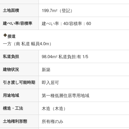
条件によってお借り入れができないことがあります。
土地面積
199.7m
（登記）
2
不動産会社に購入相談をする
無料
建ぺい率/容積率
建ぺい率：40/容積率：60
閉じる
接道
一方（南 私道 幅員4.0m）
私道負担
98.04m
私道負担:有 1/5
2
建物状況
新築
引き渡し可能時期
即入居可
用途地域
第一種低層住居専用地域
構造・工法
木造（木造）
土地権利形態
所有権のみ