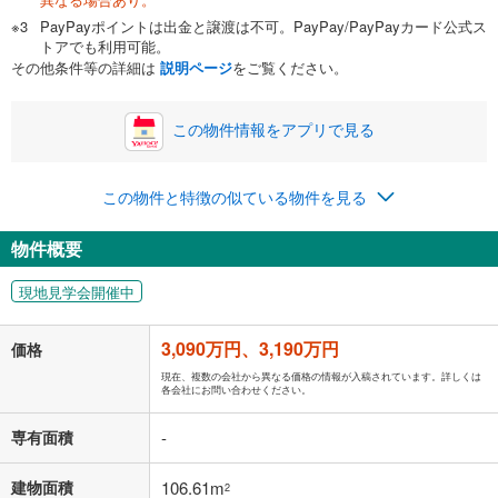
自己資金から住宅購入にかけられる金額を入力してくださ
PayPayポイントは出金と譲渡は不可。PayPay/PayPayカード公式ス
い。一般的には物件価格の2割までが目安です。
万円
トアでも利用可能。
ボーナス
閉じる
/回
その他条件等の詳細は
説明ページ
をご覧ください。
この物件情報をアプリで見る
0円
3,190万円
年2回払いを想定しています。毎月の返済額に加えて、ボー
この物件と特徴の似ている物件を見る
ナス時の増額分（1回分）を入力してください。
ボーナス払いの限度額は金融機関によって異なります。
物件概要
82,807
円
/月
月々の返済額
閉じる
現地見学会開催中
「金利」については、ご利用を予定されている金融機関等にご確認の
上、ご自身での入力をお願いいたします。初期設定で自動入力されてい
3,090万円、3,190万円
価格
る値は、実際の金融機関等における貸出金利とは何ら関係がなく、実際
の金融機関等における貸出金利を何ら保証するものではありません。返
現在、複数の会社から異なる価格の情報が入稿されています。詳しくは
各会社にお問い合わせください。
済方法「元利均等返済」にて算出しております。入力された金利を35年
適用した場合の計算結果を表示しています。
専有面積
-
その他月額費用や、初期費用がかかります。ご注意ください。実際にお
借り入れの際は各金融機関等に、必ずご自身でご確認をお願いいたしま
す。
建物面積
106.61m
2