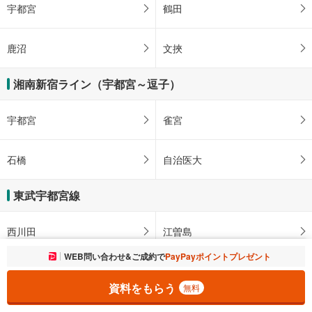
宇都宮
鶴田
鹿沼
文挾
湘南新宿ライン（宇都宮～逗子）
宇都宮
雀宮
石橋
自治医大
東武宇都宮線
西川田
江曽島
お気に入りに追加しました。
WEB問い合わせ&ご成約で
PayPayポイントプレゼント
一覧を開く
南宇都宮
東武宇都宮
資料をもらう
無料
宇都宮ライトレール