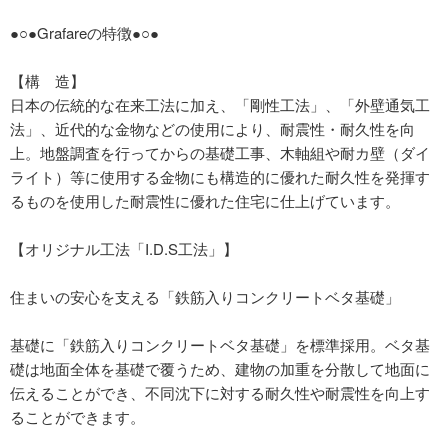
●○●Grafareの特徴●○●
【構 造】
日本の伝統的な在来工法に加え、「剛性工法」、「外壁通気工
法」、近代的な金物などの使用により、耐震性・耐久性を向
上。地盤調査を行ってからの基礎工事、木軸組や耐カ壁（ダイ
ライト）等に使用する金物にも構造的に優れた耐久性を発揮す
るものを使用した耐震性に優れた住宅に仕上げています。
【オリジナル工法「I.D.S工法」】
住まいの安心を支える「鉄筋入りコンクリートベタ基礎」
基礎に「鉄筋入りコンクリートベタ基礎」を標準採用。ベタ基
礎は地面全体を基礎で覆うため、建物の加重を分散して地面に
伝えることができ、不同沈下に対する耐久性や耐震性を向上す
ることができます。