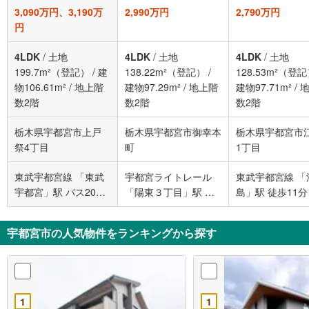
3,090万円、3,190万
2,990万円
2,790万円
円
4LDK
/
土地
4LDK
/
土地
4LDK
/
土地
199.7m²（登記）
/
建
138.22m²（登記）
/
128.53m²（登
物106.61m²
/
地上階
建物97.29m²
/
地上階
建物97.71m²
/
数2階
数2階
数2階
栃木県宇都宮市上戸
栃木県宇都宮市御幸本
栃木県宇都宮市
祭4丁目
町
1丁目
東武宇都宮線 「東武
宇都宮ライトレール
東武宇都宮線 「
宇都宮」駅 バス20分
「陽東３丁目」駅 徒
島」駅 徒歩11分
上戸祭四丁目 バス停
歩33分
下車 徒歩7分
宇都宮市の人気物件をランキングから探す
1
1