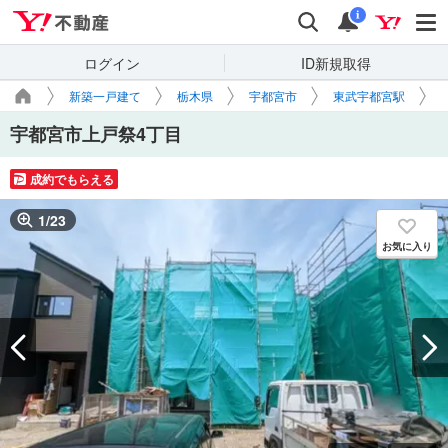
Yahoo!不動産
検索
通知
i
ログイン
ID新規取得
新築一戸建て
栃木県
宇都宮市
東武宇都宮駅
宇都宮市上戸祭4丁目
成約でもらえる
1
/
23
お気に入り