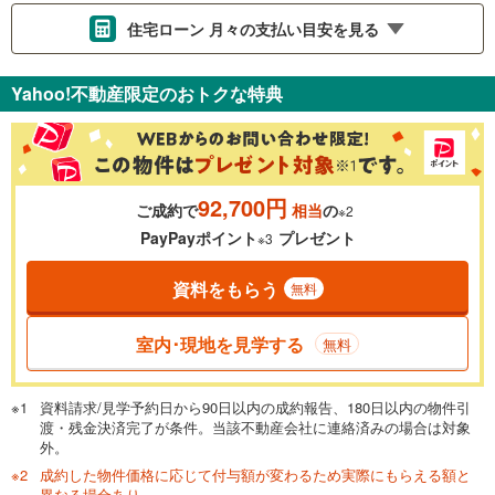
住宅ローン 月々の支払い目安を見る
支払いの目安をシミュレーションすることができます。
Yahoo!不動産限定のおトクな特典
％
金利
92,700円
ご成約で
相当
の
※2
0.01%
14.99%
PayPayポイント
プレゼント
※3
資料をもらう
無料
返済期間
一般的には最長35年まで借り入れ可能です。多くの金融機関
室内･現地を見学する
無料
が完済時の年齢は80歳までを条件としています。
万円
頭金
閉じる
資料請求/見学予約日から90日以内の成約報告、180日以内の物件引
渡・残金決済完了が条件。当該不動産会社に連絡済みの場合は対象
外。
成約した物件価格に応じて付与額が変わるため実際にもらえる額と
0万円
3,190万円
異なる場合あり。