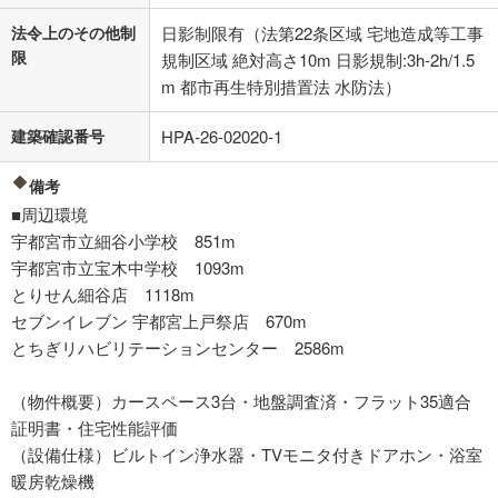
法令上のその他制
日影制限有（法第22条区域 宅地造成等工事
限
規制区域 絶対高さ10m 日影規制:3h-2h/1.5
m 都市再生特別措置法 水防法）
建築確認番号
HPA-26-02020-1
備考
■周辺環境
宇都宮市立細谷小学校 851m
宇都宮市立宝木中学校 1093m
とりせん細谷店 1118m
セブンイレブン 宇都宮上戸祭店 670m
とちぎリハビリテーションセンター 2586m
（物件概要）カースペース3台・地盤調査済・フラット35適合
証明書・住宅性能評価
（設備仕様）ビルトイン浄水器・TVモニタ付きドアホン・浴室
暖房乾燥機