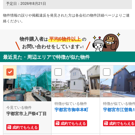
予定日：2026年8月21日
物件情報の誤りや掲載違反を発⾒された方は各会社の物件詳細ページよりご連
絡ください。
物件購入者
平均6物件以上
は
の
お問い合わせをしています
※1
最近見た・周辺エリアで特徴が似た物件
特徴が似ている物件
特徴が似ている物
今見ている物件
宇都宮市御幸本町
宇都宮市江曽島
宇都宮市上戸祭4丁目
成約でもらえる
成約でもらえる
成約でもらえる