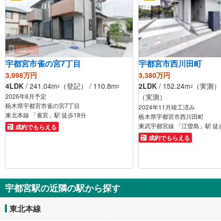
宇都宮市雀の宮7丁目
宇都宮市西川田町
3,998万円
3,380万円
4LDK
/ 241.04m
（登記） / 110.8m
2LDK
/ 152.24m
（実測） /
2
2
2
2026年8月予定
（実測）
栃木県宇都宮市雀の宮7丁目
2024年11月竣工済み
東北本線 「雀宮」駅 徒歩18分
栃木県宇都宮市西川田町
東武宇都宮線 「江曽島」駅 徒
成約でもらえる
成約でもらえる
宇都宮駅の近隣の駅から探す
東北本線