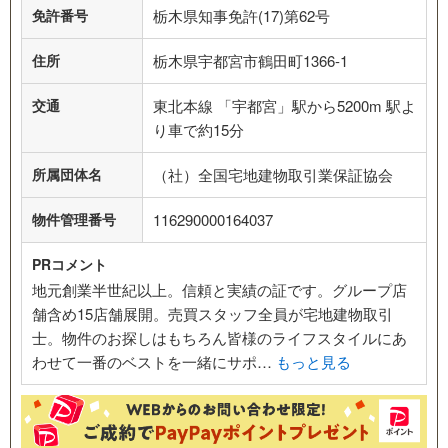
免許番号
栃木県知事免許(17)第62号
住所
栃木県宇都宮市鶴田町1366-1
交通
東北本線 「宇都宮」駅から5200m 駅よ
り車で約15分
所属団体名
（社）全国宅地建物取引業保証協会
物件管理番号
116290000164037
PRコメント
地元創業半世紀以上。信頼と実績の証です。グループ店
舗含め15店舗展開。売買スタッフ全員が宅地建物取引
士。物件のお探しはもちろん皆様のライフスタイルにあ
わせて一番のベストを一緒にサポ…
もっと見る