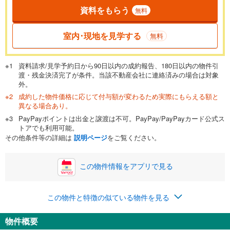
資料をもらう
無料
返済期間
一般的には最長35年まで借り入れ可能です。多くの金融機関
室内･現地を見学する
無料
が完済時の年齢は80歳までを条件としています。
万円
頭金
閉じる
資料請求/見学予約日から90日以内の成約報告、180日以内の物件引
渡・残金決済完了が条件。当該不動産会社に連絡済みの場合は対象
外。
成約した物件価格に応じて付与額が変わるため実際にもらえる額と
0万円
2,490万円
異なる場合あり。
自己資金から住宅購入にかけられる金額を入力してくださ
PayPayポイントは出金と譲渡は不可。PayPay/PayPayカード公式ス
い。一般的には物件価格の2割までが目安です。
万円
トアでも利用可能。
ボーナス
閉じる
/回
その他条件等の詳細は
説明ページ
をご覧ください。
この物件情報をアプリで見る
0円
2,490万円
年2回払いを想定しています。毎月の返済額に加えて、ボー
この物件と特徴の似ている物件を見る
ナス時の増額分（1回分）を入力してください。
ボーナス払いの限度額は金融機関によって異なります。
物件概要
64,636
円
/月
月々の返済額
閉じる