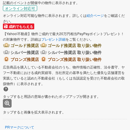
記載のイベントが開催中の物件に表示されます。
オンライン対応可
オンライン対応可能な物件に表示されます。詳しくは
紹介ページ
をご確認くだ
さい。
成約でもらえる
【Yahoo!不動産】物件ご成約で最大20万円相当PayPayポイントプレゼント！
の対象物件です。詳細は
プレゼント詳細
をご覧ください。
ゴールド推奨店
ゴールド推奨店 取り扱い物件
シルバー推奨店
シルバー推奨店 取り扱い物件
ブロンズ推奨店
ブロンズ推奨店 取り扱い物件
広告商品を購入している不動産会社のうち、物件情報の正確性、法令遵守、ヤ
フー不動産における成約実績等、当社所定の基準を満たした優良な店舗運営を
実践していると認めた不動産会社（もしくは当該認定を受けた不動産会社の取
扱物件）に表示されます。
タップすると用語の意味が書かれたポップアップが開きます。
タップすると画像を拡大表示されます。
PRマークについて