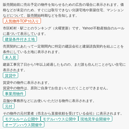
販売開始前に売出予定の物件を知らせるための広告の場合に表示されます。価
格などが未定のため、すぐには取引できない分譲宅地や新築住宅、マンション
などについて、販売開始時期などを告知します。
人気物件TOP10入り
市区町村・駅ごとのランキング（火曜更新）です。Yahoo!不動産独自のルール
に基づいて表示しています。
建築条件付き土地
売買契約にあたって一定期間内に特定の建設会社と建築請負契約を結ぶことを
条件にしている土地に表示されます。
未入居
建築工事完了日から1年以上経過したものの、まだ誰も住んだことがない住宅に
表示されます。
賃貸中
賃貸中の物件に表示されます。
賃貸中の物件は、原則ご自身でお住まいいただくことができません。
事業用物件
店舗や事務所などにお使いいただける物件に表示されます。
元付
その物件の元付業者（売主から直接依頼を受けている会社）に表示されます。
モデルルーム公開中
モデルハウス公開中
現地見学会開催中
オープンハウス開催中