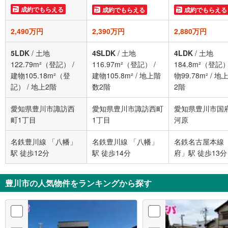
成約でもらえる
成約でもらえる
成約でもらえる
2,490万円
2,390万円
2,880万円
5LDK
/
土地
4SLDK
/
土地
4LDK
/
土地
122.79m²（登記）
/
116.97m²（登記）
/
184.8m²（登記
建物105.18m²（登
建物105.8m²
/
地上階
物99.78m²
/
地
記）
/
地上2階
数2階
2階
愛知県豊川市諏訪西
愛知県豊川市諏訪西町
愛知県豊川市国
町1丁目
1丁目
河原
名鉄豊川線 「八幡」
名鉄豊川線 「八幡」
名鉄名古屋本線 
駅 徒歩12分
駅 徒歩14分
府」駅 徒歩13分
豊川市の人気物件をランキングから探す