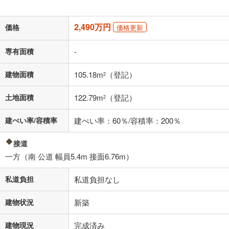
「金利」については、ご利用を予定されている金融機関等にご確認の
2,490万円
価格
価格更新
上、ご自身での入力をお願いいたします。初期設定で自動入力されてい
る値は、実際の金融機関等における貸出金利とは何ら関係がなく、実際
の金融機関等における貸出金利を何ら保証するものではありません。返
専有面積
-
済方法「元利均等返済」にて算出しております。入力された金利を35年
適用した場合の計算結果を表示しています。
建物面積
105.18m
（登記）
2
その他月額費用や、初期費用がかかります。ご注意ください。実際にお
借り入れの際は各金融機関等に、必ずご自身でご確認をお願いいたしま
土地面積
122.79m
（登記）
2
す。
条件によってお借り入れができないことがあります。
建ぺい率/容積率
建ぺい率：60％/容積率：200％
不動産会社に購入相談をする
無料
接道
一方（南 公道 幅員5.4m 接面6.76m）
閉じる
私道負担
私道負担なし
建物状況
新築
建物現況
完成済み