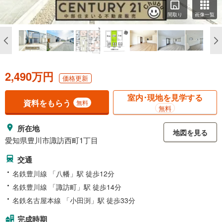
間取り
画像一覧
2,490万円
価格更新
室内･現地を見学する
資料をもらう
無料
無料
所在地
地図を見る
愛知県豊川市諏訪西町1丁目
交通
名鉄豊川線 「八幡」駅 徒歩12分
名鉄豊川線 「諏訪町」駅 徒歩14分
名鉄名古屋本線 「小田渕」駅 徒歩33分
完成時期