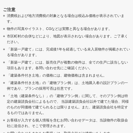
ご注意
消費税および地方消費税の対象となる場合は税込み価格が表示されていま
す。
物件の写真やイラスト、CGなどは実際と異なる場合があります。
市区町村の合併などにより、地図が表示されない場合があります。ご了承く
ださい。
「新築一戸建て」には、完成後1年を経過している未入居物件が掲載されてい
る場合があります。
「新築一戸建て」には、販売住戸が複数の物件は、全ての住戸に該当しない
項目もあります。各問い合わせ先にご確認ください。
「建築条件付き土地」の価格には、建物価格は含まれません。
「建築条件付き土地」の「建物プラン例」は、土地購入者の設計プランの一
例であり、プランの採用可否は任意です。
「土地（建築条件なし）」の「建物プラン例」に関して、そのプラン例は特
定の建築請負会社によるもので、 当該建築請負会社以外で建てた場合、同様
のものが同価格で建てられるとは限りません。また、建築請負会社を特定す
るものではありません。
お客様が入力する個人情報を含むお問い合わせデータは、当該物件の取扱会
社に送信され、そこで管理されます。
お問い合わせをされたお客様へは、取扱会社がご連絡いたします。