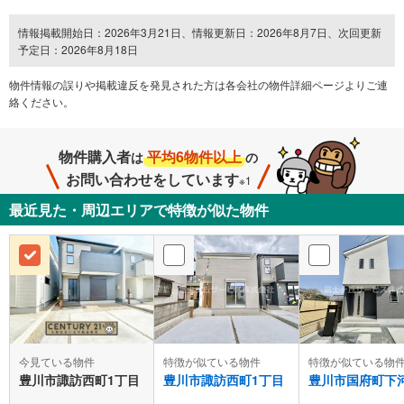
情報掲載開始日：2026年3月21日、情報更新日：2026年8月7日、次回更新
予定日：2026年8月18日
物件情報の誤りや掲載違反を発⾒された方は各会社の物件詳細ページよりご連
絡ください。
物件購入者
平均6物件以上
は
の
お問い合わせをしています
※1
最近見た・周辺エリアで特徴が似た物件
今見ている物件
特徴が似ている物件
特徴が似ている物
豊川市諏訪西町1丁目
豊川市諏訪西町1丁目
豊川市国府町下