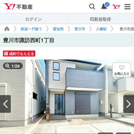
Yahoo!不動産
検索
通知
i
ログイン
ID新規取得
新築一戸建て
愛知県
豊川市
八幡駅
豊川市諏
豊川市諏訪西町1丁目
成約でもらえる
1
/
26
お気に入り