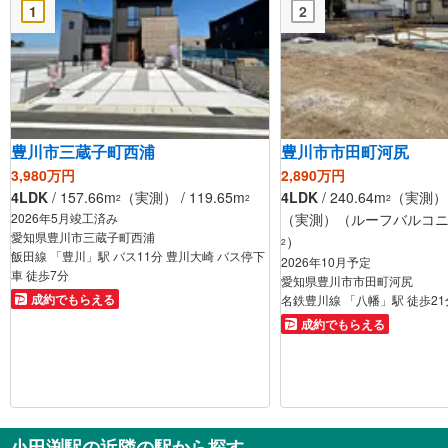
1
2
豊川市三蔵子町西浦
豊川市市田町河尻
3,980万円
2,890万円
4LDK
/ 157.66m
（実測） / 119.65m
4LDK
/ 240.64m
（実測） /
2
2
2
2026年5月竣工済み
（実測）（ルーフバルコニー
愛知県豊川市三蔵子町西浦
）
2
飯田線 「豊川」駅 バス11分 豊川大崎 バス停下
2026年10月予定
車 徒歩7分
愛知県豊川市市田町河尻
成約でもらえる
名鉄豊川線 「八幡」駅 徒歩21
成約でもらえる
小田渕駅の近隣の駅から探す