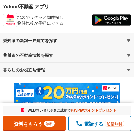
Yahoo!不動産 アプリ
地図でサクッと物件探し
物件比較が手軽にできる
愛知県の新築一戸建てを探す
豊川市の不動産情報を探す
路線・駅から探す
地域から探す
暮らしのお役立ち情報
不動産・住宅
賃貸住宅
通勤・通学時間から探す
地図から探す
マンションカタログ
教えて！住まいの先生
新築マンション
中古マンション
新築一戸建て
中古一戸建て
お気に入りに追加しました。
WEB問い合わせ&ご成約で
PayPayポイントプレゼント
一覧を開く
注文住宅
土地
資料をもらう
電話する
通話無料
無料
売却査定