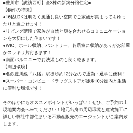
■豊川市【諏訪西町】全3棟の新築分譲住宅■
【物件の特徴】
●16帖LDKは明るく風通し良い空間でご家族が集まってもゆっ
たりと過ごせます！
●リビング階段で家族が自然と顔を合わせるコミュニケーショ
ンを大切にした住まいです！
●WIC、ホール収納、パントリー、各居室に収納がありがお部屋
がスッキリ片付きます！
●南面バルコニーでお洗濯ものも良く乾きます。
【周辺環境】
■名鉄豊川線『八幡』駅徒歩約12分なので通勤・通学に便利！
■スーパー・コンビニ・ドラッグストアが徒歩10分圏内と生活
に便利な環境です！
そのほかにもオススメポイントがいっぱい！ぜひ、ご予約の上
現地案内会へ来てください！地元出身の周辺環境と建物施工に
詳しい弊社中部住まいる不動産販売のエージェントがご案内致
します。