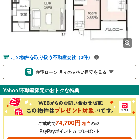
この物件を取り扱う不動産会社（3件）
住宅ローン 月々の支払い目安を見る
支払いの目安をシミュレーションすることができます。
Yahoo!不動産限定のおトクな特典
％
金利
74,700円
ご成約で
相当
の
※2
0.01%
14.99%
PayPayポイント
プレゼント
※3