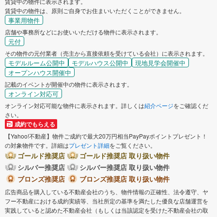
賃貸中の物件に表示されます。
賃貸中の物件は、原則ご自身でお住まいいただくことができません。
事業用物件
店舗や事務所などにお使いいただける物件に表示されます。
元付
その物件の元付業者（売主から直接依頼を受けている会社）に表示されます。
モデルルーム公開中
モデルハウス公開中
現地見学会開催中
オープンハウス開催中
記載のイベントが開催中の物件に表示されます。
オンライン対応可
オンライン対応可能な物件に表示されます。詳しくは
紹介ページ
をご確認くだ
さい。
成約でもらえる
【Yahoo!不動産】物件ご成約で最大20万円相当PayPayポイントプレゼント！
の対象物件です。詳細は
プレゼント詳細
をご覧ください。
ゴールド推奨店
ゴールド推奨店 取り扱い物件
シルバー推奨店
シルバー推奨店 取り扱い物件
ブロンズ推奨店
ブロンズ推奨店 取り扱い物件
広告商品を購入している不動産会社のうち、物件情報の正確性、法令遵守、ヤ
フー不動産における成約実績等、当社所定の基準を満たした優良な店舗運営を
実践していると認めた不動産会社（もしくは当該認定を受けた不動産会社の取