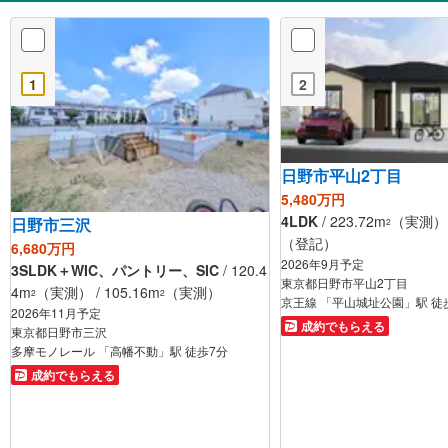
1
2
日野市平山2丁目
5,480万円
4LDK
/ 223.72m
（実測） /
日野市三沢
2
（登記）
6,680万円
2026年9月予定
3SLDK＋WIC、パントリー、SIC
/ 120.4
東京都日野市平山2丁目
4m
（実測） / 105.16m
（実測）
2
2
京王線 「平山城址公園」駅 徒
2026年11月予定
成約でもらえる
東京都日野市三沢
多摩モノレール 「高幡不動」駅 徒歩7分
成約でもらえる