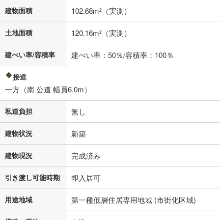
その他月額費用や、初期費用がかかります。ご注意ください。実際にお
建物面積
102.68m
（実測）
2
借り入れの際は各金融機関等に、必ずご自身でご確認をお願いいたしま
す。
土地面積
120.16m
（実測）
条件によってお借り入れができないことがあります。
2
不動産会社に購入相談をする
建ぺい率/容積率
建ぺい率：50％/容積率：100％
無料
接道
閉じる
一方（南 公道 幅員6.0m）
私道負担
無し
建物状況
新築
建物現況
完成済み
引き渡し可能時期
即入居可
用途地域
第一種低層住居専用地域 (市街化区域)