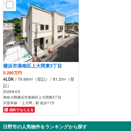
横浜市港南区上大岡東3丁目
5,280万円
4LDK
/ 79.84m
（登記） / 81.2m
（登
2
2
記）
2026年4月
神奈川県横浜市港南区上大岡東3丁目
京急本線 「上大岡」駅 徒歩11分
成約でもらえる
日野市の人気物件をランキングから探す