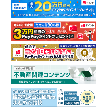
マンションカタログ
教えて！住まいの先生
新築マンション
中古マンション
新築一戸建て
中古一戸建て
注文住宅
土地
売却査定