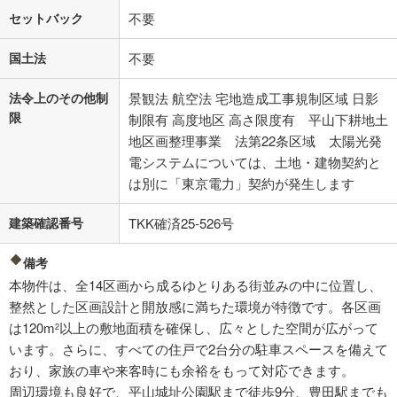
セットバック
不要
国土法
不要
法令上のその他制
景観法 航空法 宅地造成工事規制区域 日影
限
制限有 高度地区 高さ限度有 平山下耕地土
地区画整理事業 法第22条区域 太陽光発
電システムについては、土地・建物契約と
は別に「東京電力」契約が発生します
建築確認番号
TKK確済25-526号
備考
本物件は、全14区画から成るゆとりある街並みの中に位置し、
整然とした区画設計と開放感に満ちた環境が特徴です。各区画
は120m
以上の敷地面積を確保し、広々とした空間が広がって
2
います。さらに、すべての住戸で2台分の駐車スペースを備えて
おり、家族の車や来客時にも余裕をもって対応できます。
周辺環境も良好で、平山城址公園駅まで徒歩9分、豊田駅までも