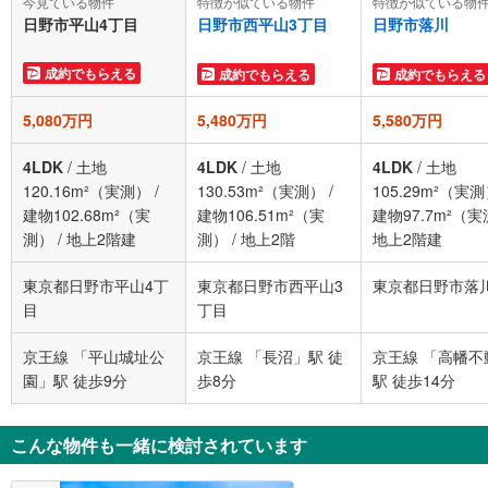
今見ている物件
特徴が似ている物件
特徴が似ている物
日野市平山4丁目
日野市西平山3丁目
日野市落川
成約でもらえる
成約でもらえる
成約でもらえる
5,080万円
5,480万円
5,580万円
4LDK
/
土地
4LDK
/
土地
4LDK
/
土地
120.16m²（実測）
/
130.53m²（実測）
/
105.29m²（実
建物102.68m²（実
建物106.51m²（実
建物97.7m²（
測）
/
地上2階建
測）
/
地上2階
地上2階建
東京都日野市平山4丁
東京都日野市西平山3
東京都日野市落
目
丁目
京王線 「平山城址公
京王線 「長沼」駅 徒
京王線 「高幡不
園」駅 徒歩9分
歩8分
駅 徒歩14分
こんな物件も一緒に検討されています