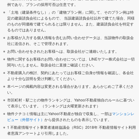
例であり、プランの採用可否は任意です。
「土地（建築条件なし）」の「建物プラン例」に関して、そのプラン例は特
定の建築請負会社によるもので、 当該建築請負会社以外で建てた場合、同様
のものが同価格で建てられるとは限りません。また、建築請負会社を特定す
るものではありません。
お客様が入力する個人情報を含むお問い合わせデータは、当該物件の取扱会
社に送信され、そこで管理されます。
お問い合わせをされたお客様へは、取扱会社がご連絡いたします。
物件に関するお客様のお問い合わせについては、LINEヤフー株式会社は一切
関与いたしません。取扱会社に直接ご確認ください。
不動産購入の検討、契約にあたってはお客様ご自身が情報を確認し、各会社
より十分な説明を受け判断してください。
本ページの掲載内容は変更される場合があります。あらかじめご了承くださ
い。
市区町村・駅ごとの物件ランキングは、Yahoo!不動産独自のルールに基づい
て表示しています。（ランキングは火曜更新されます）
物件クチコミ情報は主にYahoo!不動産が独自で収集し、一部は
マンションレ
ビュー（外部サイト）
から提供されたものを表示しています。
1 不動産情報サイト事業者連絡協議会（RSC）2018年 不動産情報サイト利用
者意識アンケートより引用しました。