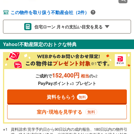
この物件を取り扱う不動産会社（2件）
住宅ローン 月々の支払い目安を見る
支払いの目安をシミュレーションすることができます。
Yahoo!不動産限定のおトクな特典
％
金利
152,400円
ご成約で
相当
の
※2
0.01%
14.99%
PayPayポイント
プレゼント
※3
資料をもらう
無料
返済期間
一般的には最長35年まで借り入れ可能です。多くの金融機関
室内･現地を見学する
無料
が完済時の年齢は80歳までを条件としています。
万円
頭金
閉じる
資料請求/見学予約日から90日以内の成約報告、180日以内の物件引