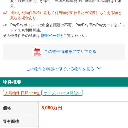
渡・残金決済完了が条件。当該不動産会社に連絡済みの場合は対象
外。
成約した物件価格に応じて付与額が変わるため実際にもらえる額と
0万円
5,080万円
異なる場合あり。
自己資金から住宅購入にかけられる金額を入力してくださ
PayPayポイントは出金と譲渡は不可。PayPay/PayPayカード公式ス
い。一般的には物件価格の2割までが目安です。
万円
トアでも利用可能。
ボーナス
閉じる
/回
その他条件等の詳細は
説明ページ
をご覧ください。
この物件情報をアプリで見る
0円
5,080万円
年2回払いを想定しています。毎月の返済額に加えて、ボー
この物件と特徴の似ている物件を見る
ナス時の増額分（1回分）を入力してください。
ボーナス払いの限度額は金融機関によって異なります。
物件概要
131,869
円
/月
月々の返済額
閉じる
人気物件 日野市10位
オープンハウス開催中
「金利」については、ご利用を予定されている金融機関等にご確認の
上、ご自身での入力をお願いいたします。初期設定で自動入力されてい
5,080万円
価格
る値は、実際の金融機関等における貸出金利とは何ら関係がなく、実際
の金融機関等における貸出金利を何ら保証するものではありません。返
済方法「元利均等返済」にて算出しております。入力された金利を35年
専有面積
-
適用した場合の計算結果を表示しています。