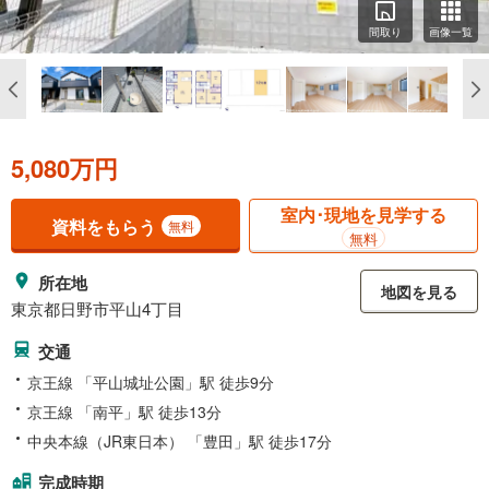
間取り
画像一覧
5,080万円
室内･現地を見学する
資料をもらう
無料
無料
所在地
地図を見る
東京都日野市平山4丁目
交通
京王線 「平山城址公園」駅 徒歩9分
京王線 「南平」駅 徒歩13分
中央本線（JR東日本） 「豊田」駅 徒歩17分
完成時期