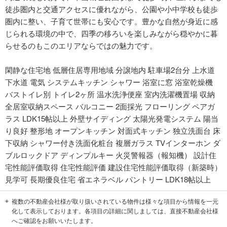
徒歩圏内と交通アクセスに優れながら、公園や小中学校も徒歩
圏内に整い、子育て世帯にも安心です。豊かな自然が身近に感
じられる環境の中で、四季の移ろいを楽しみながら穏やかに暮
らせるのもこのエリアならではの魅力です。
閑静な住宅地 低層住居専用地域 分譲地内 駐車場2台分 上水道
下水道 電気 システムキッチン シャワー 浴室に窓 浴室乾燥機
バストイレ別 トイレ2ヶ所 温水洗浄便座 室内洗濯機置場 収納
全居室収納スペース バルコニー 2面採光 フローリング ペアガ
ラス LDK15帖以上 外壁サイディング 太陽光発電システム 陽当
り良好 整形地 オープンキッチン 対面式キッチン 独立洗面台 床
下収納 シャワー付き洗面化粧台 複層ガラス TVインターホン ダ
ブルロックドア ディンプルキー 火災警報器（報知機） 設計住
宅性能評価取得 住宅性能評価 建設住宅性能評価取得（新築時）
見学可 長期優良住宅 省エネラベル パントリー LDK18帖以上
複数の不動産会社様が取り扱いされている物件は様々な項目から情報を一元
化して表示しております。各項目の詳細に関しましては、直接不動産会社様
へご確認をお願いいたします。