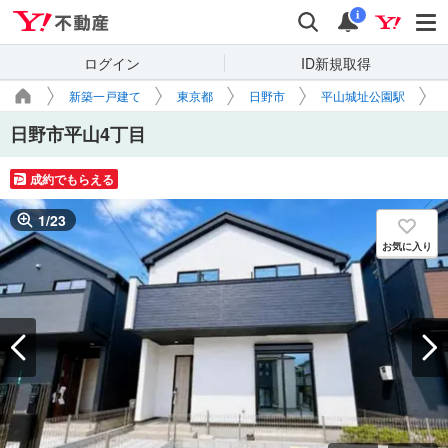
Yahoo!不動産
検索
通知
i
ログイン
ID新規取得
新築一戸建て
東京都
日野市
平山城址公園駅
日野市平山4丁目
成約でもらえる
1
/
23
お気に入り