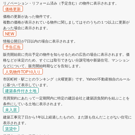
リノベーション・リフォーム済み（予定含む）の物件に表示されます。
価格更新
価格の更新があった物件です。
複数の価格が表示されている物件に関しましてはそのうちの１つ以上に更新が
あった場合に表示されます。
NEW
情報公開日が7日以内の場合に表示されます。
予告広告
販売開始前に売出予定の物件を知らせるための広告の場合に表示されます。価
格などが未定のため、すぐには取引できない分譲宅地や新築住宅、マンション
などについて、販売開始時期などを告知します。
人気物件TOP10入り
市区町村・駅ごとのランキング（火曜更新）です。Yahoo!不動産独自のルール
に基づいて表示しています。
建築条件付き土地
売買契約にあたって一定期間内に特定の建設会社と建築請負契約を結ぶことを
条件にしている土地に表示されます。
未入居
建築工事完了日から1年以上経過したものの、まだ誰も住んだことがない住宅に
表示されます。
賃貸中