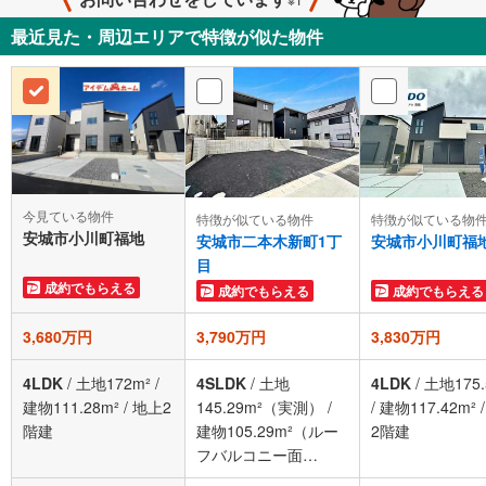
最近見た・周辺エリアで特徴が似た物件
今見ている物件
特徴が似ている物件
特徴が似ている物
安城市小川町福地
安城市二本木新町1丁
安城市小川町福
目
成約でもらえる
成約でもらえる
成約でもらえる
3,680万円
3,790万円
3,830万円
4LDK
/
土地172m²
/
4SLDK
/
土地
4LDK
/
土地175.
建物111.28m²
/
地上2
145.29m²（実測）
/
/
建物117.42m²
階建
建物105.29m²（ルー
2階建
フバルコニー面
積:6.48m²）
/
地上2階