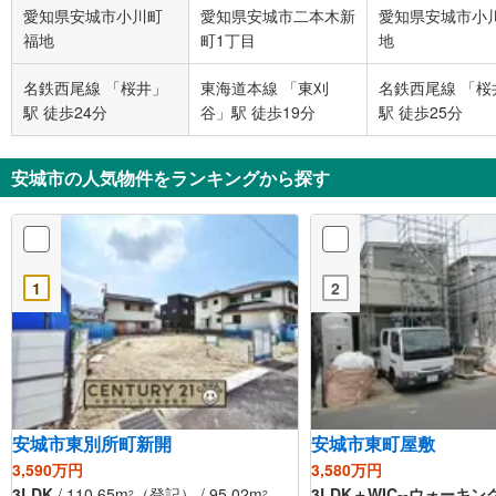
愛知県安城市小川町
愛知県安城市二本木新
愛知県安城市小
建
福地
町1丁目
地
名鉄西尾線 「桜井」
東海道本線 「東刈
名鉄西尾線 「桜
駅 徒歩24分
谷」駅 徒歩19分
駅 徒歩25分
安城市の人気物件をランキングから探す
1
2
安城市東別所町新開
安城市東町屋敷
3,590万円
3,580万円
3LDK
/ 110.65m
（登記） / 95.02m
3LDK＋WIC--ウォーキ
2
2