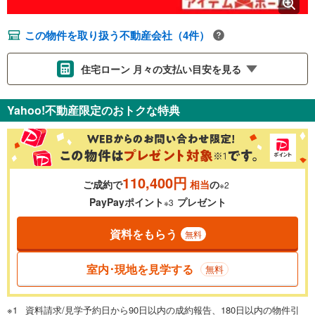
この物件を取り扱う不動産会社（4件）
住宅ローン 月々の支払い目安を見る
支払いの目安をシミュレーションすることができます。
Yahoo!不動産限定のおトクな特典
％
金利
110,400円
ご成約で
相当
の
※2
0.01%
14.99%
PayPayポイント
プレゼント
※3
資料をもらう
無料
返済期間
一般的には最長35年まで借り入れ可能です。多くの金融機関
室内･現地を見学する
無料
が完済時の年齢は80歳までを条件としています。
万円
頭金
閉じる
資料請求/見学予約日から90日以内の成約報告、180日以内の物件引