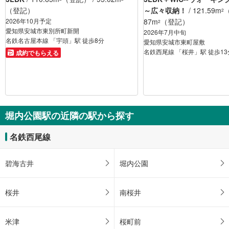
（登記）
～広々収納！
/ 121.59m
（
2
2026年10月予定
87m
（登記）
2
愛知県安城市東別所町新開
2026年7月中旬
名鉄名古屋本線 「宇頭」駅 徒歩8分
愛知県安城市東町屋敷
名鉄西尾線 「桜井」駅 徒歩13
成約でもらえる
堀内公園駅の近隣の駅から探す
名鉄西尾線
碧海古井
堀内公園
桜井
南桜井
米津
桜町前