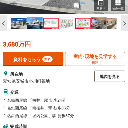
間取り
画像一覧
3,680万円
室内･現地を見学する
資料をもらう
無料
無料
所在地
地図を見る
愛知県安城市小川町福地
交通
名鉄西尾線 「桜井」駅 徒歩24分
名鉄西尾線 「南桜井」駅 徒歩36分
名鉄西尾線 「堀内公園」駅 徒歩37分
完成時期