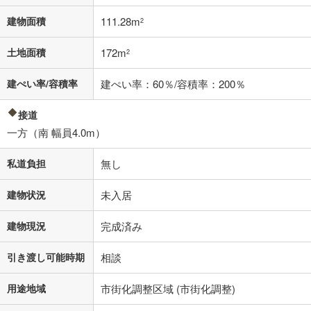
適用した場合の計算結果を表示しています。
その他月額費用や、初期費用がかかります。ご注意ください。実際にお
建物面積
111.28m
2
借り入れの際は各金融機関等に、必ずご自身でご確認をお願いいたしま
す。
土地面積
172m
条件によってお借り入れができないことがあります。
2
不動産会社に購入相談をする
建ぺい率/容積率
建ぺい率：60％/容積率：200％
無料
接道
閉じる
一方（南 幅員4.0m）
私道負担
無し
建物状況
未入居
建物現況
完成済み
引き渡し可能時期
相談
用途地域
市街化調整区域 (市街化調整)