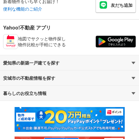
新着物件をいち早くお届け！
友だち追加
便利な機能のご紹介
Yahoo!不動産 アプリ
地図でサクッと物件探し
物件比較が手軽にできる
愛知県の新築一戸建てを探す
安城市の不動産情報を探す
路線・駅から探す
地域から探す
暮らしのお役立ち情報
不動産・住宅
賃貸住宅
通勤・通学時間から探す
地図から探す
マンションカタログ
教えて！住まいの先生
新築マンション
中古マンション
新築一戸建て
中古一戸建て