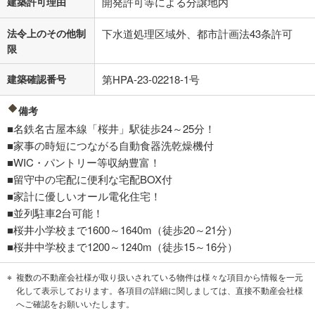
建築許可理由
開発許可等による分譲地内
法令上のその他制
下水道処理区域外、都市計画法43条許可
限
建築確認番号
第HPA-23-02218-1号
備考
■名鉄名古屋本線「桜井」駅徒歩24～25分！
■家事の時短につながる自動食器洗乾燥機付
■WIC・パントリー等収納豊富！
■留守中の宅配に便利な宅配BOX付
■家計に優しいオール電化住宅！
■並列駐車2台可能！
■桜井小学校まで1600～1640m（徒歩20～21分）
■桜井中学校まで1200～1240m（徒歩15～16分）
複数の不動産会社様が取り扱いされている物件は様々な項目から情報を一元
化して表示しております。各項目の詳細に関しましては、直接不動産会社様
へご確認をお願いいたします。