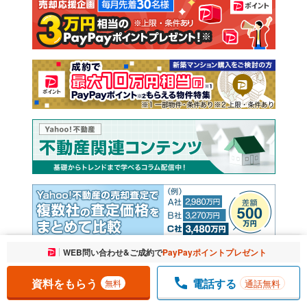
注文住宅
土地
売却査定
お気に入りに追加しました。
WEB問い合わせ&ご成約で
PayPayポイントプレゼント
一覧を開く
資料をもらう
電話する
通話無料
無料