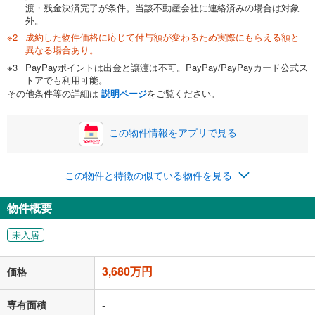
渡・残金決済完了が条件。当該不動産会社に連絡済みの場合は対象
外。
成約した物件価格に応じて付与額が変わるため実際にもらえる額と
0万円
3,680万円
異なる場合あり。
自己資金から住宅購入にかけられる金額を入力してくださ
PayPayポイントは出金と譲渡は不可。PayPay/PayPayカード公式ス
い。一般的には物件価格の2割までが目安です。
万円
トアでも利用可能。
ボーナス
閉じる
/回
その他条件等の詳細は
説明ページ
をご覧ください。
この物件情報をアプリで見る
0円
3,680万円
年2回払いを想定しています。毎月の返済額に加えて、ボー
この物件と特徴の似ている物件を見る
ナス時の増額分（1回分）を入力してください。
ボーナス払いの限度額は金融機関によって異なります。
物件概要
95,527
円
/月
月々の返済額
閉じる
未入居
「金利」については、ご利用を予定されている金融機関等にご確認の
上、ご自身での入力をお願いいたします。初期設定で自動入力されてい
3,680万円
価格
る値は、実際の金融機関等における貸出金利とは何ら関係がなく、実際
の金融機関等における貸出金利を何ら保証するものではありません。返
済方法「元利均等返済」にて算出しております。入力された金利を35年
専有面積
-