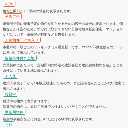
NEW
情報公開日が7日以内の場合に表示されます。
予告広告
販売開始前に売出予定の物件を知らせるための広告の場合に表示されます。価
格などが未定のため、すぐには取引できない分譲宅地や新築住宅、マンション
などについて、販売開始時期などを告知します。
人気物件TOP10入り
市区町村・駅ごとのランキング（火曜更新）です。Yahoo!不動産独自のルール
に基づいて表示しています。
建築条件付き土地
売買契約にあたって一定期間内に特定の建設会社と建築請負契約を結ぶことを
条件にしている土地に表示されます。
未入居
建築工事完了日から1年以上経過したものの、まだ誰も住んだことがない住宅に
表示されます。
賃貸中
賃貸中の物件に表示されます。
賃貸中の物件は、原則ご自身でお住まいいただくことができません。
事業用物件
店舗や事務所などにお使いいただける物件に表示されます。
元付