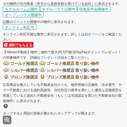
その物件の元付業者（売主から直接依頼を受けている会社）に表示されます。
モデルルーム公開中
モデルハウス公開中
現地見学会開催中
オープンハウス開催中
記載のイベントが開催中の物件に表示されます。
オンライン対応可
オンライン対応可能な物件に表示されます。詳しくは
紹介ページ
をご確認くだ
さい。
成約でもらえる
【Yahoo!不動産】物件ご成約で最大20万円相当PayPayポイントプレゼント！
の対象物件です。詳細は
プレゼント詳細
をご覧ください。
ゴールド推奨店
ゴールド推奨店 取り扱い物件
シルバー推奨店
シルバー推奨店 取り扱い物件
ブロンズ推奨店
ブロンズ推奨店 取り扱い物件
広告商品を購入している不動産会社のうち、物件情報の正確性、法令遵守、ヤ
フー不動産における成約実績等、当社所定の基準を満たした優良な店舗運営を
実践していると認めた不動産会社（もしくは当該認定を受けた不動産会社の取
扱物件）に表示されます。
タップすると用語の意味が書かれたポップアップが開きます。