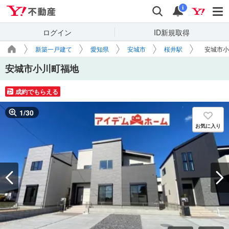
Yahoo!不動産
検索
通知
i
ログイン
ID新規取得
新築一戸建て
愛知県
安城市
桜井駅
安城市小
安城市小川町福地
成約でもらえる
1
/
30
お気に入り