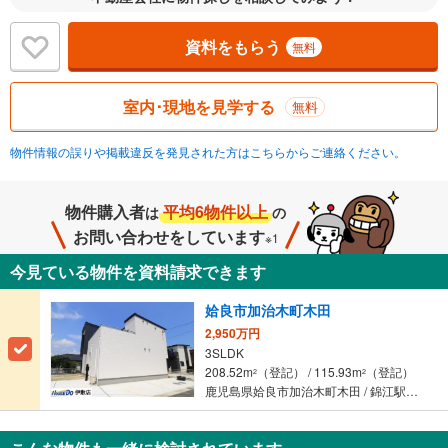
資料をもらう
無料
室内･現地を見学する
無料
物件情報の誤りや掲載違反を発見された方はこちらからご連絡ください。
物件購入者
平均6物件以上
は
の
お問い合わせをしています
※1
今見ている物件を資料請求できます
姶良市加治木町木田
2,950万円
3SLDK
208.52m
（登記） / 115.93m
（登記）
2
2
鹿児島県姶良市加治木町木田 / 錦江駅「錦江駅」下車 徒歩14分