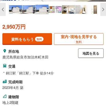
2,950万円
室内･現地を見学する
資料をもらう
無料
無料
所在地
地図を見る
鹿児島県姶良市加治木町木田
交通
錦江駅「錦江駅」下車 徒歩14分
完成時期
2023年4月 築
建物階
地上2階建