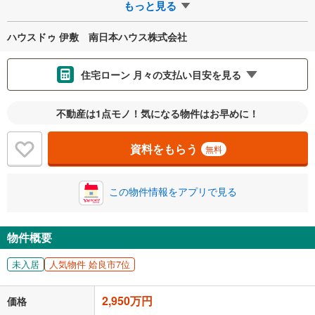
もっと見る
ハウスドゥ 伊敷 南日本ハウス株式会社
住宅ローン 月々の支払い目安を見る
支払いの目安をシミュレーションすることができます。
不動産は1点モノ！気になる物件はお早めに！
％
金利
資料をもらう
無料
この物件情報をアプリで見る
0.01%
14.99%
物件概要
返済期間
未入居
人気物件 姶良市7位
一般的には最長35年まで借り入れ可能です。多くの金融機関
が完済時の年齢は80歳までを条件としています。
万円
頭金
2,950万円
価格
閉じる