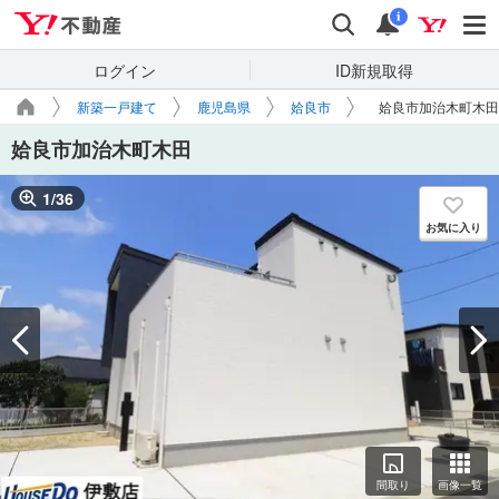
Yahoo!不動産
検索
通知
i
ログイン
ID新規取得
新築一戸建て
鹿児島県
姶良市
姶良市加治木町木田
姶良市加治木町木田
1
/
36
お気に入り
間取り
画像一覧