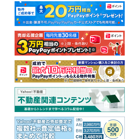
マンションカタログ
教えて！住まいの先生
新築マンション
中古マンション
新築一戸建て
中古一戸建て
注文住宅
土地
売却査定