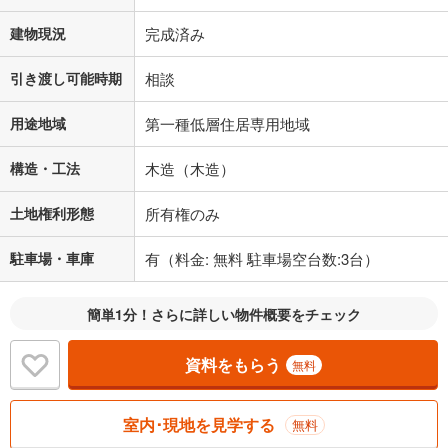
適用した場合の計算結果を表示しています。
その他月額費用や、初期費用がかかります。ご注意ください。実際にお
建物現況
完成済み
借り入れの際は各金融機関等に、必ずご自身でご確認をお願いいたしま
す。
引き渡し可能時期
相談
条件によってお借り入れができないことがあります。
用途地域
第一種低層住居専用地域
不動産会社に購入相談をする
無料
構造・工法
木造（木造）
閉じる
土地権利形態
所有権のみ
駐車場・車庫
有（料金: 無料 駐車場空台数:3台）
簡単1分！さらに詳しい物件概要をチェック
資料をもらう
無料
室内･現地を見学する
無料