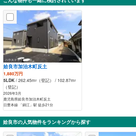
こんな物件も一緒に検討されています
姶良市加治木町反土
1,880万円
5LDK
/ 262.45m
（登記） / 102.87m
2
2
（登記）
2026年3月
鹿児島県姶良市加治木町反土
日豊本線 「錦江」駅 徒歩21分
姶良市の人気物件をランキングから探す