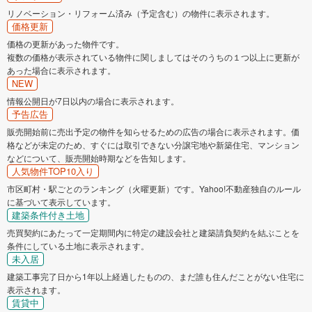
リノベーション・リフォーム済み（予定含む）の物件に表示されます。
価格更新
価格の更新があった物件です。
複数の価格が表示されている物件に関しましてはそのうちの１つ以上に更新が
あった場合に表示されます。
NEW
情報公開日が7日以内の場合に表示されます。
予告広告
販売開始前に売出予定の物件を知らせるための広告の場合に表示されます。価
格などが未定のため、すぐには取引できない分譲宅地や新築住宅、マンション
などについて、販売開始時期などを告知します。
人気物件TOP10入り
市区町村・駅ごとのランキング（火曜更新）です。Yahoo!不動産独自のルール
に基づいて表示しています。
建築条件付き土地
売買契約にあたって一定期間内に特定の建設会社と建築請負契約を結ぶことを
条件にしている土地に表示されます。
未入居
建築工事完了日から1年以上経過したものの、まだ誰も住んだことがない住宅に
表示されます。
賃貸中