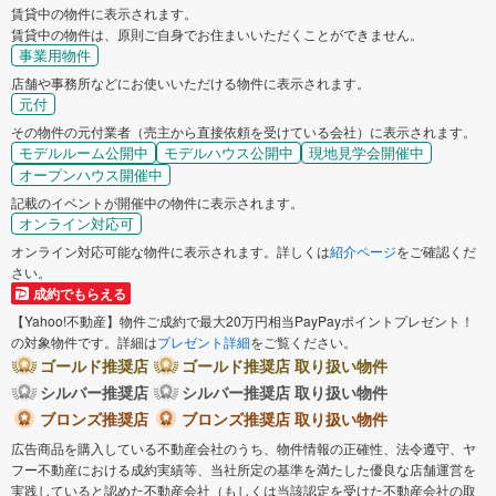
賃貸中の物件に表示されます。
賃貸中の物件は、原則ご自身でお住まいいただくことができません。
事業用物件
店舗や事務所などにお使いいただける物件に表示されます。
元付
その物件の元付業者（売主から直接依頼を受けている会社）に表示されます。
モデルルーム公開中
モデルハウス公開中
現地見学会開催中
オープンハウス開催中
記載のイベントが開催中の物件に表示されます。
オンライン対応可
オンライン対応可能な物件に表示されます。詳しくは
紹介ページ
をご確認くだ
さい。
成約でもらえる
【Yahoo!不動産】物件ご成約で最大20万円相当PayPayポイントプレゼント！
の対象物件です。詳細は
プレゼント詳細
をご覧ください。
ゴールド推奨店
ゴールド推奨店 取り扱い物件
シルバー推奨店
シルバー推奨店 取り扱い物件
ブロンズ推奨店
ブロンズ推奨店 取り扱い物件
広告商品を購入している不動産会社のうち、物件情報の正確性、法令遵守、ヤ
フー不動産における成約実績等、当社所定の基準を満たした優良な店舗運営を
実践していると認めた不動産会社（もしくは当該認定を受けた不動産会社の取