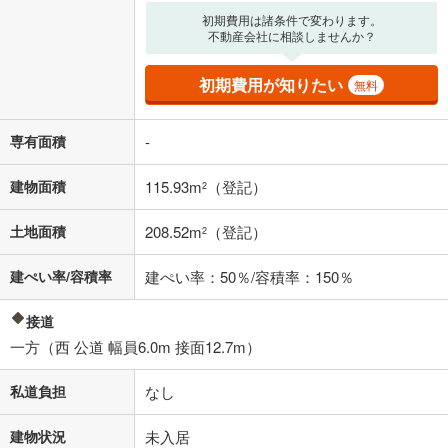
初期費用は諸条件で変わります。
不動産会社に相談しませんか？
0万円
2,950万円
自己資金から住宅購入にかけられる金額を入力してくださ
初期費用が知りたい
無料
い。一般的には物件価格の2割までが目安です。
万円
ボーナス
閉じる
/回
専有面積
-
建物面積
115.93m
（登記）
2
0円
2,950万円
土地面積
208.52m
（登記）
2
年2回払いを想定しています。毎月の返済額に加えて、ボー
ナス時の増額分（1回分）を入力してください。
建ぺい率/容積率
建ぺい率：50％/容積率：150％
ボーナス払いの限度額は金融機関によって異なります。
76,577
円
/月
月々の返済額
閉じる
接道
一方（西 公道 幅員6.0m 接面12.7m）
「金利」については、ご利用を予定されている金融機関等にご確認の
上、ご自身での入力をお願いいたします。初期設定で自動入力されてい
私道負担
なし
る値は、実際の金融機関等における貸出金利とは何ら関係がなく、実際
の金融機関等における貸出金利を何ら保証するものではありません。返
建物状況
未入居
済方法「元利均等返済」にて算出しております。入力された金利を35年