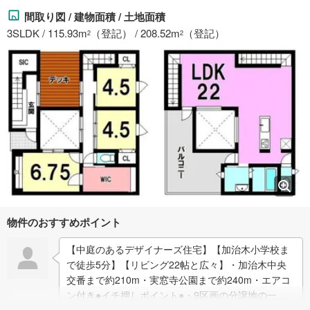
間取り図 / 建物面積 / 土地面積
3SLDK / 115.93m
（登記） / 208.52m
（登記）
2
2
物件のおすすめポイント
【中庭のあるデザイナーズ住宅】【加治木小学校ま
で徒歩5分】【リビング22帖と広々】・加治木中央
交番まで約210m・実窓寺公園まで約240m・エアコ
ン付き●イチ押しポイント●・9区画の分譲地の一区
画・中庭付きで人目を気にせず、家族と…