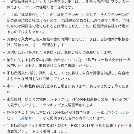
「建築条件付き土地」の「建物プラン例」は、土地購入者の設計プランの一
例であり、プランの採用可否は任意です。
「土地（建築条件なし）」の「建物プラン例」に関して、そのプラン例は特
定の建築請負会社によるもので、 当該建築請負会社以外で建てた場合、同様
のものが同価格で建てられるとは限りません。また、建築請負会社を特定す
るものではありません。
お客様が入力する個人情報を含むお問い合わせデータは、当該物件の取扱会
社に送信され、そこで管理されます。
お問い合わせをされたお客様へは、取扱会社がご連絡いたします。
物件に関するお客様のお問い合わせについては、LINEヤフー株式会社は一切
関与いたしません。取扱会社に直接ご確認ください。
不動産購入の検討、契約にあたってはお客様ご自身が情報を確認し、各会社
より十分な説明を受け判断してください。
本ページの掲載内容は変更される場合があります。あらかじめご了承くださ
い。
市区町村・駅ごとの物件ランキングは、Yahoo!不動産独自のルールに基づい
て表示しています。（ランキングは火曜更新されます）
物件クチコミ情報は主にYahoo!不動産が独自で収集し、一部は
マンションレ
ビュー（外部サイト）
から提供されたものを表示しています。
1 不動産情報サイト事業者連絡協議会（RSC）2018年 不動産情報サイト利用
者意識アンケートより引用しました。