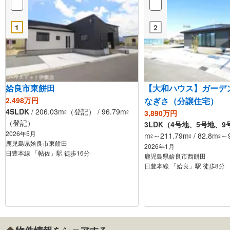
1
2
姶良市東餅田
【大和ハウス】ガーデ
2,498万円
なぎさ（分譲住宅）
4SLDK
/ 206.03m
（登記） / 96.79m
3,890万円
2
2
（登記）
3LDK（4号地、5号地、9
2026年5月
m
～211.79m
/ 82.8m
～9
2
2
2
鹿児島県姶良市東餅田
2026年1月
日豊本線 「帖佐」駅 徒歩16分
鹿児島県姶良市西餅田
日豊本線 「姶良」駅 徒歩8分