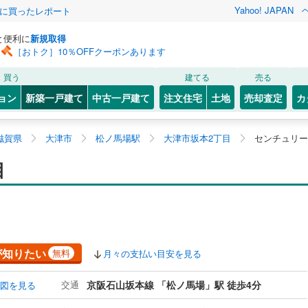
Yahoo! JAPAN
際に買ったレポート
と便利に
新規取得
［おトク］10％OFFクーポンあります
買う
建てる
売る
ョン
新築一戸建て
中古一戸建て
注文住宅
土地
売却査定
カ
滋賀県
大津市
松ノ馬場駅
大津市坂本2丁目
センチュリー
目
が知りたい
無料
月々の支払い目安を見る
交通
京阪石山坂本線 「松ノ馬場」駅 徒歩4分
図を見る