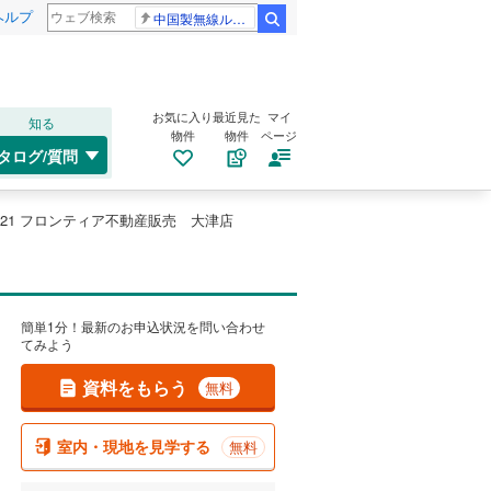
ヘルプ
中国製無線ルーター
検索
お気に入り
最近見た
マイ
知る
物件
物件
ページ
タログ/質問
21 フロンティア不動産販売 大津店
簡単1分！最新のお申込状況を問い合わせ
てみよう
資料をもらう
無料
室内・現地を見学する
無料