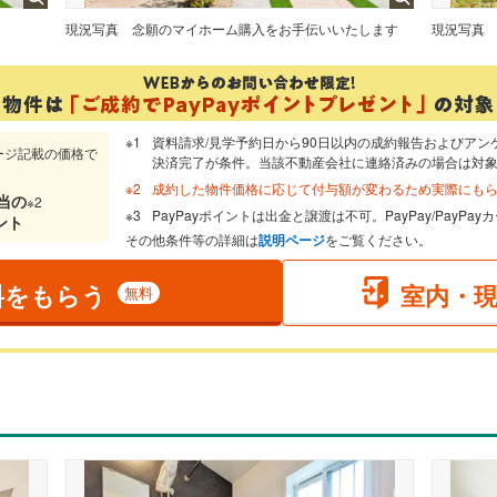
。
現況写真
念願のマイホーム購入をお手伝いいたします
現況写真
資料請求/見学予約日から90日以内の成約報告およびアン
ージ記載の価格で
決済完了が条件。当該不動産会社に連絡済みの場合は対
成約した物件価格に応じて付与額が変わるため実際にも
当
の
※2
PayPayポイントは出金と譲渡は不可。PayPay/PayP
ント
その他条件等の詳細は
説明ページ
をご覧ください。
料をもらう
室内・
無料