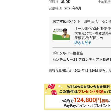
間取り
3LDK
土地面積
2025年6月
完成時期
おすすめポイント
田中至花 （セン
オール電化/ZEH/長期
太陽光発電・蓄電池搭
屋根裏収納/駅チカ
続きを見る
シルバー推奨店
センチュリー21 フロンティア不動
情報掲載開始日：2024年12月20日 情報更新
124,800
円
ご成約で
相当
PayPayポイント
プレゼント
※3