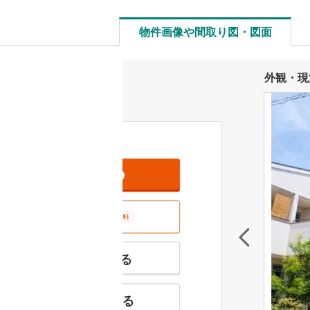
物件画像や間取り図・図面
外観・現
資料をもらう
無料
室内･現地を見学する
無料
特徴の似た物件を見る
お気に入りに追加する