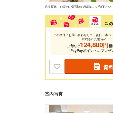
現況写真
お家のご質問はお気軽にご相談下さい
この物件にお問い合わせして、後日、本ペ
成約された場合※1
124,800
円
ご成約で
相
PayPayポイント
プレゼ
※3
資
室内写真