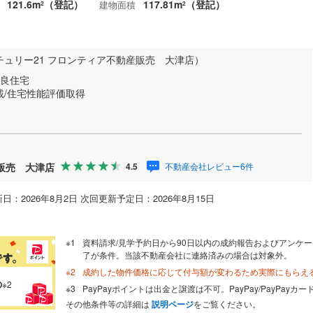
121.6m
（登記）
117.81m
（登記）
建物面積
2
2
チュリー21 フロンティア不動産販売 大津店）
優良住宅
載/住宅性能評価取得
産販売 大津店
不動産会社レビュー6件
4.5
日：2026年8月2日 次回更新予定日：2026年8月15日
資料請求/見学予約日から90日以内の成約報告およびアンケー
了が条件。当該不動産会社に連絡済みの場合は対象外。
成約した物件価格に応じて付与額が変わるため実際にもらえ
の
※2
PayPayポイントは出金と譲渡は不可。PayPay/PayPay
その他条件等の詳細は
説明ページ
をご覧ください。