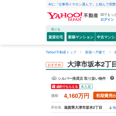
AIに「仕事用イヤホン選んで」と頼んで実
IDでもっ
ログイン
借りる
賃貸住宅
新築マンション
中古マンシ
Yahoo!不動産トップ
新築一戸建て
大津市坂本2丁
おすすめ
シルバー推奨店 取り扱い物件
未入居
成約でもらえる
4,160万円
初期費用
価格
所在地
滋賀県大津市坂本2丁目
地